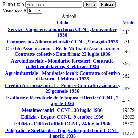
Filtro titolo
Filtro
Pulisci
Visualizza #
Articoli
Titolo
Visite
Servizi - Copisterie a macchina: CCNL, 9 novembre
343
1936
Commercio - Alimentari misti: CCNL, 9 maggio 1936
371
Credito Assicurazione - Reale Mutua di Assicurazione:
390
Contratto collettivo Data firma: 23 luglio 1936
Agroindustriale - Mondariso forestieri: Contratto
366
collettivo di lavoro, 3 febbraio 1936
Agroindustriale - Mondariso locali: Contratto collettivo
362
di lavoro, 3 febbraio 1936
Credito Assicurazioni - La Fenice: Contratto aziendale,
389
29 gennaio 1936
Esattorie e Ricevitorie delle Imposte Dirette: CCNL, 2
413
aprile 1936
Metalmeccanici: CCNL, 30 luglio 1936
19379
Edilizia - Legno: CCNL, 9 ottobre 1936
12003
Edilizia - Edili ed affini: CCNL, 24 luglio 1936
18507
Poligrafici e Spettacolo - Tipografie quotidiani: CCNL,
11272
1 aprile 1936