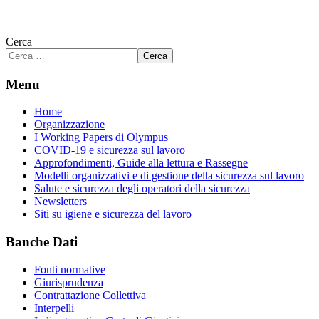
Cerca
Cerca
Menu
Home
Organizzazione
I Working Papers di Olympus
COVID-19 e sicurezza sul lavoro
Approfondimenti, Guide alla lettura e Rassegne
Modelli organizzativi e di gestione della sicurezza sul lavoro
Salute e sicurezza degli operatori della sicurezza
Newsletters
Siti su igiene e sicurezza del lavoro
Banche Dati
Fonti normative
Giurisprudenza
Contrattazione Collettiva
Interpelli