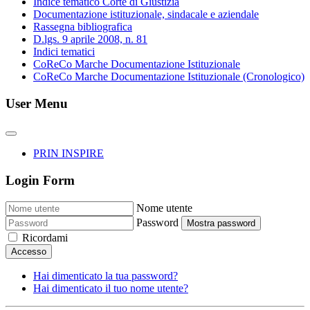
Indice tematico Corte di Giustizia
Documentazione istituzionale, sindacale e aziendale
Rassegna bibliografica
D.lgs. 9 aprile 2008, n. 81
Indici tematici
CoReCo Marche Documentazione Istituzionale
CoReCo Marche Documentazione Istituzionale (Cronologico)
User Menu
PRIN INSPIRE
Login Form
Nome utente
Password
Mostra password
Ricordami
Accesso
Hai dimenticato la tua password?
Hai dimenticato il tuo nome utente?