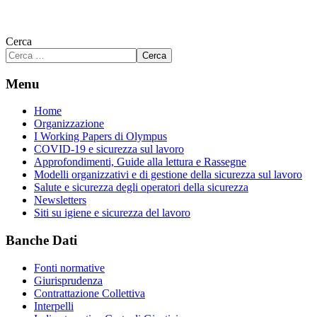
Cerca
Cerca
Menu
Home
Organizzazione
I Working Papers di Olympus
COVID-19 e sicurezza sul lavoro
Approfondimenti, Guide alla lettura e Rassegne
Modelli organizzativi e di gestione della sicurezza sul lavoro
Salute e sicurezza degli operatori della sicurezza
Newsletters
Siti su igiene e sicurezza del lavoro
Banche Dati
Fonti normative
Giurisprudenza
Contrattazione Collettiva
Interpelli