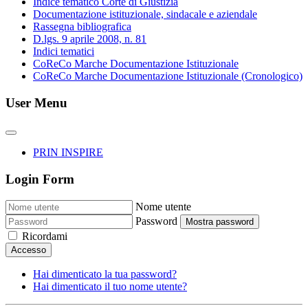
Indice tematico Corte di Giustizia
Documentazione istituzionale, sindacale e aziendale
Rassegna bibliografica
D.lgs. 9 aprile 2008, n. 81
Indici tematici
CoReCo Marche Documentazione Istituzionale
CoReCo Marche Documentazione Istituzionale (Cronologico)
User Menu
PRIN INSPIRE
Login Form
Nome utente
Password
Mostra password
Ricordami
Accesso
Hai dimenticato la tua password?
Hai dimenticato il tuo nome utente?