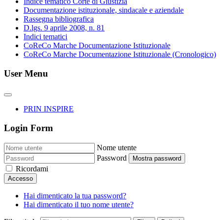
Indice tematico Corte di Giustizia
Documentazione istituzionale, sindacale e aziendale
Rassegna bibliografica
D.lgs. 9 aprile 2008, n. 81
Indici tematici
CoReCo Marche Documentazione Istituzionale
CoReCo Marche Documentazione Istituzionale (Cronologico)
User Menu
PRIN INSPIRE
Login Form
Nome utente
Password
Mostra password
Ricordami
Accesso
Hai dimenticato la tua password?
Hai dimenticato il tuo nome utente?