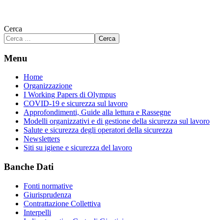
Cerca
Cerca
Menu
Home
Organizzazione
I Working Papers di Olympus
COVID-19 e sicurezza sul lavoro
Approfondimenti, Guide alla lettura e Rassegne
Modelli organizzativi e di gestione della sicurezza sul lavoro
Salute e sicurezza degli operatori della sicurezza
Newsletters
Siti su igiene e sicurezza del lavoro
Banche Dati
Fonti normative
Giurisprudenza
Contrattazione Collettiva
Interpelli