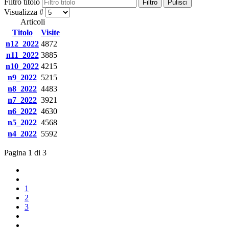
Filtro titolo
Filtro
Pulisci
Visualizza #
Articoli
Titolo
Visite
n12_2022
4872
n11_2022
3885
n10_2022
4215
n9_2022
5215
n8_2022
4483
n7_2022
3921
n6_2022
4630
n5_2022
4568
n4_2022
5592
Pagina 1 di 3
1
2
3