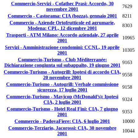
Commercio-Servizi - Cofathec Prasi: Accordo, 30
7629
novembre 2001
Commercio - Castorama: CIA (bozza), gennaio 2001
8211
Commercio - Aziende Ortofrutticole ed agrumarie,
8303
Modena: CPL, 12 dicembre 2001
Trasporti - ATM Milano: Accordo aziendale, 27 aprile
10965
2001
Servizi - Amministrazione condomini: CCNL, 19 aprile
10305
2001
Commercio-Turismo - Club Méditerranée:
9163
Dichiarazione congiunta sul subappalto, 19 giugno 2001
Commercio-Turismo - Autogrill: Ipotesi di accordo CIA,
9558
20 novembre 2001
Commercio-Turismo - Autogrill: Verbale commissione
9158
sicurezza, 17 luglio 2001
Commercio-Turismo - Mavjcop (McDonald’s): Ipotesi
9324
CIA, 2 luglio 2001
Commercio-Turismo - Hotel Real Fini: CIA, 7 giugno
9353
2001
Commercio - PadovaFiere: CIA, 6 luglio 2001
10000
Commercio-Terziario, Jacorossi: CIA, 30 novembre
10044
2001