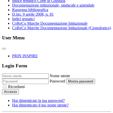
Indice tematico Corte di Giustizia
Documentazione istituzionale, sindacale e aziendale
Rassegna bibliografica
D.lgs. 9 aprile 2008, n. 81
Indici tematici
CoReCo Marche Documentazione Istituzionale
CoReCo Marche Documentazione Istituzionale (Cronologico)
User Menu
PRIN INSPIRE
Login Form
Nome utente
Password
Mostra password
Ricordami
Accesso
Hai dimenticato la tua password?
Hai dimenticato il tuo nome utente?