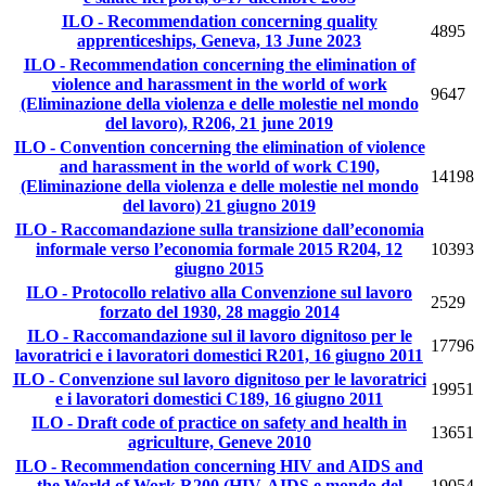
ILO - Recommendation concerning quality
4895
apprenticeships, Geneva, 13 June 2023
ILO - Recommendation concerning the elimination of
violence and harassment in the world of work
9647
(Eliminazione della violenza e delle molestie nel mondo
del lavoro), R206, 21 june 2019
ILO - Convention concerning the elimination of violence
and harassment in the world of work C190,
14198
(Eliminazione della violenza e delle molestie nel mondo
del lavoro) 21 giugno 2019
ILO - Raccomandazione sulla transizione dall’economia
informale verso l’economia formale 2015 R204, 12
10393
giugno 2015
ILO - Protocollo relativo alla Convenzione sul lavoro
2529
forzato del 1930, 28 maggio 2014
ILO - Raccomandazione sul il lavoro dignitoso per le
17796
lavoratrici e i lavoratori domestici R201, 16 giugno 2011
ILO - Convenzione sul lavoro dignitoso per le lavoratrici
19951
e i lavoratori domestici C189, 16 giugno 2011
ILO - Draft code of practice on safety and health in
13651
agriculture, Geneve 2010
ILO - Recommendation concerning HIV and AIDS and
the World of Work R200 (HIV, AIDS e mondo del
19054