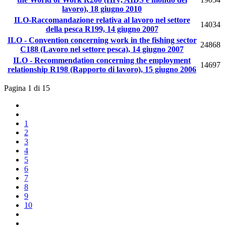
lavoro), 18 giugno 2010
ILO-Raccomandazione relativa al lavoro nel settore
14034
della pesca R199, 14 giugno 2007
ILO - Convention concerning work in the fishing sector
24868
C188 (Lavoro nel settore pesca), 14 giugno 2007
ILO - Recommendation concerning the employment
14697
relationship R198 (Rapporto di lavoro), 15 giugno 2006
Pagina 1 di 15
1
2
3
4
5
6
7
8
9
10