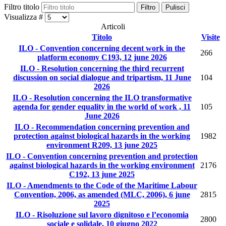
Filtro titolo
Filtro
Pulisci
Visualizza #
Articoli
Titolo
Visite
ILO - Convention concerning decent work in the
266
platform economy C193, 12 june 2026
ILO - Resolution concerning the third recurrent
discussion on social dialogue and tripartism, 11 June
104
2026
ILO - Resolution concerning the ILO transformative
agenda for gender equality in the world of work , 11
105
June 2026
ILO - Recommendation concerning prevention and
protection against biological hazards in the working
1982
environment R209, 13 june 2025
ILO - Convention concerning prevention and protection
against biological hazards in the working environment
2176
C192, 13 june 2025
ILO - Amendments to the Code of the Maritime Labour
Convention, 2006, as amended (MLC, 2006), 6 june
2815
2025
ILO - Risoluzione sul lavoro dignitoso e l’economia
2800
sociale e solidale, 10 giugno 2022