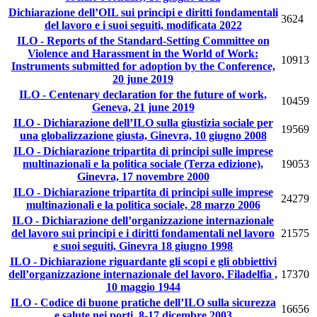
Dichiarazione dell’OIL sui principi e diritti fondamentali
3624
del lavoro e i suoi seguiti, modificata 2022
ILO - Reports of the Standard-Setting Committee on
Violence and Harassment in the World of Work:
10913
Instruments submitted for adoption by the Conference,
20 june 2019
ILO - Centenary declaration for the future of work,
10459
Geneva, 21 june 2019
ILO - Dichiarazione dell’ILO sulla giustizia sociale per
19569
una globalizzazione giusta, Ginevra, 10 giugno 2008
ILO - Dichiarazione tripartita di principi sulle imprese
multinazionali e la politica sociale (Terza edizione),
19053
Ginevra, 17 novembre 2000
ILO - Dichiarazione tripartita di principi sulle imprese
24279
multinazionali e la politica sociale, 28 marzo 2006
ILO - Dichiarazione dell’organizzazione internazionale
del lavoro sui principi e i diritti fondamentali nel lavoro
21575
e suoi seguiti, Ginevra 18 giugno 1998
ILO - Dichiarazione riguardante gli scopi e gli obbiettivi
dell’organizzazione internazionale del lavoro, Filadelfia ,
17370
10 maggio 1944
ILO - Codice di buone pratiche dell’ILO sulla sicurezza
16656
e salute nei porti, 8-17 dicembre 2003