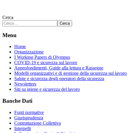
Cerca
Cerca
Menu
Home
Organizzazione
I Working Papers di Olympus
COVID-19 e sicurezza sul lavoro
Approfondimenti, Guide alla lettura e Rassegne
Modelli organizzativi e di gestione della sicurezza sul lavoro
Salute e sicurezza degli operatori della sicurezza
Newsletters
Siti su igiene e sicurezza del lavoro
Banche Dati
Fonti normative
Giurisprudenza
Contrattazione Collettiva
Interpelli