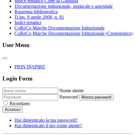
Indice tematico Corte di Giustizia
Documentazione istituzionale, sindacale e aziendale
Rassegna bibliografica
D.lgs. 9 aprile 2008, n. 81
Indici tematici
CoReCo Marche Documentazione Istituzionale
CoReCo Marche Documentazione Istituzionale (Cronologico)
User Menu
PRIN INSPIRE
Login Form
Nome utente
Password
Mostra password
Ricordami
Accesso
Hai dimenticato la tua password?
Hai dimenticato il tuo nome utente?