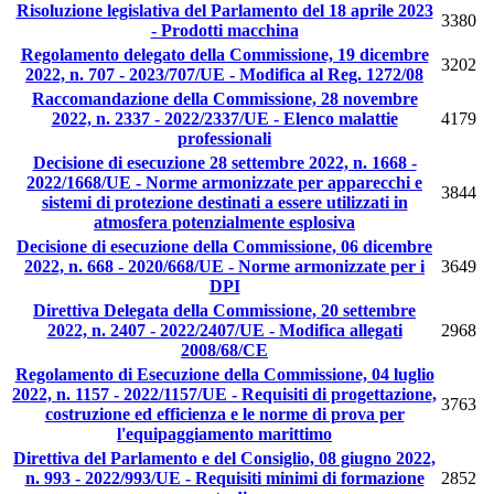
Risoluzione legislativa del Parlamento del 18 aprile 2023
3380
- Prodotti macchina
Regolamento delegato della Commissione, 19 dicembre
3202
2022, n. 707 - 2023/707/UE - Modifica al Reg. 1272/08
Raccomandazione della Commissione, 28 novembre
2022, n. 2337 - 2022/2337/UE - Elenco malattie
4179
professionali
Decisione di esecuzione 28 settembre 2022, n. 1668 -
2022/1668/UE - Norme armonizzate per apparecchi e
3844
sistemi di protezione destinati a essere utilizzati in
atmosfera potenzialmente esplosiva
Decisione di esecuzione della Commissione, 06 dicembre
2022, n. 668 - 2020/668/UE - Norme armonizzate per i
3649
DPI
Direttiva Delegata della Commissione, 20 settembre
2022, n. 2407 - 2022/2407/UE - Modifica allegati
2968
2008/68/CE
Regolamento di Esecuzione della Commissione, 04 luglio
2022, n. 1157 - 2022/1157/UE - Requisiti di progettazione,
3763
costruzione ed efficienza e le norme di prova per
l'equipaggiamento marittimo
Direttiva del Parlamento e del Consiglio, 08 giugno 2022,
n. 993 - 2022/993/UE - Requisiti minimi di formazione
2852