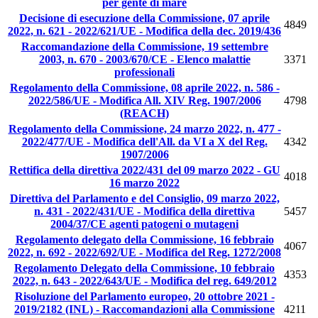
per gente di mare
Decisione di esecuzione della Commissione, 07 aprile
4849
2022, n. 621 - 2022/621/UE - Modifica della dec. 2019/436
Raccomandazione della Commissione, 19 settembre
2003, n. 670 - 2003/670/CE - Elenco malattie
3371
professionali
Regolamento della Commissione, 08 aprile 2022, n. 586 -
2022/586/UE - Modifica All. XIV Reg. 1907/2006
4798
(REACH)
Regolamento della Commissione, 24 marzo 2022, n. 477 -
2022/477/UE - Modifica dell'All. da VI a X del Reg.
4342
1907/2006
Rettifica della direttiva 2022/431 del 09 marzo 2022 - GU
4018
16 marzo 2022
Direttiva del Parlamento e del Consiglio, 09 marzo 2022,
n. 431 - 2022/431/UE - Modifica della direttiva
5457
2004/37/CE agenti patogeni o mutageni
Regolamento delegato della Commissione, 16 febbraio
4067
2022, n. 692 - 2022/692/UE - Modifica del Reg. 1272/2008
Regolamento Delegato della Commissione, 10 febbraio
4353
2022, n. 643 - 2022/643/UE - Modifica del reg. 649/2012
Risoluzione del Parlamento europeo, 20 ottobre 2021 -
2019/2182 (INL) - Raccomandazioni alla Commissione
4211