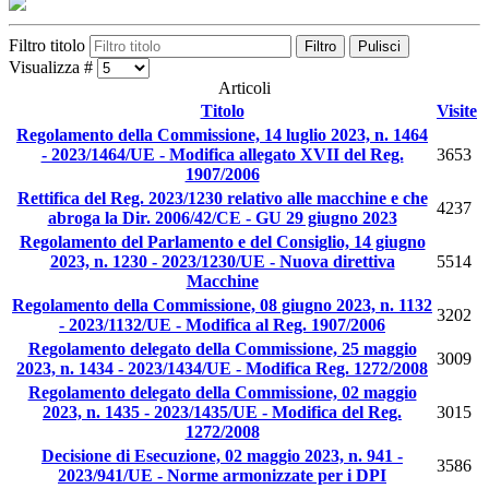
Filtro titolo
Filtro
Pulisci
Visualizza #
Articoli
Titolo
Visite
Regolamento della Commissione, 14 luglio 2023, n. 1464
- 2023/1464/UE - Modifica allegato XVII del Reg.
3653
1907/2006
Rettifica del Reg. 2023/1230 relativo alle macchine e che
4237
abroga la Dir. 2006/42/CE - GU 29 giugno 2023
Regolamento del Parlamento e del Consiglio, 14 giugno
2023, n. 1230 - 2023/1230/UE - Nuova direttiva
5514
Macchine
Regolamento della Commissione, 08 giugno 2023, n. 1132
3202
- 2023/1132/UE - Modifica al Reg. 1907/2006
Regolamento delegato della Commissione, 25 maggio
3009
2023, n. 1434 - 2023/1434/UE - Modifica Reg. 1272/2008
Regolamento delegato della Commissione, 02 maggio
2023, n. 1435 - 2023/1435/UE - Modifica del Reg.
3015
1272/2008
Decisione di Esecuzione, 02 maggio 2023, n. 941 -
3586
2023/941/UE - Norme armonizzate per i DPI