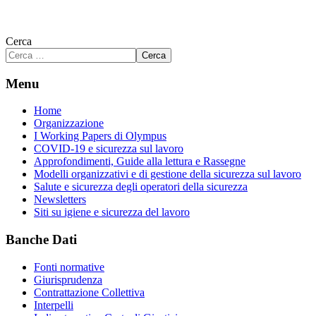
Cerca
Cerca
Menu
Home
Organizzazione
I Working Papers di Olympus
COVID-19 e sicurezza sul lavoro
Approfondimenti, Guide alla lettura e Rassegne
Modelli organizzativi e di gestione della sicurezza sul lavoro
Salute e sicurezza degli operatori della sicurezza
Newsletters
Siti su igiene e sicurezza del lavoro
Banche Dati
Fonti normative
Giurisprudenza
Contrattazione Collettiva
Interpelli