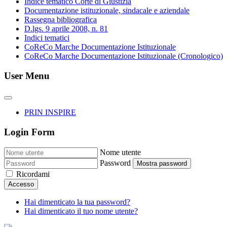
Indice tematico Corte di Giustizia
Documentazione istituzionale, sindacale e aziendale
Rassegna bibliografica
D.lgs. 9 aprile 2008, n. 81
Indici tematici
CoReCo Marche Documentazione Istituzionale
CoReCo Marche Documentazione Istituzionale (Cronologico)
User Menu
PRIN INSPIRE
Login Form
Nome utente
Password
Mostra password
Ricordami
Accesso
Hai dimenticato la tua password?
Hai dimenticato il tuo nome utente?