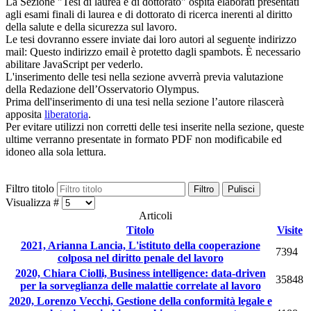
La Sezione "Tesi di laurea e di dottorato" ospita elaborati presentati
agli esami finali di laurea e di dottorato di ricerca inerenti al diritto
della salute e della sicurezza sul lavoro.
Le tesi dovranno essere inviate dai loro autori al seguente indirizzo
mail:
Questo indirizzo email è protetto dagli spambots. È necessario
abilitare JavaScript per vederlo.
L'inserimento delle tesi nella sezione avverrà previa valutazione
della Redazione dell’Osservatorio Olympus.
Prima dell'inserimento di una tesi nella sezione l’autore rilascerà
apposita
liberatoria
.
Per evitare utilizzi non corretti delle tesi inserite nella sezione, queste
ultime verranno presentate in formato PDF non modificabile ed
idoneo alla sola lettura.
Filtro titolo
Filtro
Pulisci
Visualizza #
Articoli
Titolo
Visite
2021, Arianna Lancia, L'istituto della cooperazione
7394
colposa nel diritto penale del lavoro
2020, Chiara Ciolli, Business intelligence: data-driven
35848
per la sorveglianza delle malattie correlate al lavoro
2020, Lorenzo Vecchi, Gestione della conformità legale e