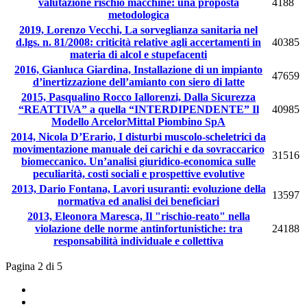
valutazione rischio macchine: una proposta
4188
metodologica
2019, Lorenzo Vecchi, La sorveglianza sanitaria nel
d.lgs. n. 81/2008: criticità relative agli accertamenti in
40385
materia di alcol e stupefacenti
2016, Gianluca Giardina, Installazione di un impianto
47659
d’inertizzazione dell’amianto con siero di latte
2015, Pasqualino Rocco Iallorenzi, Dalla Sicurezza
“REATTIVA” a quella “INTERDIPENDENTE” Il
40985
Modello ArcelorMittal Piombino SpA
2014, Nicola D’Erario, I disturbi muscolo-scheletrici da
movimentazione manuale dei carichi e da sovraccarico
31516
biomeccanico. Un’analisi giuridico-economica sulle
peculiarità, costi sociali e prospettive evolutive
2013, Dario Fontana, Lavori usuranti: evoluzione della
13597
normativa ed analisi dei beneficiari
2013, Eleonora Maresca, Il "rischio-reato" nella
violazione delle norme antinfortunistiche: tra
24188
responsabilità individuale e collettiva
Pagina 2 di 5