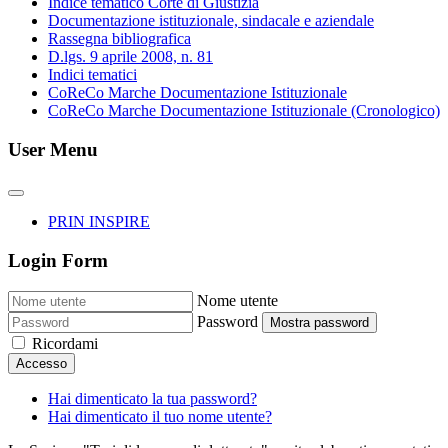
Indice tematico Corte di Giustizia
Documentazione istituzionale, sindacale e aziendale
Rassegna bibliografica
D.lgs. 9 aprile 2008, n. 81
Indici tematici
CoReCo Marche Documentazione Istituzionale
CoReCo Marche Documentazione Istituzionale (Cronologico)
User Menu
PRIN INSPIRE
Login Form
Nome utente
Password
Mostra password
Ricordami
Accesso
Hai dimenticato la tua password?
Hai dimenticato il tuo nome utente?