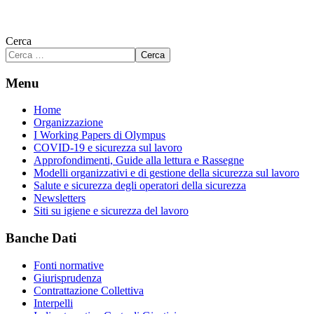
Cerca
Cerca
Menu
Home
Organizzazione
I Working Papers di Olympus
COVID-19 e sicurezza sul lavoro
Approfondimenti, Guide alla lettura e Rassegne
Modelli organizzativi e di gestione della sicurezza sul lavoro
Salute e sicurezza degli operatori della sicurezza
Newsletters
Siti su igiene e sicurezza del lavoro
Banche Dati
Fonti normative
Giurisprudenza
Contrattazione Collettiva
Interpelli