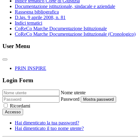
Indice tematico Corte di Giustizia
Documentazione istituzionale, sindacale e aziendale
Rassegna bibliografica
D.lgs. 9 aprile 2008, n. 81
Indici tematici
CoReCo Marche Documentazione Istituzionale
CoReCo Marche Documentazione Istituzionale (Cronologico)
User Menu
PRIN INSPIRE
Login Form
Nome utente
Password
Mostra password
Ricordami
Accesso
Hai dimenticato la tua password?
Hai dimenticato il tuo nome utente?