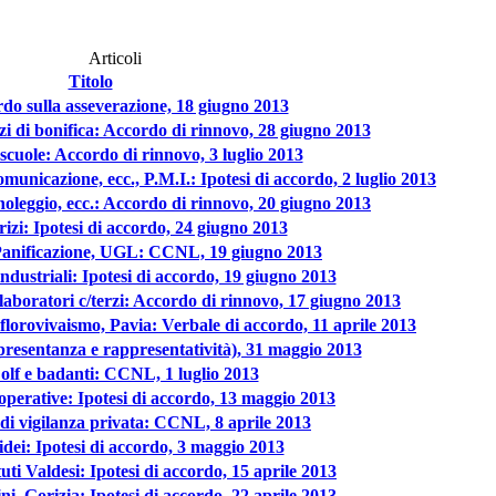
Articoli
Titolo
rdo sulla asseverazione, 18 giugno 2013
i di bonifica: Accordo di rinnovo, 28 giugno 2013
scuole: Accordo di rinnovo, 3 luglio 2013
omunicazione, ecc., P.M.I.: Ipotesi di accordo, 2 luglio 2013
noleggio, ecc.: Accordo di rinnovo, 20 giugno 2013
erizi: Ipotesi di accordo, 24 giugno 2013
 Panificazione, UGL: CCNL, 19 giugno 2013
industriali: Ipotesi di accordo, 19 giugno 2013
olaboratori c/terzi: Accordo di rinnovo, 17 giugno 2013
 florovivaismo, Pavia: Verbale di accordo, 11 aprile 2013
presentanza e rappresentatività), 31 maggio 2013
Colf e badanti: CCNL, 1 luglio 2013
perative: Ipotesi di accordo, 13 maggio 2013
 di vigilanza privata: CCNL, 8 aprile 2013
idei: Ipotesi di accordo, 3 maggio 2013
tuti Valdesi: Ipotesi di accordo, 15 aprile 2013
fini, Gorizia: Ipotesi di accordo, 22 aprile 2013