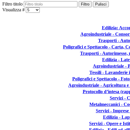
Filtro titolo
Filtro
Pulisci
Visualizza #
Edilizia: Acco
Agroindustriale - Consorz
Trasporti - Auto
Poligrafici e Spettacolo - Carta, C
Trasporti - Autorimesse, 
Edilizia - Lat
Agroindustriale -
Tessili - Lavanderie 
Poligrafici e Spettacolo - Fot
Agroindustriale - Agricoltura e
Protocollo d’intesa (rap
Servizi - 
Metalmeccanici - Coo
Servizi - Imprese
Edilizia - Lap
Servizi - Opere e Isti
Edilizia - Edili ed af