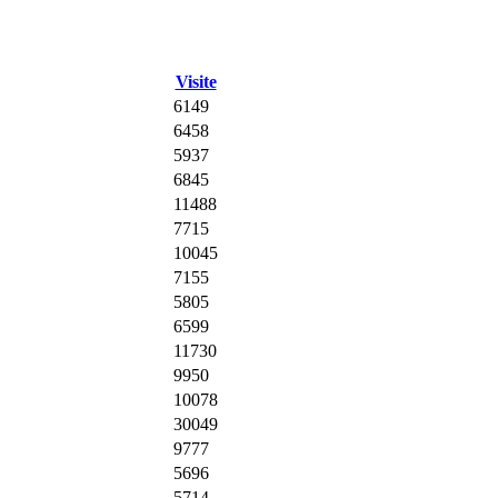
Visite
6149
6458
5937
6845
11488
7715
10045
7155
5805
6599
11730
9950
10078
30049
9777
5696
5714