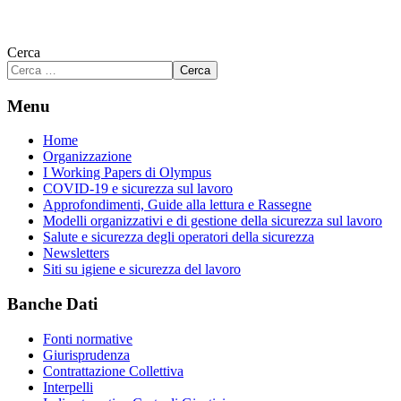
Cerca
Cerca
Menu
Home
Organizzazione
I Working Papers di Olympus
COVID-19 e sicurezza sul lavoro
Approfondimenti, Guide alla lettura e Rassegne
Modelli organizzativi e di gestione della sicurezza sul lavoro
Salute e sicurezza degli operatori della sicurezza
Newsletters
Siti su igiene e sicurezza del lavoro
Banche Dati
Fonti normative
Giurisprudenza
Contrattazione Collettiva
Interpelli