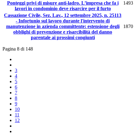
Ponteggi privi di misure anti-ladro. L’impresa che fa i
1493
lavori in condominio deve risarcire per il furto
Cassazione Civile, Sez. Lav., 12 settembre 2025, n. 25113
- Infortunio sul lavoro durante l'intervento di
manutenzione in azienda committente: estensione degli
1870
obblighi di prevenzione e risarcibilità del danno
parentale ai prossimi congiunti
Pagina 8 di 148
3
4
5
6
7
8
9
10
11
12