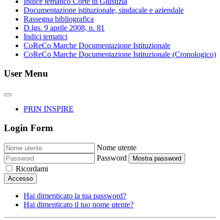
Indice tematico Corte di Giustizia
Documentazione istituzionale, sindacale e aziendale
Rassegna bibliografica
D.lgs. 9 aprile 2008, n. 81
Indici tematici
CoReCo Marche Documentazione Istituzionale
CoReCo Marche Documentazione Istituzionale (Cronologico)
User Menu
PRIN INSPIRE
Login Form
Nome utente
Password
Mostra password
Ricordami
Accesso
Hai dimenticato la tua password?
Hai dimenticato il tuo nome utente?