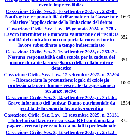
evento imprevedibile?
Cassazione Civile, Sez. 3, 16 settembre 2025, n. 25290 -
Naufragio e responsabilità dell’armatore: la Cassazione
1699
chiarisce l’applicazione della limitazione del debito
Cassazione Civile, Sez. Lav., 05 gennaio 2024, n. 378 -
Lavoro intermittente e mancata valutazione dei rischi: la
352
nullità del contratto non comporta la conversione in
lavoro subordinato a tempo indeterminato
Cassazione Civile, Sez. 3, 16 settembre 2025, n. 25337 -
Nessuna responsabilità della scuola per la caduta del
851
minore durante la sorveglianza della collaboratrice
domestica
Cassazione Civile, Sez. Lav., 15 settembre 2025, n. 25204
- Riconosciuta la presunzione legale di eziologia
1000
professionale per il tumore vescicale da esposizione a
sostanze nocive
Cassazione Civile, Sez. 3, 14 settembre 2025, n. 25156 -
Grave infortunio dell'autista: Danno patrimoniale da
1534
perdita della capacità lavorativa specifica
Cassazione Civile, Sez. Lav., 12 settembre 2025, n. 25131
- Infortuni sul lavoro e sicurezza: RFI condannata a
872
pagare arretrati per rendita da malattia professionale
Cassazione Civile, Sez. 3, 12 settembre 2025, n. 25122 -