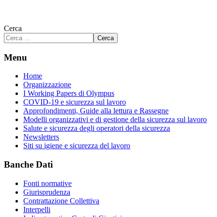
Cerca
Cerca
Menu
Home
Organizzazione
I Working Papers di Olympus
COVID-19 e sicurezza sul lavoro
Approfondimenti, Guide alla lettura e Rassegne
Modelli organizzativi e di gestione della sicurezza sul lavoro
Salute e sicurezza degli operatori della sicurezza
Newsletters
Siti su igiene e sicurezza del lavoro
Banche Dati
Fonti normative
Giurisprudenza
Contrattazione Collettiva
Interpelli