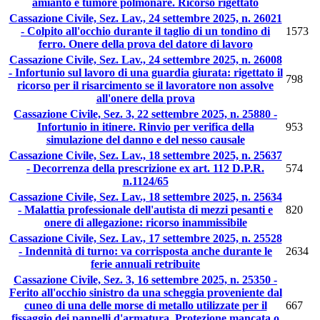
amianto e tumore polmonare. Ricorso rigettato
Cassazione Civile, Sez. Lav., 24 settembre 2025, n. 26021
- Colpito all'occhio durante il taglio di un tondino di
1573
ferro. Onere della prova del datore di lavoro
Cassazione Civile, Sez. Lav., 24 settembre 2025, n. 26008
- Infortunio sul lavoro di una guardia giurata: rigettato il
798
ricorso per il risarcimento se il lavoratore non assolve
all'onere della prova
Cassazione Civile, Sez. 3, 22 settembre 2025, n. 25880 -
Infortunio in itinere. Rinvio per verifica della
953
simulazione del danno e del nesso causale
Cassazione Civile, Sez. Lav., 18 settembre 2025, n. 25637
- Decorrenza della prescrizione ex art. 112 D.P.R.
574
n.1124/65
Cassazione Civile, Sez. Lav., 18 settembre 2025, n. 25634
- Malattia professionale dell'autista di mezzi pesanti e
820
onere di allegazione: ricorso inammissibile
Cassazione Civile, Sez. Lav., 17 settembre 2025, n. 25528
- Indennità di turno: va corrisposta anche durante le
2634
ferie annuali retribuite
Cassazione Civile, Sez. 3, 16 settembre 2025, n. 25350 -
Ferito all'occhio sinistro da una scheggia proveniente dal
cuneo di una delle morse di metallo utilizzate per il
667
fissaggio dei pannelli d'armatura. Protezione mancata o