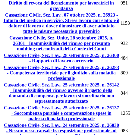
Diritto di revoca del licenziamento per lavoratrici in
951
gravidanza
Cassazione Civile, Sez. Lav., 07 ottobre 2025, n. 26923 -
Infarto del medico in servizio. Stress lavoro correlato: è il
1153
datore di lavoro a dover dimostrare di aver adottato
tutte le misure necessarie a prevenirlo
Cassazione Civile, Sez. Unite, 28 settembre 2025, n.
26301 - Inammissibilità del ricorso per presunto
932
mobbing nei confronti della Corte dei Conti
Cassazione Civile, Sez. Lav., 28 settembre 2025, n. 26300
484
- Rapporto di lavoro carcerario
Cassazione Civile, Sez. Lav., 27 settembre 2025, n. 26283
- Competenza territoriale per il giudizio sulla malattia
809
professionale
Cassazione Civile, Sez. Lav., 25 settembre 2025, n. 26142
- Inammissibilità del ricorso avverso il rigetto della
844
domanda di compenso per lavoro straordinario non
espressamente autorizzato
Cassazione Civile, Sez. Lav., 25 settembre 2025, n. 26137
- Soccombenza parziale e compensazione spese in
1255
materia di malattia professionale
Cassazione Civile, Sez. Lav., 24 settembre 2025, n. 26030
- Nessun nesso causale tra esposizione professionale ad
983