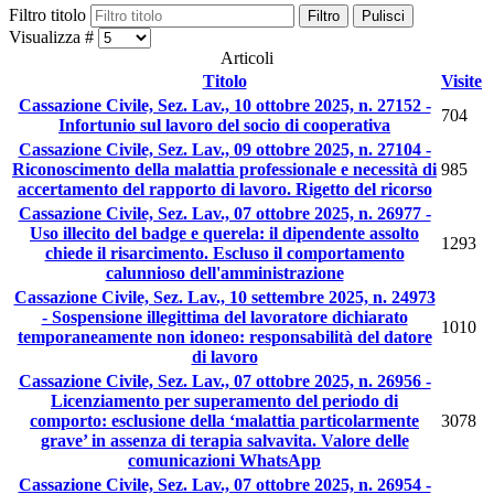
Filtro titolo
Filtro
Pulisci
Visualizza #
Articoli
Titolo
Visite
Cassazione Civile, Sez. Lav., 10 ottobre 2025, n. 27152 -
704
Infortunio sul lavoro del socio di cooperativa
Cassazione Civile, Sez. Lav., 09 ottobre 2025, n. 27104 -
Riconoscimento della malattia professionale e necessità di
985
accertamento del rapporto di lavoro. Rigetto del ricorso
Cassazione Civile, Sez. Lav., 07 ottobre 2025, n. 26977 -
Uso illecito del badge e querela: il dipendente assolto
1293
chiede il risarcimento. Escluso il comportamento
calunnioso dell'amministrazione
Cassazione Civile, Sez. Lav., 10 settembre 2025, n. 24973
- Sospensione illegittima del lavoratore dichiarato
1010
temporaneamente non idoneo: responsabilità del datore
di lavoro
Cassazione Civile, Sez. Lav., 07 ottobre 2025, n. 26956 -
Licenziamento per superamento del periodo di
comporto: esclusione della ‘malattia particolarmente
3078
grave’ in assenza di terapia salvavita. Valore delle
comunicazioni WhatsApp
Cassazione Civile, Sez. Lav., 07 ottobre 2025, n. 26954 -