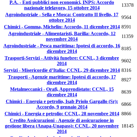
P.A. - Enti pubblici non economici, INPS: Accordo
13378
nazionale telelavoro, 15 ottobre 2014
Agroindustriale - Sella e Mosca: Contratto II livello, 17
9564
ottobre 2014
Chimici - Gomma, Michelin: Accordo, 11 dicembre 2014
8591
Agroindustriale - Alimentaristi, Barilla: Accordo, 12
11359
novembre 2014
Agroindustriale - Pesca marittima: Ipotesi di accordo, 16
8185
dicembre 2014
Trasporti-Servizi - Attività funebre: CCNL, 3 dicembre
9602
2014
Servizi - Misericordie d’Italia: CCNL, 29 dicembre 2014
8316
Trasporti - Agenzie marittime: Ipotesi di accordo, 17
8927
dicembre 2014
Metalmeccanici - Orafi, Apprendistato: CCNL, 15
8639
dicembre 2014
Chimici - Energia e petrolio, Isab Priolo Gargallo (Sr):
6866
Accordo, 9 gennaio 2014
Chimici - Energia e petrolio: CCNL, 28 novembre 2014
8866
Credito Assicurazioni - Agenzie di assicurazione in
gestione libera (Anapa-Unapass): CCNL, 20 novembre
18145
2014