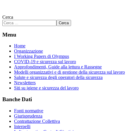
Cerca
Cerca
Menu
Home
Organizzazione
I Working Papers di Olympus
COVID-19 e sicurezza sul lavoro
Approfondimenti, Guide alla lettura e Rassegne
Modelli organizzativi e di gestione della sicurezza sul lavoro
Salute e sicurezza degli operatori della sicurezza
Newsletters
Siti su igiene e sicurezza del lavoro
Banche Dati
Fonti normative
Giurisprudenza
Contrattazione Collettiva
Interpelli