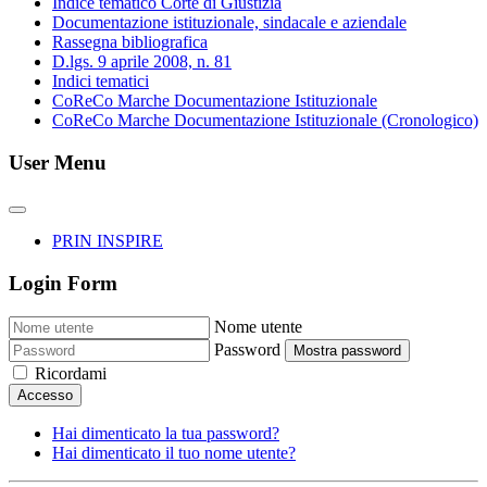
Indice tematico Corte di Giustizia
Documentazione istituzionale, sindacale e aziendale
Rassegna bibliografica
D.lgs. 9 aprile 2008, n. 81
Indici tematici
CoReCo Marche Documentazione Istituzionale
CoReCo Marche Documentazione Istituzionale (Cronologico)
User Menu
PRIN INSPIRE
Login Form
Nome utente
Password
Mostra password
Ricordami
Accesso
Hai dimenticato la tua password?
Hai dimenticato il tuo nome utente?