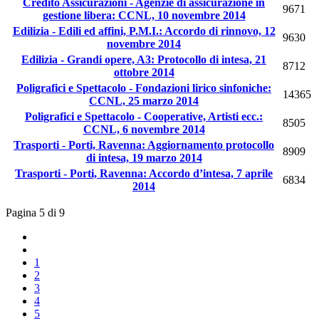
Credito Assicurazioni - Agenzie di assicurazione in
9671
gestione libera: CCNL, 10 novembre 2014
Edilizia - Edili ed affini, P.M.I.: Accordo di rinnovo, 12
9630
novembre 2014
Edilizia - Grandi opere, A3: Protocollo di intesa, 21
8712
ottobre 2014
Poligrafici e Spettacolo - Fondazioni lirico sinfoniche:
14365
CCNL, 25 marzo 2014
Poligrafici e Spettacolo - Cooperative, Artisti ecc.:
8505
CCNL, 6 novembre 2014
Trasporti - Porti, Ravenna: Aggiornamento protocollo
8909
di intesa, 19 marzo 2014
Trasporti - Porti, Ravenna: Accordo d’intesa, 7 aprile
6834
2014
Pagina 5 di 9
1
2
3
4
5