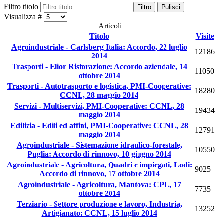
Filtro titolo
Filtro
Pulisci
Visualizza #
Articoli
Titolo
Visite
Agroindustriale - Carlsberg Italia: Accordo, 22 luglio
12186
2014
Trasporti - Elior Ristorazione: Accordo aziendale, 14
11050
ottobre 2014
Trasporti - Autotrasporto e logistica, PMI-Cooperative:
18280
CCNL, 28 maggio 2014
Servizi - Multiservizi, PMI-Cooperative: CCNL, 28
19434
maggio 2014
Edilizia - Edili ed affini, PMI-Cooperative: CCNL, 28
12791
maggio 2014
Agroindustriale - Sistemazione idraulico-forestale,
10550
Puglia: Accordo di rinnovo, 10 giugno 2014
Agroindustriale - Agricoltura, Quadri e impiegati, Lodi:
9025
Accordo di rinnovo, 17 ottobre 2014
Agroindustriale - Agricoltura, Mantova: CPL, 17
7735
ottobre 2014
Terziario - Settore produzione e lavoro, Industria,
13252
Artigianato: CCNL, 15 luglio 2014