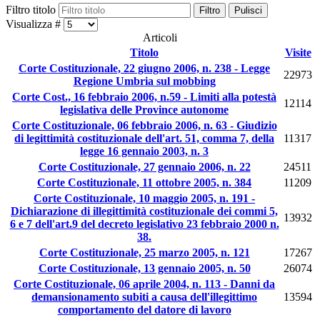
Filtro titolo
Filtro
Pulisci
Visualizza #
Articoli
Titolo
Visite
Corte Costituzionale, 22 giugno 2006, n. 238 - Legge
22973
Regione Umbria sul mobbing
Corte Cost., 16 febbraio 2006, n.59 - Limiti alla potestà
12114
legislativa delle Province autonome
Corte Costituzionale, 06 febbraio 2006, n. 63 - Giudizio
di legittimità costituzionale dell'art. 51, comma 7, della
11317
legge 16 gennaio 2003, n. 3
Corte Costituzionale, 27 gennaio 2006, n. 22
24511
Corte Costituzionale, 11 ottobre 2005, n. 384
11209
Corte Costituzionale, 10 maggio 2005, n. 191 -
Dichiarazione di illegittimità costituzionale dei commi 5,
13932
6 e 7 dell'art.9 del decreto legislativo 23 febbraio 2000 n.
38.
Corte Costituzionale, 25 marzo 2005, n. 121
17267
Corte Costituzionale, 13 gennaio 2005, n. 50
26074
Corte Costituzionale, 06 aprile 2004, n. 113 - Danni da
demansionamento subiti a causa dell'illegittimo
13594
comportamento del datore di lavoro