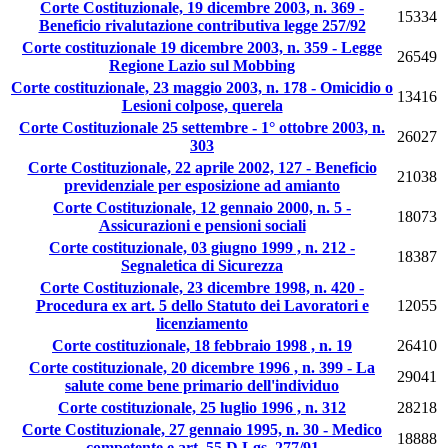
Corte Costituzionale, 19 dicembre 2003, n. 369 -
15334
Beneficio rivalutazione contributiva legge 257/92
Corte costituzionale 19 dicembre 2003, n. 359 - Legge
26549
Regione Lazio sul Mobbing
Corte costituzionale, 23 maggio 2003, n. 178 - Omicidio o
13416
Lesioni colpose, querela
Corte Costituzionale 25 settembre - 1° ottobre 2003, n.
26027
303
Corte Costituzionale, 22 aprile 2002, 127 - Beneficio
21038
previdenziale per esposizione ad amianto
Corte Costituzionale, 12 gennaio 2000, n. 5 -
18073
Assicurazioni e pensioni sociali
Corte costituzionale, 03 giugno 1999 , n. 212 -
18387
Segnaletica di Sicurezza
Corte Costituzionale, 23 dicembre 1998, n. 420 -
Procedura ex art. 5 dello Statuto dei Lavoratori e
12055
licenziamento
Corte costituzionale, 18 febbraio 1998 , n. 19
26410
Corte costituzionale, 20 dicembre 1996 , n. 399 - La
29041
salute come bene primario dell'individuo
Corte costituzionale, 25 luglio 1996 , n. 312
28218
Corte Costituzionale, 27 gennaio 1995, n. 30 - Medico
18888
competente e art. 55 D.Lgs. 277/91