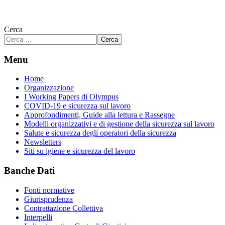
Cerca
Cerca
Menu
Home
Organizzazione
I Working Papers di Olympus
COVID-19 e sicurezza sul lavoro
Approfondimenti, Guide alla lettura e Rassegne
Modelli organizzativi e di gestione della sicurezza sul lavoro
Salute e sicurezza degli operatori della sicurezza
Newsletters
Siti su igiene e sicurezza del lavoro
Banche Dati
Fonti normative
Giurisprudenza
Contrattazione Collettiva
Interpelli