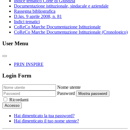
Indice tematico Corte di Giustizia
Documentazione istituzionale, sindacale e aziendale
Rassegna bibliografica
D.lgs. 9 aprile 2008, n. 81
Indici tematici
CoReCo Marche Documentazione Istituzionale
CoReCo Marche Documentazione Istituzionale (Cronologico)
User Menu
PRIN INSPIRE
Login Form
Nome utente
Password
Mostra password
Ricordami
Accesso
Hai dimenticato la tua password?
Hai dimenticato il tuo nome utente?