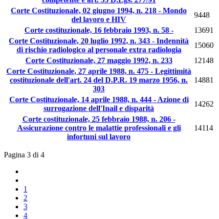
Corte Costituzionale, 02 giugno 1994, n. 218 - Mondo
9448
del lavoro e HIV
Corte costituzionale, 16 febbraio 1993, n. 58 -
13691
Corte Costituzionale, 20 luglio 1992, n. 343 - Indennità
15060
di rischio radiologico al personale extra radiologia
Corte Costituzionale, 27 maggio 1992, n. 233
12148
Corte Costituzionale, 27 aprile 1988, n. 475 - Legittimità
costituzionale dell'art. 24 del D.P.R. 19 marzo 1956, n.
14881
303
Corte Costituzionale, 14 aprile 1988, n. 444 - Azione di
14262
surrogazione dell'Inail e disparità
Corte costituzionale, 25 febbraio 1988, n. 206 -
Assicurazione contro le malattie professionali e gli
14114
infortuni sul lavoro
Pagina 3 di 4
1
2
3
4