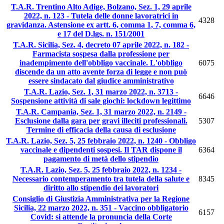
T.A.R. Trentino Alto Adige, Bolzano, Sez. 1, 29 aprile
2022, n. 123 - Tutela delle donne lavoratrici in
4328
gravidanza. Astensione ex artt. 6, comma 1, 7, comma 6,
e 17 del D.lgs. n. 151/2001
T.A.R. Sicilia, Sez. 4, decreto 07 aprile 2022, n. 182 -
Farmacista sospesa dalla professione per
inadempimento dell'obbligo vaccinale. L'obbligo
6075
discende da un atto avente forza di legge e non può
essere sindacato dal giudice amministrativo
T.A.R. Lazio, Sez. 1, 31 marzo 2022, n. 3713 -
6646
Sospensione attività di sale giochi: lockdown legittimo
T.A.R. Campania, Sez. 1, 31 marzo 2022, n. 2149 -
Esclusione dalla gara per gravi illeciti professionali.
5307
Termine di efficacia della causa di esclusione
T.A.R. Lazio, Sez. 5, 25 febbraio 2022, n. 1240 - Obbligo
vaccinale e dipendenti sospesi. Il TAR dispone il
6364
pagamento di metà dello stipendio
T.A.R. Lazio, Sez. 5, 25 febbraio 2022, n. 1234 -
Necessario contemperamento tra tutela della salute e
8345
diritto allo stipendio dei lavoratori
Consiglio di Giustizia Amministrativa per la Regione
Sicilia, 22 marzo 2022, n. 351 - Vaccino obbligatorio
6157
Covid: si attende la pronuncia della Corte