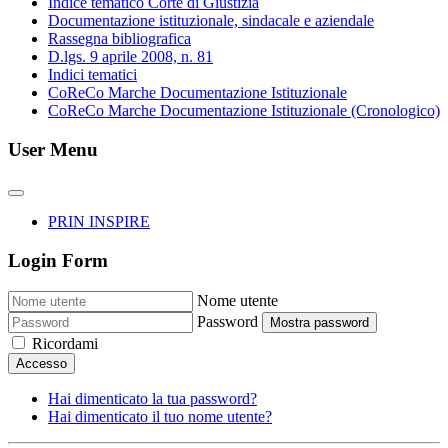
Indice tematico Corte di Giustizia
Documentazione istituzionale, sindacale e aziendale
Rassegna bibliografica
D.lgs. 9 aprile 2008, n. 81
Indici tematici
CoReCo Marche Documentazione Istituzionale
CoReCo Marche Documentazione Istituzionale (Cronologico)
User Menu
PRIN INSPIRE
Login Form
Nome utente
Password
Mostra password
Ricordami
Accesso
Hai dimenticato la tua password?
Hai dimenticato il tuo nome utente?