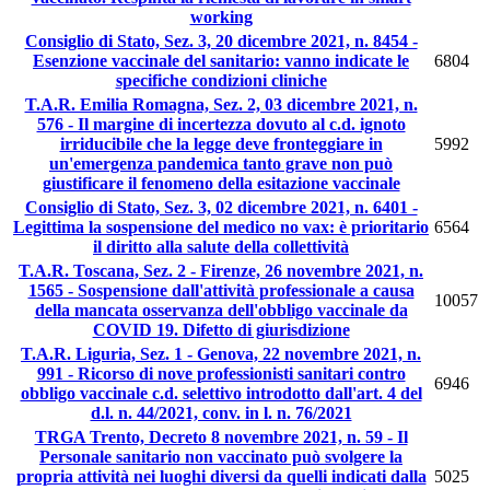
working
Consiglio di Stato, Sez. 3, 20 dicembre 2021, n. 8454 -
Esenzione vaccinale del sanitario: vanno indicate le
6804
specifiche condizioni cliniche
T.A.R. Emilia Romagna, Sez. 2, 03 dicembre 2021, n.
576 - Il margine di incertezza dovuto al c.d. ignoto
irriducibile che la legge deve fronteggiare in
5992
un'emergenza pandemica tanto grave non può
giustificare il fenomeno della esitazione vaccinale
Consiglio di Stato, Sez. 3, 02 dicembre 2021, n. 6401 -
Legittima la sospensione del medico no vax: è prioritario
6564
il diritto alla salute della collettività
T.A.R. Toscana, Sez. 2 - Firenze, 26 novembre 2021, n.
1565 - Sospensione dall'attività professionale a causa
10057
della mancata osservanza dell'obbligo vaccinale da
COVID 19. Difetto di giurisdizione
T.A.R. Liguria, Sez. 1 - Genova, 22 novembre 2021, n.
991 - Ricorso di nove professionisti sanitari contro
6946
obbligo vaccinale c.d. selettivo introdotto dall'art. 4 del
d.l. n. 44/2021, conv. in l. n. 76/2021
TRGA Trento, Decreto 8 novembre 2021, n. 59 - Il
Personale sanitario non vaccinato può svolgere la
propria attività nei luoghi diversi da quelli indicati dalla
5025