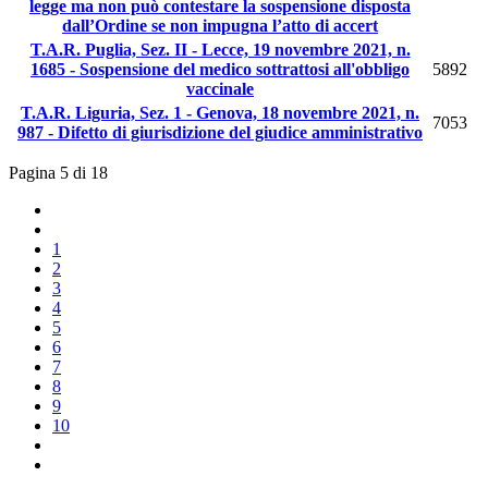
legge ma non può contestare la sospensione disposta
dall’Ordine se non impugna l’atto di accert
T.A.R. Puglia, Sez. II - Lecce, 19 novembre 2021, n.
1685 - Sospensione del medico sottrattosi all'obbligo
5892
vaccinale
T.A.R. Liguria, Sez. 1 - Genova, 18 novembre 2021, n.
7053
987 - Difetto di giurisdizione del giudice amministrativo
Pagina 5 di 18
1
2
3
4
5
6
7
8
9
10