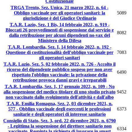
Costituzionale
TRGA Trento, Sez. Unica, 21 marzo 2022, n. 64 -
Obbligo vaccinale per gli operatori sanitari: la
5089
giurisdizione è del Giudice Ordinario
T.A.R. Lazio, Sez. 1 Bis, 14 febbraio 2022, n. 919 -
Bloccati 26 provvedimenti di sospensione dal servizio e
8082
dalla retribuzione per alcuni dipendenti no-vax del
Ministero della Difesa
T.A.R. Lombardia, Sez. I, 14 febbraio 2022, n. 192 -
Questione di costituzionalità dell’obbligo vaccinale per
7083
gli operatori sanitari
T.A.R. Lazio, Sez. 5, 02 febbraio 2022, n. 726 - Accolto il
ricorso del dipendente pubblico sospeso per non aver
6490
rispettato l'obbligo vaccinale: la privazione della
retribuzione provoca danni gravi e irreparabili
T.A.R. Lombardia, Sez. 1, 17 gennaio 2022, n. 109 - No
alla sospensione del medico titolare di uno studio privato
9452
non vaccinato dallo svolgimento dell'attività e dall'albo
T.A.R. Emilia Romagna, Sez. 2, 03 dicembre 2021, n.
577 - Obbligo vaccinale degli esercenti le professioni
6373
sanitarie e degli operatori di interesse sanitario
Consiglio di Stato, Sez. 3, ord. 22 dicembre 2021, n. 6790
- Legittima la sospensione del direttore sanitario non
6334
vaccinato. Respinta la richiesta di lavorare in smart