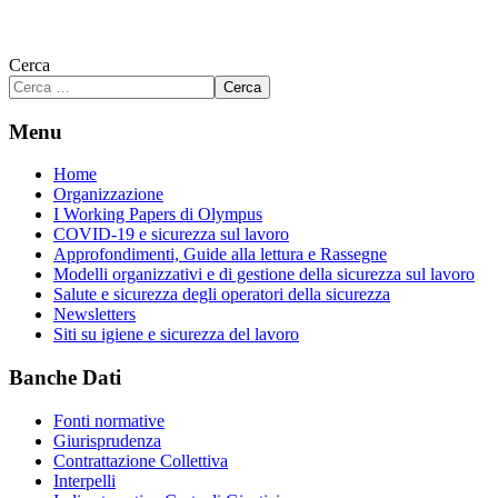
Cerca
Cerca
Menu
Home
Organizzazione
I Working Papers di Olympus
COVID-19 e sicurezza sul lavoro
Approfondimenti, Guide alla lettura e Rassegne
Modelli organizzativi e di gestione della sicurezza sul lavoro
Salute e sicurezza degli operatori della sicurezza
Newsletters
Siti su igiene e sicurezza del lavoro
Banche Dati
Fonti normative
Giurisprudenza
Contrattazione Collettiva
Interpelli