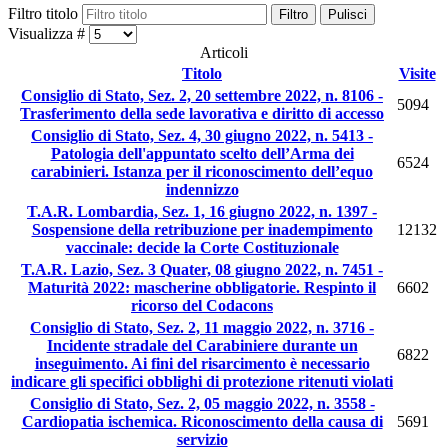
Filtro titolo
Filtro
Pulisci
Visualizza #
Articoli
Titolo
Visite
Consiglio di Stato, Sez. 2, 20 settembre 2022, n. 8106 -
5094
Trasferimento della sede lavorativa e diritto di accesso
Consiglio di Stato, Sez. 4, 30 giugno 2022, n. 5413 -
Patologia dell'appuntato scelto dell’Arma dei
6524
carabinieri. Istanza per il riconoscimento dell’equo
indennizzo
T.A.R. Lombardia, Sez. 1, 16 giugno 2022, n. 1397 -
Sospensione della retribuzione per inadempimento
12132
vaccinale: decide la Corte Costituzionale
T.A.R. Lazio, Sez. 3 Quater, 08 giugno 2022, n. 7451 -
Maturità 2022: mascherine obbligatorie. Respinto il
6602
ricorso del Codacons
Consiglio di Stato, Sez. 2, 11 maggio 2022, n. 3716 -
Incidente stradale del Carabiniere durante un
6822
inseguimento. Ai fini del risarcimento è necessario
indicare gli specifici obblighi di protezione ritenuti violati
Consiglio di Stato, Sez. 2, 05 maggio 2022, n. 3558 -
Cardiopatia ischemica. Riconoscimento della causa di
5691
servizio