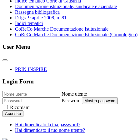
Indice tematico Corte di Giustizia
Documentazione istituzionale, sindacale e aziendale
Rassegna bibliografica
D.lgs. 9 aprile 2008, n. 81
Indici tematici
CoReCo Marche Documentazione Istituzionale
CoReCo Marche Documentazione Istituzionale (Cronologico)
User Menu
PRIN INSPIRE
Login Form
Nome utente
Password
Mostra password
Ricordami
Accesso
Hai dimenticato la tua password?
Hai dimenticato il tuo nome utente?