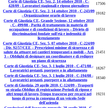
Corte di Giustizia CE, Sez. 2, 14 ottobre 2010 - C-
17506
428/09 - Lavoratori stagionali e riposo giornaliero
Corte di Giustizia CE, Sez. 2, 14 ottobre 2010 - C-243/09
19182
- Organizzazione orario di lavoro
Corte di Giustizia CE, Grande Sezione, 12 ottobre 2010
- C- 499/08 - Parità di trattamento in materia di
occupazione e di condizioni di lavoro – Divieto di
16531
discriminazioni fondate sull'età e indennità di
licenziamento
Corte di Giustizia CE, Sez. 5, 07 ottobre 2010 - C-224/09
- Dir. 92/57/CEE – Prescrizioni minime di sicurezza e di
salute da attuare nei cantieri temporanei o mobili – Art.
21451
3 – Obblighi di designare un coordinatore e di redigere
un piano di sicurezza
Corte di Giustizia CE, Sez. 3, 1 luglio 2010 - C-471/08 -
18267
Lavoratrici gestanti, puerpere o in allattamento
Corte di Giustizia CE, Sez. 3, 1 luglio 2010 - C-194/08 -
18340
Lavoratrici gestanti, puerpere o in allattamento
Corte di Giustizia, 29 aprile 2010, C-124/09 - Trasporti
su strada-Obbligo di registrazione-Periodi di riposo e
altri tempi di lavoro-Tempo trascorso per recarsi nel
19231
luogo di presa in consegna di un veicolo-Sede
dell'azienda
Conclusioni dell'Avvocato generale, 28 aprile 2010 - C-