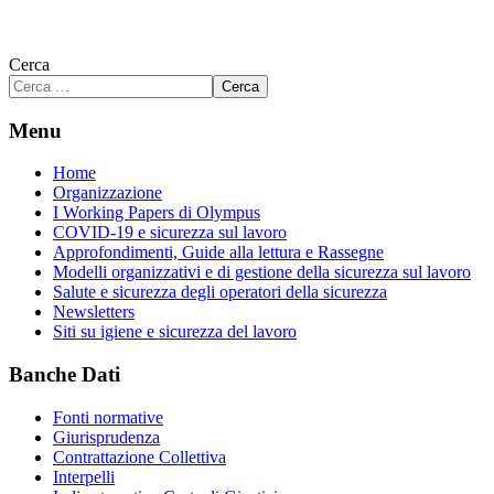
Cerca
Cerca
Menu
Home
Organizzazione
I Working Papers di Olympus
COVID-19 e sicurezza sul lavoro
Approfondimenti, Guide alla lettura e Rassegne
Modelli organizzativi e di gestione della sicurezza sul lavoro
Salute e sicurezza degli operatori della sicurezza
Newsletters
Siti su igiene e sicurezza del lavoro
Banche Dati
Fonti normative
Giurisprudenza
Contrattazione Collettiva
Interpelli