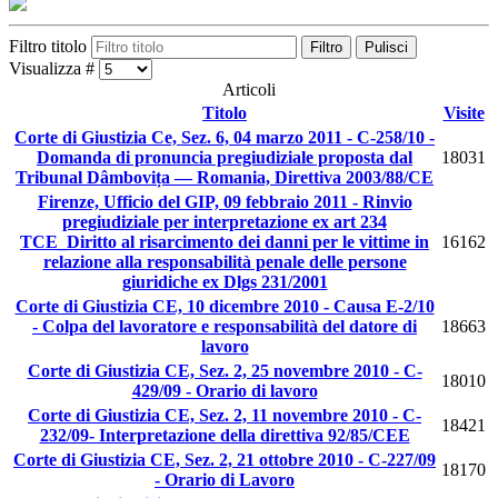
Filtro titolo
Filtro
Pulisci
Visualizza #
Articoli
Titolo
Visite
Corte di Giustizia Ce, Sez. 6, 04 marzo 2011 - C-258/10 -
Domanda di pronuncia pregiudiziale proposta dal
18031
Tribunal Dâmbovița — Romania, Direttiva 2003/88/CE
Firenze, Ufficio del GIP, 09 febbraio 2011 - Rinvio
pregiudiziale per interpretazione ex art 234
TCE_Diritto al risarcimento dei danni per le vittime in
16162
relazione alla responsabilità penale delle persone
giuridiche ex Dlgs 231/2001
Corte di Giustizia CE, 10 dicembre 2010 - Causa E-2/10
- Colpa del lavoratore e responsabilità del datore di
18663
lavoro
Corte di Giustizia CE, Sez. 2, 25 novembre 2010 - C-
18010
429/09 - Orario di lavoro
Corte di Giustizia CE, Sez. 2, 11 novembre 2010 - C-
18421
232/09- Interpretazione della direttiva 92/85/CEE
Corte di Giustizia CE, Sez. 2, 21 ottobre 2010 - C-227/09
18170
- Orario di Lavoro