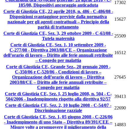
17302
185/08, Dispositivi ancoraggio anticaduta
Corte di Giustizia CE, 22 aprile 2010, n. 486 - C-486/08 -
Disposizioni svantaggiose previste dalla normativa
15627
nazionale per gli agenti contrattuali – Principio della
parità di trattamento
Corte di Giustizia CE, Sez. 3, 29 ottobre 2009 - C-63/08 -
25509
Tutela maternità
Corte di Giustizia CE, Sez. 1, 10 settembre 2009 -
C‑277/08 - Direttiva 2003/88/CE – Organizzazione
16512
dell’orario di lavoro – Diritto alle ferie annuali retribuite
– Congedo per malattia
Corte di Giustizia CE, Grande Sez., 20 gennaio 2009 -
C-350/06 e C-520/06 - Condizioni di lavoro –
Organizzazione dell’orario di lavoro – Direttiva
27645
2003/88/CE – Diritto alle ferie annuali retribuite –
Congedo per malattia
Corte di Giustizia CE, Sez. I, 25 luglio 2008, n. 504 - C-
39413
504/2006 - Inadempimento rispetto alla direttiva 92/57
Corte di Giustizia CE, Sez. 2, 10 luglio 2008 - C-54/07 -
22690
Discriminazione razziale
Corte di Giustizia CE, Sez. 1, 05 giugno 2008 - C-226/06
- Inadempimento di uno Stato – Direttiva 89/391/CEE –
14883
Misure volte a promuovere il miglioramento della