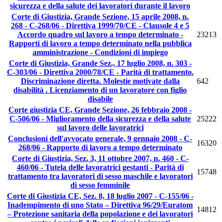
sicurezza e della salute dei lavoratori durante il lavoro
Corte di Giustizia, Grande Sezione, 15 aprile 2008, n.
268 - C-268/06 - Direttiva 1999/70/CE - Clausole 4 e 5
Accordo quadro sul lavoro a tempo determinato -
23213
Rapporti di lavoro a tempo determinato nella pubblica
amministrazione - Condizioni di impiego
Corte di Giustizia, Grande Sez., 17 luglio 2008, n. 303 -
C-303/06 - Direttiva 2000/78/CE - Parità di trattamento.
Discriminazione diretta. Molestie motivate dalla
642
disabilità . Licenziamento di un lavoratore con figlio
disabile
Corte giustizia CE, Grande Sezione, 26 febbraio 2008 -
C-506/06 - Miglioramento della sicurezza e della salute
25222
sul lavoro delle lavoratrici
Conclusioni dell'avvocato generale, 9 gennaio 2008 - C-
16320
268/06 - Rapporto di lavoro a tempo determinato
Corte di Giustizia, Sez. 3, 11 ottobre 2007, n. 460 - C-
460/06 - Tutela delle lavoratrici gestanti - Parità di
15748
trattamento tra lavoratori di sesso maschile e lavoratori
di sesso femminile
Corte di Giustizia CE, Sez. 8, 18 luglio 2007 - C-155/06 -
Inadempimento di uno Stato – Direttiva 96/29/Euratom
14812
– Protezione sanitaria della popolazione e dei lavoratori