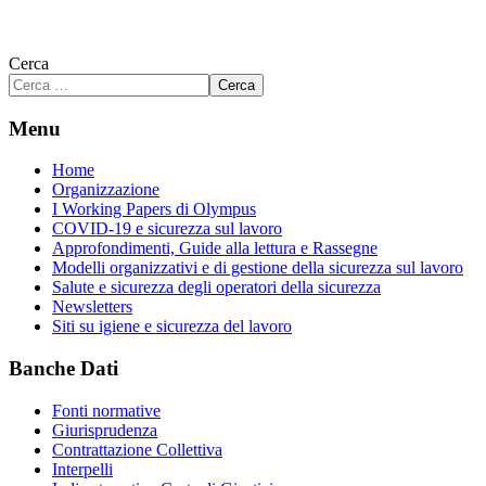
Cerca
Cerca
Menu
Home
Organizzazione
I Working Papers di Olympus
COVID-19 e sicurezza sul lavoro
Approfondimenti, Guide alla lettura e Rassegne
Modelli organizzativi e di gestione della sicurezza sul lavoro
Salute e sicurezza degli operatori della sicurezza
Newsletters
Siti su igiene e sicurezza del lavoro
Banche Dati
Fonti normative
Giurisprudenza
Contrattazione Collettiva
Interpelli