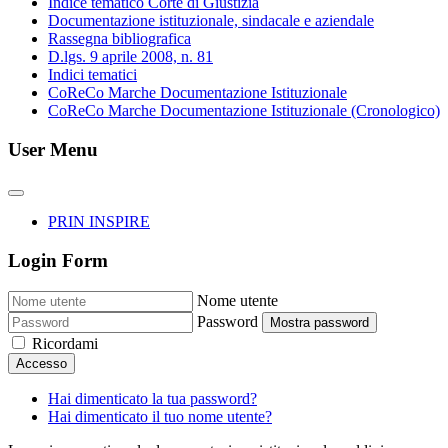
Indice tematico Corte di Giustizia
Documentazione istituzionale, sindacale e aziendale
Rassegna bibliografica
D.lgs. 9 aprile 2008, n. 81
Indici tematici
CoReCo Marche Documentazione Istituzionale
CoReCo Marche Documentazione Istituzionale (Cronologico)
User Menu
PRIN INSPIRE
Login Form
Nome utente
Password
Mostra password
Ricordami
Accesso
Hai dimenticato la tua password?
Hai dimenticato il tuo nome utente?