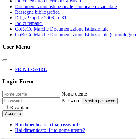
Indice tematico Corte di Giustizia
Documentazione istituzionale, sindacale e aziendale
Rassegna bibliografica
D.lgs. 9 aprile 2008, n. 81
Indici tematici
CoReCo Marche Documentazione Istituzionale
CoReCo Marche Documentazione Istituzionale (Cronologico)
User Menu
PRIN INSPIRE
Login Form
Nome utente
Password
Mostra password
Ricordami
Accesso
Hai dimenticato la tua password?
Hai dimenticato il tuo nome utente?