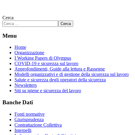
Cerca
Cerca
Menu
Home
Organizzazione
I Working Papers di Olympus
COVID-19 e sicurezza sul lavoro
Approfondimenti, Guide alla lettura e Rassegne
Modelli organizzativi e di gestione della sicurezza sul lavoro
Salute e sicurezza degli operatori della sicurezza
Newsletters
Siti su igiene e sicurezza del lavoro
Banche Dati
Fonti normative
Giurisprudenza
Contrattazione Collettiva
Interpelli