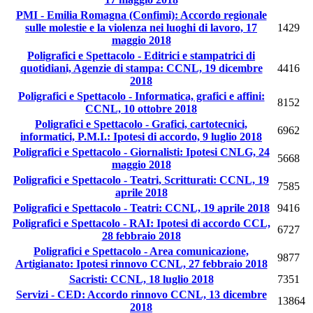
PMI - Emilia Romagna (Confimi): Accordo regionale
sulle molestie e la violenza nei luoghi di lavoro, 17
1429
maggio 2018
Poligrafici e Spettacolo - Editrici e stampatrici di
quotidiani, Agenzie di stampa: CCNL, 19 dicembre
4416
2018
Poligrafici e Spettacolo - Informatica, grafici e affini:
8152
CCNL, 10 ottobre 2018
Poligrafici e Spettacolo - Grafici, cartotecnici,
6962
informatici, P.M.I.: Ipotesi di accordo, 9 luglio 2018
Poligrafici e Spettacolo - Giornalisti: Ipotesi CNLG, 24
5668
maggio 2018
Poligrafici e Spettacolo - Teatri, Scritturati: CCNL, 19
7585
aprile 2018
Poligrafici e Spettacolo - Teatri: CCNL, 19 aprile 2018
9416
Poligrafici e Spettacolo - RAI: Ipotesi di accordo CCL,
6727
28 febbraio 2018
Poligrafici e Spettacolo - Area comunicazione,
9877
Artigianato: Ipotesi rinnovo CCNL, 27 febbraio 2018
Sacristi: CCNL, 18 luglio 2018
7351
Servizi - CED: Accordo rinnovo CCNL, 13 dicembre
13864
2018