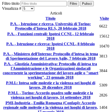
Filtro titolo
Filtro
Pulisci
Visualizza #
Articoli
Titolo
Visite
P.A. - Istruzione e ricerca, Università di Torino:
6622
Protocollo d’Intesa RLS, 20 febbraio 2018
P.A. - Funzioni centrali: Ipotesi CCNL, 12 febbraio
15612
2018
P.A. - Istruzione e ricerca: Ipotesi CCNL, 8 febbraio
10470
2018
P.A. - Ministero dell'Interno: Protocollo d’intesa in tema
3813
di Sperimentazione del Lavoro Agile, 7 febbraio 2018
P.A. - Giustizia Amministrativa: Protocollo di intesa tra
l'Amministrazione e le Organizzazioni sindacali
3844
concernente la sperimentazione del lavoro agile o "smart
working", 23 gennaio 2018
P.M.I.: Intesa sulle molestie e la violenza nei luoghi di
5309
lavoro, 20 dicembre 2018
P.M.I. - Torino: Accordo quadro sulle molestie e la
2826
violenza nei luoghi di lavoro, 14 settembre 2018
PMI-Industria - Emilia Romagna (Confapi): Accordo
regionale sulle molestie e la violenza nei luoghi di lavoro,
1404
17 maggio 2018