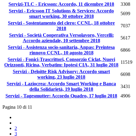
Servizi-TLC - Ericsson: Accordo, 11 dicembre 2018
3308
Servizi - Ericsson IT Solutions & Services: Accordo
5699
smart working, 30 ottobre 2018
Servizi - Sostentamento del clero: CCNL, 18 ottobre
7037
2018
Servizi - Società Cooperativa Versolavoro, Vercelli:
5617
Accordo aziendale, 10 settembre 2018
Servizi - Assistenza socio-sanitaria, Anpas: Preintesa
6866
rinnovo CCNL, 10 agosto 2018
Servizi - Fonici-Trascrittori, Consorzio Ciclat, Nuovi
11519
Orizzonti, Ricina, Verbatim: Ipotesi CIA, 31 luglio 2018
Servizi - Deloitte Risk Advisory: Accordo smart
6698
working, 23 luglio 2018
Servizi - Laziocrea: Accordo Smart Working e Banca
3431
della Solidarietà, 19 luglio 2018
Servizi - Tagesmutter: Accordo Quadro, 17 luglio 2018
4906
Pagina 10 di 11
2
3