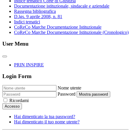
Indice tematico Corte di Giustizia
Documentazione istituzionale, sindacale e aziendale
Rassegna bibliografica
D.lgs. 9 aprile 2008, n. 81
Indici tematici
CoReCo Marche Documentazione Istituzionale
CoReCo Marche Documentazione Istituzionale (Cronologico)
User Menu
PRIN INSPIRE
Login Form
Nome utente
Password
Mostra password
Ricordami
Accesso
Hai dimenticato la tua password?
Hai dimenticato il tuo nome utente?