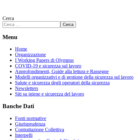
Cerca
Cerca
Menu
Home
Organizzazione
I Working Papers di Olympus
COVID-19 e sicurezza sul lavoro
Approfondimenti, Guide alla lettura e Rassegne
Modelli organizzativi e di gestione della sicurezza sul lavoro
Salute e sicurezza degli operatori della sicurezza
Newsletters
Siti su igiene e sicurezza del lavoro
Banche Dati
Fonti normative
Giurisprudenza
Contrattazione Collettiva
Interpelli