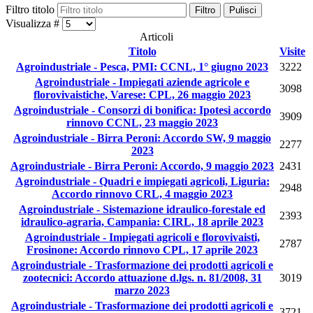
Filtro titolo
Filtro
Pulisci
Visualizza #
Articoli
Titolo
Visite
Agroindustriale - Pesca, PMI: CCNL, 1° giugno 2023
3222
Agroindustriale - Impiegati aziende agricole e
3098
florovivaistiche, Varese: CPL, 26 maggio 2023
Agroindustriale - Consorzi di bonifica: Ipotesi accordo
3909
rinnovo CCNL, 23 maggio 2023
Agroindustriale - Birra Peroni: Accordo SW, 9 maggio
2277
2023
Agroindustriale - Birra Peroni: Accordo, 9 maggio 2023
2431
Agroindustriale - Quadri e impiegati agricoli, Liguria:
2948
Accordo rinnovo CRL, 4 maggio 2023
Agroindustriale - Sistemazione idraulico-forestale ed
2393
idraulico-agraria, Campania: CIRL, 18 aprile 2023
Agroindustriale - Impiegati agricoli e florovivaisti,
2787
Frosinone: Accordo rinnovo CPL, 17 aprile 2023
Agroindustriale - Trasformazione dei prodotti agricoli e
zootecnici: Accordo attuazione d.lgs. n. 81/2008, 31
3019
marzo 2023
Agroindustriale - Trasformazione dei prodotti agricoli e
3721