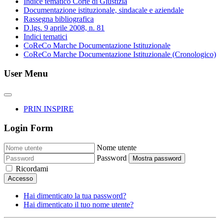
Indice tematico Corte di Giustizia
Documentazione istituzionale, sindacale e aziendale
Rassegna bibliografica
D.lgs. 9 aprile 2008, n. 81
Indici tematici
CoReCo Marche Documentazione Istituzionale
CoReCo Marche Documentazione Istituzionale (Cronologico)
User Menu
PRIN INSPIRE
Login Form
Nome utente
Password
Mostra password
Ricordami
Accesso
Hai dimenticato la tua password?
Hai dimenticato il tuo nome utente?