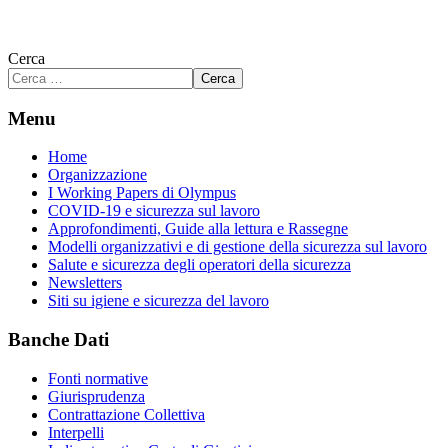
Cerca
Cerca
Menu
Home
Organizzazione
I Working Papers di Olympus
COVID-19 e sicurezza sul lavoro
Approfondimenti, Guide alla lettura e Rassegne
Modelli organizzativi e di gestione della sicurezza sul lavoro
Salute e sicurezza degli operatori della sicurezza
Newsletters
Siti su igiene e sicurezza del lavoro
Banche Dati
Fonti normative
Giurisprudenza
Contrattazione Collettiva
Interpelli