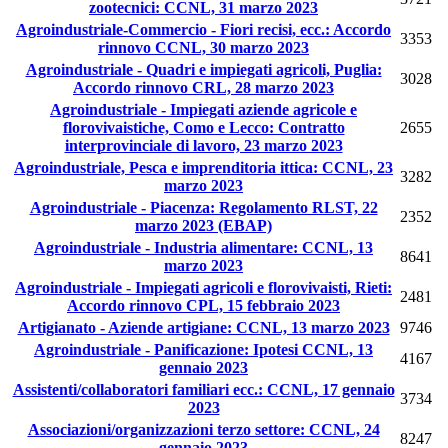
zootecnici: CCNL, 31 marzo 2023
Agroindustriale-Commercio - Fiori recisi, ecc.: Accordo
3353
rinnovo CCNL, 30 marzo 2023
Agroindustriale - Quadri e impiegati agricoli, Puglia:
3028
Accordo rinnovo CRL, 28 marzo 2023
Agroindustriale - Impiegati aziende agricole e
florovivaistiche, Como e Lecco: Contratto
2655
interprovinciale di lavoro, 23 marzo 2023
Agroindustriale, Pesca e imprenditoria ittica: CCNL, 23
3282
marzo 2023
Agroindustriale - Piacenza: Regolamento RLST, 22
2352
marzo 2023 (EBAP)
Agroindustriale - Industria alimentare: CCNL, 13
8641
marzo 2023
Agroindustriale - Impiegati agricoli e florovivaisti, Rieti:
2481
Accordo rinnovo CPL, 15 febbraio 2023
Artigianato - Aziende artigiane: CCNL, 13 marzo 2023
9746
Agroindustriale - Panificazione: Ipotesi CCNL, 13
4167
gennaio 2023
Assistenti/collaboratori familiari ecc.: CCNL, 17 gennaio
3734
2023
Associazioni/organizzazioni terzo settore: CCNL, 24
8247
gennaio 2023