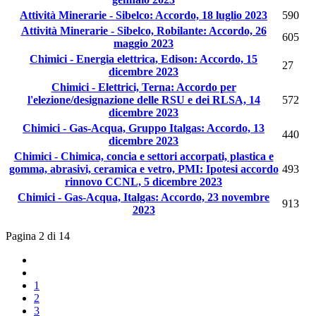
Attività Minerarie - Sibelco: Accordo, 18 luglio 2023
590
Attività Minerarie - Sibelco, Robilante: Accordo, 26
605
maggio 2023
Chimici - Energia elettrica, Edison: Accordo, 15
27
dicembre 2023
Chimici - Elettrici, Terna: Accordo per
l'elezione/designazione delle RSU e dei RLSA, 14
572
dicembre 2023
Chimici - Gas-Acqua, Gruppo Italgas: Accordo, 13
440
dicembre 2023
Chimici - Chimica, concia e settori accorpati, plastica e
gomma, abrasivi, ceramica e vetro, PMI: Ipotesi accordo
493
rinnovo CCNL, 5 dicembre 2023
Chimici - Gas-Acqua, Italgas: Accordo, 23 novembre
913
2023
Pagina 2 di 14
1
2
3