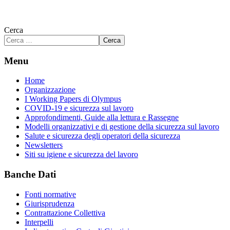
Cerca
Cerca
Menu
Home
Organizzazione
I Working Papers di Olympus
COVID-19 e sicurezza sul lavoro
Approfondimenti, Guide alla lettura e Rassegne
Modelli organizzativi e di gestione della sicurezza sul lavoro
Salute e sicurezza degli operatori della sicurezza
Newsletters
Siti su igiene e sicurezza del lavoro
Banche Dati
Fonti normative
Giurisprudenza
Contrattazione Collettiva
Interpelli