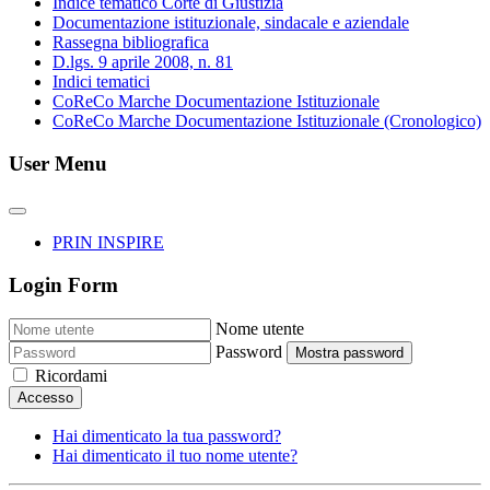
Indice tematico Corte di Giustizia
Documentazione istituzionale, sindacale e aziendale
Rassegna bibliografica
D.lgs. 9 aprile 2008, n. 81
Indici tematici
CoReCo Marche Documentazione Istituzionale
CoReCo Marche Documentazione Istituzionale (Cronologico)
User Menu
PRIN INSPIRE
Login Form
Nome utente
Password
Mostra password
Ricordami
Accesso
Hai dimenticato la tua password?
Hai dimenticato il tuo nome utente?