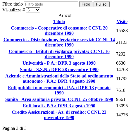
Filtro titolo
Filtro
Pulisci
Visualizza #
Articoli
Titolo
Visite
Commercio - Cooperative di consumo: CCNL 20
15588
dicembre 1990
Commercio - Distribuzione, terziario e servizi: CCNL 14
21123
dicembre 1990
Commercio - Istituti di vigilanza privata: CCNL 16
7292
dicembre 1990
Università - P.A.: DPR 3 agosto 1990
6630
Sanità - S.S.N.: DPR 28 novembre 1990
14768
Aziende e Amministrazioni dello Stato ad ordinamento
11792
autonomo - P.A.: DPR 4 agosto 1990
Enti pubblici non economici - P.A.: DPR 13 gennaio
7618
1990
Sanità - Area sanitaria privata: CCNL 25 ottobre 1990
9561
Enti locali - P.A.: DPR 3 agosto 1990
13095
Credito Assicurazioni - Az. di credito: CCNL 23
14776
novembre 1990
Pagina 3 di 3