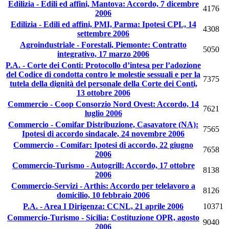
Edilizia - Edili ed affini, Mantova: Accordo, 7 dicembre
4176
2006
Edilizia - Edili ed affini, PMI, Parma: Ipotesi CPL, 14
4308
settembre 2006
Agroindustriale - Forestali, Piemonte: Contratto
5050
integrativo, 17 marzo 2006
P.A. - Corte dei Conti: Protocollo d’intesa per l’adozione
del Codice di condotta contro le molestie sessuali e per la
7375
tutela della dignità del personale della Corte dei Conti,
13 ottobre 2006
Commercio - Coop Consorzio Nord Ovest: Accordo, 14
7621
luglio 2006
Commercio - Comifar Distribuzione, Casavatore (NA):
7565
Ipotesi di accordo sindacale, 24 novembre 2006
Commercio - Comifar: Ipotesi di accordo, 22 giugno
7658
2006
Commercio-Turismo - Autogrill: Accordo, 17 ottobre
8138
2006
Commercio-Servizi - Arthis: Accordo per telelavoro a
8126
domicilio, 10 febbraio 2006
P.A. - Area I Dirigenza: CCNL, 21 aprile 2006
10371
Commercio-Turismo - Sicilia: Costituzione OPR, agosto
9040
2006