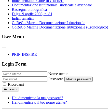
Indice tematico Corte di Giustizia
Documentazione istituzionale, sindacale e aziendale
Rassegna bibliografica
D.lgs. 9 aprile 2008, n. 81
Indici tematici
CoReCo Marche Documentazione Istituzionale
CoReCo Marche Documentazione Istituzionale (Cronologico)
User Menu
PRIN INSPIRE
Login Form
Nome utente
Password
Mostra password
Ricordami
Accesso
Hai dimenticato la tua password?
Hai dimenticato il tuo nome utente?