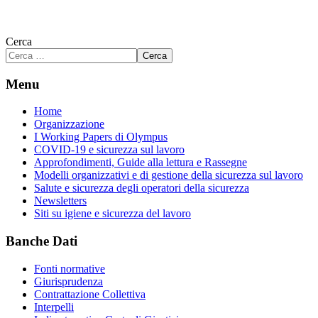
Cerca
Cerca
Menu
Home
Organizzazione
I Working Papers di Olympus
COVID-19 e sicurezza sul lavoro
Approfondimenti, Guide alla lettura e Rassegne
Modelli organizzativi e di gestione della sicurezza sul lavoro
Salute e sicurezza degli operatori della sicurezza
Newsletters
Siti su igiene e sicurezza del lavoro
Banche Dati
Fonti normative
Giurisprudenza
Contrattazione Collettiva
Interpelli