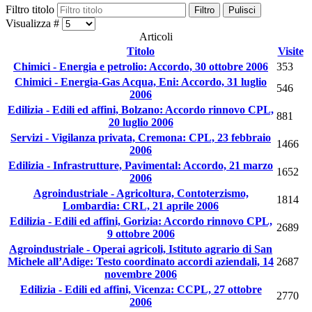
Filtro titolo
Filtro
Pulisci
Visualizza #
Articoli
Titolo
Visite
Chimici - Energia e petrolio: Accordo, 30 ottobre 2006
353
Chimici - Energia-Gas Acqua, Eni: Accordo, 31 luglio
546
2006
Edilizia - Edili ed affini, Bolzano: Accordo rinnovo CPL,
881
20 luglio 2006
Servizi - Vigilanza privata, Cremona: CPL, 23 febbraio
1466
2006
Edilizia - Infrastrutture, Pavimental: Accordo, 21 marzo
1652
2006
Agroindustriale - Agricoltura, Contoterzismo,
1814
Lombardia: CRL, 21 aprile 2006
Edilizia - Edili ed affini, Gorizia: Accordo rinnovo CPL,
2689
9 ottobre 2006
Agroindustriale - Operai agricoli, Istituto agrario di San
Michele all’Adige: Testo coordinato accordi aziendali, 14
2687
novembre 2006
Edilizia - Edili ed affini, Vicenza: CCPL, 27 ottobre
2770
2006