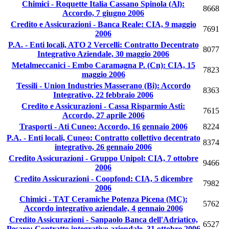
Chimici - Roquette Italia Cassano Spinola (Al):
8668
Accordo, 7 giugno 2006
Credito e Assicurazioni - Banca Reale: CIA, 9 maggio
7691
2006
P.A. - Enti locali, ATO 2 Vercelli: Contratto Decentrato
8077
Integrativo Aziendale, 30 maggio 2006
Metalmeccanici - Embo Caramagna P. (Cn): CIA, 15
7823
maggio 2006
Tessili - Union Industries Masserano (Bi): Accordo
8363
Integrativo, 22 febbraio 2006
Credito e Assicurazioni - Cassa Risparmio Asti:
7615
Accordo, 27 aprile 2006
Trasporti - Ati Cuneo: Accordo, 16 gennaio 2006
8224
P.A. - Enti locali, Cuneo: Contratto collettivo decentrato
8374
integrativo, 26 gennaio 2006
Credito Assicurazioni - Gruppo Unipol: CIA, 7 ottobre
9466
2006
Credito Assicurazioni - Coopfond: CIA, 5 dicembre
7982
2006
Chimici - TAT Ceramiche Potenza Picena (MC):
5762
Accordo integrativo aziendale, 4 gennaio 2006
Credito Assicurazioni - Sanpaolo Banca dell'Adriatico,
6527
Pesaro: Contratto integrativo aziendale, 31 ottobre 2006