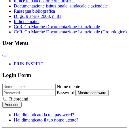
Indice tematico Corte di Giustizia
Documentazione istituzionale, sindacale e aziendale
Rassegna bibliografica
D.lgs. 9 aprile 2008, n. 81
Indici tematici
CoReCo Marche Documentazione Istituzionale
CoReCo Marche Documentazione Istituzionale (Cronologico)
User Menu
PRIN INSPIRE
Login Form
Nome utente
Password
Mostra password
Ricordami
Accesso
Hai dimenticato la tua password?
Hai dimenticato il tuo nome utente?