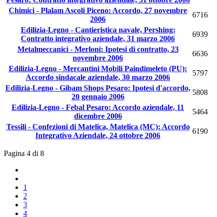
Chimici - Plalam Ascoli Piceno: Accordo, 27 novembre
6716
2006
Edilizia-Legno - Cantieristica navale, Pershing:
6939
Contratto integrativo aziendale, 31 marzo 2006
Metalmeccanici - Merloni: Ipotesi di contratto, 23
6636
novembre 2006
Edilizia-Legno - Mercantini Mobili Paindimeleto (PU):
5797
Accordo sindacale aziendale, 30 marzo 2006
Edilizia-Legno - Gibam Shops Pesaro: Ipotesi d'accordo,
5808
20 gennaio 2006
Edilizia-Legno - Febal Pesaro: Accordo aziendale, 11
5464
dicembre 2006
Tessili - Confezioni di Matelica, Matelica (MC): Accordo
6190
Integrativo Aziendale, 24 ottobre 2006
Pagina 4 di 8
1
2
3
4