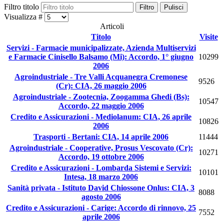
Filtro titolo
Filtro
Pulisci
Visualizza #
Articoli
Titolo
Visite
Servizi - Farmacie municipalizzate, Azienda Multiservizi
e Farmacie Cinisello Balsamo (Mi): Accordo, 1° giugno
10299
2006
Agroindustriale - Tre Valli Acquanegra Cremonese
9526
(Cr): CIA, 26 maggio 2006
Agroindustriale - Zootecnia, Zoogamma Ghedi (Bs):
10547
Accordo, 22 maggio 2006
Credito e Assicurazioni - Mediolanum: CIA, 26 aprile
10826
2006
Trasporti - Bertani: CIA, 14 aprile 2006
11444
Agroindustriale - Cooperative, Prosus Vescovato (Cr):
10271
Accordo, 19 ottobre 2006
Credito e Assicurazioni - Lombarda Sistemi e Servizi:
10101
Intesa, 18 marzo 2006
Sanità privata - Istituto David Chiossone Onlus: CIA, 3
8088
agosto 2006
Credito e Assicurazioni - Carige: Accordo di rinnovo, 25
7552
aprile 2006