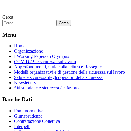
Cerca
Cerca
Menu
Home
Organizzazione
I Working Papers di Olympus
COVID-19 e sicurezza sul lavoro
Approfondimenti, Guide alla lettura e Rassegne
Modelli organizzativi e di gestione della sicurezza sul lavoro
Salute e sicurezza degli operatori della sicurezza
Newsletters
Siti su igiene e sicurezza del lavoro
Banche Dati
Fonti normative
Giurisprudenza
Contrattazione Collettiva
Interpelli