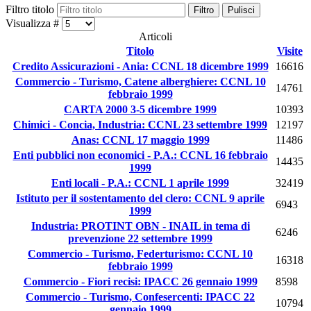
Filtro titolo
Filtro
Pulisci
Visualizza #
Articoli
Titolo
Visite
Credito Assicurazioni - Ania: CCNL 18 dicembre 1999
16616
Commercio - Turismo, Catene alberghiere: CCNL 10
14761
febbraio 1999
CARTA 2000 3-5 dicembre 1999
10393
Chimici - Concia, Industria: CCNL 23 settembre 1999
12197
Anas: CCNL 17 maggio 1999
11486
Enti pubblici non economici - P.A.: CCNL 16 febbraio
14435
1999
Enti locali - P.A.: CCNL 1 aprile 1999
32419
Istituto per il sostentamento del clero: CCNL 9 aprile
6943
1999
Industria: PROTINT OBN - INAIL in tema di
6246
prevenzione 22 settembre 1999
Commercio - Turismo, Federturismo: CCNL 10
16318
febbraio 1999
Commercio - Fiori recisi: IPACC 26 gennaio 1999
8598
Commercio - Turismo, Confesercenti: IPACC 22
10794
gennaio 1999