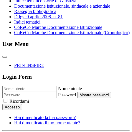
Indice tematico Corte di Giustizia
Documentazione istituzionale, sindacale e aziendale
Rassegna bibliografica
D.lgs. 9 aprile 2008, n. 81
Indici tematici
CoReCo Marche Documentazione Istituzionale
CoReCo Marche Documentazione Istituzionale (Cronologico)
User Menu
PRIN INSPIRE
Login Form
Nome utente
Password
Mostra password
Ricordami
Accesso
Hai dimenticato la tua password?
Hai dimenticato il tuo nome utente?