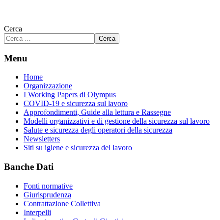
Cerca
Cerca
Menu
Home
Organizzazione
I Working Papers di Olympus
COVID-19 e sicurezza sul lavoro
Approfondimenti, Guide alla lettura e Rassegne
Modelli organizzativi e di gestione della sicurezza sul lavoro
Salute e sicurezza degli operatori della sicurezza
Newsletters
Siti su igiene e sicurezza del lavoro
Banche Dati
Fonti normative
Giurisprudenza
Contrattazione Collettiva
Interpelli