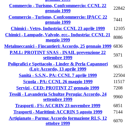
Commercio - Turismo, Confcommercio: CCNL 22
22842
gennaio 1999
Commercio - Turismo, Confcommercio: IPACC 22
7441
gennaio 1999
Chimici - Vetro, Industria: CCNL 23 aprile 1999
12105
Chimici - Lampade, Valvole, ecc., Industria: CCNL 21
8086
maggio 1999
Metalmeccanici - Fincantieri: Accordo, 25 gennaio 1999
6836
P.M.I.: PROTINT SNAS - INAIL prevenzione 22
5971
settembre 1999
Poligrafici e Spettacolo - Linder & Perla Capannori
9635
(Lu): Accordo, 13 aprile 1999
Sanità - S.S.N., PA: CCNL 7 aprile 1999
22504
Scuola - PA: CCNL 26 maggio 1999
11517
Servizi - CED: PROTINT 27 gennaio 1999
7208
Tessili - Lavanderia Schultze Perugia: Accordo, 24
9960
settembre 1999
Trasporti - FS: ACCRIN 23 novembre 1999
6851
Trasporti - Marittimi: ACCRIN 5 agosto 1999
7144
Artigianato - Parma: Accordo formazione RLS, 12
6070
ottobre 1999