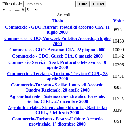
Filtro titolo
Filtro
Pulisci
Visualizza #
Articoli
Titolo
Visite
Commercio - GDO, Adivar: Ipotesi di accordo CIA, 11
9855
luglio 2000
Commercio - GDO, Vorwerk Folletto: Accordo, 5 luglio
10433
2000
Commercio - GDO, Artsana: CIA, 22 giugno 2000
10099
Commercio - GDO, Gucci: CIA, 8 maggio 2000
10142
Commercio-Servizi - Sisal: Protocollo telelavoro, 10
10206
aprile 2000
Commercio - Terziario, Turismo, Treviso: CCPL, 28
10731
aprile 2000
Commercio-Turismo - Sicilia: Ipotesi di Accordo
9692
Quadro Regionale, 20 aprile 2000
Agroindustriale - Sistemazione idraulico-forestale,
11213
Sicilia: CIRL, 27 dicembre 2000
Agroindustriale - Sistemazione idraulica, Basilicata:
8339
CIRL, 2 febbraio 2000
Commercio-Turismo - Pesaro-Urbino: Accordo
9751
provinciale, 1° dicembre 2000