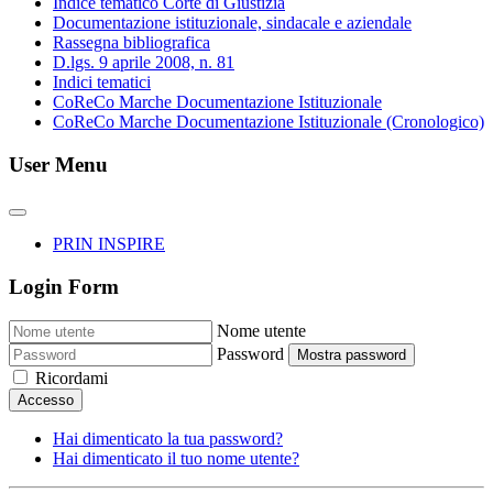
Indice tematico Corte di Giustizia
Documentazione istituzionale, sindacale e aziendale
Rassegna bibliografica
D.lgs. 9 aprile 2008, n. 81
Indici tematici
CoReCo Marche Documentazione Istituzionale
CoReCo Marche Documentazione Istituzionale (Cronologico)
User Menu
PRIN INSPIRE
Login Form
Nome utente
Password
Mostra password
Ricordami
Accesso
Hai dimenticato la tua password?
Hai dimenticato il tuo nome utente?