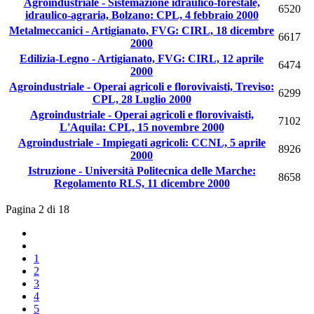
Agroindustriale - Sistemazione idraulico-forestale,
6520
idraulico-agraria, Bolzano: CPL, 4 febbraio 2000
Metalmeccanici - Artigianato, FVG: CIRL, 18 dicembre
6617
2000
Edilizia-Legno - Artigianato, FVG: CIRL, 12 aprile
6474
2000
Agroindustriale - Operai agricoli e florovivaisti, Treviso:
6299
CPL, 28 Luglio 2000
Agroindustriale - Operai agricoli e florovivaisti,
7102
L'Aquila: CPL, 15 novembre 2000
Agroindustriale - Impiegati agricoli: CCNL, 5 aprile
8926
2000
Istruzione - Università Politecnica delle Marche:
8658
Regolamento RLS, 11 dicembre 2000
Pagina 2 di 18
1
2
3
4
5