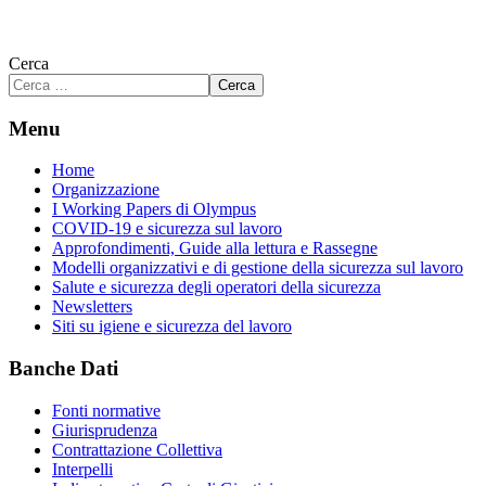
Cerca
Cerca
Menu
Home
Organizzazione
I Working Papers di Olympus
COVID-19 e sicurezza sul lavoro
Approfondimenti, Guide alla lettura e Rassegne
Modelli organizzativi e di gestione della sicurezza sul lavoro
Salute e sicurezza degli operatori della sicurezza
Newsletters
Siti su igiene e sicurezza del lavoro
Banche Dati
Fonti normative
Giurisprudenza
Contrattazione Collettiva
Interpelli