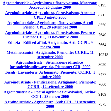
Agroindustriale - Agricoltura e florovivaismo, Macerata:
8195
Accordo, 26 giugno 2000
Agroindustriale - Agricoltura, florovivaismo, Ancona:
8711
CPL, 3 agosto 2000
Agroindustriale - Agricoltura, florovivaismo, Ascoli
8550
Piceno: CPL, 28 settembre 2000
Agroindustriale - Agricoltura, florovivaismo, Pesaro e
7640
Urbino: CPL, 13 novembre 2000
Edilizia - Edili ed affini, Artigianato, Asti: CCPL, 9
7664
marzo 2000
Metalmeccanici - Artigianato, Piemonte: CCRIL, 11
10218
settembre 2000
Agroindustriale - Sistemazione idraulico-
8020
forestale/idraulico-agraria, Piemonte: CIR, 2000
Tessili - Lavanderie, Artigianato, Piemonte: CCIRL, 3
7477
ottobre 2000
Agroindustriale - Panificazione, Artigianato, Piemonte:
7660
CCRIL, 12 settembre 2000
Agroindustriale - Operai agricoli e florovivaisti, Torino:
9109
CCPL, 28 marzo 2000
Agroindustriale - Agricoltura, Asti: CPL, 21 settembre
7575
2000