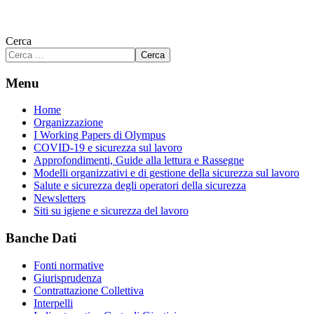
Cerca
Cerca
Menu
Home
Organizzazione
I Working Papers di Olympus
COVID-19 e sicurezza sul lavoro
Approfondimenti, Guide alla lettura e Rassegne
Modelli organizzativi e di gestione della sicurezza sul lavoro
Salute e sicurezza degli operatori della sicurezza
Newsletters
Siti su igiene e sicurezza del lavoro
Banche Dati
Fonti normative
Giurisprudenza
Contrattazione Collettiva
Interpelli