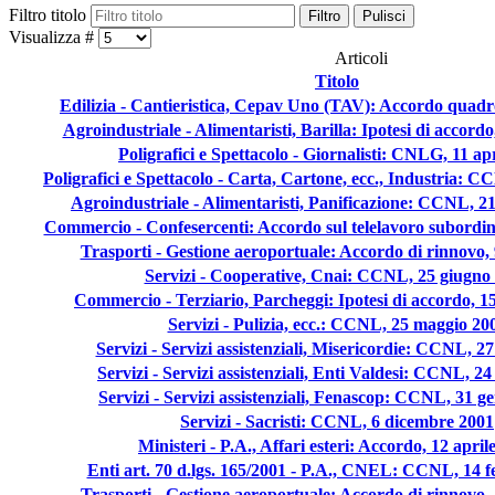
Filtro titolo
Filtro
Pulisci
Visualizza #
Articoli
Titolo
Edilizia - Cantieristica, Cepav Uno (TAV): Accordo quadro
Agroindustriale - Alimentaristi, Barilla: Ipotesi di accord
Poligrafici e Spettacolo - Giornalisti: CNLG, 11 ap
Poligrafici e Spettacolo - Carta, Cartone, ecc., Industria: C
Agroindustriale - Alimentaristi, Panificazione: CCNL, 2
Commercio - Confesercenti: Accordo sul telelavoro subordina
Trasporti - Gestione aeroportuale: Accordo di rinnovo,
Servizi - Cooperative, Cnai: CCNL, 25 giugno
Commercio - Terziario, Parcheggi: Ipotesi di accordo, 1
Servizi - Pulizia, ecc.: CCNL, 25 maggio 20
Servizi - Servizi assistenziali, Misericordie: CCNL, 27
Servizi - Servizi assistenziali, Enti Valdesi: CCNL, 24
Servizi - Servizi assistenziali, Fenascop: CCNL, 31 g
Servizi - Sacristi: CCNL, 6 dicembre 2001
Ministeri - P.A., Affari esteri: Accordo, 12 april
Enti art. 70 d.lgs. 165/2001 - P.A., CNEL: CCNL, 14 f
Trasporti - Gestione aeroportuale: Accordo di rinnovo, 