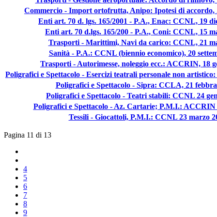
Commercio - Import ortofrutta, Anipo: Ipotesi di accordo,
Enti art. 70 d. lgs. 165/2001 - P.A., Enac: CCNL, 19 
Enti art. 70 d.lgs. 165/200 - P.A., Coni: CCNL, 15 
Trasporti - Marittimi, Navi da carico: CCNL, 21 m
Sanità - P.A.: CCNL (biennio economico), 20 sette
Trasporti - Autorimesse, noleggio ecc.: ACCRIN, 18 
Poligrafici e Spettacolo - Esercizi teatrali personale non artisti
Poligrafici e Spettacolo - Sipra: CCLA, 21 febbra
Poligrafici e Spettacolo - Teatri stabili: CCNL 24 g
Poligrafici e Spettacolo - Az. Cartarie; P.M.I.: ACCRIN 
Tessili - Giocattoli, P.M.I.: CCNL 23 marzo 
Pagina 11 di 13
4
5
6
7
8
9