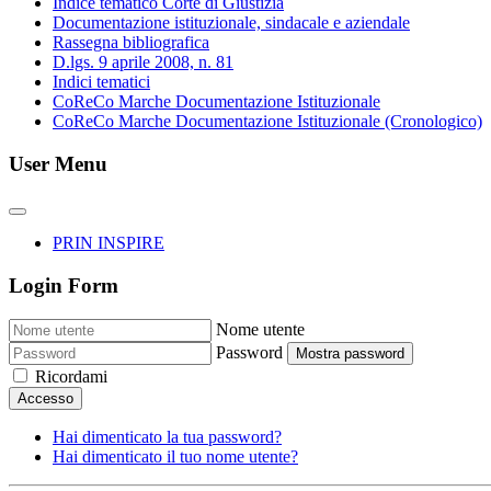
Indice tematico Corte di Giustizia
Documentazione istituzionale, sindacale e aziendale
Rassegna bibliografica
D.lgs. 9 aprile 2008, n. 81
Indici tematici
CoReCo Marche Documentazione Istituzionale
CoReCo Marche Documentazione Istituzionale (Cronologico)
User Menu
PRIN INSPIRE
Login Form
Nome utente
Password
Mostra password
Ricordami
Accesso
Hai dimenticato la tua password?
Hai dimenticato il tuo nome utente?