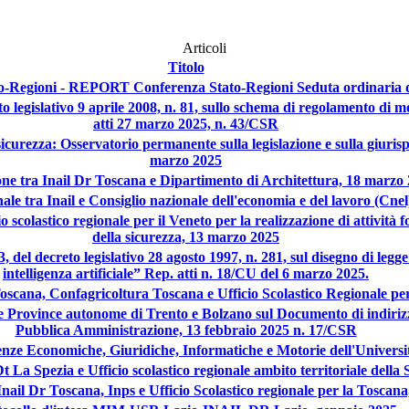
Articoli
Titolo
Regioni - REPORT Conferenza Stato-Regioni Seduta ordinaria de
 legislativo 9 aprile 2008, n. 81, sullo schema di regolamento di mo
atti 27 marzo 2025, n. 43/CSR
 sicurezza: Osservatorio permanente sulla legislazione e sulla giur
marzo 2025
e tra Inail Dr Toscana e Dipartimento di Architettura, 18 marzo
nale tra Inail e Consiglio nazionale dell'economia e del lavoro (Cne
scolastico regionale per il Veneto per la realizzazione di attività fo
della sicurezza, 13 marzo 2025
, del decreto legislativo 28 agosto 1997, n. 281, sul disegno di leg
intelligenza artificiale” Rep. atti n. 18/CU del 6 marzo 2025.
Toscana, Confagricoltura Toscana e Ufficio Scolastico Regionale pe
 le Province autonome di Trento e Bolzano sul Documento di indirizz
Pubblica Amministrazione, 13 febbraio 2025 n. 17/CSR
ze Economiche, Giuridiche, Informatiche e Motorie dell'Universit
Dt La Spezia e Ufficio scolastico regionale ambito territoriale della
 Inail Dr Toscana, Inps e Ufficio Scolastico regionale per la Toscan