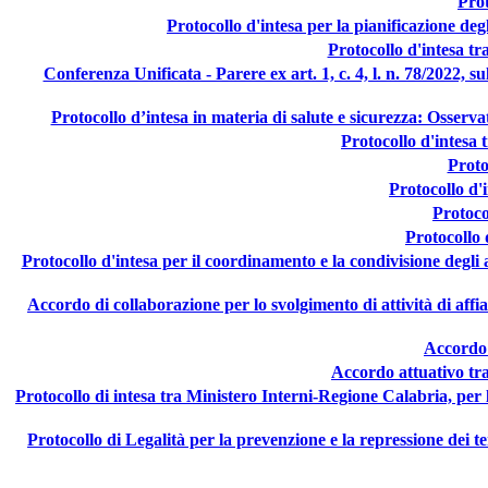
Pro
Protocollo d'intesa per la pianificazione de
Protocollo d'intesa tr
Conferenza Unificata - Parere ex art. 1, c. 4, l. n. 78/2022, su
Protocollo d’intesa in materia di salute e sicurezza: Osserv
Protocollo d'intesa 
Proto
Protocollo d'
Protoco
Protocollo 
Protocollo d'intesa per il coordinamento e la condivisione degli a
Accordo di collaborazione per lo svolgimento di attività di affi
Accordo 
Accordo attuativo tra
Protocollo di intesa tra Ministero Interni-Regione Calabria, per la 
Protocollo di Legalità per la prevenzione e la repressione dei ten