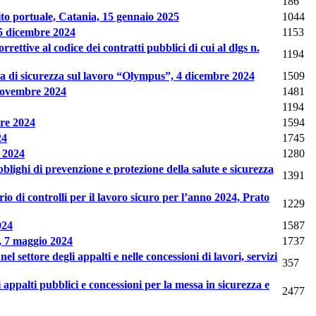
186
bito portuale, Catania, 15 gennaio 2025
1044
, 5 dicembre 2024
1153
rrettive al codice dei contratti pubblici di cui al dlgs n.
1194
ria di sicurezza sul lavoro “Olympus”, 4 dicembre 2024
1509
7 novembre 2024
1481
1194
bre 2024
1594
24
1745
e 2024
1280
obblighi di prevenzione e protezione della salute e sicurezza
1391
io di controlli per il lavoro sicuro per l’anno 2024, Prato
1229
024
1587
a, 7 maggio 2024
1737
l settore degli appalti e nelle concessioni di lavori, servizi
357
i appalti pubblici e concessioni per la messa in sicurezza e
2477