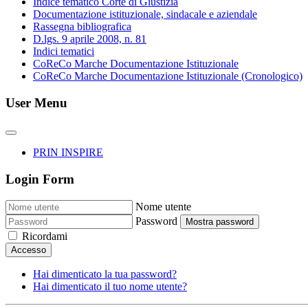
Indice tematico Corte di Giustizia
Documentazione istituzionale, sindacale e aziendale
Rassegna bibliografica
D.lgs. 9 aprile 2008, n. 81
Indici tematici
CoReCo Marche Documentazione Istituzionale
CoReCo Marche Documentazione Istituzionale (Cronologico)
User Menu
PRIN INSPIRE
Login Form
Nome utente
Password
Mostra password
Ricordami
Accesso
Hai dimenticato la tua password?
Hai dimenticato il tuo nome utente?