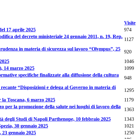
Visite
l 17 aprile 2025
974
difica del decreto ministeriale 24 gennaio 2011, n. 19, Rep.
1127
isprudenza in materia di sicurezza sul lavoro “Olympus”, 25
920
 2025
1046
l), 14 marzo 2025
1099
rmative specifiche finalizzate alla diffusione della cultura
948
ge recante “Disposizioni e delega al Governo in materia di
1295
r la Toscana, 6 marzo 2025
1179
o per la promozione della salute nei luoghi di lavoro della
1363
à degli Studi di Napoli Parthenope, 10 febbraio 2025
1343
 Spezia, 30 gennaio 2025
1021
a, 23 gennaio 2025
1250