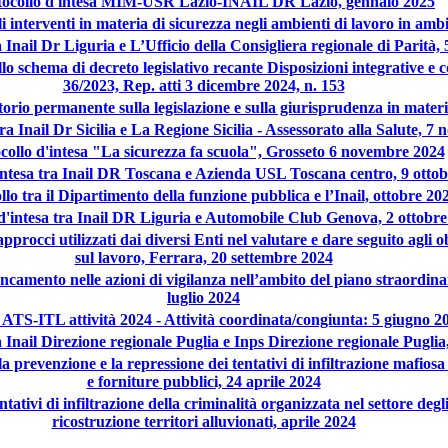
tocollo d'intesa MIM-USR Lazio-INAIL DR Lazio, gennaio 2025
gli interventi in materia di sicurezza negli ambienti di lavoro in am
a Inail Dr Liguria e L’Ufficio della Consigliera regionale di Parità
llo schema di decreto legislativo recante Disposizioni integrative e co
36/2023, Rep. atti 3 dicembre 2024, n. 153
atorio permanente sulla legislazione e sulla giurisprudenza in mate
tra Inail Dr Sicilia e La Regione Sicilia - Assessorato alla Salute, 
collo d'intesa "La sicurezza fa scuola", Grosseto 6 novembre 2024
intesa tra Inail DR Toscana e Azienda USL Toscana centro, 9 otto
llo tra il Dipartimento della funzione pubblica e l’Inail, ottobre 20
d'intesa tra Inail DR Liguria e Automobile Club Genova, 2 ottobr
pprocci utilizzati dai diversi Enti nel valutare e dare seguito agli 
sul lavoro, Ferrara, 20 settembre 2024
ancamento nelle azioni di vigilanza nell’ambito del piano straordinar
luglio 2024
ATS-ITL attività 2024 - Attività coordinata/congiunta: 5 giugno 2
 Inail Direzione regionale Puglia e Inps Direzione regionale Pugli
prevenzione e la repressione dei tentativi di infiltrazione mafiosa ne
e forniture pubblici, 24 aprile 2024
tativi di infiltrazione della criminalità organizzata nel settore degl
ricostruzione territori alluvionati, aprile 2024