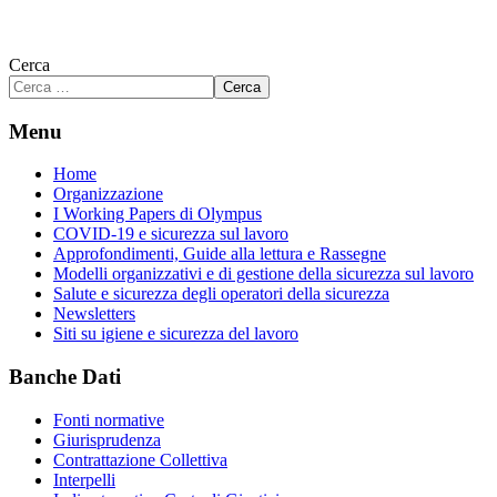
Cerca
Cerca
Menu
Home
Organizzazione
I Working Papers di Olympus
COVID-19 e sicurezza sul lavoro
Approfondimenti, Guide alla lettura e Rassegne
Modelli organizzativi e di gestione della sicurezza sul lavoro
Salute e sicurezza degli operatori della sicurezza
Newsletters
Siti su igiene e sicurezza del lavoro
Banche Dati
Fonti normative
Giurisprudenza
Contrattazione Collettiva
Interpelli