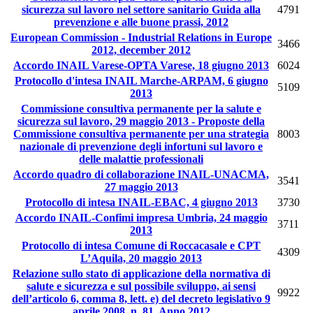
sicurezza sul lavoro nel settore sanitario Guida alla
4791
prevenzione e alle buone prassi, 2012
European Commission - Industrial Relations in Europe
3466
2012, december 2012
Accordo INAIL Varese-OPTA Varese, 18 giugno 2013
6024
Protocollo d'intesa INAIL Marche-ARPAM, 6 giugno
5109
2013
Commissione consultiva permanente per la salute e
sicurezza sul lavoro, 29 maggio 2013 - Proposte della
Commissione consultiva permanente per una strategia
8003
nazionale di prevenzione degli infortuni sul lavoro e
delle malattie professionali
Accordo quadro di collaborazione INAIL-UNACMA,
3541
27 maggio 2013
Protocollo di intesa INAIL-EBAC, 4 giugno 2013
3730
Accordo INAIL-Confimi impresa Umbria, 24 maggio
3711
2013
Protocollo di intesa Comune di Roccacasale e CPT
4309
L’Aquila, 20 maggio 2013
Relazione sullo stato di applicazione della normativa di
salute e sicurezza e sul possibile sviluppo, ai sensi
9922
dell’articolo 6, comma 8, lett. e) del decreto legislativo 9
aprile 2008, n. 81. Anno 2012