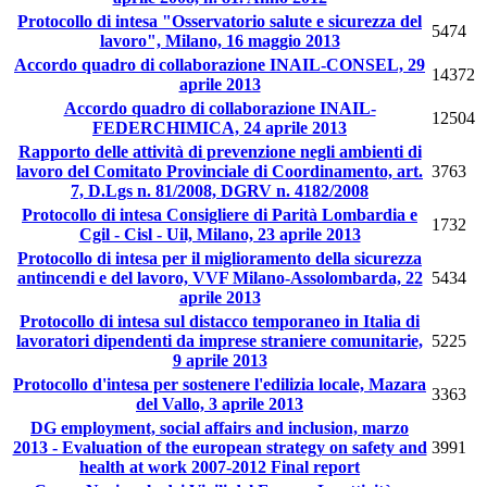
Protocollo di intesa "Osservatorio salute e sicurezza del
5474
lavoro", Milano, 16 maggio 2013
Accordo quadro di collaborazione INAIL-CONSEL, 29
14372
aprile 2013
Accordo quadro di collaborazione INAIL-
12504
FEDERCHIMICA, 24 aprile 2013
Rapporto delle attività di prevenzione negli ambienti di
lavoro del Comitato Provinciale di Coordinamento, art.
3763
7, D.Lgs n. 81/2008, DGRV n. 4182/2008
Protocollo di intesa Consigliere di Parità Lombardia e
1732
Cgil - Cisl - Uil, Milano, 23 aprile 2013
Protocollo di intesa per il miglioramento della sicurezza
antincendi e del lavoro, VVF Milano-Assolombarda, 22
5434
aprile 2013
Protocollo di intesa sul distacco temporaneo in Italia di
lavoratori dipendenti da imprese straniere comunitarie,
5225
9 aprile 2013
Protocollo d'intesa per sostenere l'edilizia locale, Mazara
3363
del Vallo, 3 aprile 2013
DG employment, social affairs and inclusion, marzo
2013 - Evaluation of the european strategy on safety and
3991
health at work 2007-2012 Final report