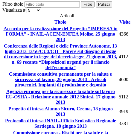
Filtro titolo
Filtro
Pulisci
Visualizza #
Articoli
Titolo
Visite
Accordo per la realizzazione del Progetto “IMPRESA in
FORMA” - INAIL-ACEM-ENFEA Molise, 25 giugno
4366
2013
Conferenza delle Regioni e delle Province Autonome, 13
luglio 2013 13/56/CU3/C11 - Parere sul disegno di legge
di conversione in legge del decreto-legge 21 giugno 2013,
4112
n. 69 recante “Disposizioni urgenti per il rilancio
dell’economia”
Commissione consultiva permanente per la salute e
sicurezza sul lavoro, 20 giugno 2013 - Articoli
4600
pirotecnici. Impianti di produzione e deposito
Agenzia europea per la sicurezza e la salute sul lavoro
EU-OSHA - Relazione annuale 2012 Sintesi, 17 giugno
5112
2013
Progetto di intesa Alunno Sicuro, Crema, 18 giugno
3919
2013
Protocollo di intesa INAIL-Ufficio Scolastico Regionale
3381
Sardegna, 18 giugno 2013
Commissione europea - Rischi per la salute e la