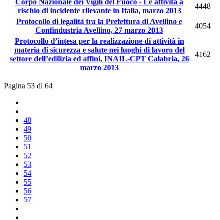
Corpo Nazionale dei Vigili del Fuoco - Le attività a
4448
rischio di incidente rilevante in Italia, marzo 2013
Protocollo di legalità tra la Prefettura di Avellino e
4054
Confindustria Avellino, 27 marzo 2013
Protocollo d’intesa per la realizzazione di attività in
materia di sicurezza e salute nei luoghi di lavoro del
4162
settore dell’edilizia ed affini, INAIL-CPT Calabria, 26
marzo 2013
Pagina 53 di 64
48
49
50
51
52
53
54
55
56
57