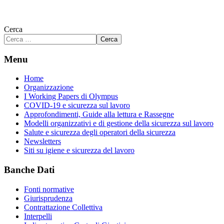
Cerca
Cerca
Menu
Home
Organizzazione
I Working Papers di Olympus
COVID-19 e sicurezza sul lavoro
Approfondimenti, Guide alla lettura e Rassegne
Modelli organizzativi e di gestione della sicurezza sul lavoro
Salute e sicurezza degli operatori della sicurezza
Newsletters
Siti su igiene e sicurezza del lavoro
Banche Dati
Fonti normative
Giurisprudenza
Contrattazione Collettiva
Interpelli