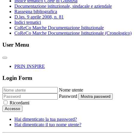
Indice tematico Corte di Giustizia
Documentazione istituzionale, sindacale e aziendale
Rassegna bibliografica
D.lgs. 9 aprile 2008, n. 81
Indici tematici
CoReCo Marche Documentazione Istituzionale
CoReCo Marche Documentazione Istituzionale (Cronologico)
User Menu
PRIN INSPIRE
Login Form
Nome utente
Password
Mostra password
Ricordami
Accesso
Hai dimenticato la tua password?
Hai dimenticato il tuo nome utente?