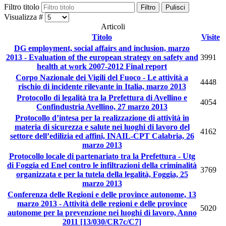
Filtro titolo
Filtro
Pulisci
Visualizza #
Articoli
Titolo
Visite
DG employment, social affairs and inclusion, marzo
2013 - Evaluation of the european strategy on safety and
3991
health at work 2007-2012 Final report
Corpo Nazionale dei Vigili del Fuoco - Le attività a
4448
rischio di incidente rilevante in Italia, marzo 2013
Protocollo di legalità tra la Prefettura di Avellino e
4054
Confindustria Avellino, 27 marzo 2013
Protocollo d’intesa per la realizzazione di attività in
materia di sicurezza e salute nei luoghi di lavoro del
4162
settore dell’edilizia ed affini, INAIL-CPT Calabria, 26
marzo 2013
Protocollo locale di partenariato tra la Prefettura - Utg
di Foggia ed Enel contro le infiltrazioni della criminalità
3769
organizzata e per la tutela della legalità, Foggia, 25
marzo 2013
Conferenza delle Regioni e delle province autonome, 13
marzo 2013 - Attività delle regioni e delle province
5020
autonome per la prevenzione nei luoghi di lavoro, Anno
2011 [13/030/CR7c/C7]