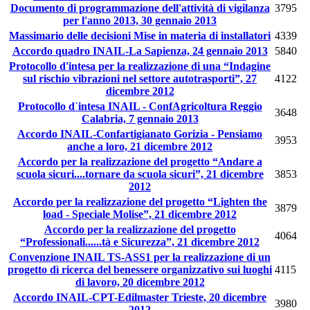
Documento di programmazione dell'attività di vigilanza
3795
per l'anno 2013, 30 gennaio 2013
Massimario delle decisioni Mise in materia di installatori
4339
Accordo quadro INAIL-La Sapienza, 24 gennaio 2013
5840
Protocollo d'intesa per la realizzazione di una “Indagine
sul rischio vibrazioni nel settore autotrasporti”, 27
4122
dicembre 2012
Protocollo d`intesa INAIL - ConfAgricoltura Reggio
3648
Calabria, 7 gennaio 2013
Accordo INAIL-Confartigianato Gorizia - Pensiamo
3953
anche a loro, 21 dicembre 2012
Accordo per la realizzazione del progetto “Andare a
scuola sicuri....tornare da scuola sicuri”, 21 dicembre
3853
2012
Accordo per la realizzazione del progetto “Lighten the
3879
load - Speciale Molise”, 21 dicembre 2012
Accordo per la realizzazione del progetto
4064
“Professionali......tà e Sicurezza”, 21 dicembre 2012
Convenzione INAIL TS-ASS1 per la realizzazione di un
progetto dì ricerca del benessere organizzativo sui luoghi
4115
di lavoro, 20 dicembre 2012
Accordo INAIL-CPT-Edilmaster Trieste, 20 dicembre
3980
2012