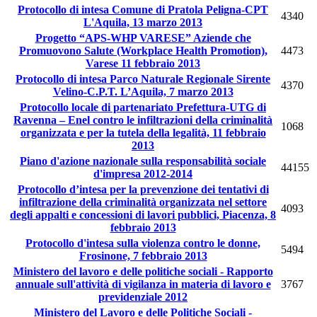
Protocollo di intesa Comune di Pratola Peligna-CPT
4340
L'Aquila, 13 marzo 2013
Progetto “APS-WHP VARESE” Aziende che
Promuovono Salute (Workplace Health Promotion),
4473
Varese 11 febbraio 2013
Protocollo di intesa Parco Naturale Regionale Sirente
4370
Velino-C.P.T. L’Aquila, 7 marzo 2013
Protocollo locale di partenariato Prefettura-UTG di
Ravenna – Enel contro le infiltrazioni della criminalità
1068
organizzata e per la tutela della legalità, 11 febbraio
2013
Piano d'azione nazionale sulla responsabilità sociale
44155
d'impresa 2012-2014
Protocollo d’intesa per la prevenzione dei tentativi di
infiltrazione della criminalità organizzata nel settore
4093
degli appalti e concessioni di lavori pubblici, Piacenza, 8
febbraio 2013
Protocollo d'intesa sulla violenza contro le donne,
5494
Frosinone, 7 febbraio 2013
Ministero del lavoro e delle politiche sociali - Rapporto
annuale sull'attività di vigilanza in materia di lavoro e
3767
previdenziale 2012
Ministero del Lavoro e delle Politiche Sociali -