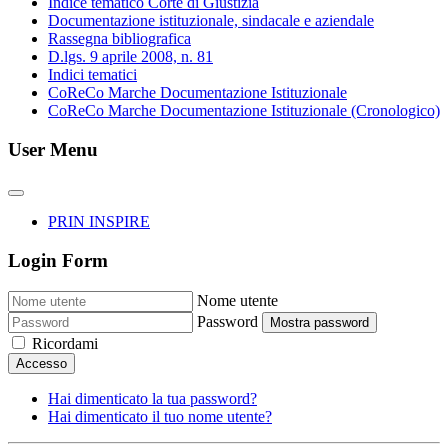
Indice tematico Corte di Giustizia
Documentazione istituzionale, sindacale e aziendale
Rassegna bibliografica
D.lgs. 9 aprile 2008, n. 81
Indici tematici
CoReCo Marche Documentazione Istituzionale
CoReCo Marche Documentazione Istituzionale (Cronologico)
User Menu
PRIN INSPIRE
Login Form
Nome utente
Password
Mostra password
Ricordami
Accesso
Hai dimenticato la tua password?
Hai dimenticato il tuo nome utente?