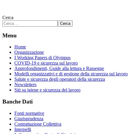
Cerca
Cerca
Menu
Home
Organizzazione
I Working Papers di Olympus
COVID-19 e sicurezza sul lavoro
Approfondimenti, Guide alla lettura e Rassegne
Modelli organizzativi e di gestione della sicurezza sul lavoro
Salute e sicurezza degli operatori della sicurezza
Newsletters
Siti su igiene e sicurezza del lavoro
Banche Dati
Fonti normative
Giurisprudenza
Contrattazione Collettiva
Interpelli