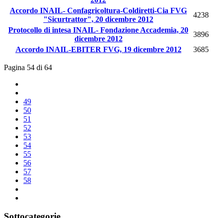
Accordo INAIL- Confagricoltura-Coldiretti-Cia FVG
4238
"Sicurtrattor", 20 dicembre 2012
Protocollo di intesa INAIL- Fondazione Accademia, 20
3896
dicembre 2012
Accordo INAIL-EBITER FVG, 19 dicembre 2012
3685
Pagina 54 di 64
49
50
51
52
53
54
55
56
57
58
Sottocategorie