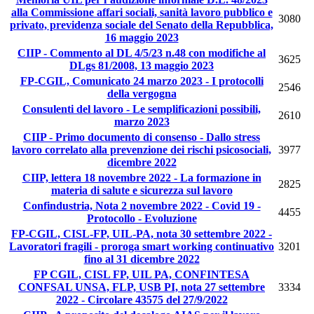
alla Commissione affari sociali, sanità lavoro pubblico e
3080
privato, previdenza sociale del Senato della Repubblica,
16 maggio 2023
CIIP - Commento al DL 4/5/23 n.48 con modifiche al
3625
DLgs 81/2008, 13 maggio 2023
FP-CGIL, Comunicato 24 marzo 2023 - I protocolli
2546
della vergogna
Consulenti del lavoro - Le semplificazioni possibili,
2610
marzo 2023
CIIP - Primo documento di consenso - Dallo stress
lavoro correlato alla prevenzione dei rischi psicosociali,
3977
dicembre 2022
CIIP, lettera 18 novembre 2022 - La formazione in
2825
materia di salute e sicurezza sul lavoro
Confindustria, Nota 2 novembre 2022 - Covid 19 -
4455
Protocollo - Evoluzione
FP-CGIL, CISL-FP, UIL-PA, nota 30 settembre 2022 -
Lavoratori fragili - proroga smart working continuativo
3201
fino al 31 dicembre 2022
FP CGIL, CISL FP, UIL PA, CONFINTESA
CONFSAL UNSA, FLP, USB PI, nota 27 settembre
3334
2022 - Circolare 43575 del 27/9/2022