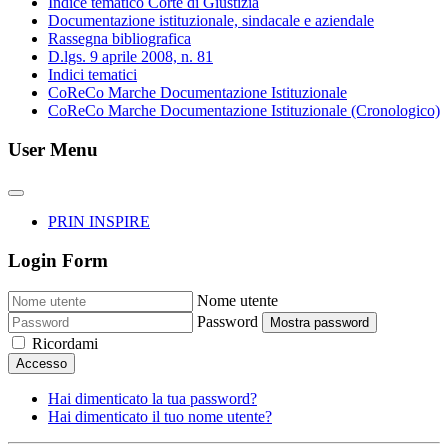
Indice tematico Corte di Giustizia
Documentazione istituzionale, sindacale e aziendale
Rassegna bibliografica
D.lgs. 9 aprile 2008, n. 81
Indici tematici
CoReCo Marche Documentazione Istituzionale
CoReCo Marche Documentazione Istituzionale (Cronologico)
User Menu
PRIN INSPIRE
Login Form
Nome utente
Password
Mostra password
Ricordami
Accesso
Hai dimenticato la tua password?
Hai dimenticato il tuo nome utente?