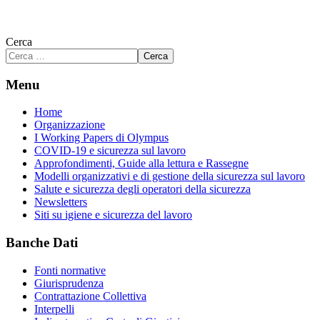
Cerca
Cerca
Menu
Home
Organizzazione
I Working Papers di Olympus
COVID-19 e sicurezza sul lavoro
Approfondimenti, Guide alla lettura e Rassegne
Modelli organizzativi e di gestione della sicurezza sul lavoro
Salute e sicurezza degli operatori della sicurezza
Newsletters
Siti su igiene e sicurezza del lavoro
Banche Dati
Fonti normative
Giurisprudenza
Contrattazione Collettiva
Interpelli