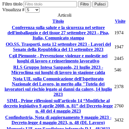
Filtro titolo
Filtro
Pulisci
Visualizza #
Articoli
Titolo
Visite
Conferenza sulla salute e la sicurezza nel settore
dell'imballaggio e del tissue 27 settembre 2023 - Pisa,
1974
Italia, Comunicato stampa
OO.SS. Trasporti, nota 12 settembre 2023 - Lavori del
1947
Senato della Repubblica del 13 settembre 2023
Cgil Piemonte - Prevenzione violenze e molestie nei
2445
luoghi di lavoro e reinserimento lavorativo
RLS Gruppo Intesa Sanpaolo, 21 luglio 2023 -
546
Microclima sui luoghi di lavoro in stagione calda
Nota UIL sulla Comunicazione dell'Ispettorato
Nazionale del Lavoro, in merito alla "Tutela dei
2378
lavoratori sul rischio legato ai danni da calore, 14 luglio
2023
SIML, Prime riflessioni sull’articolo 14 “Modifiche al
decreto legislativo 9 aprile 2008, n. 81” del Decreto-legge
2760
n. 48 del 4 maggio 2023
Confindustria, Nota di aggiornamento 9 maggio 2023 -
3432
Decreto-legge 4 maggio 2023, n. 48 (DL Lavoro)
Memoria UIL per l’audizione informale D.L. 48/2023