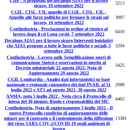
CIIP - A proposito del decalogo AIAS per il lavoro
3213
sicuro, 19 settembre 2022
CGIL, CISL, UIL appello di CGIL, CISL, UIL -
Appello alle forze politiche per fermare le stragi sul
3097
lavoro, 16 settembre 2022
Confindustria - Precisazioni in ordine al rientro al
6410
lavoro dopo il cd Long covid, 7 settembre 2022
Decalogo AIAS per il lavoro sicuro Interventi legislativi
che AIAS propone a tutte le forze politiche e sociali, 5
3294
settembre 2022
Confindustria - Lavoro agile Semplificazione oneri di
comunicazione Sintesi e osservazioni in merito al
3425
Decreto ministeriale 22 agosto 2022, Nota di
Aggiornamento 29 agosto 2022
CGIL Lombardia - Analisi dati infortunistici su base
nazionale e regionale consuntivo dei dati INAIL al 31
2988
luglio 2022 e ATS ad agosto 2022, 30 agosto 2022
ANMA, nota 5 luglio 2022 - Nota circa il Protocollo di
4402
intesa del 30 giugno: Ruolo e responsabilità del MC
Confindustria, Nota di aggiornamento 5 luglio 2022 - Il
nuovo Protocollo condiviso di aggiornamento delle
misure per il contrasto e il contenimento della diffusione
13381
del virus SARS-COV-2/COVID-19 negli ambienti di
lavoro