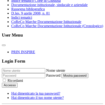
Indice tematico Corte di Giustizia
Documentazione istituzionale, sindacale e aziendale
Rassegna bibliografica
D.lgs. 9 aprile 2008, n. 81
Indici tematici
CoReCo Marche Documentazione Istituzionale
CoReCo Marche Documentazione Istituzionale (Cronologico)
User Menu
PRIN INSPIRE
Login Form
Nome utente
Password
Mostra password
Ricordami
Accesso
Hai dimenticato la tua password?
Hai dimenticato il tuo nome utente?