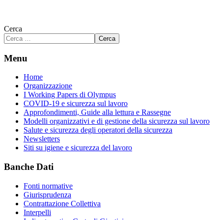
Cerca
Cerca
Menu
Home
Organizzazione
I Working Papers di Olympus
COVID-19 e sicurezza sul lavoro
Approfondimenti, Guide alla lettura e Rassegne
Modelli organizzativi e di gestione della sicurezza sul lavoro
Salute e sicurezza degli operatori della sicurezza
Newsletters
Siti su igiene e sicurezza del lavoro
Banche Dati
Fonti normative
Giurisprudenza
Contrattazione Collettiva
Interpelli