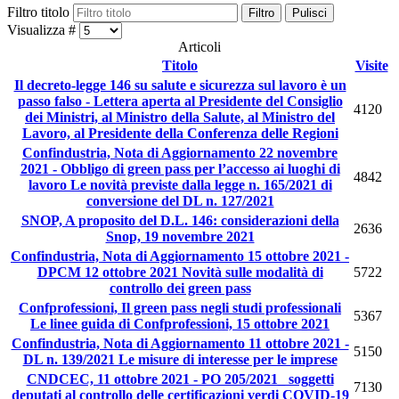
Filtro titolo
Filtro
Pulisci
Visualizza #
Articoli
Titolo
Visite
Il decreto-legge 146 su salute e sicurezza sul lavoro è un
passo falso - Lettera aperta al Presidente del Consiglio
4120
dei Ministri, al Ministro della Salute, al Ministro del
Lavoro, al Presidente della Conferenza delle Regioni
Confindustria, Nota di Aggiornamento 22 novembre
2021 - Obbligo di green pass per l’accesso ai luoghi di
4842
lavoro Le novità previste dalla legge n. 165/2021 di
conversione del DL n. 127/2021
SNOP, A proposito del D.L. 146: considerazioni della
2636
Snop, 19 novembre 2021
Confindustria, Nota di Aggiornamento 15 ottobre 2021 -
DPCM 12 ottobre 2021 Novità sulle modalità di
5722
controllo dei green pass
Confprofessioni, Il green pass negli studi professionali
5367
Le linee guida di Confprofessioni, 15 ottobre 2021
Confindustria, Nota di Aggiornamento 11 ottobre 2021 -
5150
DL n. 139/2021 Le misure di interesse per le imprese
CNDCEC, 11 ottobre 2021 - PO 205/2021_ soggetti
7130
deputati al controllo delle certificazioni verdi COVID-19