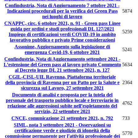
Confindustria, Nota di Aggiornamento 7 ottobre 2021 -
Indicazioni procedurali per la verifica del Green Pass
5874
nei luoghi di lavoro
CNAPPC, circ. 6 ottobre 2021, n. 91 - Green pass Linee
guida per ordini e studi professionali DL 127/2021
5259
Impiego di certificazioni verdi COVID-19 in ambito
lavorativo pubblico e privato Prime considerazioni
Assonime, Aggiornamento sulla legislazione di
5241
emergenza Covid-19, 6 ottobre 2021
Confindustria, Nota di Aggiornamento settembre 2021 -
L’estensione del Green pass al lavoro privato Commento
5634
al Decreto legge DL 21 settembre 2021, n. 127
CGIL-CISL-UIL Ravenna, Piattaforma territoriale
della provincia di Ravenna per un Patto per la Salute e
2364
sicurezza sul Lavoro, 27 settembre 2021
Documento di analisi e proposta per la tutela del
personale del trasporto pubblico locale e ferroviario in
4762
relazione alle aggressioni subite nell’espletamento del
servizio, 22 settembre 2021
CNCE, comunicazione 21 settembre 2021, n. 792
733
SIML, nota 3 settembre 2021 - Osservazioni su
certificazione verde e giudizio di idoneità della
5770
commissione permanente per l’attività professionale dei