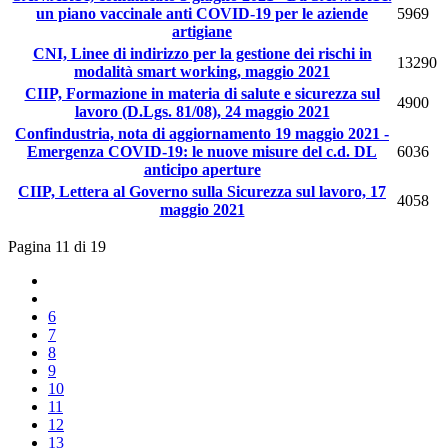
un piano vaccinale anti COVID-19 per le aziende
5969
artigiane
CNI, Linee di indirizzo per la gestione dei rischi in
13290
modalità smart working, maggio 2021
CIIP, Formazione in materia di salute e sicurezza sul
4900
lavoro (D.Lgs. 81/08), 24 maggio 2021
Confindustria, nota di aggiornamento 19 maggio 2021 -
Emergenza COVID-19: le nuove misure del c.d. DL
6036
anticipo aperture
CIIP, Lettera al Governo sulla Sicurezza sul lavoro, 17
4058
maggio 2021
Pagina 11 di 19
6
7
8
9
10
11
12
13