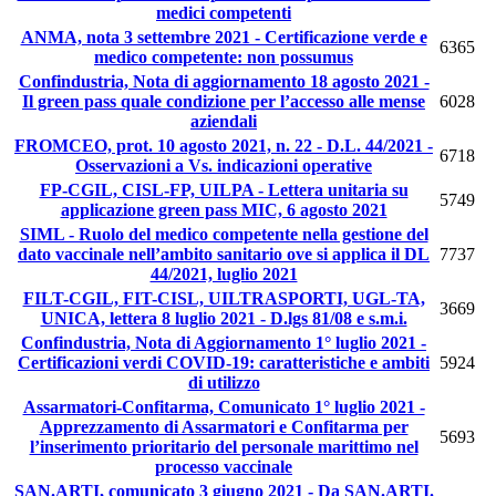
medici competenti
ANMA, nota 3 settembre 2021 - Certificazione verde e
6365
medico competente: non possumus
Confindustria, Nota di aggiornamento 18 agosto 2021 -
Il green pass quale condizione per l’accesso alle mense
6028
aziendali
FROMCEO, prot. 10 agosto 2021, n. 22 - D.L. 44/2021 -
6718
Osservazioni a Vs. indicazioni operative
FP-CGIL, CISL-FP, UILPA - Lettera unitaria su
5749
applicazione green pass MIC, 6 agosto 2021
SIML - Ruolo del medico competente nella gestione del
dato vaccinale nell’ambito sanitario ove si applica il DL
7737
44/2021, luglio 2021
FILT-CGIL, FIT-CISL, UILTRASPORTI, UGL-TA,
3669
UNICA, lettera 8 luglio 2021 - D.lgs 81/08 e s.m.i.
Confindustria, Nota di Aggiornamento 1° luglio 2021 -
Certificazioni verdi COVID-19: caratteristiche e ambiti
5924
di utilizzo
Assarmatori-Confitarma, Comunicato 1° luglio 2021 -
Apprezzamento di Assarmatori e Confitarma per
5693
l’inserimento prioritario del personale marittimo nel
processo vaccinale
SAN.ARTI, comunicato 3 giugno 2021 - Da SAN.ARTI.