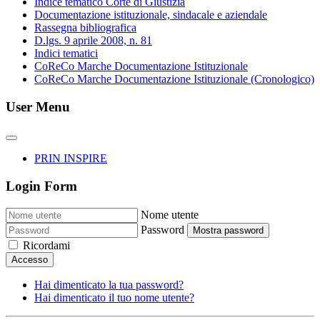
Indice tematico Corte di Giustizia
Documentazione istituzionale, sindacale e aziendale
Rassegna bibliografica
D.lgs. 9 aprile 2008, n. 81
Indici tematici
CoReCo Marche Documentazione Istituzionale
CoReCo Marche Documentazione Istituzionale (Cronologico)
User Menu
PRIN INSPIRE
Login Form
Nome utente
Password
Mostra password
Ricordami
Accesso
Hai dimenticato la tua password?
Hai dimenticato il tuo nome utente?