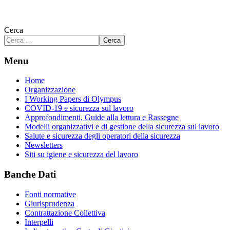
Cerca
Cerca
Menu
Home
Organizzazione
I Working Papers di Olympus
COVID-19 e sicurezza sul lavoro
Approfondimenti, Guide alla lettura e Rassegne
Modelli organizzativi e di gestione della sicurezza sul lavoro
Salute e sicurezza degli operatori della sicurezza
Newsletters
Siti su igiene e sicurezza del lavoro
Banche Dati
Fonti normative
Giurisprudenza
Contrattazione Collettiva
Interpelli