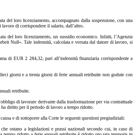
 data del loro licenziamento, accompagnato dalla sospensione, con una
lavoro di corrispondere il salario, dall’altro.
data del loro licenziamento, un sussidio economico. Infatti, l’Agenzia
beit Null». Tale indennità, calcolata e versata dal datore di lavoro, si
mma di EUR 2 284,32, pari all’indennità finanziaria corrispondente a
dieci giorni e a trenta giorni di ferie annuali retribuite non godute con
nuali retribuite.
’obbligo di lavorare derivante dalla trasformazione per via contrattuale
a diritto per il periodo di lavoro a tempo ridotto.
ausa e di sottoporre alla Corte le seguenti questioni pregiudiziali:
o che ostano a legislazioni e prassi nazionali secondo cui, in caso di
a tempo ridotto a ferie annuali retribuite è ridotto pro rata temporis in