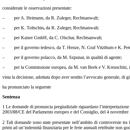
considerate le osservazioni presentate:
– per A. Heimann, da R. Zuleger, Rechtsanwalt;
– per K. Toltschin
,
da R. Zuleger, Rechtsanwalt;
– per Kaiser GmbH, da C. Olschar, Rechtsanwalt;
– per il governo tedesco, da T. Henze, N. Graf Vitzthum e K. Peters
– per il governo polacco, da M. Szpunar, in qualità di agente;
– per la Commissione europea, da M. van Beek e V. Kreuschitz, in 
vista la decisione, adottata dopo aver sentito l’avvocato generale, di g
ha pronunciato la seguente
Sentenza
1 Le domande di pronuncia pregiudiziale riguardano l’interpretazione de
2003/88/CE del Parlamento europeo e del Consiglio, del 4 novembre 200
2 Tali domande sono state presentate nell’ambito di controversie tra i
primi ad un’indennità finanziaria per le ferie annuali retribuite non go