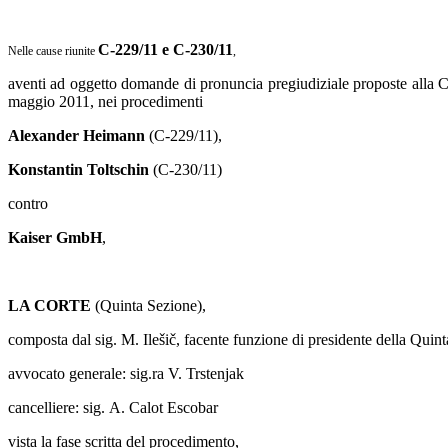
C‑229/11 e C‑230/11
Nelle cause riunite
,
aventi ad oggetto domande di pronuncia pregiudiziale proposte alla Co
maggio 2011, nei procedimenti
Alexander Heimann
(C‑229/11),
Konstantin Toltschin
(C‑230/11)
contro
Kaiser GmbH
,
LA CORTE
(Quinta Sezione),
composta dal sig. M. Ilešič, facente funzione di presidente della Quinta
avvocato generale: sig.ra V. Trstenjak
cancelliere: sig. A. Calot Escobar
vista la fase scritta del procedimento,