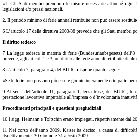
«1. Gli Stati membri prendono le misure necessarie affinché ogni la
legislazioni e/o prassi nazionali.
2. Il periodo minimo di ferie annuali retribuite non può essere sostituit
6 L’articolo 17 della direttiva 2003/88 prevede che gli Stati membri p
Il diritto tedesco
7 La legge tedesca in materia di ferie (Bundesurlaubsgesetz) dell
prevede, agli articoli 1 e 3, un diritto alle ferie annuali retribuite di a
8 L’articolo 7, paragrafo 4, del BUrlG dispone quanto segue:
«Se le ferie non possono più essere godute interamente o in parte per ce
9 Ai sensi dell’articolo 11, paragrafo 1, terza frase, del BUrlG, le 
prestazione lavorativa imputabile all’impresa o d’involontaria inattività 
Procedimenti principali e questioni pregiudiziali
10 I sigg. Heimann e Toltschin erano impiegati, rispettivamente dal 200
11 Nel corso dell’anno 2009, Kaiser ha deciso, a causa di difficoltà
rispettivamente, 30 giugno e 31 agosto 2009.