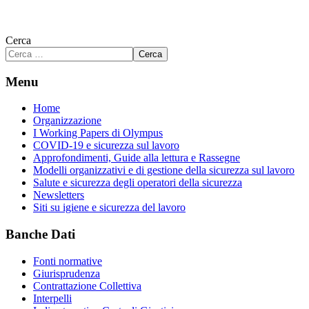
Cerca
Cerca
Menu
Home
Organizzazione
I Working Papers di Olympus
COVID-19 e sicurezza sul lavoro
Approfondimenti, Guide alla lettura e Rassegne
Modelli organizzativi e di gestione della sicurezza sul lavoro
Salute e sicurezza degli operatori della sicurezza
Newsletters
Siti su igiene e sicurezza del lavoro
Banche Dati
Fonti normative
Giurisprudenza
Contrattazione Collettiva
Interpelli