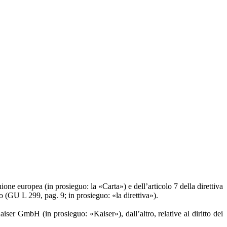
one europea (in prosieguo: la «Carta») e dell’articolo 7 della direttiva
 (GU L 299, pag. 9; in prosieguo: «la direttiva»).
iser GmbH (in prosieguo: «Kaiser»), dall’altro, relative al diritto dei