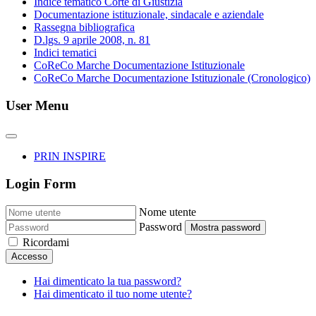
Indice tematico Corte di Giustizia
Documentazione istituzionale, sindacale e aziendale
Rassegna bibliografica
D.lgs. 9 aprile 2008, n. 81
Indici tematici
CoReCo Marche Documentazione Istituzionale
CoReCo Marche Documentazione Istituzionale (Cronologico)
User Menu
PRIN INSPIRE
Login Form
Nome utente
Password
Mostra password
Ricordami
Accesso
Hai dimenticato la tua password?
Hai dimenticato il tuo nome utente?