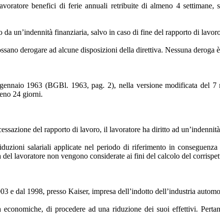
voratore benefici di ferie annuali retribuite di almeno 4 settimane, 
o da un’indennità finanziaria, salvo in caso di fine del rapporto di lavor
ossano derogare ad alcune disposizioni della direttiva. Nessuna deroga è 
’8 gennaio 1963 (BGBl. 1963, pag. 2), nella versione modificata del 
lmeno 24 giorni.
ssazione del rapporto di lavoro, il lavoratore ha diritto ad un’indennità
riduzioni salariali applicate nel periodo di riferimento in conseguenza
del lavoratore non vengono considerate ai fini del calcolo del corrispettiv
3 e dal 1998, presso Kaiser, impresa dell’indotto dell’industria automob
 economiche, di procedere ad una riduzione dei suoi effettivi. Pertan