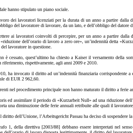
ale hanno stipulato un piano sociale.
voro dei lavoratori licenziati per la durata di un anno a partire dalla
bligo del lavoratore di lavorare, da un lato, e dell’obbligo del datore di 
ttere ai lavoratori coinvolti di percepire, per un anno a partire dalla 
 «riduzione dell’orario di lavoro a zero ore», un’indennità detta «Kurzar
o del lavoratore in questione.
n è cessato, quest’ultimo ha chiesto a Kaiser il versamento della so
on riferimento, rispettivamente, agli anni 2009 e 2010.
010, ha invocato il diritto ad un’indennità finanziaria corrispondente a 
otale di EUR 2 962,60.
renti nel procedimento principale non hanno maturato il diritto a ferie an
mporis ed assimilare il periodo di «Kurzarbeit Null» ad una riduzione dell
 una diminuzione delle ferie annuali retribuite alle quali il lavoratore h
 diritto dell’Unione, l’Arbeitsgericht Passau ha deciso di sospendere la c
grafo 1, della direttiva [2003/88] debbano essere interpretati nel sens
 dell’orario di lavoro disposta legittimamente, il diritto del lavoratore 