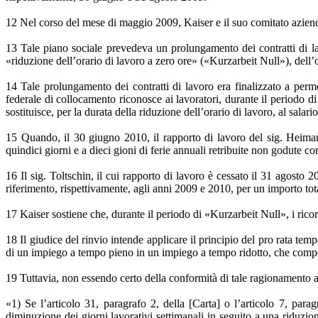
12 Nel corso del mese di maggio 2009, Kaiser e il suo comitato aziend
13 Tale piano sociale prevedeva un prolungamento dei contratti di la
«riduzione dell’orario di lavoro a zero ore» («Kurzarbeit Null»), dell’ob
14 Tale prolungamento dei contratti di lavoro era finalizzato a perme
federale di collocamento riconosce ai lavoratori, durante il periodo di
sostituisce, per la durata della riduzione dell’orario di lavoro, al salari
15 Quando, il 30 giugno 2010, il rapporto di lavoro del sig. Heiman
quindici giorni e a dieci gioni di ferie annuali retribuite non godute c
16 Il sig. Toltschin, il cui rapporto di lavoro è cessato il 31 agosto 2
riferimento, rispettivamente, agli anni 2009 e 2010, per un importo t
17 Kaiser sostiene che, durante il periodo di «Kurzarbeit Null», i ricor
18 Il giudice del rinvio intende applicare il principio del pro rata te
di un impiego a tempo pieno in un impiego a tempo ridotto, che comporta
19 Tuttavia, non essendo certo della conformità di tale ragionamento al
«1) Se l’articolo 31, paragrafo 2, della [Carta] o l’articolo 7, para
diminuzione dei giorni lavorativi settimanali in seguito a una riduzione