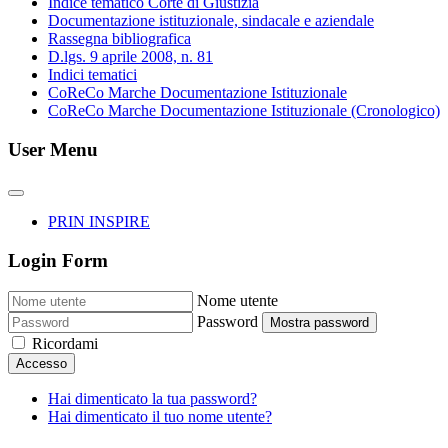
Indice tematico Corte di Giustizia
Documentazione istituzionale, sindacale e aziendale
Rassegna bibliografica
D.lgs. 9 aprile 2008, n. 81
Indici tematici
CoReCo Marche Documentazione Istituzionale
CoReCo Marche Documentazione Istituzionale (Cronologico)
User Menu
PRIN INSPIRE
Login Form
Nome utente
Password
Mostra password
Ricordami
Accesso
Hai dimenticato la tua password?
Hai dimenticato il tuo nome utente?