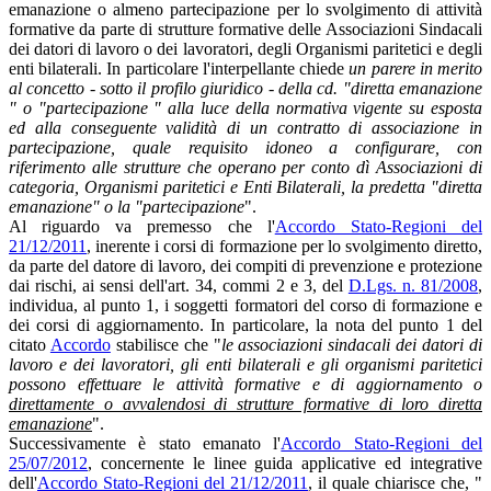
emanazione o almeno partecipazione per lo svolgimento di attività
formative da parte di strutture formative delle Associazioni Sindacali
dei datori di lavoro o dei lavoratori, degli Organismi paritetici e degli
enti bilaterali. In particolare l'interpellante chiede
un parere in merito
al concetto - sotto il profilo giuridico - della cd. "diretta emanazione
" o "partecipazione " alla luce della normativa vigente su esposta
ed alla conseguente validità di un contratto di associazione in
partecipazione, quale requisito idoneo a configurare, con
riferimento alle strutture che operano per conto dì Associazioni di
categoria, Organismi paritetici e Enti Bilaterali, la predetta "diretta
emanazione" o la "partecipazione
".
Al riguardo va premesso che l'
Accordo Stato-Regioni del
21/12/2011
, inerente i corsi di formazione per lo svolgimento diretto,
da parte del datore di lavoro, dei compiti di prevenzione e protezione
dai rischi, ai sensi dell'art. 34, commi 2 e 3, del
D.Lgs. n. 81/2008
,
individua, al punto 1, i soggetti formatori del corso di formazione e
dei corsi di aggiornamento. In particolare, la nota del punto 1 del
citato
Accordo
stabilisce che "
le associazioni sindacali dei datori di
lavoro e dei lavoratori, gli enti bilaterali e gli organismi paritetici
possono effettuare le attività formative e di aggiornamento o
direttamente o avvalendosi di strutture formative di loro diretta
emanazione
".
Successivamente è stato emanato l'
Accordo Stato-Regioni del
25/07/2012
, concernente le linee guida applicative ed integrative
dell'
Accordo Stato-Regioni del 21/12/2011
, il quale chiarisce che, "