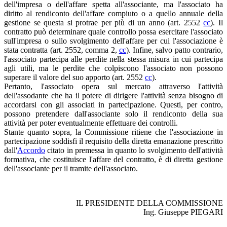
dell'impresa o dell'affare spetta all'associante, ma l'associato ha
diritto al rendiconto dell'affare compiuto o a quello annuale della
gestione se questa si protrae per più di un anno (art. 2552
cc
). Il
contratto può determinare quale controllo possa esercitare l'associato
sull'impresa o sullo svolgimento dell'affare per cui l'associazione è
stata contratta (art. 2552, comma 2,
cc
). Infine, salvo patto contrario,
l'associato partecipa alle perdite nella stessa misura in cui partecipa
agli utili, ma le perdite che colpiscono l'associato non possono
superare il valore del suo apporto (art. 2552
cc
).
Pertanto, l'associato opera sul mercato attraverso l'attività
dell'assodante che ha il potere di dirigere l'attività senza bisogno di
accordarsi con gli associati in partecipazione. Questi, per contro,
possono pretendere dall'associante solo il rendiconto della sua
attività per poter eventualmente effettuare dei controlli.
Stante quanto sopra, la Commissione ritiene che l'associazione in
partecipazione soddisfi il requisito della diretta emanazione prescritto
dall'
Accordo
citato in premessa in quanto lo svolgimento dell'attività
formativa, che costituisce l'affare del contratto, è di diretta gestione
dell'associante per il tramite dell'associato.
IL PRESIDENTE DELLA COMMISSIONE
Ing. Giuseppe PIEGARI