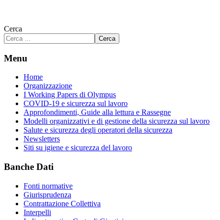
Cerca
Cerca
Menu
Home
Organizzazione
I Working Papers di Olympus
COVID-19 e sicurezza sul lavoro
Approfondimenti, Guide alla lettura e Rassegne
Modelli organizzativi e di gestione della sicurezza sul lavoro
Salute e sicurezza degli operatori della sicurezza
Newsletters
Siti su igiene e sicurezza del lavoro
Banche Dati
Fonti normative
Giurisprudenza
Contrattazione Collettiva
Interpelli