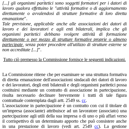
[...] gli organismi paritetici sono soggetti formatori per i datori di
lavoro qualora effettuino le "attività formative o di aggiornamento
direttamente o avvalendosi di strutture formative di loro diretta
emanazione
".
Tale previsione, applicabile anche alle associazioni dei datori di
lavoro e dei lavoratori e agli enti bilaterali, implica che gli
organismi paritetici debbano svolgere attività di formazione
direttamente o per mezzo di strutture formative proprie o almeno
partecipate
, senza poter procedere all'utilizzo di strutture esterne se
non accreditate [...]
".
Tutto ciò premesso la Commissione fornisce le seguenti indicazioni.
La Commissione ritiene che per esaminare se una struttura formativa
di diretta emanazione dell'associazioni sindacali dei datori di lavoro
e dei lavoratori, degli enti bilaterali e degli organismi paritetici possa
costituirsi mediante un contratto di associazione in partecipazione,
risulta necessario declinare brevemente i tratti di tale figura
contrattuale contemplata dagli artt. 2549 ss.
cc
.
L'associazione in partecipazione è un contratto con cui il titolare di
un'impresa (associante) attribuisce ad un lavoratore (associato) una
partecipazione agli utili della sua impresa o di uno o più affari verso
il corrispettivo di un determinato apporto che può consistere anche
in una prestazione di lavoro (vedi art. 2549
cc
). La gestione