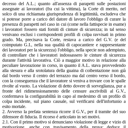
decesso del A.L.; quanto all'assenza di parapetti sulle postazioni
assegnate ai lavoratori (fra cui la vittima), la Corte di merito, nel
solco di una richiamata giurisprudenza di legittimità, escludeva che
si potesse porre a carico del datore di lavoro l'obbligo di curare la
presenza di parapetti nel caso in cui (come nella fattispecie in esame)
i lavoratori fossero stati forniti di cinture di sicurezza; in tal senso
venivano esclusi i corrispondenti profili di colpa ravvisati in primo
grado. Ma, precisava la Corte, restava a carico del G.V. (e del
coimputato G.I., nella sua qualità di capocantiere e rappresentante
dei lavoratori per la sicurezza) l'obbligo, nella specie non adempiuto,
di controllare che i lavoratori indossassero le cinture di sicurezza
durante l'attività lavorativa. Ciò a maggior motivo in relazione alla
peculiare lavorazione in corso, in quanto il A.L. stava provvedendo
alla stesura e alla srotolatura della guaina di coibentazione non già
dal bordo verso il centro del terrazzo ma dal centro verso il bordo,
con la conseguenza che il lavoratore si veniva a trovare con le spalle
rivolte al vuoto. La violazione di detto dovere di sorveglianza, pur a
fronte del ridimensionamento delle censure ascrivibili al G.V.,
confermava la configurabilità in capo al medesimo di un profilo di
colpa incidente, sul piano causale, sul verificarsi dell'infortunio a
esito mortale.
2. Avverso la prefata sentenza ricorre il G.V., per il tramite del suo
difensore di fiducia. Il ricorso é articolato in sei motivi.
2.1. Con il primo motivo si denunciano violazione di legge e vizio di
motivazione, anche con travisamento della prova: deduce il