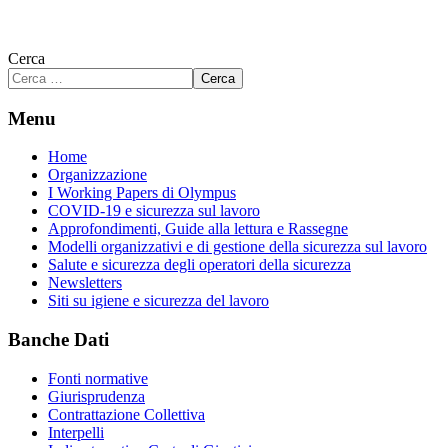
Cerca
Cerca
Menu
Home
Organizzazione
I Working Papers di Olympus
COVID-19 e sicurezza sul lavoro
Approfondimenti, Guide alla lettura e Rassegne
Modelli organizzativi e di gestione della sicurezza sul lavoro
Salute e sicurezza degli operatori della sicurezza
Newsletters
Siti su igiene e sicurezza del lavoro
Banche Dati
Fonti normative
Giurisprudenza
Contrattazione Collettiva
Interpelli