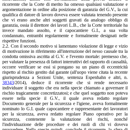
ricorrente che la Corte di merito ha omesso qualsiasi valutazione e
argomentazione in ordine alla posizione di garanzia del G.V., la cui
qualifica di datore di lavoro doveva essere valutata tenendo presente
che vi erano anche altri soggetti gravati da analogo obbligo di
garanzia, ossia il direttore dei lavori L.B., che la Corte territoriale ha
invece mandato assolto, e il capocantiere G.I., a sua volta
condannato, entrambi regolarmente e formalmente designati nelle
rispettive funzioni.
2.2. Con il secondo motivo si lamentano violazione di legge e vizio
di motivazione in riferimento all'interruzione del nesso causale tra la
condotta omissiva ascritta al G.V. e l'evento mortale: premesso che,
per valutare la presenza di fattori interruttivi del rapporto di causalità,
occorre verificare se essi si pongano su un piano di eccentricità
rispetto al rischio gestito dal garante (all'uopo viene citata la recente
giurisprudenza a Sezioni Unite, sentenza Espenhahn e altri, n.
38343
/2014), deduce il ricorrente che si rende necessario
individuare il soggetto che era nella specie chiamato a governare il
rischio tragicamente concretizzatosi; e che quel soggetto non poteva
essere nella specie il G.V., il quale aveva redatto regolare
Documento generale per la sicurezza e l'igiene, aveva formalmente
nominato lo G.I. quale capocantiere e rappresentante dei lavoratori
per la sicurezza, aveva redatto regolare Piano operativo per la
sicurezza, contenente la valutazione dei rischi, nonché
l'individuazione delle procedure e dei ruoli di chi vi doveva
provvedere. Nella specie quindi, conclude il ricorrente, la sfera di