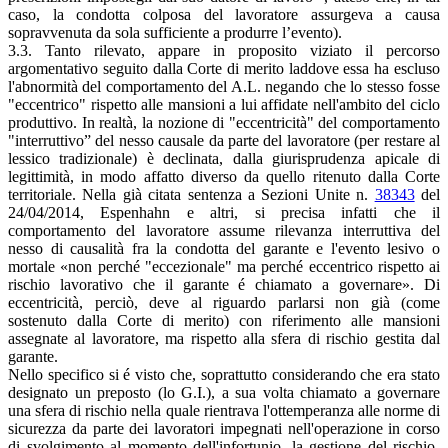
caso, la condotta colposa del lavoratore assurgeva a causa
sopravvenuta da sola sufficiente a produrre l’evento).
3.3. Tanto rilevato, appare in proposito viziato il percorso
argomentativo seguito dalla Corte di merito laddove essa ha escluso
l'abnormità del comportamento del A.L. negando che lo stesso fosse
"eccentrico" rispetto alle mansioni a lui affidate nell'ambito del ciclo
produttivo. In realtà, la nozione di "eccentricità" del comportamento
"interruttivo” del nesso causale da parte del lavoratore (per restare al
lessico tradizionale) è declinata, dalla giurisprudenza apicale di
legittimità, in modo affatto diverso da quello ritenuto dalla Corte
territoriale. Nella già citata sentenza a Sezioni Unite n.
38343
del
24/04/2014, Espenhahn e altri, si precisa infatti che il
comportamento del lavoratore assume rilevanza interruttiva del
nesso di causalità fra la condotta del garante e l'evento lesivo o
mortale «non perché "eccezionale" ma perché eccentrico rispetto ai
rischio lavorativo che il garante é chiamato a governare». Di
eccentricità, perciò, deve al riguardo parlarsi non già (come
sostenuto dalla Corte di merito) con riferimento alle mansioni
assegnate al lavoratore, ma rispetto alla sfera di rischio gestita dal
garante.
Nello specifico si é visto che, soprattutto considerando che era stato
designato un preposto (lo G.I.), a sua volta chiamato a governare
una sfera di rischio nella quale rientrava l'ottemperanza alle norme di
sicurezza da parte dei lavoratori impegnati nell'operazione in corso
di svolgimento al momento dell'infortunio, la gestione del rischio-