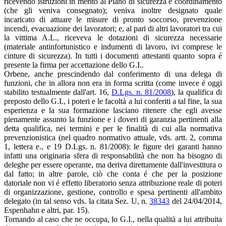
ricevendo istruzioni in merito al Piano di sicurezza e coordinamento
(che gli veniva consegnato); veniva inoltre designato quale
incaricato di attuare le misure di pronto soccorso, prevenzione
incendi, evacuazione dei lavoratori; e, al pari di altri lavoratori tra cui
la vittima A.L., riceveva le dotazioni di sicurezza necessarie
(materiale antinfortunistico e indumenti di lavoro, ivi comprese le
cinture di sicurezza). In tutti i documenti attestanti quanto sopra é
presente la firma per accettazione dello G.I..
Orbene, anche prescindendo dal conferimento di una delega di
funzioni, che in allora non era in forma scritta (come invece é oggi
stabilito testualmente dall'art. 16,
D.Lgs. n. 81/2008
), la qualifica di
preposto dello G.I., i poteri e le facoltà a lui conferiti a tal fine, la sua
esperienza e la sua formazione lasciano ritenere che egli avesse
pienamente assunto la funzione e i doveri di garanzia pertinenti alla
detta qualifica, nei termini e per le finalità di cui alla normativa
prevenzionistica (nel quadro normativo attuale, vds. artt. 2, comma
1, lettera e., e 19 D.Lgs. n. 81/2008): le figure dei garanti hanno
infatti una originaria sfera di responsabilità che non ha bisogno di
deleghe per essere operante, ma deriva direttamente dall'investitura o
dal fatto; in altre parole, ciò che conta é che per la posizione
datoriale non vi é effetto liberatorio senza attribuzione reale di poteri
di organizzazione, gestione, controllo e spesa pertinenti all'ambito
delegato (in tal senso vds. la citata Sez. U, n.
38343
del 24/04/2014,
Espenhahn e altri, par. 15).
Tornando al caso che ne occupa, lo G.I., nella qualità a lui attribuita