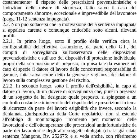
costantemente» il rispetto delle prescrizioni prevenzionistiche e
l'adozione delle misure di sicurezza, fatto salvo il caso del
comportamento abnorme, eccezionale e imprevedibile del lavoratore
(pagg. 11-12 sentenza impugnata).
2.2. Non può sottacersi che la motivazione della sentenza impugnata
si appalesa carente e comunque criticabile sotto alcuni, rilevanti
profili.
2.2.1. In primo luogo, sotto il profilo della verifica circa la
configurabilità dell'effettiva assunzione, da parte dello G.I., dei
compiti di sorveglianza sull'osservanza delle disposizioni
prevenzionistiche e sull'uso dei dispositivi di protezione individuale,
propri della sua posizione di preposto, in guisa tale da esimere nel
caso di specie il datore di lavoro dalle concorrenti responsabilità di
garante, fatta salva come detto la generale vigilanza del datore di
lavoro sulla complessiva gestione del rischio.
2.2.2. In secondo luogo, sotto il profilo dell'esigibilità, in capo al
datore di lavoro, di un dovere di sorveglianza che, pure in presenza
di un soggetto da lui designato quale preposto, si spingesse a un
controllo costante e ininterrotto del rispetto delle prescrizioni in tema
di sicurezza da parte dei lavori: esigibilità che invece, secondo la
richiamata giurisprudenza della Corte regolatrice, non si estende
all'obbligo di monitoraggio "momento per momento" delle
lavorazioni e dell'ottemperanza alle prescrizioni antinfortunistiche da
parte dei lavoratori e degli altri soggetti obbligati (cfr. la già citata
sentenza Mangone, Rv. 252675; e si veda anche, con riferimento