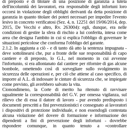
di preposto e di titolare di una posizione di garanzia a tutela
dell'incolumità dei lavoratori, era responsabile degli infortuni loro
occorsi in violazione degli obblighi derivanti da detta posizione di
garanzia in quanto titolare dei poteri necessari per impedire l'evento
lesivo in concreto verificatosi (Sez. 4, n. 12251 del 19/06/2014, dep.
2015, De Vecchi e altro, Rv. 263004): egli, dunque, era nelle
condizioni di gestire la sfera di rischio a lui conferita, intesa come
area che designa l'ambito in cui si esplica l'obbligo di governare le
situazioni pericolose che conforma l'obbligo del garante.
2.1.2. In aggiunta a ciò - e di tanto dà atto la sentenza impugnata -
deve sottolinearsi che, pur a fronte delle sue responsabilità di capo
cantiere e di preposto, lo G.I., nel momento in cui avvenne
l'infortunio, si era allontanato dal cantiere per rifornire di gas alcune
bombole, omettendo così di sorvegliare sullo svolgimento in
sicurezza delle operazioni e, per ciò che attiene al caso specifico, di
imporre al A.L. di indossare le cinture di sicurezza che, se impiegate
come previsto, gli avrebbero salvato la vita.
Cionondimeno, la Corte di merito ha ritenuto di ravvisare
ugualmente la corresponsabilità del G.V. per omessa vigilanza, sul
rilievo che di essa il datore di lavoro - pur avendo predisposto i
documenti prescritti a fini prevenzionistici e consegnato ai lavoratori
i dispositivi di protezione individuale, e non essendogli contestata
alcuna violazione del dovere di formazione e informazione dei
dipendenti a fini di prevenzione degli infortuni - dovrebbe
rispondere comunque, in quanto tenuto a «controllare