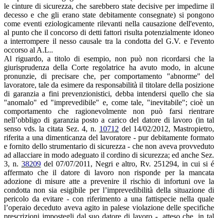
le cinture di sicurezza, che sarebbero state decisive per impedirne il
decesso e che gli erano state debitamente consegnate) si pongono
come eventi eziologicamente rilevanti nella causazione dell'evento,
al punto che il concorso di detti fattori risulta potenzialmente idoneo
a interrompere il nesso causale tra la condotta del G.V. e l'evento
occorso al A.L..
Al riguardo, a titolo di esempio, non può non ricordarsi che la
giurisprudenza della Corte regolatrice ha avuto modo, in alcune
pronunzie, di precisare che, per comportamento "abnorme" del
lavoratore, tale da esimere da responsabilità il titolare della posizione
di garanzia a fini prevenzionistici, debba intendersi quello che sia
"anomalo" ed "imprevedibile" e, come tale, "inevitabile"; cioè un
comportamento che ragionevolmente non può farsi rientrare
nell’obbligo di garanzia posto a carico del datore di lavoro (in tal
senso vds. la citata Sez. 4, n.
10712
del 14/02/2012, Mastropietro,
riferita a una dimenticanza del lavoratore - pur debitamente formato
e fornito dello strumentario di sicurezza - che non aveva provveduto
ad allacciare in modo adeguato il cordino di sicurezza; ed anche Sez.
3, n.
38209
del 07/07/2011, Negri e altro, Rv. 251294, in cui si é
affermato che il datore di lavoro non risponde per la mancata
adozione di misure atte a prevenire il rischio di infortuni ove la
condotta non sia esigibile per l’imprevedibilità della situazione di
pericolo da evitare - con riferimento a una fattispecie nella quale
l’operaio deceduto aveva agito in palese violazione delle specifiche
prescrizioni impostegli dal suo datore di lavoro -, atteso che, in tal