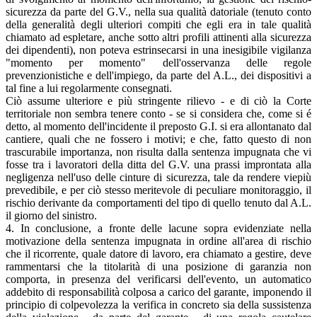
sicurezza da parte del G.V., nella sua qualità datoriale (tenuto conto
della generalità degli ulteriori compiti che egli era in tale qualità
chiamato ad espletare, anche sotto altri profili attinenti alla sicurezza
dei dipendenti), non poteva estrinsecarsi in una inesigibile vigilanza
"momento per momento" dell'osservanza delle regole
prevenzionistiche e dell'impiego, da parte del A.L., dei dispositivi a
tal fine a lui regolarmente consegnati.
Ciò assume ulteriore e più stringente rilievo - e di ciò la Corte
territoriale non sembra tenere conto - se si considera che, come si é
detto, al momento dell'incidente il preposto G.I. si era allontanato dal
cantiere, quali che ne fossero i motivi; e che, fatto questo di non
trascurabile importanza, non risulta dalla sentenza impugnata che vi
fosse tra i lavoratori della ditta del G.V. una prassi improntata alla
negligenza nell'uso delle cinture di sicurezza, tale da rendere viepiù
prevedibile, e per ciò stesso meritevole di peculiare monitoraggio, il
rischio derivante da comportamenti del tipo di quello tenuto dal A.L.
il giorno del sinistro.
4. In conclusione, a fronte delle lacune sopra evidenziate nella
motivazione della sentenza impugnata in ordine all'area di rischio
che il ricorrente, quale datore di lavoro, era chiamato a gestire, deve
rammentarsi che la titolarità di una posizione di garanzia non
comporta, in presenza del verificarsi dell'evento, un automatico
addebito di responsabilità colposa a carico del garante, imponendo il
principio di colpevolezza la verifica in concreto sia della sussistenza