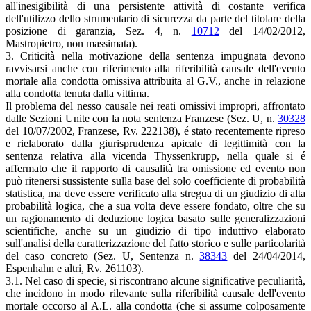
all'inesigibilità di una persistente attività di costante verifica
dell'utilizzo dello strumentario di sicurezza da parte del titolare della
posizione di garanzia, Sez. 4, n.
10712
del 14/02/2012,
Mastropietro, non massimata).
3. Criticità nella motivazione della sentenza impugnata devono
ravvisarsi anche con riferimento alla riferibilità causale dell'evento
mortale alla condotta omissiva attribuita al G.V., anche in relazione
alla condotta tenuta dalla vittima.
Il problema del nesso causale nei reati omissivi impropri, affrontato
dalle Sezioni Unite con la nota sentenza Franzese (Sez. U, n.
30328
del 10/07/2002, Franzese, Rv. 222138), é stato recentemente ripreso
e rielaborato dalla giurisprudenza apicale di legittimità con la
sentenza relativa alla vicenda Thyssenkrupp, nella quale si é
affermato che il rapporto di causalità tra omissione ed evento non
può ritenersi sussistente sulla base del solo coefficiente di probabilità
statistica, ma deve essere verificato alla stregua di un giudizio di alta
probabilità logica, che a sua volta deve essere fondato, oltre che su
un ragionamento di deduzione logica basato sulle generalizzazioni
scientifiche, anche su un giudizio di tipo induttivo elaborato
sull'analisi della caratterizzazione del fatto storico e sulle particolarità
del caso concreto (Sez. U, Sentenza n.
38343
del 24/04/2014,
Espenhahn e altri, Rv. 261103).
3.1. Nel caso di specie, si riscontrano alcune significative peculiarità,
che incidono in modo rilevante sulla riferibilità causale dell'evento
mortale occorso al A.L. alla condotta (che si assume colposamente