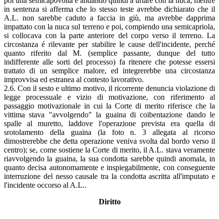
poi una semicapovolta e andando quindi a urtare con la nuca; mentre
in sentenza si afferma che lo stesso teste avrebbe dichiarato che il
A.L. non sarebbe caduto a faccia in giù, ma avrebbe dapprima
impattato con la nuca sul terreno e poi, compiendo una semicapriola,
si collocava con la parte anteriore del corpo verso il terreno. La
circostanza é rilevante per stabilire le cause dell'incidente, perché
quanto riferito dal M. (semplice passante, dunque del tutto
indifferente alle sorti del processo) fa ritenere che potesse essersi
trattato di un semplice malore, ed integrerebbe una circostanza
improvvisa ed estranea al contesto lavorativo.
2.6. Con il sesto e ultimo motivo, il ricorrente denuncia violazione di
legge processuale e vizio di motivazione, con riferimento al
passaggio motivazionale in cui la Corte di merito riferisce che la
vittima stava "avvolgendo" la guaina di coibentazione dando le
spalle al muretto, laddove l'operazione prevista era quella di
srotolamento della guaina (la foto n. 3 allegata al ricorso
dimostrerebbe che detta operazione veniva svolta dal bordo verso il
centro); se, come sostiene la Corte di merito, il A.L. stava veramente
riavvolgendo la guaina, la sua condotta sarebbe quindi anomala, in
quanto decisa autonomamente e inspiegabilmente, con conseguente
interruzione del nesso causale tra la condotta ascritta all'imputato e
l'incidente occorso al A.L..
Diritto