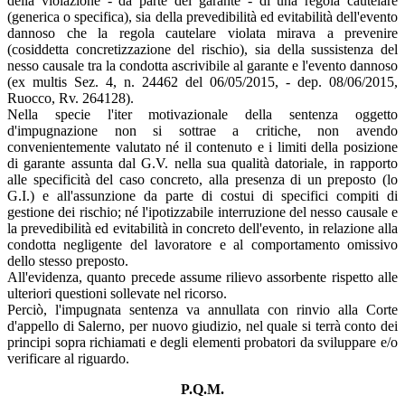
della violazione - da parte del garante - di una regola cautelare
(generica o specifica), sia della prevedibilità ed evitabilità dell'evento
dannoso che la regola cautelare violata mirava a prevenire
(cosiddetta concretizzazione del rischio), sia della sussistenza del
nesso causale tra la condotta ascrivibile al garante e l'evento dannoso
(ex multis Sez. 4, n. 24462 del 06/05/2015, - dep. 08/06/2015,
Ruocco, Rv. 264128).
Nella specie l'iter motivazionale della sentenza oggetto
d'impugnazione non si sottrae a critiche, non avendo
convenientemente valutato né il contenuto e i limiti della posizione
di garante assunta dal G.V. nella sua qualità datoriale, in rapporto
alle specificità del caso concreto, alla presenza di un preposto (lo
G.I.) e all'assunzione da parte di costui di specifici compiti di
gestione dei rischio; né l'ipotizzabile interruzione del nesso causale e
la prevedibilità ed evitabilità in concreto dell'evento, in relazione alla
condotta negligente del lavoratore e al comportamento omissivo
dello stesso preposto.
All'evidenza, quanto precede assume rilievo assorbente rispetto alle
ulteriori questioni sollevate nel ricorso.
Perciò, l'impugnata sentenza va annullata con rinvio alla Corte
d'appello di Salerno, per nuovo giudizio, nel quale si terrà conto dei
principi sopra richiamati e degli elementi probatori da sviluppare e/o
verificare al riguardo.
P.Q.M.