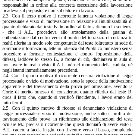
responsabilità in ordine alla concreta esecuzione della lavorazione
ricadeva sul preposto, e non sul datore di lavoro.
2.3. Con il terzo motivo il ricorrente lamenta violazione di legge
processuale e vizio di motivazione in relazione all'inutilizzabilità di
quanto dichiarato dal teste B. in ordine al fatto - ritenuto in sentenza
- che il A.L. procedeva allo srotolamento della guaina di
coibentazione dal centro verso il bordo del terrazzo: circostanza in
realtà riferita in modo solo congetturale dal teste (oltretutto in sede di
sommarie informazioni, lette in udienza dal Pubblico ministero senza
procedere a formale contestazione e contro l'opposizione della
difesa), laddove lo stesso B., a fronte di ciò, dichiarava in aula di
non avere in realtà visto il A.L. né nel momento della caduta, né
negli istanti immediatamente precedenti.
2.4. Con il quarto motivo il ricorrente censura violazione di legge
processuale e vizio di motivazione, sotto la specie della motivazione
apparente e del travisamento della prova per omissione, avendo la
Corte di merito omesso di considerare quanto riferito dal teste B.
circa il fatto che, quando si verificò l'incidente, i lavori erano del
tutto fermi.
2.5. Con il quinto motivo di ricorso si denunciano violazione di
legge processuale e vizio di motivazione, anche sotto il profilo del
travisamento della prova, in riferimento alle dichiarazioni del teste
oculare M.: precisa il ricorrente che questi dichiarò di avere visto il
A.L. cadere a faccia in giù, con il ventre verso il basso, compiendo