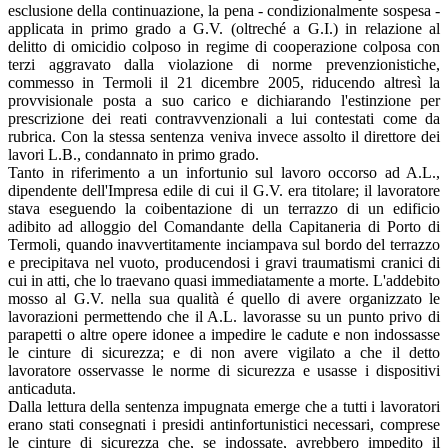
esclusione della continuazione, la pena - condizionalmente sospesa -
applicata in primo grado a G.V. (oltreché a G.I.) in relazione al
delitto di omicidio colposo in regime di cooperazione colposa con
terzi aggravato dalla violazione di norme prevenzionistiche,
commesso in Termoli il 21 dicembre 2005, riducendo altresì la
provvisionale posta a suo carico e dichiarando l'estinzione per
prescrizione dei reati contravvenzionali a lui contestati come da
rubrica. Con la stessa sentenza veniva invece assolto il direttore dei
lavori L.B., condannato in primo grado.
Tanto in riferimento a un infortunio sul lavoro occorso ad A.L.,
dipendente dell'Impresa edile di cui il G.V. era titolare; il lavoratore
stava eseguendo la coibentazione di un terrazzo di un edificio
adibito ad alloggio del Comandante della Capitaneria di Porto di
Termoli, quando inavvertitamente inciampava sul bordo del terrazzo
e precipitava nel vuoto, producendosi i gravi traumatismi cranici di
cui in atti, che lo traevano quasi immediatamente a morte. L'addebito
mosso al G.V. nella sua qualità é quello di avere organizzato le
lavorazioni permettendo che il A.L. lavorasse su un punto privo di
parapetti o altre opere idonee a impedire le cadute e non indossasse
le cinture di sicurezza; e di non avere vigilato a che il detto
lavoratore osservasse le norme di sicurezza e usasse i dispositivi
anticaduta.
Dalla lettura della sentenza impugnata emerge che a tutti i lavoratori
erano stati consegnati i presidi antinfortunistici necessari, comprese
le cinture di sicurezza che, se indossate, avrebbero impedito il