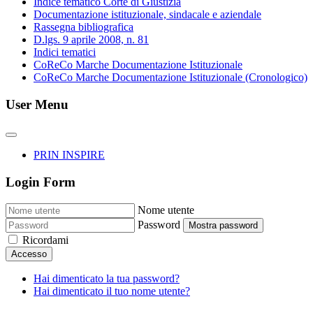
Indice tematico Corte di Giustizia
Documentazione istituzionale, sindacale e aziendale
Rassegna bibliografica
D.lgs. 9 aprile 2008, n. 81
Indici tematici
CoReCo Marche Documentazione Istituzionale
CoReCo Marche Documentazione Istituzionale (Cronologico)
User Menu
PRIN INSPIRE
Login Form
Nome utente
Password
Mostra password
Ricordami
Accesso
Hai dimenticato la tua password?
Hai dimenticato il tuo nome utente?