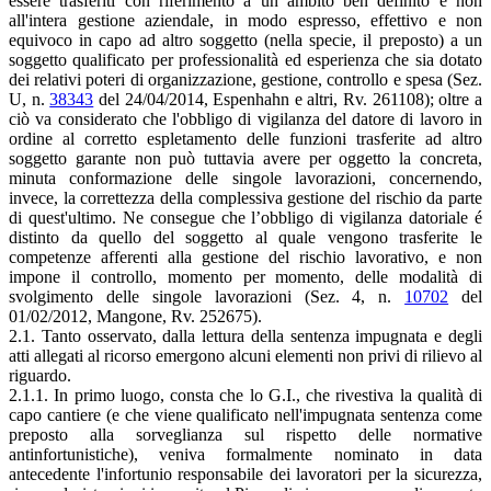
essere trasferiti con riferimento a un ambito ben definito e non
all'intera gestione aziendale, in modo espresso, effettivo e non
equivoco in capo ad altro soggetto (nella specie, il preposto) a un
soggetto qualificato per professionalità ed esperienza che sia dotato
dei relativi poteri di organizzazione, gestione, controllo e spesa (Sez.
U, n.
38343
del 24/04/2014, Espenhahn e altri, Rv. 261108); oltre a
ciò va considerato che l'obbligo di vigilanza del datore di lavoro in
ordine al corretto espletamento delle funzioni trasferite ad altro
soggetto garante non può tuttavia avere per oggetto la concreta,
minuta conformazione delle singole lavorazioni, concernendo,
invece, la correttezza della complessiva gestione del rischio da parte
di quest'ultimo. Ne consegue che l’obbligo di vigilanza datoriale é
distinto da quello del soggetto al quale vengono trasferite le
competenze afferenti alla gestione del rischio lavorativo, e non
impone il controllo, momento per momento, delle modalità di
svolgimento delle singole lavorazioni (Sez. 4, n.
10702
del
01/02/2012, Mangone, Rv. 252675).
2.1. Tanto osservato, dalla lettura della sentenza impugnata e degli
atti allegati al ricorso emergono alcuni elementi non privi di rilievo al
riguardo.
2.1.1. In primo luogo, consta che lo G.I., che rivestiva la qualità di
capo cantiere (e che viene qualificato nell'impugnata sentenza come
preposto alla sorveglianza sul rispetto delle normative
antinfortunistiche), veniva formalmente nominato in data
antecedente l'infortunio responsabile dei lavoratori per la sicurezza,