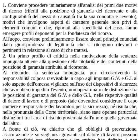
1. Conviene procedere unitariamente all'analisi dei primi due motivi
di ricorso (riferiti alla posizione di garanzia del ricorrente e alla
configurabilità del nesso di causalità fra la sua condotta e l'evento),
motivi che involgono aspetti di carattere generale non privi di
elementi comuni e che, riportati alla specificità del caso, fanno
emergere profili deponenti per la fondatezza del ricorso.
All'uopo, conviene preliminarmente fissare alcuni principi enunciati
dalla giurisprudenza di legittimità che si ritengono rilevanti e
pertinenti in relazione al caso di che trattasi.
2. Un primo profilo di criticità nella motivazione della sentenza
impugnata attiene alla questione della titolarità e dei contenuti della
posizione di garanzia attribuita al ricorrente.
Al riguardo, la sentenza impugnata, pur circoscrivendo la
responsabilità colposa ravvisabile in capo agli imputati G.V. e G.I. al
solo aspetto dell'omessa vigilanza sull'uso dei dispositivi di sicurezza
che avrebbero impedito l'evento, non opera una reale distinzione fra
le posizioni di garanzia del G.V. e dello G.I., nelle rispettive qualità
di datore di lavoro e di preposto (tale dovendosi considerare il capo
cantiere e responsabile dei lavoratori per la sicurezza); né risulta che,
nella pronunzia della Corte territoriale, siano state operate particolari
distinzioni fra l'area di rischio governata dall'uno e quella governata
dall'altro.
A fronte di ciò, va chiarito che gli obblighi di prevenzione,
assicurazione e sorveglianza gravanti sul datore di lavoro possono