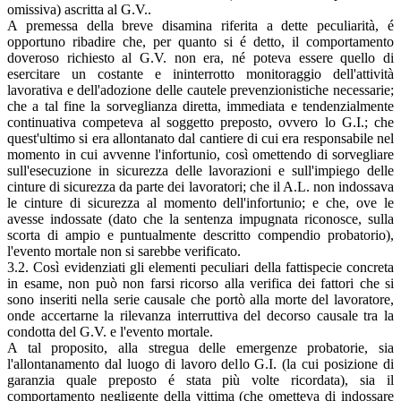
omissiva) ascritta al G.V..
A premessa della breve disamina riferita a dette peculiarità, é
opportuno ribadire che, per quanto si é detto, il comportamento
doveroso richiesto al G.V. non era, né poteva essere quello di
esercitare un costante e ininterrotto monitoraggio dell'attività
lavorativa e dell'adozione delle cautele prevenzionistiche necessarie;
che a tal fine la sorveglianza diretta, immediata e tendenzialmente
continuativa competeva al soggetto preposto, ovvero lo G.I.; che
quest'ultimo si era allontanato dal cantiere di cui era responsabile nel
momento in cui avvenne l'infortunio, così omettendo di sorvegliare
sull'esecuzione in sicurezza delle lavorazioni e sull'impiego delle
cinture di sicurezza da parte dei lavoratori; che il A.L. non indossava
le cinture di sicurezza al momento dell'infortunio; e che, ove le
avesse indossate (dato che la sentenza impugnata riconosce, sulla
scorta di ampio e puntualmente descritto compendio probatorio),
l'evento mortale non si sarebbe verificato.
3.2. Così evidenziati gli elementi peculiari della fattispecie concreta
in esame, non può non farsi ricorso alla verifica dei fattori che si
sono inseriti nella serie causale che portò alla morte del lavoratore,
onde accertarne la rilevanza interruttiva del decorso causale tra la
condotta del G.V. e l'evento mortale.
A tal proposito, alla stregua delle emergenze probatorie, sia
l'allontanamento dal luogo di lavoro dello G.I. (la cui posizione di
garanzia quale preposto é stata più volte ricordata), sia il
comportamento negligente della vittima (che ometteva di indossare