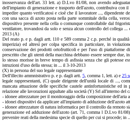
inosservanza dell'art. 33 lett. a) D.Lvo 81/08, non avendo adeguatam
dell'impianto di generazione e trasporto dell'azoto, contribuiva con 
impedire quanto verificatosi e cioè che il lavoratore ..., dipendente de
con una sacca di azoto posta nella parte sommitale della cella, vero
dispositivo presente nella cella o comunque controllabile dal frigorista
ventilatore, trovandosi da solo e senza alcun controllo del collega ..
2013 (A)
Del reato p. e p. dagli artt. 110 e 589 comma 2 c.p. perché in qualit
imperizia) ed altresì per colpa specifica in particolare, in violaz
conservazione dei prodotti ortofrutticoli e per l'uso di piattaforme 
prescritto che gli utenti della macchina debbano essere sempre due, in
lo stesso morisse in breve tempo di asfissia senza che gli potesse es
istruzioni d'uso della stessa; in ... il 3-10-2013
(X) in persona del suo legale rappresentante
Dell'illecito ammnistrativo p. e p. dagli artt.
5
, comma 1, lett. a) e
25 s
legale rappresentanti, (C) quale dirigente dell'unità locale di ..., c
mancata attuazione delle specifiche cautele antinfortunistiche ed i
relazione alle lavorazioni appaltate alla società (Y) Srl all'interno de
- idonee attrezzature per il monitoraggio della composizione dell'aria al
- idonei dispositivi da applicare all'impianto di adduzione dell'azoto at
- idonee attrezzature di natura informatica per il controllo da remoto s
generazione ed adduzione dell'azoto (art. 71, comma l D.Lvo 81/08),
prevenire reati della medesima specie di quello per cui si procede; in .