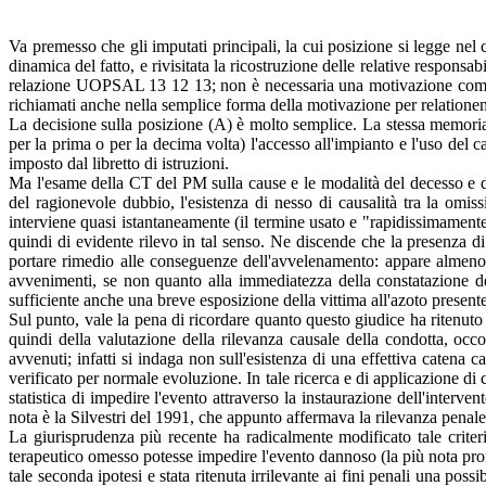
Va premesso che gli imputati principali, la cui posizione si legge nel 
dinamica del fatto, e rivisitata la ricostruzione delle relative responsab
relazione UOPSAL 13 12 13; non è necessaria una motivazione completa 
richiamati anche nella semplice forma della motivazione per relationem
La decisione sulla posizione (A) è molto semplice. La stessa memoria
per la prima o per la decima volta) l'accesso all'impianto e l'uso del
imposto dal libretto di istruzioni.
Ma l'esame della CT del PM sulla cause e le modalità del decesso e d
del ragionevole dubbio, l'esistenza di nesso di causalità tra la omi
interviene quasi istantaneamente (il termine usato e "rapidissimamente
quindi di evidente rilevo in tal senso. Ne discende che la presenza d
portare rimedio alle conseguenze dell'avvelenamento: appare almeno di
avvenimenti, se non quanto alla immediatezza della constatazione de
sufficiente anche una breve esposizione della vittima all'azoto presente
Sul punto, vale la pena di ricordare quanto questo giudice ha ritenuto i
quindi della valutazione della rilevanza causale della condotta, occor
avvenuti; infatti si indaga non sull'esistenza di una effettiva catena
verificato per normale evoluzione. In tale ricerca e di applicazione di 
statistica di impedire l'evento attraverso la instaurazione dell'interv
nota è la Silvestri del 1991, che appunto affermava la rilevanza penale 
La giurisprudenza più recente ha radicalmente modificato tale criteri
terapeutico omesso potesse impedire l'evento dannoso (la più nota pron
tale seconda ipotesi e stata ritenuta irrilevante ai fini penali una po