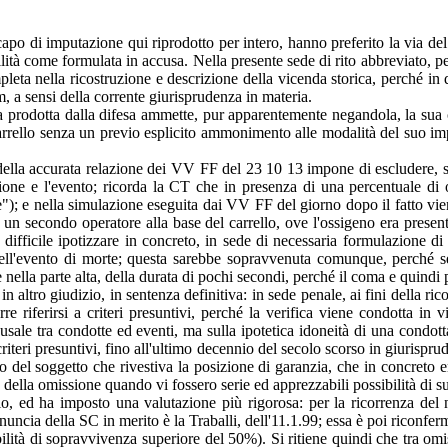
capo di imputazione qui riprodotto per intero, hanno preferito la via del
ilità come formulata in accusa. Nella presente sede di rito abbreviato, per 
nella ricostruzione e descrizione della vicenda storica, perché in que
, a sensi della corrente giurisprudenza in materia.
 prodotta dalla difesa ammette, pur apparentemente negandola, la sua 
 carrello senza un previo esplicito ammonimento alle modalità del suo im
ella accurata relazione dei VV FF del 23 10 13 impone di escludere, se
ssione e l'evento; ricorda la CT che in presenza di una percentuale di
"); e nella simulazione eseguita dai VV FF del giorno dopo il fatto vie
i un secondo operatore alla base del carrello, ove l'ossigeno era prese
fficile ipotizzare in concreto, in sede di necessaria formulazione di 
ll'evento di morte; questa sarebbe sopravvenuta comunque, perché secon
 nella parte alta, della durata di pochi secondi, perché il coma e quindi 
n altro giudizio, in sentenza definitiva: in sede penale, ai fini della ri
re riferirsi a criteri presuntivi, perché la verifica viene condotta in
 causale tra condotte ed eventi, ma sulla ipotetica idoneità di una condo
criteri presuntivi, fino all'ultimo decennio del secolo scorso in giurispru
ento del soggetto che rivestiva la posizione di garanzia, che in concreto
della omissione quando vi fossero serie ed apprezzabili possibilità di su
o, ed ha imposto una valutazione più rigorosa: per la ricorrenza del ne
uncia della SC in merito è la Traballi, dell'11.1.99; essa è poi riconfe
ssibilità di sopravvivenza superiore del 50%). Si ritiene quindi che tra 