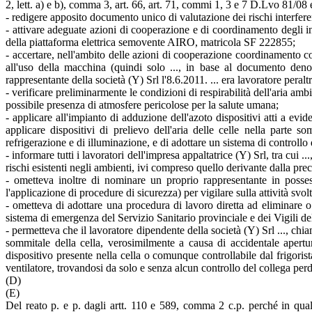
2, lett. a) e b), comma 3, art. 66, art. 71, commi 1, 3 e 7 D.Lvo 81/08 e
- redigere apposito documento unico di valutazione dei rischi interferenz
- attivare adeguate azioni di cooperazione e di coordinamento degli i
della piattaforma elettrica semovente AIRO, matricola SF 222855;
- accertare, nell'ambito delle azioni di cooperazione coordinamento con 
all'uso della macchina (quindi solo ..., in base al documento de
rappresentante della società (Y) Srl l'8.6.2011. ... era lavoratore pera
- verificare preliminarmente le condizioni di respirabilità dell'aria am
possibile presenza di atmosfere pericolose per la salute umana;
- applicare all'impianto di adduzione dell'azoto dispositivi atti a evi
applicare dispositivi di prelievo dell'aria delle celle nella parte
refrigerazione e di illuminazione, e di adottare un sistema di controllo 
- informare tutti i lavoratori dell'impresa appaltatrice (Y) Srl, tra cui 
rischi esistenti negli ambienti, ivi compreso quello derivante dalla 
- ometteva inoltre di nominare un proprio rappresentante in posse
l'applicazione di procedure di sicurezza) per vigilare sulla attività svolt
- ometteva di adottare una procedura di lavoro diretta ad eliminare o
sistema di emergenza del Servizio Sanitario provinciale e dei Vigili de
- permetteva che il lavoratore dipendente della società (Y) Srl ..., chi
sommitale della cella, verosimilmente a causa di accidentale apert
dispositivo presente nella cella o comunque controllabile dal frigorista
ventilatore, trovandosi da solo e senza alcun controllo del collega pe
(D)
(E)
Del reato p. e p. dagli artt. 110 e 589, comma 2 c.p. perché in qual