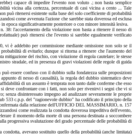
sarebbe) capace di impedire l'evento non voluto .; non basta semplice
lità vicina alla certezza, percentuale di casi vicina a cento ... Tale
non può ritenersi esistente sulla base del solo coefficiente di probabilità
potizzandosi come avvenuta l'azione che sarebbe stata doverosa ed esclusa
o in epoca significativamente posteriore o con minore intensità lesiva.
 38: l'accertamento della violazione non basta a ritenere il nesso di
ofattuale) può ritenersi che l'evento si sarebbe egualmente verificato
980, vi è addebito per commissione mediante omissione non solo se il
robabilità di evitarlo; dunque si ritorna a ritenere che l'aumento del
ta mitigazione del rischio, con violazione di regola cautelare; le stesse
istro stradale, ed in presenza di gravi violazioni delle regole di guida
non può essere confuso con il dubbio sulla fondatezza sulle proposizioni
 appunto di nesso di causalità), la regola del dubbio sistematico deve
a affidabilità di un assunto è temprata non tanto dalle conferme che esso
 si deve confrontare con i fatti, non solo per rivenirvi i segni che vi si
co; senza disinteressato impegno ad analizzare severamente le proprie
sub 533 c.p.p. del "ragionevole dubbio" ha codificato il principio della
ria è confermata dalla relazione dell'UFFICIO DEL MASSIMARIO, n. 157
otizzandosi come realizzata la condotta doverosa impeditiva dell'evento,
ccelerare il momento della morte di una persona destinata a soccombere
lla progressiva svalutazione del grado percentuale delle probabilità di
a condotta, avevano sostituito quello della probabilità (anche limitata)