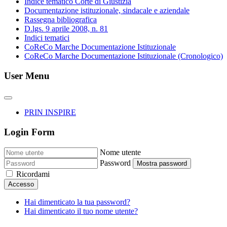
Indice tematico Corte di Giustizia
Documentazione istituzionale, sindacale e aziendale
Rassegna bibliografica
D.lgs. 9 aprile 2008, n. 81
Indici tematici
CoReCo Marche Documentazione Istituzionale
CoReCo Marche Documentazione Istituzionale (Cronologico)
User Menu
PRIN INSPIRE
Login Form
Nome utente
Password
Mostra password
Ricordami
Accesso
Hai dimenticato la tua password?
Hai dimenticato il tuo nome utente?