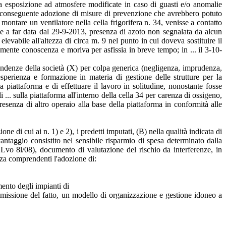
la esposizione ad atmosfere modificate in caso di guasti e/o anomalie
lla conseguente adozione di misure di prevenzione che avrebbero potuto
 montare un ventilatore nella cella frigorifera n. 34, venisse a contatto
ne a far data dal 29-9-2013, presenza di azoto non segnalata da alcun
elevabile all'altezza di circa m. 9 nel punto in cui doveva sostituire il
amente conoscenza e moriva per asfissia in breve tempo; in ... il 3-10-
pendenze della società (X) per colpa generica (negligenza, imprudenza,
sperienza e formazione in materia di gestione delle strutture per la
 piattaforma e di effettuare il lavoro in solitudine, nonostante fosse
. sulla piattaforma all'interno della cella 34 per carenza di ossigeno,
esenza di altro operaio alla base della piattaforma in conformità alle
ne di cui ai n. 1) e 2), i predetti imputati, (B) nella qualità indicata di
vantaggio consistito nel sensibile risparmio di spesa determinato dalla
Lvo 8l/08), documento di valutazione del rischio da interferenze, in
ezza comprendenti l'adozione di:
mento degli impianti di
missione del fatto, un modello di organizzazione e gestione idoneo a