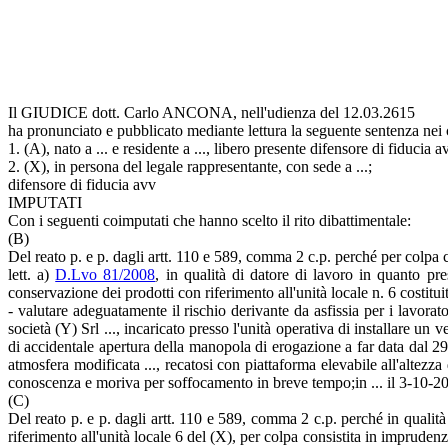
Il GIUDICE dott. Carlo ANCONA, nell'udienza del 12.03.2615
ha pronunciato e pubblicato mediante lettura la seguente sentenza nei 
1. (A), nato a ... e residente a ..., libero presente difensore di fiducia av
2. (X), in persona del legale rappresentante, con sede a ...;
difensore di fiducia avv
IMPUTATI
Con i seguenti coimputati che hanno scelto il rito dibattimentale:
(B)
Del reato p. e p. dagli artt. 110 e 589, comma 2 c.p. perché per colpa 
lett. a)
D.Lvo 81/2008
, in qualità di datore di lavoro in quanto pre
conservazione dei prodotti con riferimento all'unità locale n. 6 costitui
- valutare adeguatamente il rischio derivante da asfissia per i lavorat
società (Y) Srl ..., incaricato presso l'unità operativa di installare un
di accidentale apertura della manopola di erogazione a far data dal 29
atmosfera modificata ..., recatosi con piattaforma elevabile all'altezz
conoscenza e moriva per soffocamento in breve tempo;in ... il 3-10-2
(C)
Del reato p. e p. dagli artt. 110 e 589, comma 2 c.p. perché in qualità
riferimento all'unità locale 6 del (X), per colpa consistita in imprude