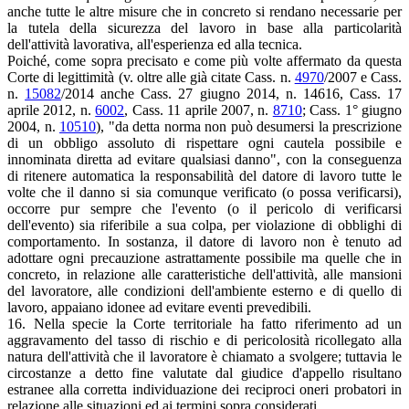
anche tutte le altre misure che in concreto si rendano necessarie per
la tutela della sicurezza del lavoro in base alla particolarità
dell'attività lavorativa, all'esperienza ed alla tecnica.
Poiché, come sopra precisato e come più volte affermato da questa
Corte di legittimità (v. oltre alle già citate Cass. n.
4970
/2007 e Cass.
n.
15082
/2014 anche Cass. 27 giugno 2014, n. 14616, Cass. 17
aprile 2012, n.
6002
, Cass. 11 aprile 2007, n.
8710
; Cass. 1° giugno
2004, n.
10510
), "da detta norma non può desumersi la prescrizione
di un obbligo assoluto di rispettare ogni cautela possibile e
innominata diretta ad evitare qualsiasi danno", con la conseguenza
di ritenere automatica la responsabilità del datore di lavoro tutte le
volte che il danno si sia comunque verificato (o possa verificarsi),
occorre pur sempre che l'evento (o il pericolo di verificarsi
dell'evento) sia riferibile a sua colpa, per violazione di obblighi di
comportamento. In sostanza, il datore di lavoro non è tenuto ad
adottare ogni precauzione astrattamente possibile ma quelle che in
concreto, in relazione alle caratteristiche dell'attività, alle mansioni
del lavoratore, alle condizioni dell'ambiente esterno e di quello di
lavoro, appaiano idonee ad evitare eventi prevedibili.
16. Nella specie la Corte territoriale ha fatto riferimento ad un
aggravamento del tasso di rischio e di pericolosità ricollegato alla
natura dell'attività che il lavoratore è chiamato a svolgere; tuttavia le
circostanze a detto fine valutate dal giudice d'appello risultano
estranee alla corretta individuazione dei reciproci oneri probatori in
relazione alle situazioni ed ai termini sopra considerati.