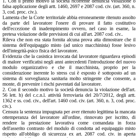
1. Con il primo motivo la società ricorrente denuncia violazione o
falsa applicazione degli artt. 1460, 2697 e 2087 cod. civ. (art. 360, n.
3, cod. proc. civ.).
Lamenta che la Corte territoriale abbia erroneamente ritenuto assolto
da parte del lavoratore l'onere di provare il fatto costitutivo
dell'eccezione di inadempimento ovvero, nel caso in esame, la
pretesa violazione delle previsioni di cui all'art. 2087 cod. civ..
Rileva che non era stata fornita alcuna prova atta dimostrare che il
sistema dell'equipaggio misto (ad unico macchinista) fosse lesivo
dell'integrità-psico fisica del lavoratore.
Evidenzia che la casistica invocata dal lavoratore riguardava episodi
di malore verificatisi negli anni antecedenti l'introduzione del nuovo
modulo organizzativo e che il macchinista, proprio per la
considerazione inerente lo stress cui è esposto è sottoposto ad un
sistema di sorveglianza sanitaria molto stringente che consente, a
monte, di prevenire i rischi paventati dal lavoratore.
2. Con il secondo motivo la società denuncia la violazione dell'art.
56 lett. h) del c.c.n.l. attività ferroviaria del 20/7/2012, degli artt.
1362 e ss. cod. civ., dell'art. 1460 cod. civ. (art. 360, n. 3, cod. proc.
civ.).
Censura la sentenza impugnata per aver ritenuto legittima la mancata
ottemperanza del lavoratore all'ordine, rinnovato per iscritto, di
rendere la prestazione lavorativa come comandata in forza
dell'asserito contrasto del modulo di condotta ad equipaggio misto
rispetto all'obbligo di sicurezza ex art. 2087 cod. civ. in aperta