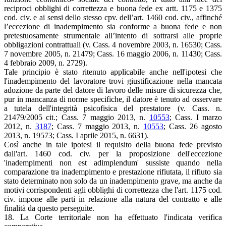
reciproci obblighi di correttezza e buona fede ex artt. 1175 e 1375
cod. civ. e ai sensi dello stesso cpv. dell’art. 1460 cod. civ., affinché
l’eccezione di inadempimento sia conforme a buona fede e non
pretestuosamente strumentale all’intento di sottrarsi alle proprie
obbligazioni contrattuali (v. Cass. 4 novembre 2003, n. 16530; Cass.
7 novembre 2005, n. 21479; Cass. 16 maggio 2006, n. 11430; Cass.
4 febbraio 2009, n. 2729).
Tale principio è stato ritenuto applicabile anche nell'ipotesi che
l'inadempimento del lavoratore trovi giustificazione nella mancata
adozione da parte del datore di lavoro delle misure di sicurezza che,
pur in mancanza di norme specifiche, il datore è tenuto ad osservare
a tutela dell'integrità psicofisica del prestatore (v. Cass. n.
21479/2005 cit.; Cass. 7 maggio 2013, n.
10553
; Cass. I marzo
2012, n.
3187
; Cass. 7 maggio 2013, n.
10553
; Cass. 26 agosto
2013, n. 19573; Cass. I aprile 2015, n. 6631).
Così anche in tale ipotesi il requisito della buona fede previsto
dall'art. 1460 cod. civ. per la proposizione dell'eccezione
'inadempimenti non est adimplendum' sussiste quando nella
comparazione tra inadempimento e prestazione rifiutata, il rifiuto sia
stato determinato non solo da un inadempimento grave, ma anche da
motivi corrispondenti agli obblighi di correttezza che l'art. 1175 cod.
civ. impone alle parti in relazione alla natura del contratto e alle
finalità da questo perseguite.
18. La Corte territoriale non ha effettuato l'indicata verifica