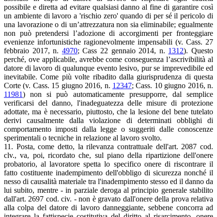
possibile e diretta ad evitare qualsiasi danno al fine di garantire così
un ambiente di lavoro a 'rischio zero' quando di per sé il pericolo di
una lavorazione o di un’attrezzatura non sia eliminabile; egualmente
non può pretendersi l’adozione di accorgimenti per fronteggiare
evenienze infortunistiche ragionevolmente impensabili (v. Cass. 27
febbraio 2017, n.
4970
; Cass 22 gennaio 2014, n.
1312
). Questo
perché, ove applicabile, avrebbe come conseguenza l’ascrivibilità al
datore di lavoro di qualunque evento lesivo, pur se imprevedibile ed
inevitabile. Come più volte ribadito dalla giurisprudenza di questa
Corte (v. Cass. 15 giugno 2016, n.
12347
; Cass. 10 giugno 2016, n.
11981
) non si può automaticamente presupporre, dal semplice
verificarsi del danno, l'inadeguatezza delle misure di protezione
adottate, ma è necessario, piuttosto, che la lesione del bene tutelato
derivi causalmente dalla violazione di determinati obblighi di
comportamento imposti dalla legge o suggeriti dalle conoscenze
sperimentali o tecniche in relazione al lavoro svolto.
11. Posta, come detto, la rilevanza contrattuale dell'art. 2087 cod.
clv., va, poi, ricordato che, sul piano della ripartizione dell'onere
probatorio, al lavoratore spetta lo specifico onere di riscontrare il
fatto costituente inadempimento dell'obbligo di sicurezza nonché il
nesso di causalità materiale tra l'inadempimento stesso ed il danno da
lui subito, mentre - in parziale deroga al principio generale stabilito
dall'art. 2697 cod. civ. - non è gravato dall'onere della prova relativa
alla colpa del datore di lavoro danneggiante, sebbene concorra ad
integrare la fattispecie costitutiva del diritto al risarcimento, onere