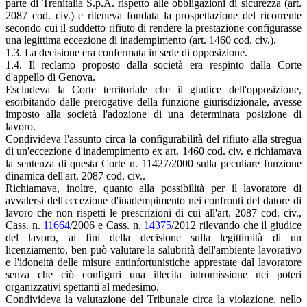
parte di Trenitalia S.p.A. rispetto alle obbligazioni di sicurezza (art.
2087 cod. civ.) e riteneva fondata la prospettazione del ricorrente
secondo cui il suddetto rifiuto di rendere la prestazione configurasse
una legittima eccezione di inadempimento (art. 1460 cod. civ.).
1.3. La decisione era confermata in sede di opposizione.
1.4. Il reclamo proposto dalla società era respinto dalla Corte
d'appello di Genova.
Escludeva la Corte territoriale che il giudice dell'opposizione,
esorbitando dalle prerogative della funzione giurisdizionale, avesse
imposto alla società l'adozione di una determinata posizione di
lavoro.
Condivideva l'assunto circa la configurabilità del rifiuto alla stregua
di un'eccezione d'inadempimento ex art. 1460 cod. civ. e richiamava
la sentenza di questa Corte n. 11427/2000 sulla peculiare funzione
dinamica dell'art. 2087 cod. civ..
Richiamava, inoltre, quanto alla possibilità per il lavoratore di
avvalersi dell'eccezione d'inadempimento nei confronti del datore di
lavoro che non rispetti le prescrizioni di cui all'art. 2087 cod. civ.,
Cass. n.
11664
/2006 e Cass. n.
14375
/2012 rilevando che il giudice
del lavoro, ai fini della decisione sulla legittimità di un
licenziamento, ben può valutare la salubrità dell'ambiente lavorativo
e l'idoneità delle misure antinfortunistiche apprestate dal lavoratore
senza che ciò configuri una illecita intromissione nei poteri
organizzativi spettanti al medesimo.
Condivideva la valutazione del Tribunale circa la violazione, nello