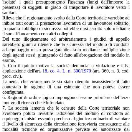
'isolato' i quali presuppongono l'assenza (lungi dall'imporre la
presenza) di soggetti in grado di trasportare il lavoratore verso i
sanitari.
Rileva che il ragionamento svolto dalla Corte territoriale varrebbe ad
inibire tout court la prestazione lavorativa di un lavoratore solitario,
in quanto l'obbligo di sicurezza potrebbe dirsi assolto solo mediante
il suo affiancamento con altri colleghi.
Del tutto illogicamente ed arbitrariamente i giudici di appello
sarebbero giunti a ritenere che la sicurezza del modulo di condotta
ad equipaggio misto possa garantirsi solo mediante moltiplicazione
degli agenti stessi, giungendo di fatto all'abrogazione del modulo in
esame.
5. Con il quinto motivo la società denuncia la violazione e falsa
applicazione dell'art.
18, co. 4, L. n. 300/1970
(art. 360, n. 3, cod.
proc. civ.).
Lamenta che erroneamente sia stato ritenuto insussistente il fatto
contestato in ragione di una esimente che non poteva essere
configurata.
6. Ragioni di ordine logico impongono l'esame prioritario del terzo
motivo di ricorso che è infondato.
7. La società lamenta che le censure della Corte territoriale non
avrebbero potuto investire l'adozione del modulo di condotta ad
equipaggio 'misto' essendo precluso al giudice ordinario di valutare
il livello di sicurezza della circolazione ferroviaria conseguente alle
modalità tecniche ed organizzative previste ed autorizzate dal