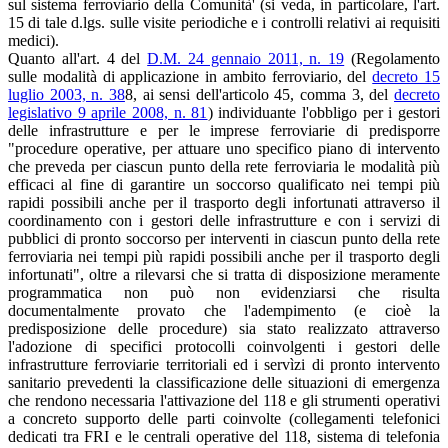
sul sistema ferroviario della Comunità' (si veda, in particolare, l'art.
15 di tale d.lgs. sulle visite periodiche e i controlli relativi ai requisiti
medici).
Quanto all'art. 4 del
D.M. 24 gennaio 2011, n. 19
(Regolamento
sulle modalità di applicazione in ambito ferroviario, del
decreto 15
luglio 2003, n. 38
8, ai sensi dell'articolo 45, comma 3, del
decreto
legislativo 9 aprile 2008, n. 81
) individuante l'obbligo per i gestori
delle infrastrutture e per le imprese ferroviarie di predisporre
"procedure operative, per attuare uno specifico piano di intervento
che preveda per ciascun punto della rete ferroviaria le modalità più
efficaci al fine di garantire un soccorso qualificato nei tempi più
rapidi possibili anche per il trasporto degli infortunati attraverso il
coordinamento con i gestori delle infrastrutture e con i servizi di
pubblici di pronto soccorso per interventi in ciascun punto della rete
ferroviaria nei tempi più rapidi possibili anche per il trasporto degli
infortunati", oltre a rilevarsi che si tratta di disposizione meramente
programmatica non può non evidenziarsi che risulta
documentalmente provato che l'adempimento (e cioè la
predisposizione delle procedure) sia stato realizzato attraverso
l'adozione di specifici protocolli coinvolgenti i gestori delle
infrastrutture ferroviarie territoriali ed i servìzi di pronto intervento
sanitario prevedenti la classificazione delle situazioni di emergenza
che rendono necessaria l'attivazione del 118 e gli strumenti operativi
a concreto supporto delle parti coinvolte (collegamenti telefonici
dedicati tra FRI e le centrali operative del 118, sistema di telefonia