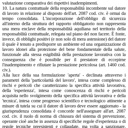
valutazione comparativa dei rispettivi inadempimenti.
10. La natura contrattuale della responsabilità incombente sul datore
di lavoro in relazione al disposto dell'art. 2087 cod. civ. è ormai da
tempo consolidata. L'incorporazione dell'obbligo di sicurezza
all'interno della struttura del rapporto obbligatorio non rappresenta
una mera enclave della responsabilità aquiliana nel territorio della
responsabilità contrattuale, relegata sul piano del non facere. È fonte,
invece, di obblighi positivi (e non solo di mera astensione) del datore
il quale è tenuto a predisporre un ambiente ed una organizzazione di
lavoro idonei alla protezione del bene fondamentale della salute,
funzionale alla stessa esigibilità della prestazione lavorativa con la
conseguenza che è possibile per il prestatore di eccepirne
l'inadempimento e rifiutare la prestazione pericolosa (art. 1460 cod.
civ.).
Alla luce della sua formulazione 'aperta' - declinata attraverso i
parametri della 'particolarità del lavoro', intesa come complesso di
rischi e pericoli che caratterizzano la specifica attività lavorativa,
della 'esperienza', intesa come conoscenza di rischi e pericoli
acquisita nello svolgimento della specifica attività lavorativa e della
'tecnica', intesa come progresso scientifico e tecnologico attinente a
misure di tutela su cui il datore di lavoro deve essere aggiornato - la
giurisprudenza consolidata è concorde nell'assegnare all'art. 2087
cod. civ. il ruolo di norma di chiusura del sistema di prevenzione,
operante cioè anche in assenza di specifiche regole d'esperienza o di
regole tecniche preesistenti e collaudate, ma volta a sanzionare,