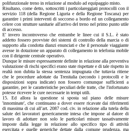
polifunzionale treno in relazione al modulo ad equipaggio misto.
Risultano, come detto, sottoscritti i particolareggiati protocolli con il
servizio 118 (della Regione Liguria e della Regione Toscana) per
garantire i primi interventi di soccorso a bordo ed un collegamento
celere con strutture sanitarie all'arrivo del treno nel primo punto utile
di accesso.
E' invero incontroverso che entrambe le linee cui il S.L. è stato
addetto fossero provviste dei sistemi di controllo della marcia o di
supporto alla condotta dianzi enunciati e che il personale viaggiante
avesse in dotazione un apparato di collegamento in telefonia mobile
con il dirigente centrale operativo.
Dunque le misure espressamente definite in relazione alla preventiva
valutazione di rischi specifici erano state rispettate e di tale rispetto in
realtà non dubita la stessa sentenza impugnata che tuttavia ritiene
che le procedure adottate da Trenitalia (secondo i protocolli e le
disposizioni sopra indicate) non fossero comunque sufficienti a
garantire, per le caratteristiche peculiari delle tratte, che l'infortunato
potesse ricevere le cure necessarie in tempi utili.
15. Ed allora la questione si sposta sul piano delle misure
'innominate', che continuano a dover essere ricavate dai riferimenti
di massima di cui all’art. 2087 cod. civ. in relazione alla tutela della
salute dei lavoratori genericamente intesa che impone al datore di
lavoro di adottare non solo le particolari misure tassativamente
imposte dalla legge in relazione allo specifico tipo di attività
esercitata e quelle generiche dettate dalla comune prudenza, ma