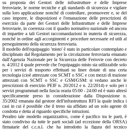
su proposta dei Gestori delle infrastrutture e delle Imprese
ferroviarie, le norme tecniche e gli standards di sicurezza e vigilare
sulla loro applicazione nonché di controllare, promuovere e, se del
caso imporre, le disposizioni e l'emanazione delle prescrizioni di
esercizio da parte dei Gestori delle Infrastrutture e delle Imprese
ferroviarie, in coerenza con il quadro normativo nazionale ed ancora
di impartire a tali Gestori raccomandazioni in materia di sicurezza,
nonché in ordine agli accorgimenti e procedure necessarie ed utili al
perseguimento della sicurezza ferroviaria.
Il modello dell'equipaggio 'misto' è stato in particolare contemplato e
disciplinato dal Regolamento per la circolazione ferroviaria emanato
dall'Agenzia Nazionale per la Sicurezza delle Ferrovie con decreto
n. 4/2012 il quale prevede che l'equipaggio misto sia utilizzabile solo
per i servizi di trasporto effettuati su linee dotate di una certa
tecnologia (cioè attrezzate con SCMT o SSC e con mezzi di trazione
attrezzati con SCMT o SSC e GSM/GSM: si vedano anche le
prescrizioni di esercizio PEIF n. 20/2012 e n. 22/2014) e solo per i
servizi programmati nella fascia oraria 05:00 - 24:00 ed è stato altresì
specificamente preso in considerazione dalla Disposizione n.
35/2002 emanata dal gestore dell'infrastruttura RFI la quale indica i
casi in cui è possibile che il treno sia affidato ad un solo agente di
condotta e detta al riguardo specifiche istruzioni.
Peraltro tale modello organizzativo, come è pacifico tra le parti, è
stato condiviso da tutte le parti sociali (ad eccezione della ORSA)
firmatarie del c.c.n.l. che ha introdotto la figura del tecnico