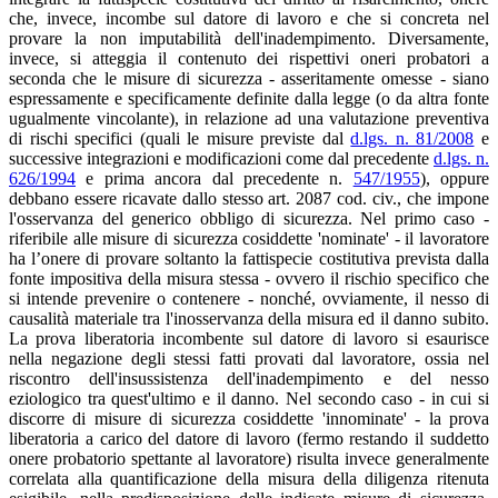
che, invece, incombe sul datore di lavoro e che si concreta nel
provare la non imputabilità dell'inadempimento. Diversamente,
invece, si atteggia il contenuto dei rispettivi oneri probatori a
seconda che le misure di sicurezza - asseritamente omesse - siano
espressamente e specificamente definite dalla legge (o da altra fonte
ugualmente vincolante), in relazione ad una valutazione preventiva
di rischi specifici (quali le misure previste dal
d.lgs. n. 81/2008
e
successive integrazioni e modificazioni come dal precedente
d.lgs. n.
626/1994
e prima ancora dal precedente n.
547/1955
), oppure
debbano essere ricavate dallo stesso art. 2087 cod. civ., che impone
l'osservanza del generico obbligo di sicurezza. Nel primo caso -
riferibile alle misure di sicurezza cosiddette 'nominate' - il lavoratore
ha l’onere di provare soltanto la fattispecie costitutiva prevista dalla
fonte impositiva della misura stessa - ovvero il rischio specifico che
si intende prevenire o contenere - nonché, ovviamente, il nesso di
causalità materiale tra l'inosservanza della misura ed il danno subito.
La prova liberatoria incombente sul datore di lavoro si esaurisce
nella negazione degli stessi fatti provati dal lavoratore, ossia nel
riscontro dell'insussistenza dell'inadempimento e del nesso
eziologico tra quest'ultimo e il danno. Nel secondo caso - in cui si
discorre di misure di sicurezza cosiddette 'innominate' - la prova
liberatoria a carico del datore di lavoro (fermo restando il suddetto
onere probatorio spettante al lavoratore) risulta invece generalmente
correlata alla quantificazione della misura della diligenza ritenuta