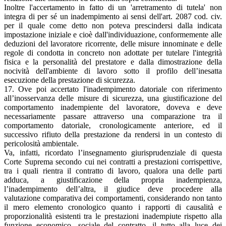
Inoltre l'accertamento in fatto di un 'arretramento di tutela' non
integra di per sé un inadempimento ai sensi dell'art. 2087 cod. civ.
per il quale come detto non poteva prescindersi dalla indicata
impostazione iniziale e cioè dall'individuazione, conformemente alle
deduzioni del lavoratore ricorrente, delle misure innominate e delle
regole di condotta in concreto non adottate per tutelare l'integrità
fisica e la personalità del prestatore e dalla dimostrazione della
nocività dell'ambiente di lavoro sotto il profilo dell’inesatta
esecuzione della prestazione di sicurezza.
17. Ove poi accertato l'inadempimento datoriale con riferimento
all’inosservanza delle misure di sicurezza, una giustificazione del
comportamento inadempiente del lavoratore, doveva e deve
necessariamente passare attraverso una comparazione tra il
comportamento datoriale, cronologicamente anteriore, ed il
successivo rifiuto della prestazione da rendersi in un contesto di
pericolosità ambientale.
Va, infatti, ricordato l’insegnamento giurisprudenziale di questa
Corte Suprema secondo cui nei contratti a prestazioni corrispettive,
tra i quali rientra il contratto di lavoro, qualora una delle parti
adduca, a giustificazione della propria inadempienza,
l’inadempimento dell’altra, il giudice deve procedere alla
valutazione comparativa dei comportamenti, considerando non tanto
il mero elemento cronologico quanto i rapporti di causalità e
proporzionalità esistenti tra le prestazioni inadempiute rispetto alla
funzione economico- sociale del contratto, il tutto alla luce dei