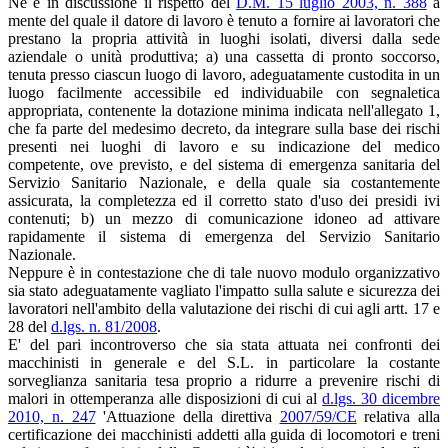
Né è in discussione il rispetto del
D.M. 15 luglio 2003, n. 388
a
mente del quale il datore di lavoro è tenuto a fornire ai lavoratori che
prestano la propria attività in luoghi isolati, diversi dalla sede
aziendale o unità produttiva; a) una cassetta di pronto soccorso,
tenuta presso ciascun luogo di lavoro, adeguatamente custodita in un
luogo facilmente accessibile ed individuabile con segnaletica
appropriata, contenente la dotazione minima indicata nell'allegato 1,
che fa parte del medesimo decreto, da integrare sulla base dei rischi
presenti nei luoghi di lavoro e su indicazione del medico
competente, ove previsto, e del sistema di emergenza sanitaria del
Servizio Sanitario Nazionale, e della quale sia costantemente
assicurata, la completezza ed il corretto stato d'uso dei presidi ivi
contenuti; b) un mezzo di comunicazione idoneo ad attivare
rapidamente il sistema di emergenza del Servizio Sanitario
Nazionale.
Neppure è in contestazione che di tale nuovo modulo organizzativo
sia stato adeguatamente vagliato l'impatto sulla salute e sicurezza dei
lavoratori nell'ambito della valutazione dei rischi di cui agli artt. 17 e
28 del
d.lgs. n. 81/2008
.
E' del pari incontroverso che sia stata attuata nei confronti dei
macchinisti in generale e del S.L. in particolare la costante
sorveglianza sanitaria tesa proprio a ridurre a prevenire rischi di
malori in ottemperanza alle disposizioni di cui al
d.lgs. 30 dicembre
2010, n. 247
'Attuazione della direttiva
2007/59/CE
relativa alla
certificazione dei macchinisti addetti alla guida di locomotori e treni