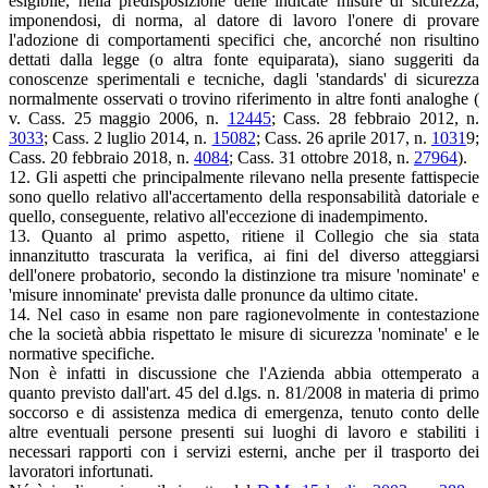
esigibile, nella predisposizione delle indicate misure di sicurezza,
imponendosi, di norma, al datore di lavoro l'onere di provare
l'adozione di comportamenti specifici che, ancorché non risultino
dettati dalla legge (o altra fonte equiparata), siano suggeriti da
conoscenze sperimentali e tecniche, dagli 'standards' di sicurezza
normalmente osservati o trovino riferimento in altre fonti analoghe (
v. Cass. 25 maggio 2006, n.
12445
; Cass. 28 febbraio 2012, n.
3033
; Cass. 2 luglio 2014, n.
15082
; Cass. 26 aprile 2017, n.
1031
9;
Cass. 20 febbraio 2018, n.
4084
; Cass. 31 ottobre 2018, n.
27964
).
12. Gli aspetti che principalmente rilevano nella presente fattispecie
sono quello relativo all'accertamento della responsabilità datoriale e
quello, conseguente, relativo all'eccezione di inadempimento.
13. Quanto al primo aspetto, ritiene il Collegio che sia stata
innanzitutto trascurata la verifica, ai fini del diverso atteggiarsi
dell'onere probatorio, secondo la distinzione tra misure 'nominate' e
'misure innominate' prevista dalle pronunce da ultimo citate.
14. Nel caso in esame non pare ragionevolmente in contestazione
che la società abbia rispettato le misure di sicurezza 'nominate' e le
normative specifiche.
Non è infatti in discussione che l'Azienda abbia ottemperato a
quanto previsto dall'art. 45 del d.lgs. n. 81/2008 in materia di primo
soccorso e di assistenza medica di emergenza, tenuto conto delle
altre eventuali persone presenti sui luoghi di lavoro e stabiliti i
necessari rapporti con i servizi esterni, anche per il trasporto dei
lavoratori infortunati.