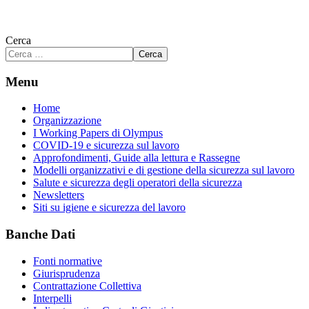
Cerca
Cerca
Menu
Home
Organizzazione
I Working Papers di Olympus
COVID-19 e sicurezza sul lavoro
Approfondimenti, Guide alla lettura e Rassegne
Modelli organizzativi e di gestione della sicurezza sul lavoro
Salute e sicurezza degli operatori della sicurezza
Newsletters
Siti su igiene e sicurezza del lavoro
Banche Dati
Fonti normative
Giurisprudenza
Contrattazione Collettiva
Interpelli