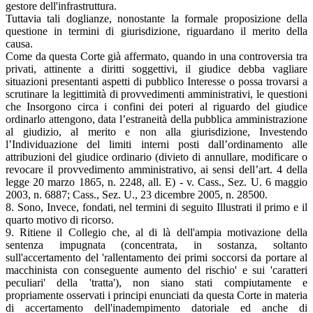
gestore dell'infrastruttura.
Tuttavia tali doglianze, nonostante la formale proposizione della
questione in termini di giurisdizione, riguardano il merito della
causa.
Come da questa Corte già affermato, quando in una controversia tra
privati, attinente a diritti soggettivi, il giudice debba vagliare
situazioni presentanti aspetti di pubblico Interesse o possa trovarsi a
scrutinare la legittimità di provvedimenti amministrativi, le questioni
che Insorgono circa i confini dei poteri al riguardo del giudice
ordinarlo attengono, data l’estraneità della pubblica amministrazione
al giudizio, al merito e non alla giurisdizione, Investendo
l’Individuazione del limiti interni posti dall’ordinamento alle
attribuzioni del giudice ordinario (divieto di annullare, modificare o
revocare il provvedimento amministrativo, ai sensi dell’art. 4 della
legge 20 marzo 1865, n. 2248, all. E) - v. Cass., Sez. U. 6 maggio
2003, n. 6887; Cass., Sez. U., 23 dicembre 2005, n. 28500.
8. Sono, Invece, fondati, nel termini di seguito Illustrati il primo e il
quarto motivo di ricorso.
9. Ritiene il Collegio che, al di là dell'ampia motivazione della
sentenza impugnata (concentrata, in sostanza, soltanto
sull'accertamento del 'rallentamento dei primi soccorsi da portare al
macchinista con conseguente aumento del rischio' e sui 'caratteri
peculiari' della 'tratta'), non siano stati compiutamente e
propriamente osservati i principi enunciati da questa Corte in materia
di accertamento dell'inadempimento datoriale ed anche di