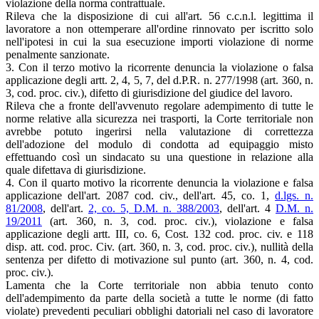
violazione della norma contrattuale.
Rileva che la disposizione di cui all'art. 56 c.c.n.l. legittima il
lavoratore a non ottemperare all'ordine rinnovato per iscritto solo
nell'ipotesi in cui la sua esecuzione importi violazione di norme
penalmente sanzionate.
3. Con il terzo motivo la ricorrente denuncia la violazione o falsa
applicazione degli artt. 2, 4, 5, 7, del d.P.R. n. 277/1998 (art. 360, n.
3, cod. proc. civ.), difetto di giurisdizione del giudice del lavoro.
Rileva che a fronte dell'avvenuto regolare adempimento di tutte le
norme relative alla sicurezza nei trasporti, la Corte territoriale non
avrebbe potuto ingerirsi nella valutazione di correttezza
dell'adozione del modulo di condotta ad equipaggio misto
effettuando così un sindacato su una questione in relazione alla
quale difettava di giurisdizione.
4. Con il quarto motivo la ricorrente denuncia la violazione e falsa
applicazione dell'art. 2087 cod. civ., dell'art. 45, co. 1,
d.lgs. n.
81/2008
, dell'art.
2, co. 5, D.M. n. 388/2003
, dell'art. 4
D.M. n.
19/2011
(art. 360, n. 3, cod. proc. civ.), violazione e falsa
applicazione degli artt. III, co. 6, Cost. 132 cod. proc. civ. e 118
disp. att. cod. proc. Civ. (art. 360, n. 3, cod. proc. civ.), nullità della
sentenza per difetto di motivazione sul punto (art. 360, n. 4, cod.
proc. civ.).
Lamenta che la Corte territoriale non abbia tenuto conto
dell'adempimento da parte della società a tutte le norme (di fatto
violate) prevedenti peculiari obblighi datoriali nel caso di lavoratore