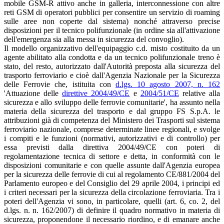
mobile GSM-R attivo anche in galleria, interconnessione con altre
reti GSM di operatori pubblici per consentire un servizio di roaming
sulle aree non coperte dal sistema) nonché attraverso precise
disposizioni per il tecnico polifunzionale (in ordine sia all'attivazione
dell'emergenza sia alla messa in sicurezza del convoglio).
Il modello organizzativo dell'equipaggio c.d. misto costituito da un
agente abilitato alla condotta e da un tecnico polifunzionale treno è
stato, del resto, autorizzato dall'Autorità preposta alla sicurezza del
trasporto ferroviario e cioè dall'Agenzia Nazionale per la Sicurezza
delle Ferrovie che, istituita con
d.lgs. 10 agosto 2007, n. 162
'Attuazione delle
direttive 2004/49/CE
e
2004/51/CE
relative alla
sicurezza e allo sviluppo delle ferrovie comunitarie', ha assunto nella
materia della sicurezza del trasporto e dal gruppo FS S.p.A. le
attribuzioni già di competenza del Ministero dei Trasporti sul sistema
ferroviario nazionale, comprese determinate linee regionali, e svolge
i compiti e le funzioni (normativi, autorizzativi e di controllo) per
essa previsti dalla direttiva 2004/49/CE con poteri di
regolamentazione tecnica di settore e detta, in conformità con le
disposizioni comunitarie e con quelle assunte dall'Agenzia europea
per la sicurezza delle ferrovie di cui al regolamento CE/881/2004 del
Parlamento europeo e del Consiglio del 29 aprile 2004, i principi ed
i criteri necessari per la sicurezza della circolazione ferroviaria. Tra i
poteri dell'Agenzia vi sono, in particolare, quelli (art. 6, co. 2, del
d.lgs. n. n. 162/2007) di definire il quadro normativo in materia di
sicurezza, proponendone il necessario riordino, e di emanare anche