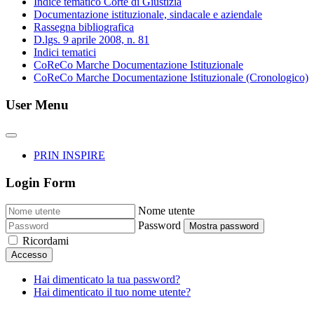
Indice tematico Corte di Giustizia
Documentazione istituzionale, sindacale e aziendale
Rassegna bibliografica
D.lgs. 9 aprile 2008, n. 81
Indici tematici
CoReCo Marche Documentazione Istituzionale
CoReCo Marche Documentazione Istituzionale (Cronologico)
User Menu
PRIN INSPIRE
Login Form
Nome utente
Password
Mostra password
Ricordami
Accesso
Hai dimenticato la tua password?
Hai dimenticato il tuo nome utente?