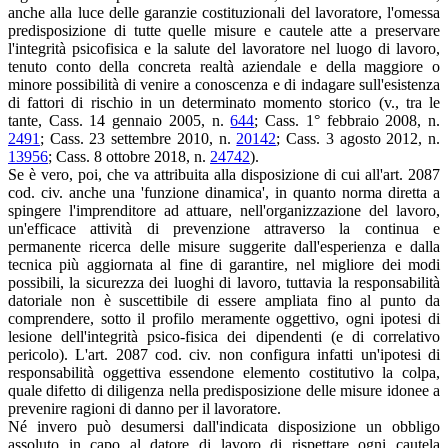
anche alla luce delle garanzie costituzionali del lavoratore, l'omessa
predisposizione di tutte quelle misure e cautele atte a preservare
l'integrità psicofisica e la salute del lavoratore nel luogo di lavoro,
tenuto conto della concreta realtà aziendale e della maggiore o
minore possibilità di venire a conoscenza e di indagare sull'esistenza
di fattori di rischio in un determinato momento storico (v., tra le
tante, Cass. 14 gennaio 2005, n.
644
; Cass. 1° febbraio 2008, n.
2491
; Cass. 23 settembre 2010, n.
20142
; Cass. 3 agosto 2012, n.
13956
; Cass. 8 ottobre 2018, n.
24742
).
Se è vero, poi, che va attribuita alla disposizione di cui all'art. 2087
cod. civ. anche una 'funzione dinamica', in quanto norma diretta a
spingere l'imprenditore ad attuare, nell'organizzazione del lavoro,
un'efficace attività di prevenzione attraverso la continua e
permanente ricerca delle misure suggerite dall'esperienza e dalla
tecnica più aggiornata al fine di garantire, nel migliore dei modi
possibili, la sicurezza dei luoghi di lavoro, tuttavia la responsabilità
datoriale non è suscettibile di essere ampliata fino al punto da
comprendere, sotto il profilo meramente oggettivo, ogni ipotesi di
lesione dell'integrità psico-fisica dei dipendenti (e di correlativo
pericolo). L'art. 2087 cod. civ. non configura infatti un'ipotesi di
responsabilità oggettiva essendone elemento costitutivo la colpa,
quale difetto di diligenza nella predisposizione delle misure idonee a
prevenire ragioni di danno per il lavoratore.
Né invero può desumersi dall'indicata disposizione un obbligo
assoluto in capo al datore di lavoro di rispettare ogni cautela