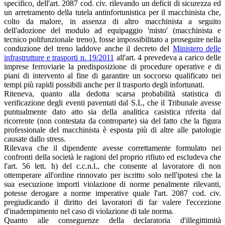
specifico, dell'art. 2087 cod. civ. rilevando un deficit di sicurezza ed
un arretramento della tutela antinfortunistica per il macchinista che,
colto da malore, in assenza di altro macchinista a seguito
dell'adozione del modulo ad equipaggio 'misto' (macchinista e
tecnico polifunzionale treno), fosse impossibilitato a proseguire nella
conduzione del treno laddove anche il decreto del
Ministero delle
infrastrutture e trasporti n. 19/2011
all'art. 4 prevedeva a carico delle
imprese ferroviarie la predisposizione di procedure operative e di
piani di intervento al fine di garantire un soccorso qualificato nei
tempi più rapidi possibili anche per il trasporto degli infortunati.
Riteneva, quanto alla dedotta scarsa probabilità statistica di
verificazione degli eventi paventati dal S.L, che il Tribunale avesse
puntualmente dato atto sia della analitica casistica riferita dal
ricorrente (non contestata da controparte) sia del fatto che la figura
professionale del macchinista è esposta più di altre alle patologie
causate dallo stress.
Rilevava che il dipendente avesse correttamente formulato nei
confronti della società le ragioni del proprio rifiuto ed escludeva che
l'art. 56 lett. h) del c.c.n.l., che consente al lavoratore di non
ottemperare all'ordine rinnovato per iscritto solo nell'ipotesi che la
sua esecuzione importi violazione di norme penalmente rilevanti,
potesse derogare a norme imperative quale l'art. 2087 cod. civ.
pregiudicando il diritto dei lavoratori di far valere l'eccezione
d'inadempimento nel caso di violazione di tale norma.
Quanto alle conseguenze della declaratoria d'illegittimità