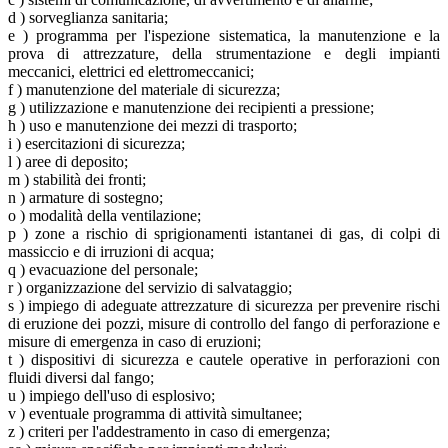
d ) sorveglianza sanitaria;
e ) programma per l'ispezione sistematica, la manutenzione e la
prova di attrezzature, della strumentazione e degli impianti
meccanici, elettrici ed elettromeccanici;
f ) manutenzione del materiale di sicurezza;
g ) utilizzazione e manutenzione dei recipienti a pressione;
h ) uso e manutenzione dei mezzi di trasporto;
i ) esercitazioni di sicurezza;
l ) aree di deposito;
m ) stabilità dei fronti;
n ) armature di sostegno;
o ) modalità della ventilazione;
p ) zone a rischio di sprigionamenti istantanei di gas, di colpi di
massiccio e di irruzioni di acqua;
q ) evacuazione del personale;
r ) organizzazione del servizio di salvataggio;
s ) impiego di adeguate attrezzature di sicurezza per prevenire rischi
di eruzione dei pozzi, misure di controllo del fango di perforazione e
misure di emergenza in caso di eruzioni;
t ) dispositivi di sicurezza e cautele operative in perforazioni con
fluidi diversi dal fango;
u ) impiego dell'uso di esplosivo;
v ) eventuale programma di attività simultanee;
z ) criteri per l'addestramento in caso di emergenza;