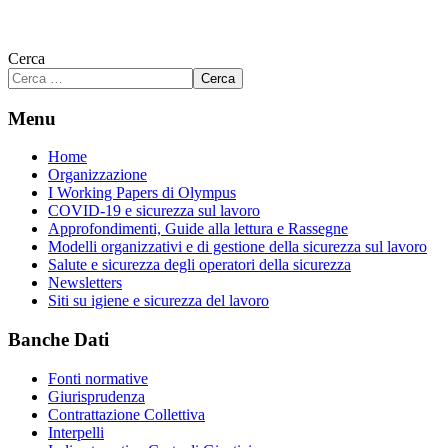
Cerca
Cerca
Menu
Home
Organizzazione
I Working Papers di Olympus
COVID-19 e sicurezza sul lavoro
Approfondimenti, Guide alla lettura e Rassegne
Modelli organizzativi e di gestione della sicurezza sul lavoro
Salute e sicurezza degli operatori della sicurezza
Newsletters
Siti su igiene e sicurezza del lavoro
Banche Dati
Fonti normative
Giurisprudenza
Contrattazione Collettiva
Interpelli