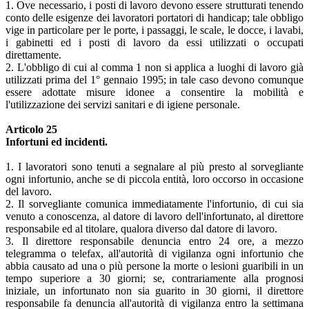
1. Ove necessario, i posti di lavoro devono essere strutturati tenendo
conto delle esigenze dei lavoratori portatori di handicap; tale obbligo
vige in particolare per le porte, i passaggi, le scale, le docce, i lavabi,
i gabinetti ed i posti di lavoro da essi utilizzati o occupati
direttamente.
2. L'obbligo di cui al comma 1 non si applica a luoghi di lavoro già
utilizzati prima del 1° gennaio 1995; in tale caso devono comunque
essere adottate misure idonee a consentire la mobilità e
l'utilizzazione dei servizi sanitari e di igiene personale.
Articolo 25
Infortuni ed incidenti.
1. I lavoratori sono tenuti a segnalare al più presto al sorvegliante
ogni infortunio, anche se di piccola entità, loro occorso in occasione
del lavoro.
2. Il sorvegliante comunica immediatamente l'infortunio, di cui sia
venuto a conoscenza, al datore di lavoro dell'infortunato, al direttore
responsabile ed al titolare, qualora diverso dal datore di lavoro.
3. Il direttore responsabile denuncia entro 24 ore, a mezzo
telegramma o telefax, all'autorità di vigilanza ogni infortunio che
abbia causato ad una o più persone la morte o lesioni guaribili in un
tempo superiore a 30 giorni; se, contrariamente alla prognosi
iniziale, un infortunato non sia guarito in 30 giorni, il direttore
responsabile fa denuncia all'autorità di vigilanza entro la settimana