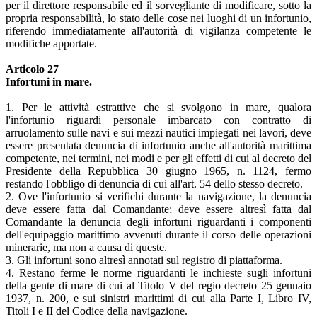
per il direttore responsabile ed il sorvegliante di modificare, sotto la
propria responsabilità, lo stato delle cose nei luoghi di un infortunio,
riferendo immediatamente all'autorità di vigilanza competente le
modifiche apportate.
Articolo 27
Infortuni in mare.
1. Per le attività estrattive che si svolgono in mare, qualora
l'infortunio riguardi personale imbarcato con contratto di
arruolamento sulle navi e sui mezzi nautici impiegati nei lavori, deve
essere presentata denuncia di infortunio anche all'autorità marittima
competente, nei termini, nei modi e per gli effetti di cui al decreto del
Presidente della Repubblica 30 giugno 1965, n. 1124, fermo
restando l'obbligo di denuncia di cui all'art. 54 dello stesso decreto.
2. Ove l'infortunio si verifichi durante la navigazione, la denuncia
deve essere fatta dal Comandante; deve essere altresì fatta dal
Comandante la denuncia degli infortuni riguardanti i componenti
dell'equipaggio marittimo avvenuti durante il corso delle operazioni
minerarie, ma non a causa di queste.
3. Gli infortuni sono altresì annotati sul registro di piattaforma.
4. Restano ferme le norme riguardanti le inchieste sugli infortuni
della gente di mare di cui al Titolo V del regio decreto 25 gennaio
1937, n. 200, e sui sinistri marittimi di cui alla Parte I, Libro IV,
Titoli I e II del Codice della navigazione.