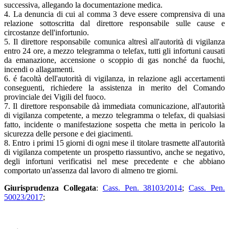
successiva, allegando la documentazione medica.
4. La denuncia di cui al comma 3 deve essere comprensiva di una
relazione sottoscritta dal direttore responsabile sulle cause e
circostanze dell'infortunio.
5. Il direttore responsabile comunica altresì all'autorità di vigilanza
entro 24 ore, a mezzo telegramma o telefax, tutti gli infortuni causati
da emanazione, accensione o scoppio di gas nonché da fuochi,
incendi o allagamenti.
6. é facoltà dell'autorità di vigilanza, in relazione agli accertamenti
conseguenti, richiedere la assistenza in merito del Comando
provinciale dei Vigili del fuoco.
7. Il direttore responsabile dà immediata comunicazione, all'autorità
di vigilanza competente, a mezzo telegramma o telefax, di qualsiasi
fatto, incidente o manifestazione sospetta che metta in pericolo la
sicurezza delle persone e dei giacimenti.
8. Entro i primi 15 giorni di ogni mese il titolare trasmette all'autorità
di vigilanza competente un prospetto riassuntivo, anche se negativo,
degli infortuni verificatisi nel mese precedente e che abbiano
comportato un'assenza dal lavoro di almeno tre giorni.
Giurisprudenza Collegata
:
Cass. Pen. 38103/2014
;
Cass. Pen.
50023/2017
;