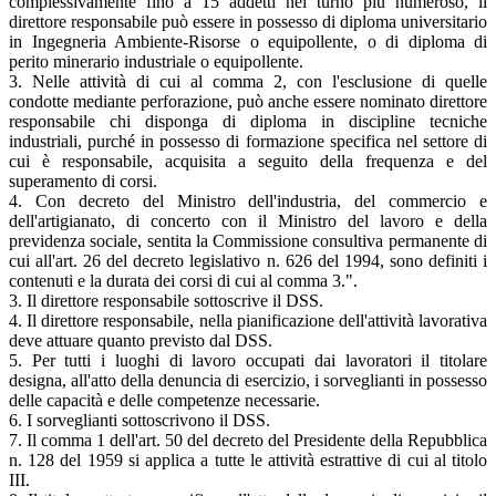
complessivamente fino a 15 addetti nel turno più numeroso, il
direttore responsabile può essere in possesso di diploma universitario
in Ingegneria Ambiente-Risorse o equipollente, o di diploma di
perito minerario industriale o equipollente.
3. Nelle attività di cui al comma 2, con l'esclusione di quelle
condotte mediante perforazione, può anche essere nominato direttore
responsabile chi disponga di diploma in discipline tecniche
industriali, purché in possesso di formazione specifica nel settore di
cui è responsabile, acquisita a seguito della frequenza e del
superamento di corsi.
4. Con decreto del Ministro dell'industria, del commercio e
dell'artigianato, di concerto con il Ministro del lavoro e della
previdenza sociale, sentita la Commissione consultiva permanente di
cui all'art. 26 del decreto legislativo n. 626 del 1994, sono definiti i
contenuti e la durata dei corsi di cui al comma 3.".
3. Il direttore responsabile sottoscrive il DSS.
4. Il direttore responsabile, nella pianificazione dell'attività lavorativa
deve attuare quanto previsto dal DSS.
5. Per tutti i luoghi di lavoro occupati dai lavoratori il titolare
designa, all'atto della denuncia di esercizio, i sorveglianti in possesso
delle capacità e delle competenze necessarie.
6. I sorveglianti sottoscrivono il DSS.
7. Il comma 1 dell'art. 50 del decreto del Presidente della Repubblica
n. 128 del 1959 si applica a tutte le attività estrattive di cui al titolo
III.