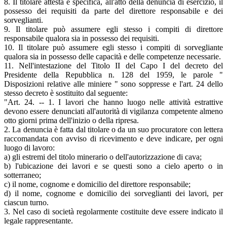
8. Il titolare attesta e specifica, all'atto della denuncia di esercizio, il
possesso dei requisiti da parte del direttore responsabile e dei
sorveglianti.
9. Il titolare può assumere egli stesso i compiti di direttore
responsabile qualora sia in possesso dei requisiti.
10. Il titolare può assumere egli stesso i compiti di sorvegliante
qualora sia in possesso delle capacità e delle competenze necessarie.
11. Nell'intestazione del Titolo II del Capo I del decreto del
Presidente della Repubblica n. 128 del 1959, le parole "
Disposizioni relative alle miniere " sono soppresse e l'art. 24 dello
stesso decreto è sostituito dal seguente:
"Art. 24. -- 1. I lavori che hanno luogo nelle attività estrattive
devono essere denunciati all'autorità di vigilanza competente almeno
otto giorni prima dell'inizio o della ripresa.
2. La denuncia è fatta dal titolare o da un suo procuratore con lettera
raccomandata con avviso di ricevimento e deve indicare, per ogni
luogo di lavoro:
a) gli estremi del titolo minerario o dell'autorizzazione di cava;
b) l'ubicazione dei lavori e se questi sono a cielo aperto o in
sotterraneo;
c) il nome, cognome e domicilio del direttore responsabile;
d) il nome, cognome e domicilio dei sorveglianti dei lavori, per
ciascun turno.
3. Nel caso di società regolarmente costituite deve essere indicato il
legale rappresentante.