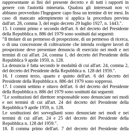
rappresentante ai fini del presente decreto e di tutti i rapporti in
genere con l'autorità mineraria. Qualora gli interessati non vi
abbiano provveduto l'Ingegnere capo fissa un termine di tre mesi. In
caso di mancato adempimento si applica la procedura prevista
dall'art. 28, comma 3, del regio decreto 29 luglio 1927, n. 1443.".
15. I commi primo e secondo dell'art. 6 del decreto del Presidente
della Repubblica n. 886 del 1979 sono sostituiti dai seguenti:
"Il titolare di un permesso di prospezione, di un permesso di ricerca,
o di una concessione di coltivazione che intenda svolgere lavori di
prospezione deve presentare denuncia di esercizio nei modi e nei
termini di cui all'art. 24, comma 1, del decreto del Presidente della
Repubblica 9 aprile 1959, n. 128.
La denuncia è fatta secondo le modalità di cui all'art. 24, comma 2,
del decreto del Presidente della Repubblica n. 128 del 1959.".
16. I commi terzo, quarto e quinto dell'art. 6 del decreto del
Presidente della Repubblica n. 886 del 1979 sono soppressi.
17. I commi settimo e ottavo dell'art. 6 del decreto del Presidente
della Repubblica n. 886 del 1979 sono sostituiti dai seguenti:
"Le sostituzioni del direttore responsabile sono denunciate nei modi
e nei termini di cui all'art. 24 del decreto del Presidente della
Repubblica 9 aprile 1959, n. 128.
Le sostituzioni dei sorveglianti sono denunciate nei modi e nei
termini di cui all'art. 24 e 25 del decreto del Presidente della
Repubblica n. 128 del 1959.".
18. Il comma primo dell'art. 7 del decreto del Presidente della