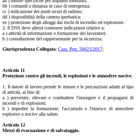
aa ) misure specifiche per impianti modulari;
bb ) comandi a distanza in caso di emergenza;
cc ) indicazione dei punti sicuri di raduno;
dd ) disponibilità della camera iperbarica;
ee ) protezione degli alloggi dai rischi di incendio ed esplosione.
2. Il DSS deve altresì contenere indicazioni relative a:
a ) attività di informazione e formazione dei lavoratori;
b ) consultazione del rappresentante per la sicurezza.
Giurisprudenza Collegata
:
Cass. Pen. 50023/2017
;
Articolo 11
Protezione contro gli incendi, le esplosioni e le atmosfere nocive.
1. Il datore di lavoro prende le misure e le precauzioni adatte al tipo
di attività, al fine di:
a ) prevenire, rilevare e combattere l'insorgere e il propagarsi di
incendi e di esplosioni;
b ) impedire la formazione, l'accumulo e l'innesco di atmosfere
esplosive o nocive alla salute.
Articolo 12
Mezzi di evacuazione e di salvataggio.