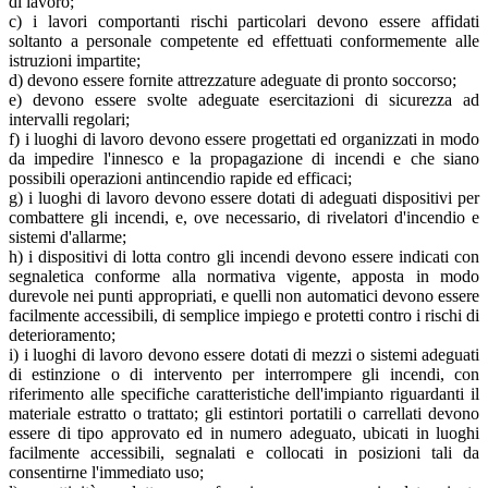
di lavoro;
c) i lavori comportanti rischi particolari devono essere affidati
soltanto a personale competente ed effettuati conformemente alle
istruzioni impartite;
d) devono essere fornite attrezzature adeguate di pronto soccorso;
e) devono essere svolte adeguate esercitazioni di sicurezza ad
intervalli regolari;
f) i luoghi di lavoro devono essere progettati ed organizzati in modo
da impedire l'innesco e la propagazione di incendi e che siano
possibili operazioni antincendio rapide ed efficaci;
g) i luoghi di lavoro devono essere dotati di adeguati dispositivi per
combattere gli incendi, e, ove necessario, di rivelatori d'incendio e
sistemi d'allarme;
h) i dispositivi di lotta contro gli incendi devono essere indicati con
segnaletica conforme alla normativa vigente, apposta in modo
durevole nei punti appropriati, e quelli non automatici devono essere
facilmente accessibili, di semplice impiego e protetti contro i rischi di
deterioramento;
i) i luoghi di lavoro devono essere dotati di mezzi o sistemi adeguati
di estinzione o di intervento per interrompere gli incendi, con
riferimento alle specifiche caratteristiche dell'impianto riguardanti il
materiale estratto o trattato; gli estintori portatili o carrellati devono
essere di tipo approvato ed in numero adeguato, ubicati in luoghi
facilmente accessibili, segnalati e collocati in posizioni tali da
consentirne l'immediato uso;