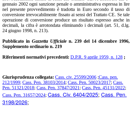
gennaio 2002 ogni sanzione penale o amministrativa espressa in lire
nel presente provvedimento è tradotta in Euro secondo il tasso di
conversione irrevocabilmente fissato ai sensi del Trattato CE. Se tale
operazione di conversione produce un risultato espresso anche in
decimali, la cifra è arrotondata eliminando i decimali (art. 51, d.lg.
24 giugno 1998, n. 213).
Pubblicato in
Gazzetta Ufficiale
n. 239 del 14 dicembre 1996,
Supplemento ordinario n. 219
Riferimenti normativi precedenti:
D.P.R. 9 aprile 1959, n. 128
;
Giurisprudenza collegata:
Cass. civ. 25599/2006
;
Cass. pen.
212/1999
;
Cass. Pen. 38103/2014
;
Cass. Pen. 50023/2017
;
Cass.
Pen. 51321/2018
;
Cass. Pen. 37847/2021
;
Cass. Pen. 45131/2022
;
Cass. Civ. 6404/2025
;
Cass. Pen.
Cass. Pen. 31657/2024
;
3198/2026
;