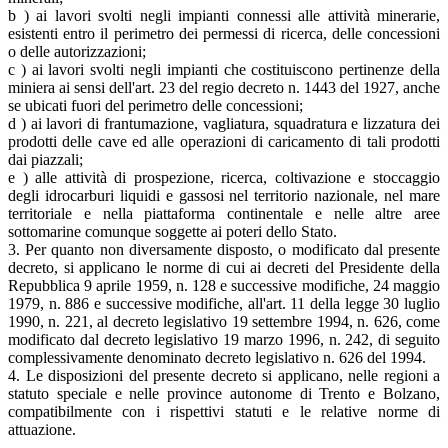
b ) ai lavori svolti negli impianti connessi alle attività minerarie,
esistenti entro il perimetro dei permessi di ricerca, delle concessioni
o delle autorizzazioni;
c ) ai lavori svolti negli impianti che costituiscono pertinenze della
miniera ai sensi dell'art. 23 del regio decreto n. 1443 del 1927, anche
se ubicati fuori del perimetro delle concessioni;
d ) ai lavori di frantumazione, vagliatura, squadratura e lizzatura dei
prodotti delle cave ed alle operazioni di caricamento di tali prodotti
dai piazzali;
e ) alle attività di prospezione, ricerca, coltivazione e stoccaggio
degli idrocarburi liquidi e gassosi nel territorio nazionale, nel mare
territoriale e nella piattaforma continentale e nelle altre aree
sottomarine comunque soggette ai poteri dello Stato.
3. Per quanto non diversamente disposto, o modificato dal presente
decreto, si applicano le norme di cui ai decreti del Presidente della
Repubblica 9 aprile 1959, n. 128 e successive modifiche, 24 maggio
1979, n. 886 e successive modifiche, all'art. 11 della legge 30 luglio
1990, n. 221, al decreto legislativo 19 settembre 1994, n. 626, come
modificato dal decreto legislativo 19 marzo 1996, n. 242, di seguito
complessivamente denominato decreto legislativo n. 626 del 1994.
4. Le disposizioni del presente decreto si applicano, nelle regioni a
statuto speciale e nelle province autonome di Trento e Bolzano,
compatibilmente con i rispettivi statuti e le relative norme di
attuazione.