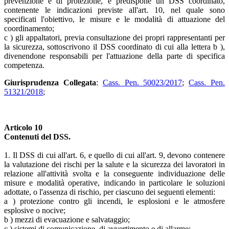
prevenzione e di protezione, e predispone un DSS coordinato,
contenente le indicazioni previste all'art. 10, nel quale sono
specificati l'obiettivo, le misure e le modalità di attuazione del
coordinamento;
c ) gli appaltatori, previa consultazione dei propri rappresentanti per
la sicurezza, sottoscrivono il DSS coordinato di cui alla lettera b ),
divenendone responsabili per l'attuazione della parte di specifica
competenza.
Giurisprudenza Collegata
:
Cass. Pen. 50023/2017
;
Cass. Pen.
51321/2018
;
Articolo 10
Contenuti del DSS.
1. Il DSS di cui all'art. 6, e quello di cui all'art. 9, devono contenere
la valutazione dei rischi per la salute e la sicurezza dei lavoratori in
relazione all'attività svolta e la conseguente individuazione delle
misure e modalità operative, indicando in particolare le soluzioni
adottate, o l'assenza di rischio, per ciascuno dei seguenti elementi:
a ) protezione contro gli incendi, le esplosioni e le atmosfere
esplosive o nocive;
b ) mezzi di evacuazione e salvataggio;
c ) sistemi di comunicazione, di avvertimento e di allarme;