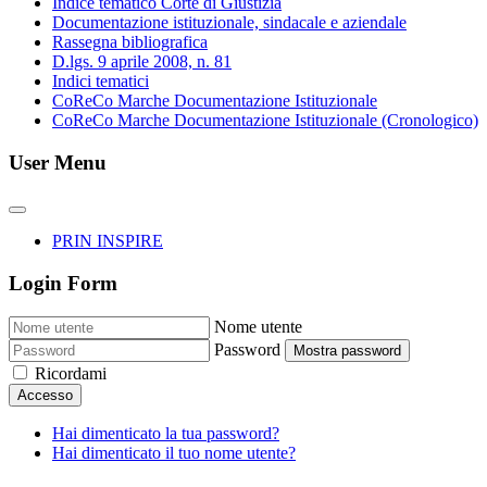
Indice tematico Corte di Giustizia
Documentazione istituzionale, sindacale e aziendale
Rassegna bibliografica
D.lgs. 9 aprile 2008, n. 81
Indici tematici
CoReCo Marche Documentazione Istituzionale
CoReCo Marche Documentazione Istituzionale (Cronologico)
User Menu
PRIN INSPIRE
Login Form
Nome utente
Password
Mostra password
Ricordami
Accesso
Hai dimenticato la tua password?
Hai dimenticato il tuo nome utente?