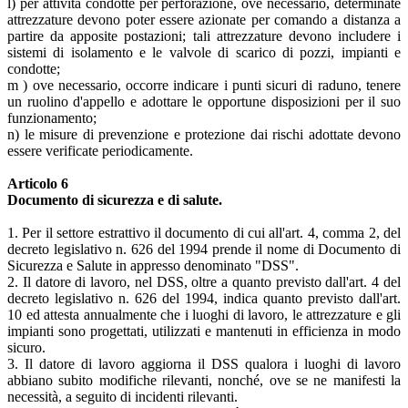
l) per attività condotte per perforazione, ove necessario, determinate
attrezzature devono poter essere azionate per comando a distanza a
partire da apposite postazioni; tali attrezzature devono includere i
sistemi di isolamento e le valvole di scarico di pozzi, impianti e
condotte;
m ) ove necessario, occorre indicare i punti sicuri di raduno, tenere
un ruolino d'appello e adottare le opportune disposizioni per il suo
funzionamento;
n) le misure di prevenzione e protezione dai rischi adottate devono
essere verificate periodicamente.
Articolo 6
Documento di sicurezza e di salute.
1. Per il settore estrattivo il documento di cui all'art. 4, comma 2, del
decreto legislativo n. 626 del 1994 prende il nome di Documento di
Sicurezza e Salute in appresso denominato "DSS".
2. Il datore di lavoro, nel DSS, oltre a quanto previsto dall'art. 4 del
decreto legislativo n. 626 del 1994, indica quanto previsto dall'art.
10 ed attesta annualmente che i luoghi di lavoro, le attrezzature e gli
impianti sono progettati, utilizzati e mantenuti in efficienza in modo
sicuro.
3. Il datore di lavoro aggiorna il DSS qualora i luoghi di lavoro
abbiano subito modifiche rilevanti, nonché, ove se ne manifesti la
necessità, a seguito di incidenti rilevanti.