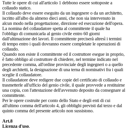
Tutte le opere di cui all'articolo 1 debbono essere sottoposte a
collaudo statico.
Il collaudo deve essere eseguito da un ingegnere o da un architetto,
iscritto all'albo da almeno dieci anni, che non sia intervenuto in
alcun modo nella progettazione, direzione ed esecuzione dell'opera.
La nomina del collaudatore spetta al committente il quale ha
l'obbligo di comunicarla al genio civile entro 60 giorni
dall'ultimazione dei lavori. Il committente preciserà altresì i termini
di tempo entro i quali dovranno essere completate le operazioni di
collaudo.
Quando non esiste il committente ed il costruttore esegue in proprio,
è fatto obbligo al costruttore di chiedere, nel termine indicato nel
precedente comma, all'ordine provinciale degli ingegneri o a quello
degli architetti, la designazione di una terna di nominativi fra i quali
sceglie il collaudatore.
Il collaudatore deve redigere due copie del certificato di collaudo e
trasmetterle all'ufficio del genio civile, il quale provvede a restituirne
una copia, con l'attestazione dell'avvenuto deposito da consegnare al
committente.
Per le opere costruite per conto dello Stato e degli enti di cui
all'ultimo comma dell'articolo 4, gli obblighi previsti dal terzo e dal
quinto comma del presente articolo non sussistono.
Art.8
Licenza d'uso
.