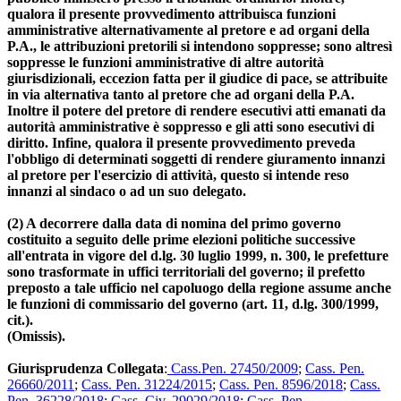
qualora il presente provvedimento attribuisca funzioni
amministrative alternativamente al pretore e ad organi della
P.A., le attribuzioni pretorili si intendono soppresse; sono altresì
soppresse le funzioni amministrative di altre autorità
giurisdizionali, eccezion fatta per il giudice di pace, se attribuite
in via alternativa tanto al pretore che ad organi della P.A.
Inoltre il potere del pretore di rendere esecutivi atti emanati da
autorità amministrative è soppresso e gli atti sono esecutivi di
diritto. Infine, qualora il presente provvedimento preveda
l'obbligo di determinati soggetti di rendere giuramento innanzi
al pretore per l'esercizio di attività, questo si intende reso
innanzi al sindaco o ad un suo delegato.
(2) A decorrere dalla data di nomina del primo governo
costituito a seguito delle prime elezioni politiche successive
all'entrata in vigore del d.lg. 30 luglio 1999, n. 300, le prefetture
sono trasformate in uffici territoriali del governo; il prefetto
preposto a tale ufficio nel capoluogo della regione assume anche
le funzioni di commissario del governo (art. 11, d.lg. 300/1999,
cit.).
(Omissis).
Giurisprudenza Collegata
:
Cass.Pen. 27450/2009
;
Cass. Pen.
26660/2011
;
Cass. Pen. 31224/2015
;
Cass. Pen. 8596/2018
;
Cass.
Pen. 36228/2018
;
Cass. Civ. 29029/2018
;
Cass. Pen.