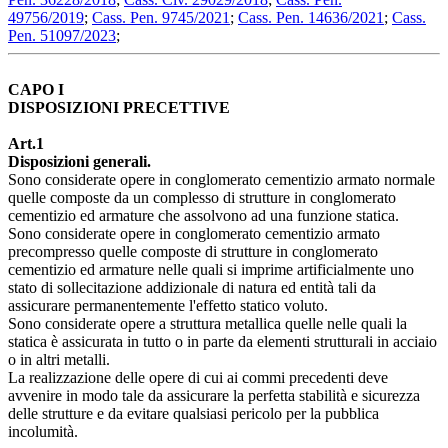
49756/2019
;
Cass. Pen. 9745/2021
;
Cass. Pen. 14636/2021
;
Cass.
Pen. 51097/2023
;
CAPO I
DISPOSIZIONI PRECETTIVE
Art.1
Disposizioni generali.
Sono considerate opere in conglomerato cementizio armato normale
quelle composte da un complesso di strutture in conglomerato
cementizio ed armature che assolvono ad una funzione statica.
Sono considerate opere in conglomerato cementizio armato
precompresso quelle composte di strutture in conglomerato
cementizio ed armature nelle quali si imprime artificialmente uno
stato di sollecitazione addizionale di natura ed entità tali da
assicurare permanentemente l'effetto statico voluto.
Sono considerate opere a struttura metallica quelle nelle quali la
statica è assicurata in tutto o in parte da elementi strutturali in acciaio
o in altri metalli.
La realizzazione delle opere di cui ai commi precedenti deve
avvenire in modo tale da assicurare la perfetta stabilità e sicurezza
delle strutture e da evitare qualsiasi pericolo per la pubblica
incolumità.