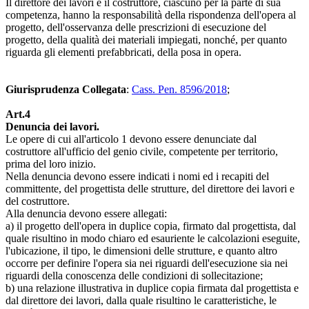
Il direttore dei lavori e il costruttore, ciascuno per la parte di sua
competenza, hanno la responsabilità della rispondenza dell'opera al
progetto, dell'osservanza delle prescrizioni di esecuzione del
progetto, della qualità dei materiali impiegati, nonché, per quanto
riguarda gli elementi prefabbricati, della posa in opera.
Giurisprudenza Collegata
:
Cass. Pen. 8596/2018
;
Art.4
Denuncia dei lavori.
Le opere di cui all'articolo 1 devono essere denunciate dal
costruttore all'ufficio del genio civile, competente per territorio,
prima del loro inizio.
Nella denuncia devono essere indicati i nomi ed i recapiti del
committente, del progettista delle strutture, del direttore dei lavori e
del costruttore.
Alla denuncia devono essere allegati:
a) il progetto dell'opera in duplice copia, firmato dal progettista, dal
quale risultino in modo chiaro ed esauriente le calcolazioni eseguite,
l'ubicazione, il tipo, le dimensioni delle strutture, e quanto altro
occorre per definire l'opera sia nei riguardi dell'esecuzione sia nei
riguardi della conoscenza delle condizioni di sollecitazione;
b) una relazione illustrativa in duplice copia firmata dal progettista e
dal direttore dei lavori, dalla quale risultino le caratteristiche, le