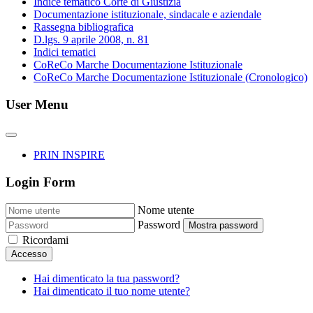
Indice tematico Corte di Giustizia
Documentazione istituzionale, sindacale e aziendale
Rassegna bibliografica
D.lgs. 9 aprile 2008, n. 81
Indici tematici
CoReCo Marche Documentazione Istituzionale
CoReCo Marche Documentazione Istituzionale (Cronologico)
User Menu
PRIN INSPIRE
Login Form
Nome utente
Password
Mostra password
Ricordami
Accesso
Hai dimenticato la tua password?
Hai dimenticato il tuo nome utente?