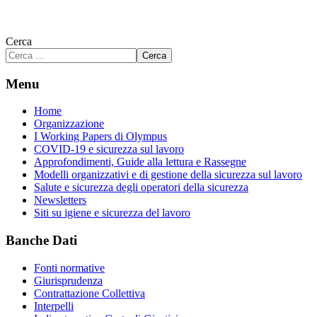
Cerca
Cerca
Menu
Home
Organizzazione
I Working Papers di Olympus
COVID-19 e sicurezza sul lavoro
Approfondimenti, Guide alla lettura e Rassegne
Modelli organizzativi e di gestione della sicurezza sul lavoro
Salute e sicurezza degli operatori della sicurezza
Newsletters
Siti su igiene e sicurezza del lavoro
Banche Dati
Fonti normative
Giurisprudenza
Contrattazione Collettiva
Interpelli