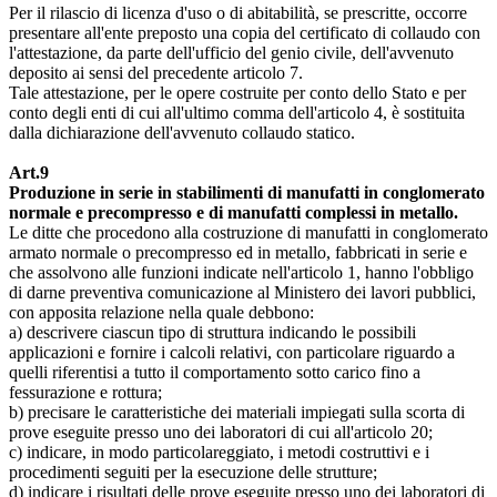
Per il rilascio di licenza d'uso o di abitabilità, se prescritte, occorre
presentare all'ente preposto una copia del certificato di collaudo con
l'attestazione, da parte dell'ufficio del genio civile, dell'avvenuto
deposito ai sensi del precedente articolo 7.
Tale attestazione, per le opere costruite per conto dello Stato e per
conto degli enti di cui all'ultimo comma dell'articolo 4, è sostituita
dalla dichiarazione dell'avvenuto collaudo statico.
Art.9
Produzione in serie in stabilimenti di manufatti in conglomerato
normale e precompresso e di manufatti complessi in metallo.
Le ditte che procedono alla costruzione di manufatti in conglomerato
armato normale o precompresso ed in metallo, fabbricati in serie e
che assolvono alle funzioni indicate nell'articolo 1, hanno l'obbligo
di darne preventiva comunicazione al Ministero dei lavori pubblici,
con apposita relazione nella quale debbono:
a) descrivere ciascun tipo di struttura indicando le possibili
applicazioni e fornire i calcoli relativi, con particolare riguardo a
quelli riferentisi a tutto il comportamento sotto carico fino a
fessurazione e rottura;
b) precisare le caratteristiche dei materiali impiegati sulla scorta di
prove eseguite presso uno dei laboratori di cui all'articolo 20;
c) indicare, in modo particolareggiato, i metodi costruttivi e i
procedimenti seguiti per la esecuzione delle strutture;
d) indicare i risultati delle prove eseguite presso uno dei laboratori di