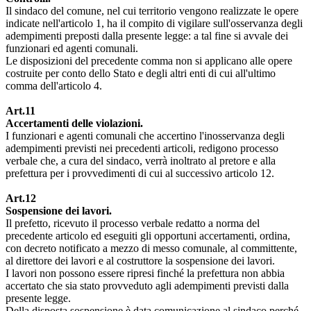
Il sindaco del comune, nel cui territorio vengono realizzate le opere
indicate nell'articolo 1, ha il compito di vigilare sull'osservanza degli
adempimenti preposti dalla presente legge: a tal fine si avvale dei
funzionari ed agenti comunali.
Le disposizioni del precedente comma non si applicano alle opere
costruite per conto dello Stato e degli altri enti di cui all'ultimo
comma dell'articolo 4.
Art.11
Accertamenti delle violazioni.
I funzionari e agenti comunali che accertino l'inosservanza degli
adempimenti previsti nei precedenti articoli, redigono processo
verbale che, a cura del sindaco, verrà inoltrato al pretore e alla
prefettura per i provvedimenti di cui al successivo articolo 12.
Art.12
Sospensione dei lavori.
Il prefetto, ricevuto il processo verbale redatto a norma del
precedente articolo ed eseguiti gli opportuni accertamenti, ordina,
con decreto notificato a mezzo di messo comunale, al committente,
al direttore dei lavori e al costruttore la sospensione dei lavori.
I lavori non possono essere ripresi finché la prefettura non abbia
accertato che sia stato provveduto agli adempimenti previsti dalla
presente legge.
Della disposta sospensione è data comunicazione al sindaco perché