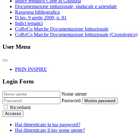
Indice tematico Corte di Giustizia
Documentazione istituzionale, sindacale e aziendale
Rassegna bibliografica
D.lgs. 9 aprile 2008, n. 81
Indici tematici
CoReCo Marche Documentazione Istituzionale
CoReCo Marche Documentazione Istituzionale (Cronologico)
User Menu
PRIN INSPIRE
Login Form
Nome utente
Password
Mostra password
Ricordami
Accesso
Hai dimenticato la tua password?
Hai dimenticato il tuo nome utente?