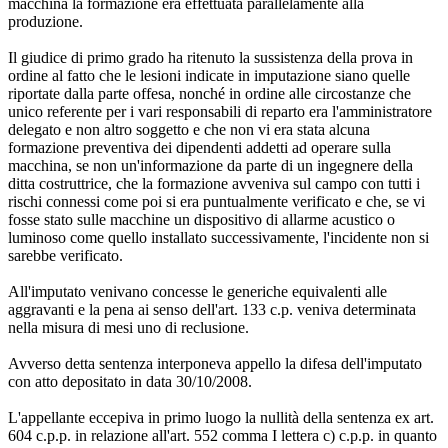
macchina la formazione era effettuata parallelamente alla
produzione.
Il giudice di primo grado ha ritenuto la sussistenza della prova in
ordine al fatto che le lesioni indicate in imputazione siano quelle
riportate dalla parte offesa, nonché in ordine alle circostanze che
unico referente per i vari responsabili di reparto era l'amministratore
delegato e non altro soggetto e che non vi era stata alcuna
formazione preventiva dei dipendenti addetti ad operare sulla
macchina, se non un'informazione da parte di un ingegnere della
ditta costruttrice, che la formazione avveniva sul campo con tutti i
rischi connessi come poi si era puntualmente verificato e che, se vi
fosse stato sulle macchine un dispositivo di allarme acustico o
luminoso come quello installato successivamente, l'incidente non si
sarebbe verificato.
All'imputato venivano concesse le generiche equivalenti alle
aggravanti e la pena ai senso dell'art. 133 c.p. veniva determinata
nella misura di mesi uno di reclusione.
Avverso detta sentenza interponeva appello la difesa dell'imputato
con atto depositato in data 30/10/2008.
L'appellante eccepiva in primo luogo la nullità della sentenza ex art.
604 c.p.p. in relazione all'art. 552 comma I lettera c) c.p.p. in quanto