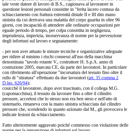
tale veste datore di lavoro di B.S., cagionava al lavoratore in
questione lesioni personali consistite in "ferita lacero contusa da
schiacciamento con frattura estremità distale II e III dito mano
sinistra da cui derivava una malattia del corpo guarita in oltre 96
giorni, con incapacità di attendere alle ordinarie occupazioni per
eguale periodo di tempo, per colpa consistita in negligenza,
imprudenza, imperizia, inosservanza di norme per la prevenzione
degli infortuni sul lavoro e segnatamente:
- per non aver attuato le misure tecniche e organizzative adeguate
per ridirre al minimo i rischi connessi all'uso della macchina
denominata "tavolo rotante V., costruttore H. S.p.A. anno di
costruzione 2005, marcata CE, da parte dei lavoratori. In particolare
con riferimento all'operazione "incorsatura del tessuto fino oltre il
rullo di "stiratura" effettuato da due lavoratori (
art. 35 comma 2
D.lgs. 626/94
);
cosicché il lavoratore, dopo aver trascinato, con il collega M.G.
(capomacchina), il tessuto da lavorare fino a oltre il cilindro
pressore, accortosi che lo stesso non era ben steso e nell'atto di
sistemarlo, rimaneva con la mano sinistra schiacciata dal cilindro
pressore che, scendendo in quanto azionato dal M., gli provocava le
indicate lesioni da schiacciamento.
Fatto ulteriormente aggravato poiché commesso con violazione delle
norme per la prevenzione di infortuni sul lavoro.