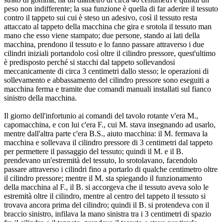
peso non indifferente; la sua funzione è quella di far aderire il tessuto
contro il tappeto sui cui è steso un adesivo, così il tessuto resta
attaccato al tappeto della macchina che gira e srotola il tessuto man
mano che esso viene stampato; due persone, stando ai lati della
macchina, prendono il tessuto e lo fanno passare attraverso i due
cilindri iniziali portandolo così oltre il cilindro pressore, quest'ultimo
è predisposto perché si stacchi dal tappeto sollevandosi
meccanicamente di circa 3 centimetri dallo stesso; le operazioni di
sollevamento e abbassamento del cilindro pressore sono eseguiti a
macchina ferma e tramite due comandi manuali installati sul fianco
sinistro della macchina.
Il giorno dell'infortunio ai comandi del tavolo rotante v'era M.,
capomacchina, e con lui c'era F., cui M. stava insegnando ad usarlo,
mentre dall'altra parte c'era B.S., aiuto macchina: il M. fermava la
macchina e sollevava il cilindro pressore di 3 centimetri dal tappeto
per permettere il passaggio del tessuto; quindi il M. e il B.
prendevano un'estremità del tessuto, lo srotolavano, facendolo
passare attraverso i cilindri fino a portarlo di qualche centimetro oltre
il cilindro pressore; mentre il M. sta spiegando il funzionamento
della macchina al F., il B. si accorgeva che il tessuto aveva solo le
estremità oltre il cilindro, mentre al centro del tappeto il tessuto si
trovava ancora prima del cilindro; quindi il B. si protendeva con il
braccio sinistro, infilava la mano sinistra tra i 3 centimetri di spazio