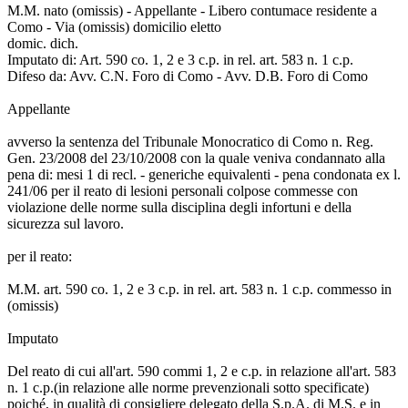
M.M. nato (omissis) - Appellante - Libero contumace residente a
Como - Via (omissis) domicilio eletto
domic. dich.
Imputato di: Art. 590 co. 1, 2 e 3 c.p. in rel. art. 583 n. 1 c.p.
Difeso da: Avv. C.N. Foro di Como - Avv. D.B. Foro di Como
Appellante
avverso la sentenza del Tribunale Monocratico di Como n. Reg.
Gen. 23/2008 del 23/10/2008 con la quale veniva condannato alla
pena di: mesi 1 di recl. - generiche equivalenti - pena condonata ex l.
241/06 per il reato di lesioni personali colpose commesse con
violazione delle norme sulla disciplina degli infortuni e della
sicurezza sul lavoro.
per il reato:
M.M. art. 590 co. 1, 2 e 3 c.p. in rel. art. 583 n. 1 c.p. commesso in
(omissis)
Imputato
Del reato di cui all'art. 590 commi 1, 2 e c.p. in relazione all'art. 583
n. 1 c.p.(in relazione alle norme prevenzionali sotto specificate)
poiché, in qualità di consigliere delegato della S.p.A. di M.S. e in