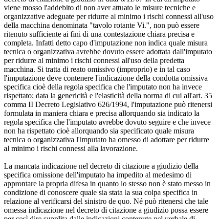
viene mosso l'addebito di non aver attuato le misure tecniche e
organizzative adeguate per ridurre al minimo i rischi connessi all'uso
della macchina denominata "tavolo rotante Vi.", non può essere
ritenuto sufficiente ai fini di una contestazione chiara precisa e
completa. Infatti detto capo d'imputazione non indica quale misura
tecnica o organizzativa avrebbe dovuto essere adottata dall'imputato
per ridurre al minimo i rischi connessi all'uso della predetta
macchina. Si tratta di reato omissivo (improprio) e in tal caso
l'imputazione deve contenere l'indicazione della condotta omissiva
specifica cioè della regola specifica che l'imputato non ha invece
rispettato; data la genericità e l'elasticità della norma di cui all'art. 35
comma II Decreto Legislativo 626/1994, l'imputazione può ritenersi
formulata in maniera chiara e precisa allorquando sia indicato la
regola specifica che l'imputato avrebbe dovuto seguire e che invece
non ha rispettato cioè allorquando sia specificato quale misura
tecnica o organizzativa l'imputato ha omesso di adottare per ridurre
al minimo i rischi connessi alla lavorazione.
La mancata indicazione nel decreto di citazione a giudizio della
specifica omissione dell'imputato ha impedito al medesimo di
approntare la propria difesa in quanto lo stesso non è stato messo in
condizione di conoscere quale sia stata la sua colpa specifica in
relazione al verificarsi del sinistro de quo. Né può ritenersi che tale
omessa indicazione nel decreto di citazione a giudizio possa essere
per così dire supplita dalle indicazioni contenute nel verbale di