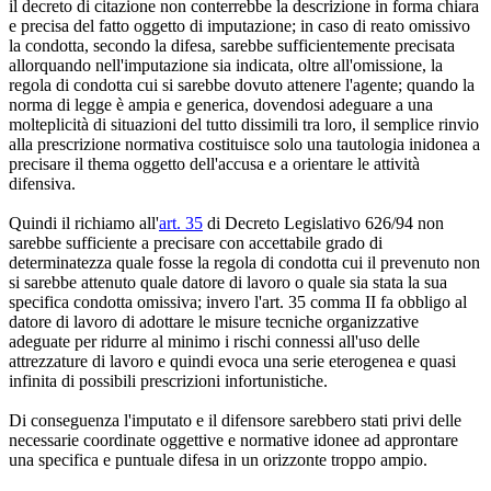
il decreto di citazione non conterrebbe la descrizione in forma chiara
e precisa del fatto oggetto di imputazione; in caso di reato omissivo
la condotta, secondo la difesa, sarebbe sufficientemente precisata
allorquando nell'imputazione sia indicata, oltre all'omissione, la
regola di condotta cui si sarebbe dovuto attenere l'agente; quando la
norma di legge è ampia e generica, dovendosi adeguare a una
molteplicità di situazioni del tutto dissimili tra loro, il semplice rinvio
alla prescrizione normativa costituisce solo una tautologia inidonea a
precisare il thema oggetto dell'accusa e a orientare le attività
difensiva.
Quindi il richiamo all'
art. 35
di Decreto Legislativo 626/94 non
sarebbe sufficiente a precisare con accettabile grado di
determinatezza quale fosse la regola di condotta cui il prevenuto non
si sarebbe attenuto quale datore di lavoro o quale sia stata la sua
specifica condotta omissiva; invero l'art. 35 comma II fa obbligo al
datore di lavoro di adottare le misure tecniche organizzative
adeguate per ridurre al minimo i rischi connessi all'uso delle
attrezzature di lavoro e quindi evoca una serie eterogenea e quasi
infinita di possibili prescrizioni infortunistiche.
Di conseguenza l'imputato e il difensore sarebbero stati privi delle
necessarie coordinate oggettive e normative idonee ad approntare
una specifica e puntuale difesa in un orizzonte troppo ampio.