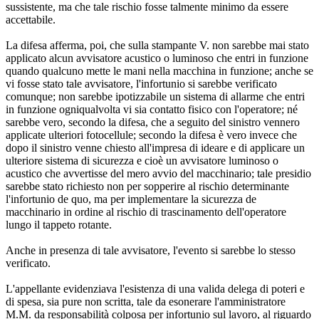
sussistente, ma che tale rischio fosse talmente minimo da essere
accettabile.
La difesa afferma, poi, che sulla stampante V. non sarebbe mai stato
applicato alcun avvisatore acustico o luminoso che entri in funzione
quando qualcuno mette le mani nella macchina in funzione; anche se
vi fosse stato tale avvisatore, l'infortunio si sarebbe verificato
comunque; non sarebbe ipotizzabile un sistema di allarme che entri
in funzione ogniqualvolta vi sia contatto fisico con l'operatore; né
sarebbe vero, secondo la difesa, che a seguito del sinistro vennero
applicate ulteriori fotocellule; secondo la difesa è vero invece che
dopo il sinistro venne chiesto all'impresa di ideare e di applicare un
ulteriore sistema di sicurezza e cioè un avvisatore luminoso o
acustico che avvertisse del mero avvio del macchinario; tale presidio
sarebbe stato richiesto non per sopperire al rischio determinante
l'infortunio de quo, ma per implementare la sicurezza de
macchinario in ordine al rischio di trascinamento dell'operatore
lungo il tappeto rotante.
Anche in presenza di tale avvisatore, l'evento si sarebbe lo stesso
verificato.
L'appellante evidenziava l'esistenza di una valida delega di poteri e
di spesa, sia pure non scritta, tale da esonerare l'amministratore
M.M. da responsabilità colposa per infortunio sul lavoro, al riguardo