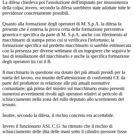
La difesa chiedeva poi l'assoluzione dell'imputato per insussistenza
della colpa; invero, secondo la difesa sarebbero state adottate tutte le
previdenze concretamente possibili.
Quanto alla formazione degli operatori di M. S.p.A. la difesa fa
presente che è emersa la prova certa della formazione preventiva
generica e specifica da parte di M. S.p.A. anche con riferimento al
macchinario di stampa preso cui si verificava l'infortunio; la
formazione specifica sul predetto macchinario si sarebbe estrinsecata
con la presenza per diverse settimane di un ingegnere che seguiva le
fasi di installazione del macchinario e anche la specifica formazione
degli operatori tra cui il B.
Il macchinario in questione era dotato dei più attuali presidi per la
tutela del lavoro, era munito dell'attestazione di conformità CE da
parte del produttore in relazione alle più attuali normative
comunitarie; già prima del sinistro sul macchinario erano presenti
numerosi avvertimenti rivolti agli operatori relativi al pericolo di
schiacciamento nella zona del rullo deputato allo scorrimento del
tessuto.
Inoltre, secondo la difesa, il rischio concreto era accettabile.
Invero il funzionario ASL C.G. ha ritenuto che il rischio di
schiacciamento delle dita delle mani sotto il cilindro pressore fosse