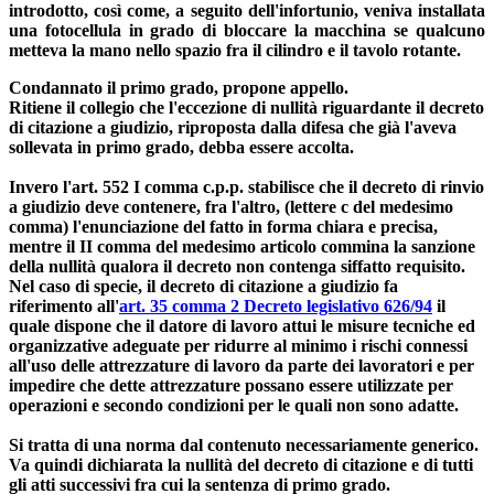
introdotto, così come, a seguito dell'infortunio, veniva installata
una fotocellula in grado di bloccare la macchina se qualcuno
metteva la mano nello spazio fra il cilindro e il tavolo rotante.
Condannato il primo grado, propone appello.
Ritiene il collegio che l'eccezione di nullità riguardante il decreto
di citazione a giudizio, riproposta dalla difesa che già l'aveva
sollevata in primo grado, debba essere accolta.
Invero l'art. 552 I comma c.p.p. stabilisce che il decreto di rinvio
a giudizio deve contenere, fra l'altro, (lettere c del medesimo
comma) l'enunciazione del fatto in forma chiara e precisa,
mentre il II comma del medesimo articolo commina la sanzione
della nullità qualora il decreto non contenga siffatto requisito.
Nel caso di specie, il decreto di citazione a giudizio fa
riferimento all'
art. 35 comma 2 Decreto legislativo 626/94
il
quale dispone che il datore di lavoro attui le misure tecniche ed
organizzative adeguate per ridurre al minimo i rischi connessi
all'uso delle attrezzature di lavoro da parte dei lavoratori e per
impedire che dette attrezzature possano essere utilizzate per
operazioni e secondo condizioni per le quali non sono adatte.
Si tratta di una norma dal contenuto necessariamente generico.
Va quindi dichiarata la nullità del decreto di citazione e di tutti
gli atti successivi fra cui la sentenza di primo grado.