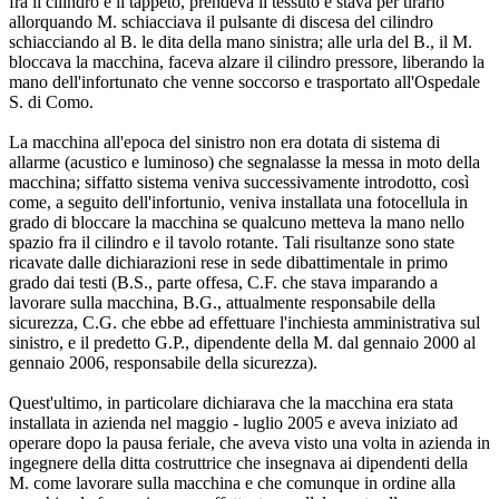
fra il cilindro e il tappeto, prendeva il tessuto e stava per tirarlo
allorquando M. schiacciava il pulsante di discesa del cilindro
schiacciando al B. le dita della mano sinistra; alle urla del B., il M.
bloccava la macchina, faceva alzare il cilindro pressore, liberando la
mano dell'infortunato che venne soccorso e trasportato all'Ospedale
S. di Como.
La macchina all'epoca del sinistro non era dotata di sistema di
allarme (acustico e luminoso) che segnalasse la messa in moto della
macchina; siffatto sistema veniva successivamente introdotto, così
come, a seguito dell'infortunio, veniva installata una fotocellula in
grado di bloccare la macchina se qualcuno metteva la mano nello
spazio fra il cilindro e il tavolo rotante. Tali risultanze sono state
ricavate dalle dichiarazioni rese in sede dibattimentale in primo
grado dai testi (B.S., parte offesa, C.F. che stava imparando a
lavorare sulla macchina, B.G., attualmente responsabile della
sicurezza, C.G. che ebbe ad effettuare l'inchiesta amministrativa sul
sinistro, e il predetto G.P., dipendente della M. dal gennaio 2000 al
gennaio 2006, responsabile della sicurezza).
Quest'ultimo, in particolare dichiarava che la macchina era stata
installata in azienda nel maggio - luglio 2005 e aveva iniziato ad
operare dopo la pausa feriale, che aveva visto una volta in azienda in
ingegnere della ditta costruttrice che insegnava ai dipendenti della
M. come lavorare sulla macchina e che comunque in ordine alla