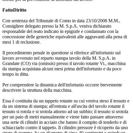
FattoDiritto
Con sentenza del Tribunale di Como in data 23/10/2008 M.M.,
Consigliere delegato presso la M. S.p.A. veniva dichiarato
responsabile del reato indicato in epigrafe e condannato con la
concessione delle generiche equivalenti alle aggravanti alla pena di
mesi 1 di reclusione.
Il procedimento penale in questione si riferisce all'infortunio sul
lavoro avvenuto nel reparto stampa tavolo della M. S.p.A. in
Grandate (CO) via (omissis) presso il tavolo rotante Vi., macchina
da stampa acquistata alcuni mesi prima dell'infortunio e da poco
tempo in ditta.
Per comprendere la dinamica dell'infortunio occorre brevemente
descrivere la struttura della macchina.
Essa è costituita da un tappeto rotante su cui veniva steso il tessuto e
da un sistema di stampa; all'entrata e all'uscita del tavolo rotante il
tessuto si rotola e si srotola attorno ad un subbio; il tessuto si srotola
per un paio di metri manualmente e viene fatto passare attraverso
una serie di cilindri in acciaio che hanno il compito di tenderlo e di
schiacciarlo contro il tappeto. Il cilindro pressore è ricoperto da uno
strato di gomma, ha un diametro di circa 40 centimetri e quindi un