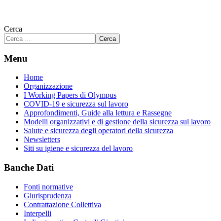
Cerca
Cerca
Menu
Home
Organizzazione
I Working Papers di Olympus
COVID-19 e sicurezza sul lavoro
Approfondimenti, Guide alla lettura e Rassegne
Modelli organizzativi e di gestione della sicurezza sul lavoro
Salute e sicurezza degli operatori della sicurezza
Newsletters
Siti su igiene e sicurezza del lavoro
Banche Dati
Fonti normative
Giurisprudenza
Contrattazione Collettiva
Interpelli