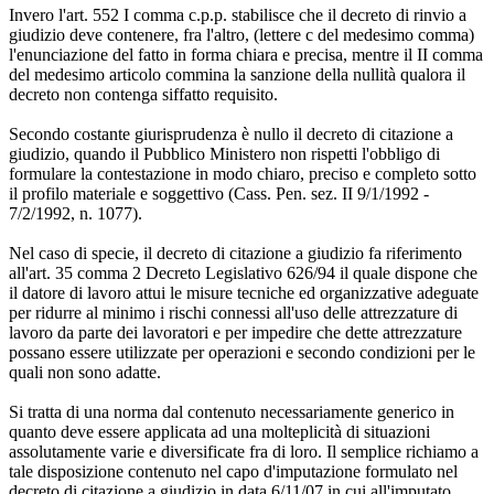
Invero l'art. 552 I comma c.p.p. stabilisce che il decreto di rinvio a
giudizio deve contenere, fra l'altro, (lettere c del medesimo comma)
l'enunciazione del fatto in forma chiara e precisa, mentre il II comma
del medesimo articolo commina la sanzione della nullità qualora il
decreto non contenga siffatto requisito.
Secondo costante giurisprudenza è nullo il decreto di citazione a
giudizio, quando il Pubblico Ministero non rispetti l'obbligo di
formulare la contestazione in modo chiaro, preciso e completo sotto
il profilo materiale e soggettivo (Cass. Pen. sez. II 9/1/1992 -
7/2/1992, n. 1077).
Nel caso di specie, il decreto di citazione a giudizio fa riferimento
all'art. 35 comma 2 Decreto Legislativo 626/94 il quale dispone che
il datore di lavoro attui le misure tecniche ed organizzative adeguate
per ridurre al minimo i rischi connessi all'uso delle attrezzature di
lavoro da parte dei lavoratori e per impedire che dette attrezzature
possano essere utilizzate per operazioni e secondo condizioni per le
quali non sono adatte.
Si tratta di una norma dal contenuto necessariamente generico in
quanto deve essere applicata ad una molteplicità di situazioni
assolutamente varie e diversificate fra di loro. Il semplice richiamo a
tale disposizione contenuto nel capo d'imputazione formulato nel
decreto di citazione a giudizio in data 6/11/07 in cui all'imputato