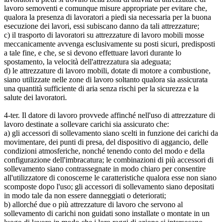
lavoro semoventi e comunque misure appropriate per evitare che,
qualora la presenza di lavoratori a piedi sia necessaria per la buona
esecuzione dei lavori, essi subiscano danno da tali attrezzature;
c) il trasporto di lavoratori su attrezzature di lavoro mobili mosse
meccanicamente avvenga esclusivamente su posti sicuri, predisposti
a tale fine, e che, se si devono effettuare lavori durante lo
spostamento, la velocità dell'attrezzatura sia adeguata;
d) le attrezzature di lavoro mobili, dotate di motore a combustione,
siano utilizzate nelle zone di lavoro soltanto qualora sia assicurata
una quantità sufficiente di aria senza rischi per la sicurezza e la
salute dei lavoratori.
4-ter. Il datore di lavoro provvede affinché nell'uso di attrezzature di
lavoro destinate a sollevare carichi sia assicurato che:
a) gli accessori di sollevamento siano scelti in funzione dei carichi da
movimentare, dei punti di presa, del dispositivo di aggancio, delle
condizioni atmosferiche, nonché tenendo conto del modo e della
configurazione dell'imbracatura; le combinazioni di più accessori di
sollevamento siano contrassegnate in modo chiaro per consentire
all'utilizzatore di conoscerne le caratteristiche qualora esse non siano
scomposte dopo l'uso; gli accessori di sollevamento siano depositati
in modo tale da non essere danneggiati o deteriorati;
b) allorché due o più attrezzature di lavoro che servono al
sollevamento di carichi non guidati sono installate o montate in un