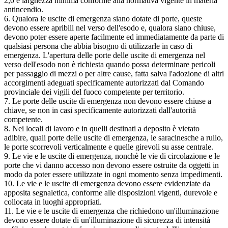
2,0 e larghezza minima conforme alla normativa vigente in materia
antincendio.
6. Qualora le uscite di emergenza siano dotate di porte, queste
devono essere apribili nel verso dell'esodo e, qualora siano chiuse,
devono poter essere aperte facilmente ed immediatamente da parte di
qualsiasi persona che abbia bisogno di utilizzarle in caso di
emergenza. L'apertura delle porte delle uscite di emergenza nel
verso dell'esodo non è richiesta quando possa determinare pericoli
per passaggio di mezzi o per altre cause, fatta salva l'adozione di altri
accorgimenti adeguati specificamente autorizzati dal Comando
provinciale dei vigili del fuoco competente per territorio.
7. Le porte delle uscite di emergenza non devono essere chiuse a
chiave, se non in casi specificamente autorizzati dall'autorità
competente.
8. Nei locali di lavoro e in quelli destinati a deposito è vietato
adibire, quali porte delle uscite di emergenza, le saracinesche a rullo,
le porte scorrevoli verticalmente e quelle girevoli su asse centrale.
9. Le vie e le uscite di emergenza, nonchè le vie di circolazione e le
porte che vi danno accesso non devono essere ostruite da oggetti in
modo da poter essere utilizzate in ogni momento senza impedimenti.
10. Le vie e le uscite di emergenza devono essere evidenziate da
apposita segnaletica, conforme alle disposizioni vigenti, durevole e
collocata in luoghi appropriati.
11. Le vie e le uscite di emergenza che richiedono un'illuminazione
devono essere dotate di un'illuminazione di sicurezza di intensità