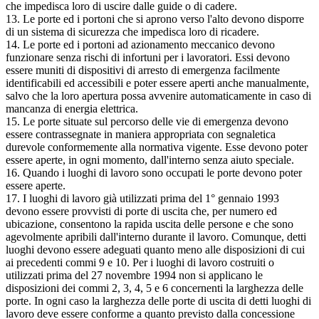
che impedisca loro di uscire dalle guide o di cadere.
13. Le porte ed i portoni che si aprono verso l'alto devono disporre
di un sistema di sicurezza che impedisca loro di ricadere.
14. Le porte ed i portoni ad azionamento meccanico devono
funzionare senza rischi di infortuni per i lavoratori. Essi devono
essere muniti di dispositivi di arresto di emergenza facilmente
identificabili ed accessibili e poter essere aperti anche manualmente,
salvo che la loro apertura possa avvenire automaticamente in caso di
mancanza di energia elettrica.
15. Le porte situate sul percorso delle vie di emergenza devono
essere contrassegnate in maniera appropriata con segnaletica
durevole conformemente alla normativa vigente. Esse devono poter
essere aperte, in ogni momento, dall'interno senza aiuto speciale.
16. Quando i luoghi di lavoro sono occupati le porte devono poter
essere aperte.
17. I luoghi di lavoro già utilizzati prima del 1° gennaio 1993
devono essere provvisti di porte di uscita che, per numero ed
ubicazione, consentono la rapida uscita delle persone e che sono
agevolmente apribili dall'interno durante il lavoro. Comunque, detti
luoghi devono essere adeguati quanto meno alle disposizioni di cui
ai precedenti commi 9 e 10. Per i luoghi di lavoro costruiti o
utilizzati prima del 27 novembre 1994 non si applicano le
disposizioni dei commi 2, 3, 4, 5 e 6 concernenti la larghezza delle
porte. In ogni caso la larghezza delle porte di uscita di detti luoghi di
lavoro deve essere conforme a quanto previsto dalla concessione