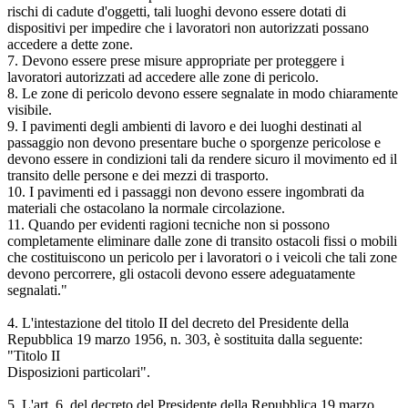
rischi di cadute d'oggetti, tali luoghi devono essere dotati di
dispositivi per impedire che i lavoratori non autorizzati possano
accedere a dette zone.
7. Devono essere prese misure appropriate per proteggere i
lavoratori autorizzati ad accedere alle zone di pericolo.
8. Le zone di pericolo devono essere segnalate in modo chiaramente
visibile.
9. I pavimenti degli ambienti di lavoro e dei luoghi destinati al
passaggio non devono presentare buche o sporgenze pericolose e
devono essere in condizioni tali da rendere sicuro il movimento ed il
transito delle persone e dei mezzi di trasporto.
10. I pavimenti ed i passaggi non devono essere ingombrati da
materiali che ostacolano la normale circolazione.
11. Quando per evidenti ragioni tecniche non si possono
completamente eliminare dalle zone di transito ostacoli fissi o mobili
che costituiscono un pericolo per i lavoratori o i veicoli che tali zone
devono percorrere, gli ostacoli devono essere adeguatamente
segnalati."
4. L'intestazione del titolo II del decreto del Presidente della
Repubblica 19 marzo 1956, n. 303, è sostituita dalla seguente:
"Titolo II
Disposizioni particolari".
5. L'art. 6, del decreto del Presidente della Repubblica 19 marzo