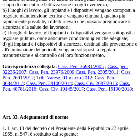
scopo di consentirne l'utilizzazione in ogni evenienza;
b) i luoghi di lavoro, gli impianti e i dispositivi vengano sottoposti a
regolare manutenzione tecnica e vengano eliminati, quanto più
rapidamente possibile, i difetti rilevati che possano pregiudicare la
sicurezza e la salute dei lavoratori;
c) i luoghi di lavoro, gli impianti e i dispositivi vengano sottoposti a
regolare pulitura, onde assicurare condizioni igieniche adeguate;
d) gli impianti e i dispositivi di sicurezza, destinati alla prevenzione o
all'eliminazione dei pericoli, vengano sottoposti a regolare
manutenzione e al controllo del loro funzionamento.
Giurisprudenza collegata
:
Cass. Pen. 36981/2005
;
Cass. pen.
32236/2007
;
Cass. Pen. 23976/2009;
Cass. Pen. 2305/2011
;
Cass.
Pen. 2691/2012
;
Trib. Varese, 01 marzo 2012
;
Cass. Pen.
3684/2014
;
Cass. Pen. 38100/2014
;
Cass. Civ. 2687/2015
;
Cass.
Pen. 48781/2016
;
Cass. Civ. 10145/2017
;
Cass. Pen. 15190/2018
;
Art. 33. Adeguamenti di norme
1. L'art. 13 del decreto del Presidente della Repubblica 27 aprile
1955, n. 547, è sostituito dal seguente: