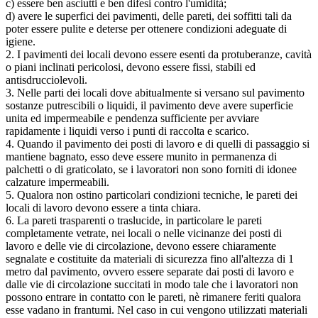
c) essere ben asciutti e ben difesi contro l'umidità;
d) avere le superfici dei pavimenti, delle pareti, dei soffitti tali da
poter essere pulite e deterse per ottenere condizioni adeguate di
igiene.
2. I pavimenti dei locali devono essere esenti da protuberanze, cavità
o piani inclinati pericolosi, devono essere fissi, stabili ed
antisdrucciolevoli.
3. Nelle parti dei locali dove abitualmente si versano sul pavimento
sostanze putrescibili o liquidi, il pavimento deve avere superficie
unita ed impermeabile e pendenza sufficiente per avviare
rapidamente i liquidi verso i punti di raccolta e scarico.
4. Quando il pavimento dei posti di lavoro e di quelli di passaggio si
mantiene bagnato, esso deve essere munito in permanenza di
palchetti o di graticolato, se i lavoratori non sono forniti di idonee
calzature impermeabili.
5. Qualora non ostino particolari condizioni tecniche, le pareti dei
locali di lavoro devono essere a tinta chiara.
6. La pareti trasparenti o traslucide, in particolare le pareti
completamente vetrate, nei locali o nelle vicinanze dei posti di
lavoro e delle vie di circolazione, devono essere chiaramente
segnalate e costituite da materiali di sicurezza fino all'altezza di 1
metro dal pavimento, ovvero essere separate dai posti di lavoro e
dalle vie di circolazione succitati in modo tale che i lavoratori non
possono entrare in contatto con le pareti, nè rimanere feriti qualora
esse vadano in frantumi. Nel caso in cui vengono utilizzati materiali