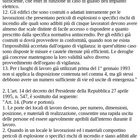
sufficiente, che entri in funzione in caso di guasto dell'impianto
elettrico.
12. Gli edifici che sono costruiti o adattati interamente per le
lavorazioni che presentano pericoli di esplosioni o specifici rischi di
incendio alle quali sono adibiti più di cinque lavoratori devono avere
almeno due scale distinte di facile accesso o rispondere a quanto
prescritto dalla specifica normativa antincendio. Per gli edifici già
costruiti si dovrà provvedere in conformità, quando non ne esista
l'impossibilità accertata dall'organo di vigilanza: in quest'ultimo caso
sono disposte le misure e cautele ritenute più efficienti. Le deroghe
già concesse mantengono la loro validità salvo diverso
provvedimento dell'organo di vigilanza.
13. Per i luoghi di lavoro già utilizzati prima del 1° gennaio 1993
non si applica la disposizione contenuta nel comma 4, ma gli stessi
debbono avere un numero sufficiente di vie ed uscite di emergenza."
2. L'art. 14 del decreto del Presidente della Repubblica 27 aprile
1995, n. 547, è sostituito dal seguente:
"Art. 14. (Porte e portoni).
1. Le porte dei locali di lavoro devono, per numero, dimensioni,
posizione, e materiali di realizzazione, consentire una rapida uscita
delle persone ed essere agevolmente apribili dall'interno durante il
lavoro.
2. Quando in un locale le lavorazioni ed i materiali comportino
pericoli di esplosione o specifici rischi di incendio e siano adibiti alle