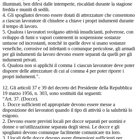
illuminati, ben difesi dalle intemperie, riscaldati durante la stagione
fredda e muniti di sedili.
4. Gli spogliatoi devono essere dotati di attrezzature che consentono
a ciascun lavoratore di chiudere a chiave i propri indumenti durante
il tempo di lavoro.
5. Qualora i lavoratori svolgano attività insudicianti, polverose, con
sviluppo di fumi o vapori contenenti in sospensione sostanze
untuose od incrostanti, nonchè in quelle dove si usano sostanze
venefiche, corrosive od infettanti o comunque pericolose, gli armadi
per gli indumenti da lavoro devono essere separati da quelli per gli
indumenti privati.
6. Qualora non si applichi il comma 1 ciascun lavoratore deve poter
disporre delle attrezzature di cui al comma 4 per poter riporre i
propri indumenti.".
12. Gli articoli 37 e 39 del decreto del Presidente della Repubblica
19 marzo 1956, n. 303, sono sostituiti dai seguenti:
"Art. 37. (Docce).
1. Docce sufficienti ed appropriate devono essere messe a
disposizione dei lavoratori quando il tipo di attività o la salubrità lo
esigono.
2. Devono essere previsti locali per docce separati per uomini e
donne o un'utilizzazione separata degli stessi. Le docce e gli
spogliatoi devono comunque facilmente comunicare tra loro.
3. I locali delle docce devono avere dimensioni sufficienti per