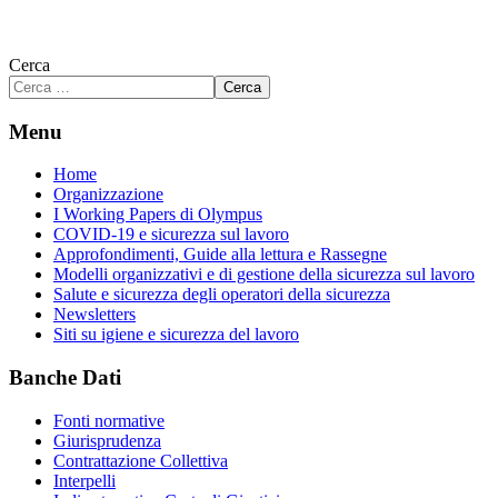
Cerca
Cerca
Menu
Home
Organizzazione
I Working Papers di Olympus
COVID-19 e sicurezza sul lavoro
Approfondimenti, Guide alla lettura e Rassegne
Modelli organizzativi e di gestione della sicurezza sul lavoro
Salute e sicurezza degli operatori della sicurezza
Newsletters
Siti su igiene e sicurezza del lavoro
Banche Dati
Fonti normative
Giurisprudenza
Contrattazione Collettiva
Interpelli