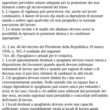
opportuno prevedere misure adeguate per la protezione dei non
fumatori contro gli inconvenienti del fumo.
6. L'organo di vigilanza può prescrivere che, anche nei lavori
continuativi, il datore di lavoro dia modo ai dipendenti di lavorare
stando a sedere ogni qualvolta ciò non pregiudica la normale
esecuzione del lavoro.
7. Le donne incinte e le madri che allattano devono avere la
possibilità di riposarsi in posizione distesa e in condizioni
appropriate.".
11. L'art. 40 del decreto del Presidente della Repubblica 19 marzo
1956, n. 303, è sostituito dal seguente:
"Art. 40. (Spogliatoi e armadi per il vestiario).
1. Locali appositamente destinati a spogliatoi devono essere messi a
disposizione dei lavoratori quando questi devono indossare
indumenti di lavoro specifici e quando per ragioni di salute o di
decenza non si può loro chiedere di cambiarsi in altri locali.
2. Gli spogliatoi devono essere distinti fra i due sessi e
convenientemente arredati. Nelle aziende che occupano fino a
cinque dipendenti lo spogliatoio può essere unico per entrambi i
sessi; in tal caso i locali a ciò adibiti sono utilizzati dal personale dei
due sessi, secondo oppotuni turni prestabiliti e concordati nell'ambito
dell'orario di lavoro.
3. I locali destinati a spogliatoio devono avere una capacità
sufficiente, essere possibilmente vicini ai locali di lavoro aerati,