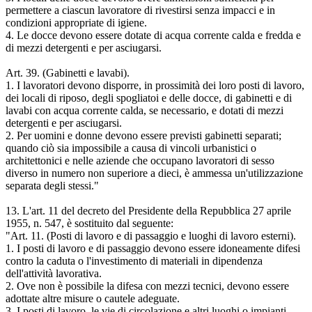
permettere a ciascun lavoratore di rivestirsi senza impacci e in
condizioni appropriate di igiene.
4. Le docce devono essere dotate di acqua corrente calda e fredda e
di mezzi detergenti e per asciugarsi.
Art. 39. (Gabinetti e lavabi).
1. I lavoratori devono disporre, in prossimità dei loro posti di lavoro,
dei locali di riposo, degli spogliatoi e delle docce, di gabinetti e di
lavabi con acqua corrente calda, se necessario, e dotati di mezzi
detergenti e per asciugarsi.
2. Per uomini e donne devono essere previsti gabinetti separati;
quando ciò sia impossibile a causa di vincoli urbanistici o
architettonici e nelle aziende che occupano lavoratori di sesso
diverso in numero non superiore a dieci, è ammessa un'utilizzazione
separata degli stessi."
13. L'art. 11 del decreto del Presidente della Repubblica 27 aprile
1955, n. 547, è sostituito dal seguente:
"Art. 11. (Posti di lavoro e di passaggio e luoghi di lavoro esterni).
1. I posti di lavoro e di passaggio devono essere idoneamente difesi
contro la caduta o l'investimento di materiali in dipendenza
dell'attività lavorativa.
2. Ove non è possibile la difesa con mezzi tecnici, devono essere
adottate altre misure o cautele adeguate.
3. I posti di lavoro, le vie di circolazione e altri luoghi o impianti