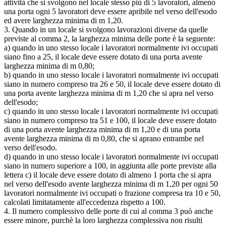
attività che si svolgono nel locale stesso più di 5 lavoratori, almeno
una porta ogni 5 lavoratori deve essere apribile nel verso dell'esodo
ed avere larghezza minima di m 1,20.
3. Quando in un locale si svolgono lavorazioni diverse da quelle
previste al comma 2, la larghezza minima delle porte è la seguente:
a) quando in uno stesso locale i lavoratori normalmente ivi occupati
siano fino a 25, il locale deve essere dotato di una porta avente
larghezza minima di m 0,80;
b) quando in uno stesso locale i lavoratori normalmente ivi occupati
siano in numero compreso tra 26 e 50, il locale deve essere dotato di
una porta avente larghezza minima di m 1,20 che si apra nel verso
dell'esodo;
c) quando in uno stesso locale i lavoratori normalmente ivi occupati
siano in numero compreso tra 51 e 100, il locale deve essere dotato
di una porta avente larghezza minima di m 1,20 e di una porta
avente larghezza minima di m 0,80, che si aprano entrambe nel
verso dell'esodo.
d) quando in uno stesso locale i lavoratori normalmente ivi occupati
siano in numero superiore a 100, in aggiunta alle porte previste alla
lettera c) il locale deve essere dotato di almeno 1 porta che si apra
nel verso dell'esodo avente larghezza minima di m 1,20 per ogni 50
lavoratori normalmente ivi occupati o frazione compresa tra 10 e 50,
calcolati limitatamente all'eccedenza rispetto a 100.
4. Il numero complessivo delle porte di cui al comma 3 può anche
essere minore, purchè la loro larghezza complessiva non risulti