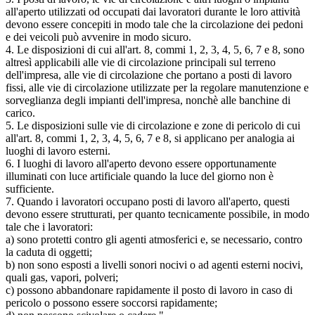
all'aperto utilizzati od occupati dai lavoratori durante le loro attività
devono essere concepiti in modo tale che la circolazione dei pedoni
e dei veicoli può avvenire in modo sicuro.
4. Le disposizioni di cui all'art. 8, commi 1, 2, 3, 4, 5, 6, 7 e 8, sono
altresì applicabili alle vie di circolazione principali sul terreno
dell'impresa, alle vie di circolazione che portano a posti di lavoro
fissi, alle vie di circolazione utilizzate per la regolare manutenzione e
sorveglianza degli impianti dell'impresa, nonchè alle banchine di
carico.
5. Le disposizioni sulle vie di circolazione e zone di pericolo di cui
all'art. 8, commi 1, 2, 3, 4, 5, 6, 7 e 8, si applicano per analogia ai
luoghi di lavoro esterni.
6. I luoghi di lavoro all'aperto devono essere opportunamente
illuminati con luce artificiale quando la luce del giorno non è
sufficiente.
7. Quando i lavoratori occupano posti di lavoro all'aperto, questi
devono essere strutturati, per quanto tecnicamente possibile, in modo
tale che i lavoratori:
a) sono protetti contro gli agenti atmosferici e, se necessario, contro
la caduta di oggetti;
b) non sono esposti a livelli sonori nocivi o ad agenti esterni nocivi,
quali gas, vapori, polveri;
c) possono abbandonare rapidamente il posto di lavoro in caso di
pericolo o possono essere soccorsi rapidamente;