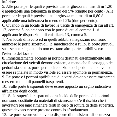
inferiore.
5. Alle porte per le quali è prevista una larghezza minima di m 1,20
è applicabile una tolleranza in meno del 5% (cinque per cento). Alle
porte per le quali è prevista una larghezza minima di m 0,80 è
applicabile una tolleranza in meno del 2% (due per cento).
6. Quando in un locale di lavoro le uscite di emergenza di cui all'art.
13, comma 5, coincidono con le porte di cui al comma 1, si
applicano le disposizioni di cui all'art. 13, comma 5.
7. Nei locali di lavoro ed in quelli adibiti a magazzino non sono
ammesse le porte scorrevoli, le saracinesche a rullo, le porte girevoli
su asse centrale, quando non esistano altre porte apribili verso
l'esterno del locale.
8. Immediatamente accanto ai portoni destinati essenzialmente alla
circolazione dei veicoli devono esistere, a meno che il passaggio dei
pedoni sia sicuro, porte per la circolazione dei pedoni che devono
essere segnalate in modo visibile ed essere sgombre in permanenza.
9. Le porte e i portoni apribili nei due versi devono essere trasparenti
o essere muniti di pannelli trasparenti.
10. Sulle porte trasparenti deve essere apposto un segno indicativo
all'altezza degli occhi.
11. Se le superfici trasparenti o traslucide delle porte e dei portoni
non sono costituite da materiali di sicurezza e c'è il rischio che i
lavoratori possano rimanere feriti in caso di rottura di dette superfici,
queste devono essere protette contro lo sfondamento.
12. Le porte scorrevoli devono disporre di un sistema di sicurezza