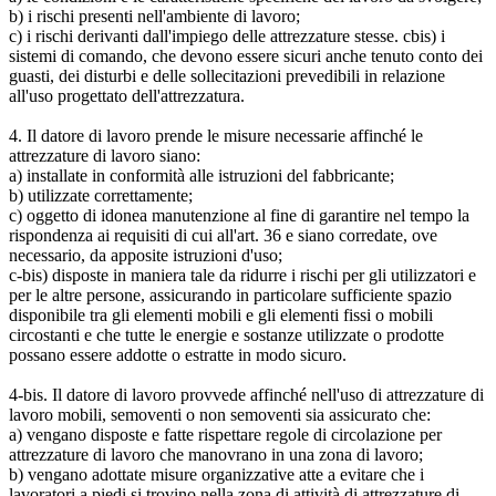
b) i rischi presenti nell'ambiente di lavoro;
c) i rischi derivanti dall'impiego delle attrezzature stesse. cbis) i
sistemi di comando, che devono essere sicuri anche tenuto conto dei
guasti, dei disturbi e delle sollecitazioni prevedibili in relazione
all'uso progettato dell'attrezzatura.
4. Il datore di lavoro prende le misure necessarie affinché le
attrezzature di lavoro siano:
a) installate in conformità alle istruzioni del fabbricante;
b) utilizzate correttamente;
c) oggetto di idonea manutenzione al fine di garantire nel tempo la
rispondenza ai requisiti di cui all'art. 36 e siano corredate, ove
necessario, da apposite istruzioni d'uso;
c-bis) disposte in maniera tale da ridurre i rischi per gli utilizzatori e
per le altre persone, assicurando in particolare sufficiente spazio
disponibile tra gli elementi mobili e gli elementi fissi o mobili
circostanti e che tutte le energie e sostanze utilizzate o prodotte
possano essere addotte o estratte in modo sicuro.
4-bis. Il datore di lavoro provvede affinché nell'uso di attrezzature di
lavoro mobili, semoventi o non semoventi sia assicurato che:
a) vengano disposte e fatte rispettare regole di circolazione per
attrezzature di lavoro che manovrano in una zona di lavoro;
b) vengano adottate misure organizzative atte a evitare che i
lavoratori a piedi si trovino nella zona di attività di attrezzature di