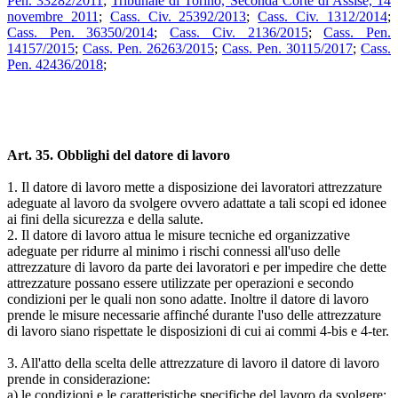
Pen. 33282/2011
;
Tribunale di Torino, Seconda Corte di Assise, 14
novembre 2011
;
Cass. Civ. 25392/2013
;
Cass. Civ. 1312/2014
;
Cass. Pen. 36350/2014
;
Cass. Civ. 2136/2015
;
Cass. Pen.
14157/2015
;
Cass. Pen. 26263/2015
;
Cass. Pen. 30115/2017
;
Cass.
Pen. 42436/2018
;
Art. 35. Obblighi del datore di lavoro
1. Il datore di lavoro mette a disposizione dei lavoratori attrezzature
adeguate al lavoro da svolgere ovvero adattate a tali scopi ed idonee
ai fini della sicurezza e della salute.
2. Il datore di lavoro attua le misure tecniche ed organizzative
adeguate per ridurre al minimo i rischi connessi all'uso delle
attrezzature di lavoro da parte dei lavoratori e per impedire che dette
attrezzature possano essere utilizzate per operazioni e secondo
condizioni per le quali non sono adatte. Inoltre il datore di lavoro
prende le misure necessarie affinché durante l'uso delle attrezzature
di lavoro siano rispettate le disposizioni di cui ai commi 4-bis e 4-ter.
3. All'atto della scelta delle attrezzature di lavoro il datore di lavoro
prende in considerazione:
a) le condizioni e le caratteristiche specifiche del lavoro da svolgere;