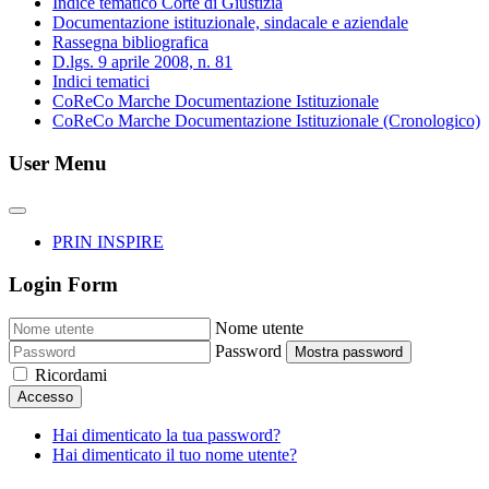
Indice tematico Corte di Giustizia
Documentazione istituzionale, sindacale e aziendale
Rassegna bibliografica
D.lgs. 9 aprile 2008, n. 81
Indici tematici
CoReCo Marche Documentazione Istituzionale
CoReCo Marche Documentazione Istituzionale (Cronologico)
User Menu
PRIN INSPIRE
Login Form
Nome utente
Password
Mostra password
Ricordami
Accesso
Hai dimenticato la tua password?
Hai dimenticato il tuo nome utente?