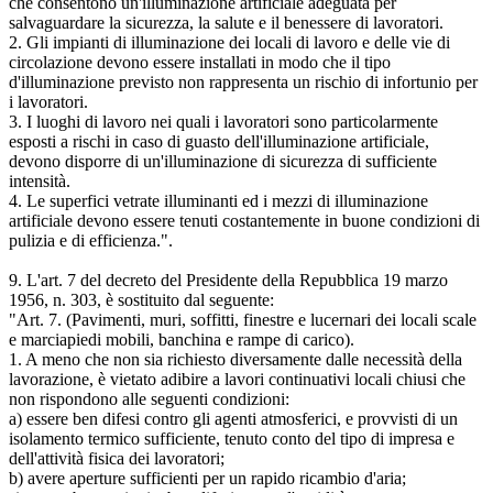
che consentono un'illuminazione artificiale adeguata per
salvaguardare la sicurezza, la salute e il benessere di lavoratori.
2. Gli impianti di illuminazione dei locali di lavoro e delle vie di
circolazione devono essere installati in modo che il tipo
d'illuminazione previsto non rappresenta un rischio di infortunio per
i lavoratori.
3. I luoghi di lavoro nei quali i lavoratori sono particolarmente
esposti a rischi in caso di guasto dell'illuminazione artificiale,
devono disporre di un'illuminazione di sicurezza di sufficiente
intensità.
4. Le superfici vetrate illuminanti ed i mezzi di illuminazione
artificiale devono essere tenuti costantemente in buone condizioni di
pulizia e di efficienza.".
9. L'art. 7 del decreto del Presidente della Repubblica 19 marzo
1956, n. 303, è sostituito dal seguente:
"Art. 7. (Pavimenti, muri, soffitti, finestre e lucernari dei locali scale
e marciapiedi mobili, banchina e rampe di carico).
1. A meno che non sia richiesto diversamente dalle necessità della
lavorazione, è vietato adibire a lavori continuativi locali chiusi che
non rispondono alle seguenti condizioni:
a) essere ben difesi contro gli agenti atmosferici, e provvisti di un
isolamento termico sufficiente, tenuto conto del tipo di impresa e
dell'attività fisica dei lavoratori;
b) avere aperture sufficienti per un rapido ricambio d'aria;