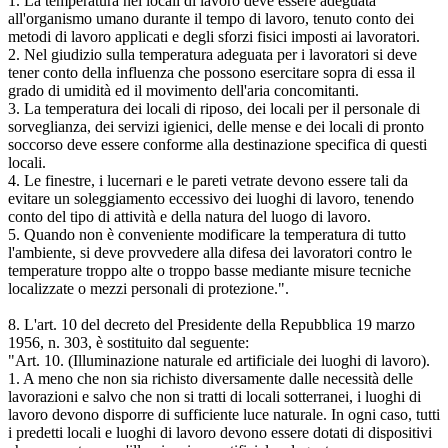
1. La temperatura nei locali di lavoro deve essere adeguata
all'organismo umano durante il tempo di lavoro, tenuto conto dei
metodi di lavoro applicati e degli sforzi fisici imposti ai lavoratori.
2. Nel giudizio sulla temperatura adeguata per i lavoratori si deve
tener conto della influenza che possono esercitare sopra di essa il
grado di umidità ed il movimento dell'aria concomitanti.
3. La temperatura dei locali di riposo, dei locali per il personale di
sorveglianza, dei servizi igienici, delle mense e dei locali di pronto
soccorso deve essere conforme alla destinazione specifica di questi
locali.
4. Le finestre, i lucernari e le pareti vetrate devono essere tali da
evitare un soleggiamento eccessivo dei luoghi di lavoro, tenendo
conto del tipo di attività e della natura del luogo di lavoro.
5. Quando non è conveniente modificare la temperatura di tutto
l'ambiente, si deve provvedere alla difesa dei lavoratori contro le
temperature troppo alte o troppo basse mediante misure tecniche
localizzate o mezzi personali di protezione.".
8. L'art. 10 del decreto del Presidente della Repubblica 19 marzo
1956, n. 303, è sostituito dal seguente:
"Art. 10. (Illuminazione naturale ed artificiale dei luoghi di lavoro).
1. A meno che non sia richisto diversamente dalle necessità delle
lavorazioni e salvo che non si tratti di locali sotterranei, i luoghi di
lavoro devono disporre di sufficiente luce naturale. In ogni caso, tutti
i predetti locali e luoghi di lavoro devono essere dotati di dispositivi