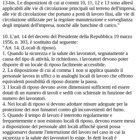
13-bis. Le disposizioni di cui ai commi 10, 11, 12 e 13 sono altresì
applicabili alle vie di circolazione principali sul terreno dell'impresa,
alle vie di circolazione che portano a posti di lavoro fissi, alle vie di
circolazione utilizzate per la regolare manutenzione e sorveglianza
degli impianti dell'impresa, nonchè alle banchine di carico."
10. L'art. 14 del decreto del Presidente della Repubblica 19 marzo
1956, n. 303, è sostituito dal seguente:
"Art. 14. (Locali di riposo).
1. Quando la sicurezza e la salute dei lavoratori, segnatamente a
causa del tipo di attività, lo richiedono, i lavoratori devono poter
disporre di un locale di riposo facilmente accessibile.
2. La disposizione di cui al comma 1 non si applica quando il
personale lavora in uffici o in analoghi locali di lavoro che offrono
equivalenti possibilità di riposo durante la pausa.
3. I locali di riposo devono avere dimensioni sufficienti ed essere
dotati di un numero di tavoli e sedili con schienale in funzione del
numero dei lavoratori.
4. Nei locali di riposo si devono adottare misure adeguate per la
protezione dei non fumatori contro gli inconvenienti del fumo.
5. Quando il tempo di lavoro è interrotto regolarmente e
frequentemente e non esistono locali di riposo, devono essere messi
a disposizione del personale altri locali affinchè questi possa
soggiornarvi durante l'interruzione del lavoro nel caso in cui la
sicurezza o la salute dei lavoratori lo esige. In detti locali è