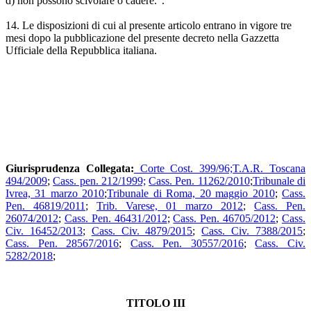
d) non possono scivolare o cadere.".
14. Le disposizioni di cui al presente articolo entrano in vigore tre
mesi dopo la pubblicazione del presente decreto nella Gazzetta
Ufficiale della Repubblica italiana.
Giurisprudenza Collegata:
Corte Cost. 399/96;
T.A.R. Toscana
494/2009
;
Cass. pen. 212/1999;
Cass. Pen. 11262/2010
;
Tribunale di
Ivrea, 31 marzo 2010
;
Tribunale di Roma, 20 maggio 2010
;
Cass.
Pen. 46819/2011
;
Trib. Varese, 01 marzo 2012
;
Cass. Pen.
26074/2012
;
Cass. Pen. 46431/2012
;
Cass. Pen. 46705/2012
;
Cass.
Civ. 16452/2013
;
Cass. Civ. 4879/2015
;
Cass. Civ. 7388/2015
;
Cass. Pen. 28567/2016
;
Cass. Pen. 30557/2016
;
Cass. Civ.
5282/2018
;
TITOLO III