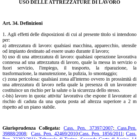
USO DELLE ATTREZZATURE DI LAVORO
Art. 34. Definizioni
1. Agli effetti delle disposizioni di cui al presente titolo si intendono
per:
a) attrezzatura di lavoro: qualsiasi macchina, apparecchio, utensile
od impianto destinato ad essere usato durante il lavoro;
b) uso di una attrezzatura di lavoro: qualsiasi operazione lavorativa
connessa ad una attrezzatura di lavoro, quale la messa in servizio o
fuori servizio, l'impiego, il trasporto, la riparazione, la
trasformazione, la manutenzione, la pulizia, lo smontaggio;
c) zona pericolosa: qualsiasi zona all'interno ovvero in prossimità di
una attrezzatura di lavoro nella quale la presenza di un lavoratore
costituisce un rischio per la salute o la sicurezza dello stesso.
c-bis) lavoro in quota: attivita' lavorativa che espone il lavoratore al
rischio di caduta da una quota posta ad altezza superiore a 2 m
rispetto ad un piano stabile.
Giurisprudenza Collegata:
Cass. Pen. 37397/2007
;
Cass.Pen.
39888/2008
;
Cass. Pen. 42469/2010
;
Cass. Pen. 1856/2011
;
Cass.