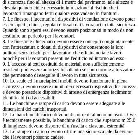
di sicurezza fino all'altezza di 1 metro dal pavimento, tale altezza è
elevata quando ciò è necessario in relazione al rischio che i
lavoratori rimangano feriti qualora esse vadano in frantumi.
7. Le finestre, i lucernari e i dispositivi di ventilazione devono poter
essere aperti, chiusi, regolati e fissati dai lavoratori in tutta sicurezza.
Quando sono aperti essi devono essere posizionati in modo da non
costituire un pericolo per i lavoratori.
8. Le finestre e i lucernari devono essere concepiti congiuntamente
con l'attrezzatura o dotati di dispositivi che consentono la loro
pulitura senza rischi per i lavoratori che effettuano tale lavoro
nonchè per i lavoratori presenti nell'edificio ed intorno ad esso.
9. L'accesso ai tetti costituiti da materiali non sufficientemente
resistenti può essere autorizzato soltanto se sono fornite attrezzature
che permettono di eseguire il lavoro in tutta sicurezza.
10. Le scale ed i marciapiedi mobili devono funzionare in piena
sicurezza, devono essere muniti dei necessari dispositivi di sicurezza
e devono possedere dispositivi di arresto di emergenza facilmente
identificabili ed accessibili.
11. Le banchine e rampe di carico devono essere adeguate alle
dimensioni dei carichi trasportati.
12. Le banchine di carico devono disporre di almeno un'uscita. Ove
è tecnicamente possibile, le banchine di carico che superano m 25,0
di lunghezza devono disporre di un'uscita a ciascuna estremità.
13. Le rampe di carico devono offrire una sicurezza tale da evitare
che i lavoratori possono cadere.