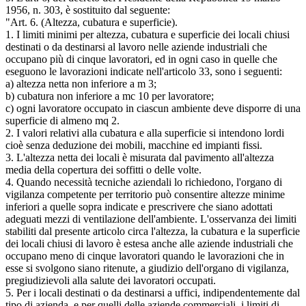
1956, n. 303, è sostituito dal seguente:
"Art. 6. (Altezza, cubatura e superficie).
1. I limiti minimi per altezza, cubatura e superficie dei locali chiusi
destinati o da destinarsi al lavoro nelle aziende industriali che
occupano più di cinque lavoratori, ed in ogni caso in quelle che
eseguono le lavorazioni indicate nell'articolo 33, sono i seguenti:
a) altezza netta non inferiore a m 3;
b) cubatura non inferiore a mc 10 per lavoratore;
c) ogni lavoratore occupato in ciascun ambiente deve disporre di una
superficie di almeno mq 2.
2. I valori relativi alla cubatura e alla superficie si intendono lordi
cioè senza deduzione dei mobili, macchine ed impianti fissi.
3. L'altezza netta dei locali è misurata dal pavimento all'altezza
media della copertura dei soffitti o delle volte.
4. Quando necessità tecniche aziendali lo richiedono, l'organo di
vigilanza competente per territorio può consentire altezze minime
inferiori a quelle sopra indicate e prescrivere che siano adottati
adeguati mezzi di ventilazione dell'ambiente. L'osservanza dei limiti
stabiliti dal presente articolo circa l'altezza, la cubatura e la superficie
dei locali chiusi di lavoro è estesa anche alle aziende industriali che
occupano meno di cinque lavoratori quando le lavorazioni che in
esse si svolgono siano ritenute, a giudizio dell'organo di vigilanza,
pregiudizievoli alla salute dei lavoratori occupati.
5. Per i locali destinati o da destinarsi a uffici, indipendentemente dal
tipo di azienda, e per quelli delle aziende commerciali, i limiti di