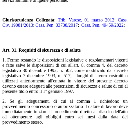
servizi sanitari e di igiene personale.
Giurisprudenza Collegata
:
Trib. Varese, 01 marzo 2012
;
Cass.
Civ. 19081/2013
;
Cass. Pen. 33738/2017
;
Cass. Pen. 49459/2022
;
Art. 31. Requisiti di sicurezza e di salute
1. Ferme restando le disposizioni legislative e regolamentari vigenti
e fatte salve le disposizioni di cui all'art. 8, comma 4, del decreto
legislativo 30 dicembre 1992, n. 502, come modificato dal decreto
legislativo 7 dicembre 1993, n. 517, i luoghi di lavoro costruiti o
utilizzati anteriormente all'entrata in vigore del presente decreto
devono essere adeguati alle prescrizioni di sicurezza e salute di cui al
presente titolo entro il 1° gennaio 1997.
2. Se gli adeguamenti di cui al comma 1 richiedono un
provvedimento concessorio o autorizzatorio il datore di lavoro deve
immediatamente iniziare il procedimento diretto al rilascio dell'atto
ed ottemperare agli obblighi entro sei mesi dalla data del
provvedimento stesso.