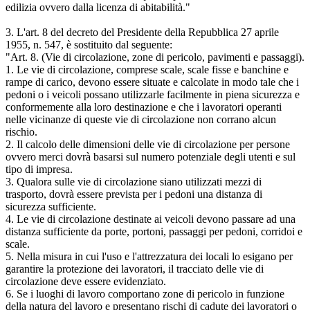
edilizia ovvero dalla licenza di abitabilità."
3. L'art. 8 del decreto del Presidente della Repubblica 27 aprile
1955, n. 547, è sostituito dal seguente:
"Art. 8. (Vie di circolazione, zone di pericolo, pavimenti e passaggi).
1. Le vie di circolazione, comprese scale, scale fisse e banchine e
rampe di carico, devono essere situate e calcolate in modo tale che i
pedoni o i veicoli possano utilizzarle facilmente in piena sicurezza e
conformemente alla loro destinazione e che i lavoratori operanti
nelle vicinanze di queste vie di circolazione non corrano alcun
rischio.
2. Il calcolo delle dimensioni delle vie di circolazione per persone
ovvero merci dovrà basarsi sul numero potenziale degli utenti e sul
tipo di impresa.
3. Qualora sulle vie di circolazione siano utilizzati mezzi di
trasporto, dovrà essere prevista per i pedoni una distanza di
sicurezza sufficiente.
4. Le vie di circolazione destinate ai veicoli devono passare ad una
distanza sufficiente da porte, portoni, passaggi per pedoni, corridoi e
scale.
5. Nella misura in cui l'uso e l'attrezzatura dei locali lo esigano per
garantire la protezione dei lavoratori, il tracciato delle vie di
circolazione deve essere evidenziato.
6. Se i luoghi di lavoro comportano zone di pericolo in funzione
della natura del lavoro e presentano rischi di cadute dei lavoratori o