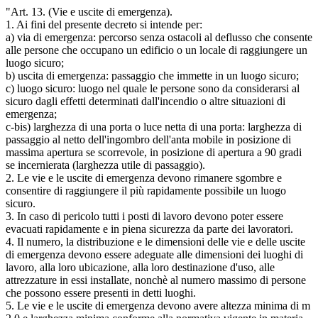
"Art. 13. (Vie e uscite di emergenza).
1. Ai fini del presente decreto si intende per:
a) via di emergenza: percorso senza ostacoli al deflusso che consente
alle persone che occupano un edificio o un locale di raggiungere un
luogo sicuro;
b) uscita di emergenza: passaggio che immette in un luogo sicuro;
c) luogo sicuro: luogo nel quale le persone sono da considerarsi al
sicuro dagli effetti determinati dall'incendio o altre situazioni di
emergenza;
c-bis) larghezza di una porta o luce netta di una porta: larghezza di
passaggio al netto dell'ingombro dell'anta mobile in posizione di
massima apertura se scorrevole, in posizione di apertura a 90 gradi
se incernierata (larghezza utile di passaggio).
2. Le vie e le uscite di emergenza devono rimanere sgombre e
consentire di raggiungere il più rapidamente possibile un luogo
sicuro.
3. In caso di pericolo tutti i posti di lavoro devono poter essere
evacuati rapidamente e in piena sicurezza da parte dei lavoratori.
4. Il numero, la distribuzione e le dimensioni delle vie e delle uscite
di emergenza devono essere adeguate alle dimensioni dei luoghi di
lavoro, alla loro ubicazione, alla loro destinazione d'uso, alle
attrezzature in essi installate, nonchè al numero massimo di persone
che possono essere presenti in detti luoghi.
5. Le vie e le uscite di emergenza devono avere altezza minima di m