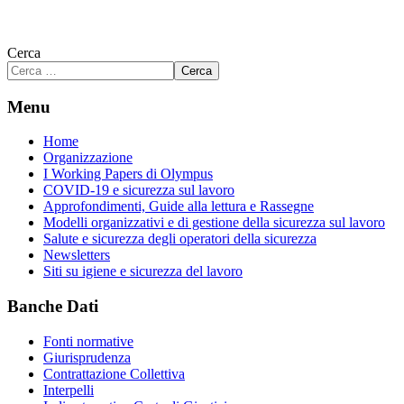
Cerca
Cerca
Menu
Home
Organizzazione
I Working Papers di Olympus
COVID-19 e sicurezza sul lavoro
Approfondimenti, Guide alla lettura e Rassegne
Modelli organizzativi e di gestione della sicurezza sul lavoro
Salute e sicurezza degli operatori della sicurezza
Newsletters
Siti su igiene e sicurezza del lavoro
Banche Dati
Fonti normative
Giurisprudenza
Contrattazione Collettiva
Interpelli