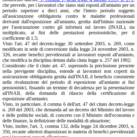
che prevede, per i lavoratori che siano stati esposti all'amianto per un
periodo superiore a dieci anni, che l'intero periodo soggetto
all'assicurazione obbligatoria contro le malattie professionali
derivanti dall'esposizione all'amianto, gestita dall'Istituto nazionale
per l'assicurazione contro gli infortuni sul lavoro (INAIL), sia
moltiplicato, ai fini delle prestazioni pensionistiche, per il
coefficiente di 1,5;
Visto l'art. 47 del decreto-legge 30 settembre 2003, n. 269, come
modificato in sede di conversione dalla legge 24 novembre 2003, n.
326, recante benefici previdenziali ai lavoratori esposti all'amianto,
che modifica la disciplina dettata dalla citata legge n. 257 del 1992;
Considerato che il citato art. 47, superando la preclusione presente
nella previgente disciplina, estende ai lavoratori non coperti da
assicurazione obbligatoria gestita dall'INAIL il beneficio consistente
nella rivalutazione del periodo di esposizione all'amianto ai fini
pensionistici, fissando un termine di decadenza per la presentazione
all'INAIL della domanda di rilascio della certificazione di
esposizione all'amianto;
Visto, in particolare, il comma 6 dell'art. 47 del citato decreto-legge
n. 269 del 2003, che demanda ad un decreto del Ministro del lavoro
e delle politiche sociali, di concerto con il Ministro dell'economia e
delle finanze, la definizione delle modalità di attuazione;
Visto, inoltre, l'art. 3, comma 132, della legge 24 dicembre 2003, n.
350, recante ulteriori disposizioni in materia di benefici previdenziali