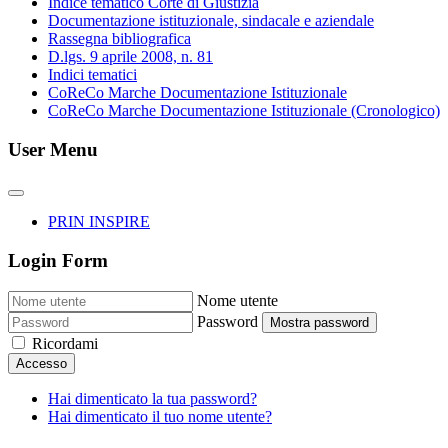
Indice tematico Corte di Giustizia
Documentazione istituzionale, sindacale e aziendale
Rassegna bibliografica
D.lgs. 9 aprile 2008, n. 81
Indici tematici
CoReCo Marche Documentazione Istituzionale
CoReCo Marche Documentazione Istituzionale (Cronologico)
User Menu
PRIN INSPIRE
Login Form
Nome utente
Password
Mostra password
Ricordami
Accesso
Hai dimenticato la tua password?
Hai dimenticato il tuo nome utente?