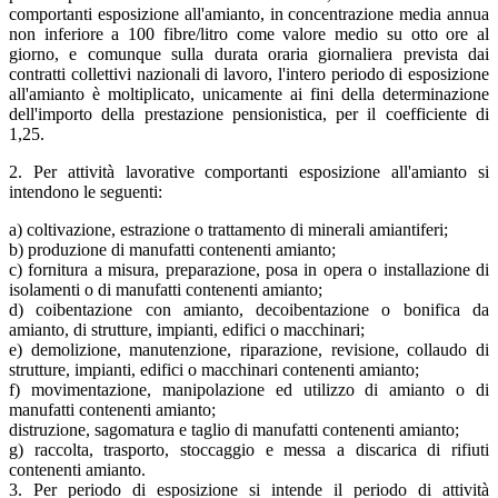
comportanti esposizione all'amianto, in concentrazione media annua
non inferiore a 100 fibre/litro come valore medio su otto ore al
giorno, e comunque sulla durata oraria giornaliera prevista dai
contratti collettivi nazionali di lavoro, l'intero periodo di esposizione
all'amianto è moltiplicato, unicamente ai fini della determinazione
dell'importo della prestazione pensionistica, per il coefficiente di
1,25.
2. Per attività lavorative comportanti esposizione all'amianto si
intendono le seguenti:
a) coltivazione, estrazione o trattamento di minerali amiantiferi;
b) produzione di manufatti contenenti amianto;
c) fornitura a misura, preparazione, posa in opera o installazione di
isolamenti o di manufatti contenenti amianto;
d) coibentazione con amianto, decoibentazione o bonifica da
amianto, di strutture, impianti, edifici o macchinari;
e) demolizione, manutenzione, riparazione, revisione, collaudo di
strutture, impianti, edifici o macchinari contenenti amianto;
f) movimentazione, manipolazione ed utilizzo di amianto o di
manufatti contenenti amianto;
distruzione, sagomatura e taglio di manufatti contenenti amianto;
g) raccolta, trasporto, stoccaggio e messa a discarica di rifiuti
contenenti amianto.
3. Per periodo di esposizione si intende il periodo di attività