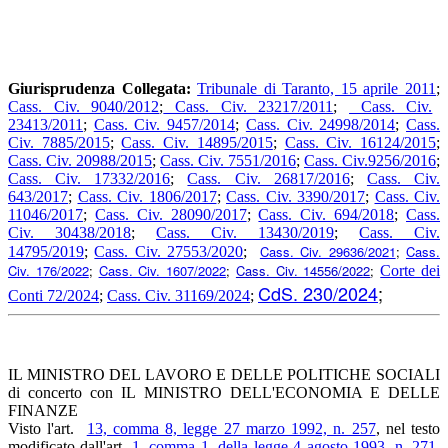
Giurisprudenza Collegata:
Tribunale di Taranto, 15 aprile 2011
;
Cass. Civ. 9040/2012
;
Cass. Civ. 23217/2011
;
Cass. Civ.
23413/2011
;
Cass. Civ. 9457/2014
;
Cass. Civ. 24998/2014
;
Cass.
Civ. 7885/2015
;
Cass. Civ. 14895/2015
;
Cass. Civ. 16124/2015
;
Cass. Civ. 20988/2015
;
Cass. Civ. 7551/2016
;
Cass. Civ.9256/2016
;
Cass. Civ. 17332/2016
;
Cass. Civ. 26817/2016
;
Cass. Civ.
643/2017
;
Cass. Civ. 1806/2017
;
Cass. Civ. 3390/2017
;
Cass. Civ.
11046/2017
;
Cass. Civ. 28090/2017
;
Cass. Civ. 694/2018
;
Cass.
Civ. 30438/2018
;
Cass. Civ. 13430/2019
;
Cass. Civ.
Cass. Civ. 29636/2021
;
Cass.
14795/2019
;
Cass. Civ. 27553/2020
;
Civ. 176/2022
;
Cass. Civ. 1607/2022
;
Cass. Civ. 14556/2022
;
Corte dei
CdS. 230/2024
;
Conti 72/2024
;
Cass. Civ. 31169/2024
;
IL MINISTRO DEL LAVORO E DELLE POLITICHE SOCIALI
di concerto con IL MINISTRO DELL'ECONOMIA E DELLE
FINANZE
Visto l'art.
13, comma 8, legge 27 marzo 1992, n. 257
, nel testo
modificato dall'art.
1, comma 1, della legge 4 agosto 1993, n. 271
,