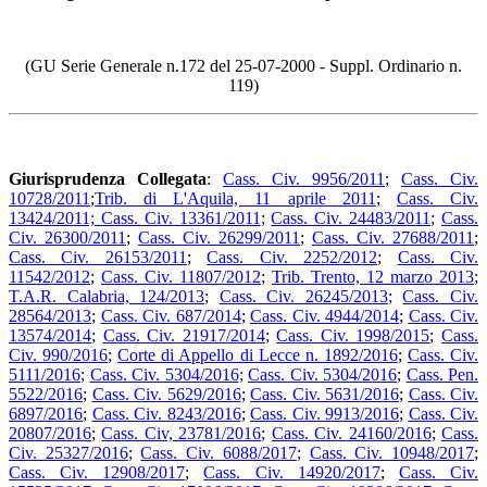
(GU Serie Generale n.172 del 25-07-2000 - Suppl. Ordinario n.
119)
Giurisprudenza Collegata
:
Cass. Civ. 9956/2011
;
Cass. Civ.
10728/2011
;
Trib. di L'Aquila, 11 aprile 2011
;
Cass. Civ.
13424/2011;
Cass. Civ. 13361/2011
;
Cass. Civ. 24483/2011
;
Cass.
Civ. 26300/2011
;
Cass. Civ. 26299/2011
;
Cass. Civ. 27688/2011
;
Cass. Civ. 26153/2011
;
Cass. Civ. 2252/2012
;
Cass. Civ.
11542/2012
;
Cass. Civ. 11807/2012
;
Trib. Trento, 12 marzo 2013
;
T.A.R. Calabria, 124/2013
;
Cass. Civ. 26245/2013
;
Cass. Civ.
28564/2013
;
Cass. Civ. 687/2014
;
Cass. Civ. 4944/2014
;
Cass. Civ.
13574/2014
;
Cass. Civ. 21917/2014
;
Cass. Civ. 1998/2015
;
Cass.
Civ. 990/2016
;
Corte di Appello di Lecce n. 1892/2016
;
Cass. Civ.
5111/2016
;
Cass. Civ. 5304/2016
;
Cass. Civ. 5304/2016
;
Cass. Pen.
5522/2016
;
Cass. Civ. 5629/2016
;
Cass. Civ. 5631/2016
;
Cass. Civ.
6897/2016
;
Cass. Civ. 8243/2016
;
Cass. Civ. 9913/2016
;
Cass. Civ.
20807/2016
;
Cass. Civ, 23781/2016
;
Cass. Civ. 24160/2016
;
Cass.
Civ. 25327/2016
;
Cass. Civ. 6088/2017
;
Cass. Civ. 10948/2017
;
Cass. Civ. 12908/2017
;
Cass. Civ. 14920/2017
;
Cass. Civ.