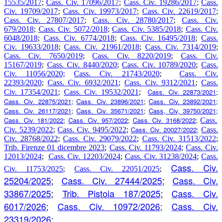
15535/2017
;
Cass. Civ. 17096/2017
;
Cass. Civ. 19286/2017
;
Cass.
Civ. 19709/2017
;
Cass. Civ. 19973/2017
;
Cass. Civ. 22619/2017
;
Cass. Civ. 27807/2017
;
Cass. Civ. 28780/2017
;
Cass. Civ.
679/2018
;
Cass. Civ. 5072/2018
;
Cass. Civ. 5385/2018
;
Cass. Civ.
6048/2018
;
Cass. Civ. 6774/2018
;
Cass. Civ. 16495/2018
;
Cass.
Civ. 19633/2018
;
Cass. Civ. 21961/2018
;
Cass. Civ. 7314/2019
;
Cass. Civ. 7650/2019
;
Cass. Civ. 8220/2019
;
Cass. Civ.
15167/2019
;
Cass. Civ. 8440/2020
;
Cass. Civ. 10789/2020
;
Cass.
Civ. 11056/2020;
Cass. Civ. 21743/2020
;
Cass. Civ.
22393/2020
;
Cass. Civ. 6932/2021
;
Cass. Civ. 9312/2021
;
Cass.
Cass. Civ. 22873/2021
;
Civ. 17354/2021
;
Cass. Civ. 19532/2021
;
Cass. Civ. 22875/2021
;
Cass. Civ. 23896/2021
;
Cass. Civ. 23892/2021
;
Cass. Civ. 26117/2021
;
Cass. Civ. 35671/2021
;
Cass, Civ, 39750/2021
;
Cass. Civ. 181/2022
;
Cass. Civ. 957/2022
;
Cass. Civ. 3168/2022
;
Cass.
Cass. Civ. 20027/2022
;
Civ. 5239/2022
;
Cass. Civ. 9495/2022
;
Cass.
Civ. 28768/2022
;
Cass. Civ. 29079/2022
;
Cass. Civ. 31513/2022
;
Trib. Firenze 01 dicembre 2023
;
Cass. Civ. 11793/2024
;
Cass. Civ.
12013/2024
;
Cass. Civ. 12203/2024
;
Cass. Civ. 31238/2024
;
Cass.
Cass. Civ.
Civ. 11753/2025
;
Cass. Civ. 22051/2025
;
25204/2025
;
Cass. Civ. 27444/2025
;
Cass. Civ.
33867/2025
;
Trib. Pistoia 187/2025
;
Cass. Civ.
6017/2026
;
Cass. Civ. 10972/2026
;
Cass. Civ.
23319/2026
;