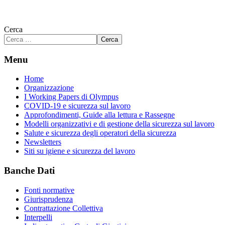
Cerca
Cerca
Menu
Home
Organizzazione
I Working Papers di Olympus
COVID-19 e sicurezza sul lavoro
Approfondimenti, Guide alla lettura e Rassegne
Modelli organizzativi e di gestione della sicurezza sul lavoro
Salute e sicurezza degli operatori della sicurezza
Newsletters
Siti su igiene e sicurezza del lavoro
Banche Dati
Fonti normative
Giurisprudenza
Contrattazione Collettiva
Interpelli