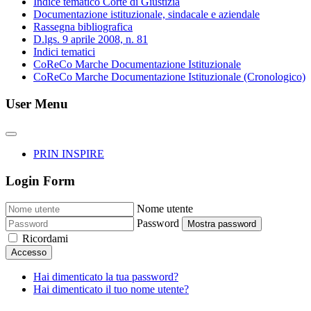
Indice tematico Corte di Giustizia
Documentazione istituzionale, sindacale e aziendale
Rassegna bibliografica
D.lgs. 9 aprile 2008, n. 81
Indici tematici
CoReCo Marche Documentazione Istituzionale
CoReCo Marche Documentazione Istituzionale (Cronologico)
User Menu
PRIN INSPIRE
Login Form
Nome utente
Password
Mostra password
Ricordami
Accesso
Hai dimenticato la tua password?
Hai dimenticato il tuo nome utente?