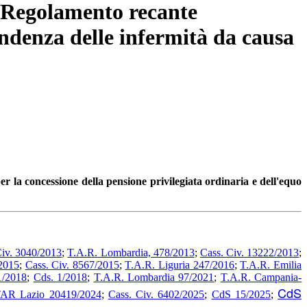
- Regolamento recante
endenza delle infermità da causa
r la concessione della pensione privilegiata ordinaria e dell'equo
Civ. 3040/2013
;
T.A.R. Lombardia, 478/2013
;
Cass. Civ. 13222/2013
;
/2015
;
Cass. Civ. 8567/2015
;
T.A.R. Liguria 247/2016
;
T.A.R. Emilia
1/2018
;
Cds. 1/2018
;
T.A.R. Lombardia 97/2021
;
T.A.R. Campania-
CdS
AR Lazio 20419/2024
;
Cass. Civ. 6402/2025
;
CdS 15/2025
;