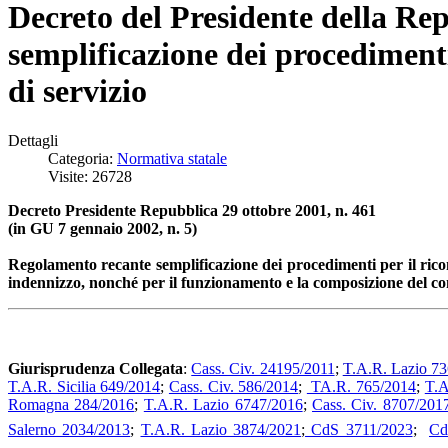
Decreto del Presidente della Re
semplificazione dei procedimenti
di servizio
Dettagli
Categoria:
Normativa statale
Visite: 26728
Decreto Presidente Repubblica 29 ottobre 2001, n. 461
(in GU 7 gennaio 2002, n. 5)
Regolamento recante semplificazione dei procedimenti per il ricon
indennizzo, nonché per il funzionamento e la composizione del com
Giurisprudenza Collegata
:
Cass. Civ. 24195/2011
;
T.A.R. Lazio 7
T.A.R. Sicilia 649/2014
;
Cass. Civ. 586/2014
;
TA.R. 765/2014
;
T.A
Romagna 284/2016
;
T.A.R. Lazio 6747/2016
;
Cass. Civ. 8707/201
Salerno 2034/2013
;
T.A.R. Lazio 3874/2021
;
CdS 3711/2023
;
Cd