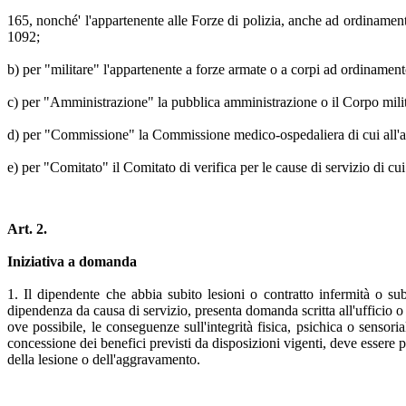
165, nonché' l'appartenente alle Forze di polizia, anche ad ordinamento
1092;
b) per "militare" l'appartenente a forze armate o a corpi ad ordinament
c) per "Amministrazione" la pubblica amministrazione o il Corpo milita
d) per "Commissione" la Commissione medico-ospedaliera di cui all'a
e) per "Comitato" il Comitato di verifica per le cause di servizio di cui 
Art. 2.
Iniziativa a domanda
1. Il dipendente che abbia subito lesioni o contratto infermità o sub
dipendenza da causa di servizio, presenta domanda scritta all'ufficio o 
ove possibile, le conseguenze sull'integrità fisica, psichica o sensori
concessione dei benefici previsti da disposizioni vigenti, deve essere p
della lesione o dell'aggravamento.