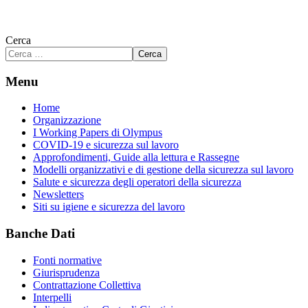
Cerca
Cerca
Menu
Home
Organizzazione
I Working Papers di Olympus
COVID-19 e sicurezza sul lavoro
Approfondimenti, Guide alla lettura e Rassegne
Modelli organizzativi e di gestione della sicurezza sul lavoro
Salute e sicurezza degli operatori della sicurezza
Newsletters
Siti su igiene e sicurezza del lavoro
Banche Dati
Fonti normative
Giurisprudenza
Contrattazione Collettiva
Interpelli