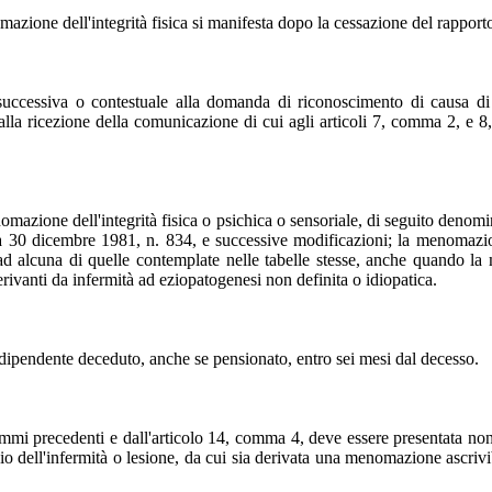
zione dell'integrità fisica si manifesta dopo la cessazione del rapport
 successiva o contestuale alla domanda di riconoscimento di causa di
 dalla ricezione della comunicazione di cui agli articoli 7, comma 2, e 
mazione dell'integrità fisica o psichica o sensoriale, di seguito denomin
ca 30 dicembre 1981, n. 834, e successive modificazioni; la menomazion
 ad alcuna di quelle contemplate nelle tabelle stesse, anche quando la 
erivanti da infermità ad eziopatogenesi non definita o idiopatica.
 dipendente deceduto, anche se pensionato, entro sei mesi dal decesso.
mmi precedenti e dall'articolo 14, comma 4, deve essere presentata non 
 dell'infermità o lesione, da cui sia derivata una menomazione ascrivibi