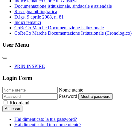
Indice tematico Corte di Giustizia
Documentazione istituzionale, sindacale e aziendale
Rassegna bibliografica
D.lgs. 9 aprile 2008, n. 81
Indici tematici
CoReCo Marche Documentazione Istituzionale
CoReCo Marche Documentazione Istituzionale (Cronologico)
User Menu
PRIN INSPIRE
Login Form
Nome utente
Password
Mostra password
Ricordami
Accesso
Hai dimenticato la tua password?
Hai dimenticato il tuo nome utente?