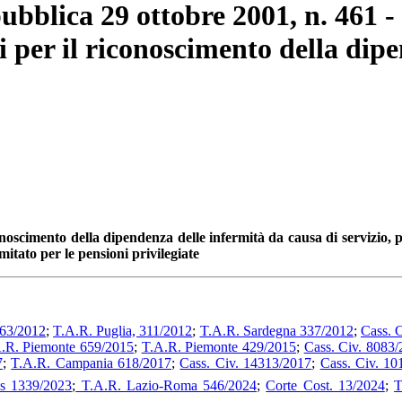
pubblica 29 ottobre 2001, n. 461 
 per il riconoscimento della dip
oscimento della dipendenza delle infermità da causa di servizio, pe
itato per le pensioni privilegiate
363/2012
;
T.A.R. Puglia, 311/2012
;
T.A.R. Sardegna 337/2012
;
Cass. 
.R. Piemonte 659/2015
;
T.A.R. Piemonte 429/2015
;
Cass. Civ. 8083
7
;
T.A.R. Campania 618/2017
;
Cass. Civ. 14313/2017
;
Cass. Civ. 10
s 1339/2023
;
T.A.R. Lazio-Roma 546/2024
;
Corte Cost. 13/2024
;
T