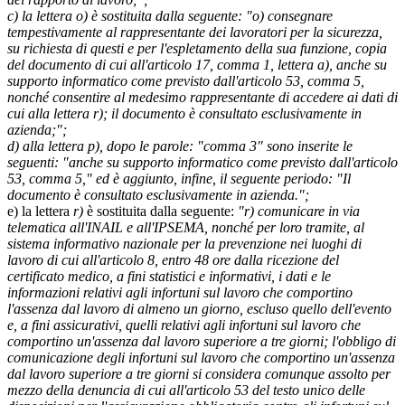
c) la lettera o) è sostituita dalla seguente: "o) consegnare
tempestivamente al rappresentante dei lavoratori per la sicurezza,
su richiesta di questi e per l'espletamento della sua funzione, copia
del documento di cui all'articolo 17, comma 1, lettera a), anche su
supporto informatico come previsto dall'articolo 53, comma 5,
nonché consentire al medesimo rappresentante di accedere ai dati di
cui alla lettera r); il documento è consultato esclusivamente in
azienda;";
d) alla lettera p), dopo le parole: "comma 3" sono inserite le
seguenti: "anche su supporto informatico come previsto dall'articolo
53, comma 5," ed è aggiunto, infine, il seguente periodo: "Il
documento è consultato esclusivamente in azienda.";
e) la lettera
r)
è sostituita dalla seguente:
"r) comunicare in via
telematica all'INAIL e all'IPSEMA, nonché per loro tramite, al
sistema informativo nazionale per la prevenzione nei luoghi di
lavoro di cui all'articolo 8, entro 48 ore dalla ricezione del
certificato medico, a fini statistici e informativi, i dati e le
informazioni relativi agli infortuni sul lavoro che comportino
l'assenza dal lavoro di almeno un giorno, escluso quello dell'evento
e, a fini assicurativi, quelli relativi agli infortuni sul lavoro che
comportino un'assenza dal lavoro superiore a tre giorni; l'obbligo di
comunicazione degli infortuni sul lavoro che comportino un'assenza
dal lavoro superiore a tre giorni si considera comunque assolto per
mezzo della denuncia di cui all'articolo 53 del testo unico delle