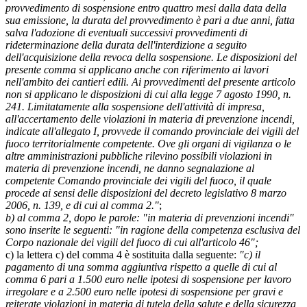
provvedimento di sospensione entro quattro mesi dalla data della
sua emissione, la durata del provvedimento è pari a due anni, fatta
salva l'adozione di eventuali successivi provvedimenti di
rideterminazione della durata dell'interdizione a seguito
dell'acquisizione della revoca della sospensione. Le disposizioni del
presente comma si applicano anche con riferimento ai lavori
nell'ambito dei cantieri edili. Ai provvedimenti del presente articolo
non si applicano le disposizioni di cui alla legge 7 agosto 1990, n.
241. Limitatamente alla sospensione dell'attività di impresa,
all'accertamento delle violazioni in materia di prevenzione incendi,
indicate all'allegato I, provvede il comando provinciale dei vigili del
fuoco territorialmente competente. Ove gli organi di vigilanza o le
altre amministrazioni pubbliche rilevino possibili violazioni in
materia di prevenzione incendi, ne danno segnalazione al
competente Comando provinciale dei vigili del fuoco, il quale
procede ai sensi delle disposizioni del decreto legislativo 8 marzo
2006, n. 139, e di cui al comma 2."
;
b) al comma 2, dopo le parole: "in materia di prevenzioni incendi"
sono inserite le seguenti: "in ragione della competenza esclusiva del
Corpo nazionale dei vigili del fuoco di cui all'articolo 46";
c) la lettera c) del comma 4 è sostituita dalla seguente:
"c) il
pagamento di una somma aggiuntiva rispetto a quelle di cui al
comma 6 pari a 1.500 euro nelle ipotesi di sospensione per lavoro
irregolare e a 2.500 euro nelle ipotesi di sospensione per gravi e
reiterate violazioni in materia di tutela della salute e della sicurezza