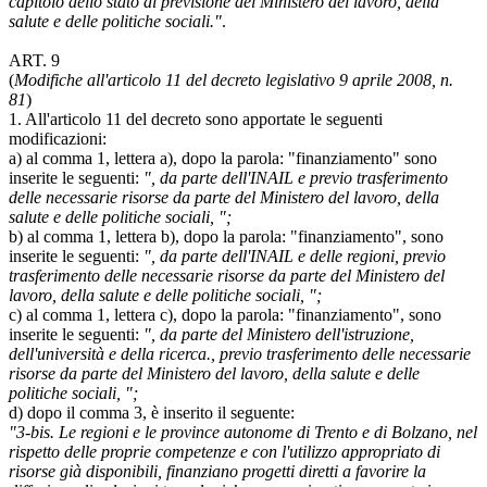
capitolo dello stato di previsione del Ministero del lavoro, della
salute e delle politiche sociali."
.
ART. 9
(
Modifiche all'articolo 11 del decreto legislativo 9 aprile 2008, n.
81
)
1. All'articolo 11 del decreto sono apportate le seguenti
modificazioni:
a) al comma 1, lettera a), dopo la parola: "finanziamento" sono
inserite le seguenti:
", da parte dell'INAIL e previo trasferimento
delle necessarie risorse da parte del Ministero del lavoro, della
salute e delle politiche sociali, ";
b) al comma 1, lettera b), dopo la parola: "finanziamento", sono
inserite le seguenti:
", da parte dell'INAIL e delle regioni, previo
trasferimento delle necessarie risorse da parte del Ministero del
lavoro, della salute e delle politiche sociali, ";
c) al comma 1, lettera c), dopo la parola: "finanziamento", sono
inserite le seguenti:
", da parte del Ministero dell'istruzione,
dell'università e della ricerca., previo trasferimento delle necessarie
risorse da parte del Ministero del lavoro, della salute e delle
politiche sociali, ";
d) dopo il comma 3, è inserito il seguente:
"3-bis. Le regioni e le province autonome di Trento e di Bolzano, nel
rispetto delle proprie competenze e con l'utilizzo appropriato di
risorse già disponibili, finanziano progetti diretti a favorire la