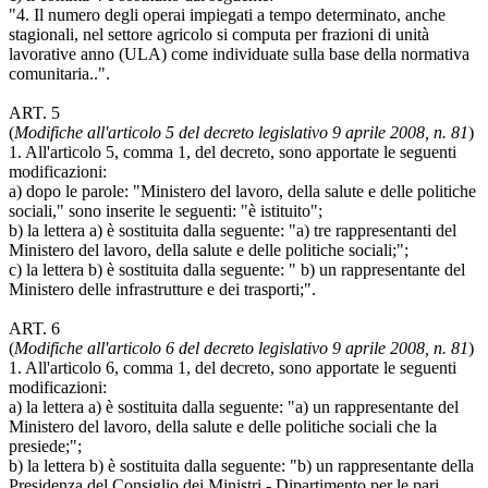
"4. Il numero degli operai impiegati a tempo determinato, anche
stagionali, nel settore agricolo si computa per frazioni di unità
lavorative anno (ULA) come individuate sulla base della normativa
comunitaria..".
ART. 5
(
Modifiche all'articolo 5 del decreto legislativo 9 aprile 2008, n. 81
)
1. All'articolo 5, comma 1, del decreto, sono apportate le seguenti
modificazioni:
a) dopo le parole: "Ministero del lavoro, della salute e delle politiche
sociali," sono inserite le seguenti: "è istituito";
b) la lettera a) è sostituita dalla seguente: "a) tre rappresentanti del
Ministero del lavoro, della salute e delle politiche sociali;";
c) la lettera b) è sostituita dalla seguente: " b) un rappresentante del
Ministero delle infrastrutture e dei trasporti;".
ART. 6
(
Modifiche all'articolo 6 del decreto legislativo 9 aprile 2008, n. 81
)
1. All'articolo 6, comma 1, del decreto, sono apportate le seguenti
modificazioni:
a) la lettera a) è sostituita dalla seguente: "a) un rappresentante del
Ministero del lavoro, della salute e delle politiche sociali che la
presiede;";
b) la lettera b) è sostituita dalla seguente: "b) un rappresentante della
Presidenza del Consiglio dei Ministri - Dipartimento per le pari