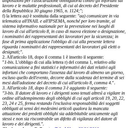
disposizioni per l'assicurazione obbligatoria contro gli infortuni sul
lavoro e le malattie professionali, di cui al decreto del Presidente
della Repubblica 30 giugno 1965, n. 1124;"
;
f) la lettera
aa)
è sostituita dalla seguente:
"aa) comunicare in via
telematica all'INAIL e all'IPSEMA, nonché per loro tramite, al
sistema informativo nazionale per la prevenzione nei luoghi di
lavoro di cui all'articolo 8, in caso di nuova elezione o designazione,
i nominativi dei rappresentanti dei lavoratori per la sicurezza; in
fase di prima applicazione l'obbligo di cui alla presente lettera
riguarda i nominativi dei rappresentanti dei lavoratori già eletti o
designati;"
.
2. All'articolo 18, dopo il comma 1 è inserito il seguente:
"
1-bis
. L'obbligo di cui alla lettera r) del comma 1,
relativo alla
comunicazione a fini statistici e informativi dei dati relativi agli
infortuni che comportano l'assenza dal lavoro di almeno un giorno,
escluso quello dell'evento, decorre dalla scadenza del termine di sei
mesi dall'adozione del decreto di cui all'articolo 8, comma 4.
".
3. All'articolo 18, dopo il comma 3 è aggiunto il seguente:
"3-bis. Il datore di lavoro e i dirigenti sono tenuti altresì a vigilare in
ordine all'adempimento degli obblighi di cui agli articoli 19, 20, 22,
23, 24 e 25, ferma restando l'esclusiva responsabilità dei soggetti
obbligati ai sensi dei medesimi articoli qualora la mancata
attuazione dei predetti obblighi sia addebitabile unicamente agli
stessi e non sia riscontrabile un difetto di vigilanza del datore di
lavoro e dei dirigenti.".