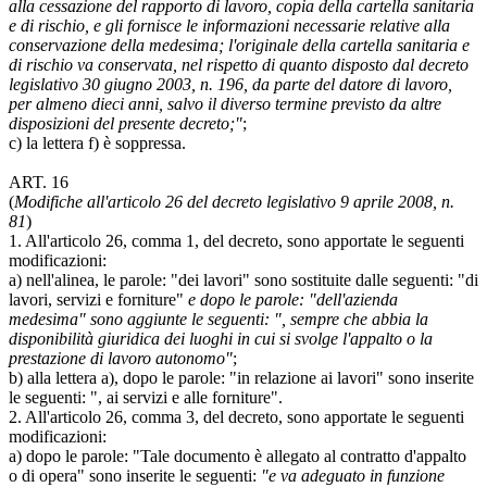
alla cessazione del rapporto di lavoro, copia della cartella sanitaria
e di rischio, e gli fornisce le informazioni necessarie relative alla
conservazione della medesima; l'originale della cartella sanitaria e
di rischio va conservata, nel rispetto di quanto disposto dal decreto
legislativo 30 giugno 2003, n. 196, da parte del datore di lavoro,
per almeno dieci anni, salvo il diverso termine previsto da altre
disposizioni del presente decreto;"
;
c) la lettera f) è soppressa.
ART. 16
(
Modifiche all'articolo 26 del decreto legislativo 9 aprile 2008, n.
81
)
1. All'articolo 26, comma 1, del decreto, sono apportate le seguenti
modificazioni:
a) nell'alinea, le parole: "dei lavori" sono sostituite dalle seguenti: "di
lavori, servizi e forniture"
e dopo le parole: "dell'azienda
medesima" sono aggiunte le seguenti: ", sempre che abbia la
disponibilità giuridica dei luoghi in cui si svolge l'appalto o la
prestazione di lavoro autonomo"
;
b) alla lettera a), dopo le parole: "in relazione ai lavori" sono inserite
le seguenti: ", ai servizi e alle forniture".
2. All'articolo 26, comma 3, del decreto, sono apportate le seguenti
modificazioni:
a) dopo le parole: "Tale documento è allegato al contratto d'appalto
o di opera" sono inserite le seguenti:
"e va adeguato in funzione