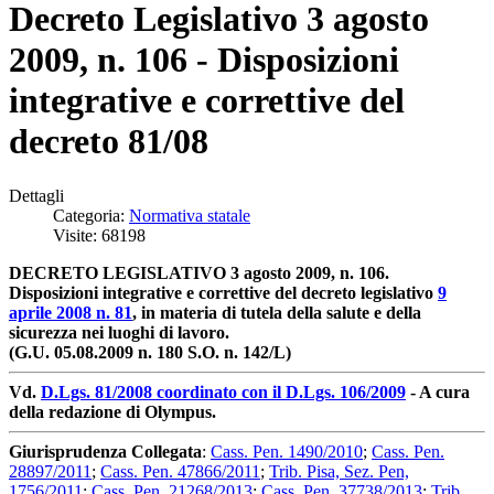
Decreto Legislativo 3 agosto
2009, n. 106 - Disposizioni
integrative e correttive del
decreto 81/08
Dettagli
Categoria:
Normativa statale
Visite: 68198
DECRETO LEGISLATIVO 3 agosto 2009, n. 106.
Disposizioni integrative e correttive del decreto legislativo
9
aprile 2008 n. 81
, in materia di tutela della salute e della
sicurezza nei luoghi di lavoro.
(G.U. 05.08.2009 n. 180 S.O. n. 142/L)
Vd.
D.Lgs. 81/2008 coordinato con il D.Lgs. 106/2009
- A cura
della redazione di Olympus.
Giurisprudenza Collegata
:
Cass. Pen. 1490/2010
;
Cass. Pen.
28897/2011
;
Cass. Pen. 47866/2011
;
Trib. Pisa, Sez. Pen,
1756/2011
;
Cass. Pen. 21268/2013
;
Cass. Pen. 37738/2013
;
Trib.