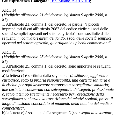
Giurisprudenza Collegata:
Trib. Milano 29/01/2010
;
ART. 14
(
Modifiche all'articolo 21 del decreto legislativo 9 aprile 2008, n.
81
)
1. All'articolo 21, comma 1, del decreto, le parole: "i piccoli
imprenditori di cui all'articolo 2083 del codice civile e i soci delle
società semplici operanti nel settore agricolo" sono sostituite dalle
seguenti:
"i coltivatori diretti del fondo, i soci delle società semplici
operanti nel settore agricolo, gli artigiani e i piccoli commercianti"
.
ART. 15
(
Modifiche all'articolo 25 del decreto legislativo 9 aprile 2008, n.
81
)
1. All'articolo 25, comma 1, del decreto, sono apportate le seguenti
modificazioni:
a) la lettera c) è sostituita dalla seguente:
"c) istituisce, aggiorna e
custodisce, sotto la propria responsabilità, una cartella sanitaria e
di rischio per ogni lavoratore sottoposto a sorveglianza sanitaria;
tale cartella è conservata con salvaguardia del segreto professionale
e, salvo il tempo strettamente necessario per l'esecuzione della
sorveglianza sanitaria e la trascrizione dei relativi risultati, presso il
luogo di custodia concordato al momento della nomina del medico
competente;"
.
b) la lettera e) è sostituita dalla seguente:
"e) consegna al lavoratore,