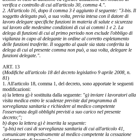
verifica e controllo di cui all'articolo 30, comma 4.".
2. All'articolo 16, dopo il comma 3 è aggiunto il seguente: "3-bis. Il
soggetto delegato può, a sua volta, previa intesa con il datore di
lavoro delegare specifiche funzioni in materia di salute e sicurezza
sul lavoro alle medesime condizioni di cui ai commi 1 e 2. La
delega di funzioni di cui al primo periodo non esclude l'obbligo di
vigilanza in capo al delegante in ordine al corretto espletamento
delle funzioni trasferite. Il soggetto al quale sia stata conferita la
delega di cui al presente comma non può, a sua volta, delegare le
funzioni delegate.".
ART. 13
(
Modifiche all'articolo 18 del decreto legislativo 9 aprile 2008, n.
81
)
1. All'articolo 18, comma 1, del decreto, sono apportate le seguenti
modificazioni:
a) la lettera g) è sostituita dalla seguente:
"g) inviare i lavoratori alla
visita medica entro le scadenze previste dal programma di
sorveglianza sanitaria e richiedere al medico competente
l'osservanza degli obblighi previsti a suo carico nel presente
decreto;";
b) dopo la lettera g) è inserita la seguente:
"g-bis) nei casi di sorveglianza sanitaria di cui all'articolo 41,
comunicare tempestivamente al medico competente la cessazione
del rapporto di lavoro;";