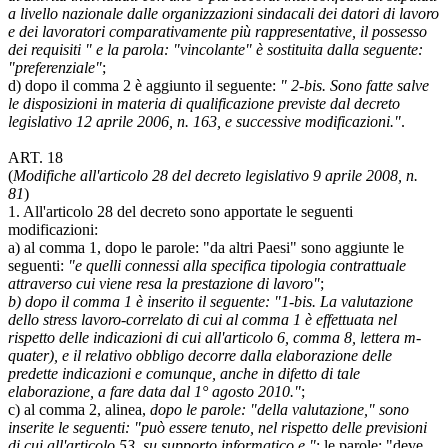
a livello nazionale dalle organizzazioni sindacali dei datori di lavoro
e dei lavoratori comparativamente più rappresentative, il possesso
dei requisiti " e la parola: "vincolante" è sostituita dalla seguente:
"preferenziale"
;
d) dopo il comma 2 è aggiunto il seguente:
" 2-bis. Sono fatte salve
le disposizioni in materia di qualificazione previste dal decreto
legislativo 12 aprile 2006, n. 163, e successive modificazioni."
.
ART. 18
(
Modifiche all'articolo 28 del decreto legislativo 9 aprile 2008, n.
81
)
1. All'articolo 28 del decreto sono apportate le seguenti
modificazioni:
a) al comma 1, dopo le parole: "da altri Paesi" sono aggiunte le
seguenti:
"e quelli connessi alla specifica tipologia contrattuale
attraverso cui viene resa la prestazione di lavoro"
;
b) dopo il comma 1 è inserito il seguente: "1-bis. La valutazione
dello stress lavoro-correlato di cui al comma 1 è effettuata nel
rispetto delle indicazioni di cui all'articolo 6, comma 8, lettera m-
quater), e il relativo obbligo decorre dalla elaborazione delle
predette indicazioni e comunque, anche in difetto di tale
elaborazione, a fare data dal 1° agosto 2010."
;
c) al comma 2, alinea,
dopo le parole: "della valutazione," sono
inserite le seguenti: "può essere tenuto, nel rispetto delle previsioni
di cui all'articolo 53, su supporto informatico e "
; le parole: "deve