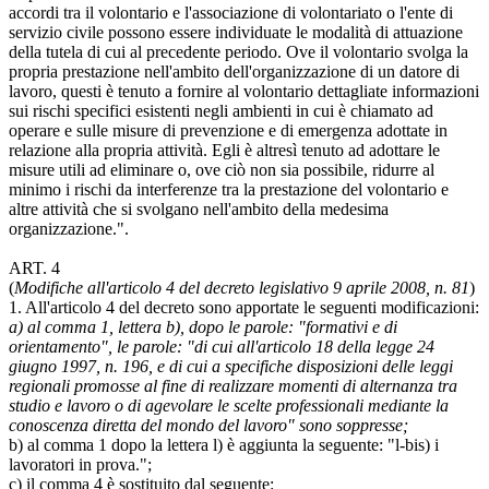
accordi tra il volontario e l'associazione di volontariato o l'ente di
servizio civile possono essere individuate le modalità di attuazione
della tutela di cui al precedente periodo. Ove il volontario svolga la
propria prestazione nell'ambito dell'organizzazione di un datore di
lavoro, questi è tenuto a fornire al volontario dettagliate informazioni
sui rischi specifici esistenti negli ambienti in cui è chiamato ad
operare e sulle misure di prevenzione e di emergenza adottate in
relazione alla propria attività. Egli è altresì tenuto ad adottare le
misure utili ad eliminare o, ove ciò non sia possibile, ridurre al
minimo i rischi da interferenze tra la prestazione del volontario e
altre attività che si svolgano nell'ambito della medesima
organizzazione.".
ART. 4
(
Modifiche all'articolo 4 del decreto legislativo 9 aprile 2008, n. 81
)
1. All'articolo 4 del decreto sono apportate le seguenti modificazioni:
a) al comma 1, lettera b), dopo le parole: "formativi e di
orientamento", le parole: "di cui all'articolo 18 della legge 24
giugno 1997, n. 196, e di cui a specifiche disposizioni delle leggi
regionali promosse al fine di realizzare momenti di alternanza tra
studio e lavoro o di agevolare le scelte professionali mediante la
conoscenza diretta del mondo del lavoro" sono soppresse;
b) al comma 1 dopo la lettera l) è aggiunta la seguente: "l-bis) i
lavoratori in prova.";
c) il comma 4 è sostituito dal seguente: