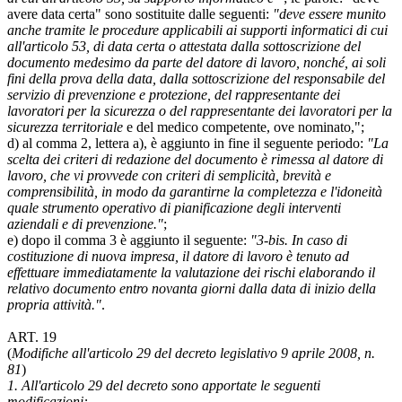
avere data certa" sono sostituite dalle seguenti:
"deve essere munito
anche tramite le procedure applicabili ai supporti informatici di cui
all'articolo 53, di data certa o attestata dalla sottoscrizione del
documento medesimo da parte del datore di lavoro, nonché, ai soli
fini della prova della data, dalla sottoscrizione del responsabile del
servizio di prevenzione e protezione, del rappresentante dei
lavoratori per la sicurezza o del rappresentante dei lavoratori per la
sicurezza territoriale
e del medico competente, ove nominato,";
d) al comma 2, lettera a), è aggiunto in fine il seguente periodo:
"La
scelta dei criteri di redazione del documento è rimessa al datore di
lavoro, che vi provvede con criteri di semplicità, brevità e
comprensibilità, in modo da garantirne la completezza e l'idoneità
quale strumento operativo di pianificazione degli interventi
aziendali e di prevenzione."
;
e) dopo il comma 3 è aggiunto il seguente:
"3-bis. In caso di
costituzione di nuova impresa, il datore di lavoro è tenuto ad
effettuare immediatamente la valutazione dei rischi elaborando il
relativo documento entro novanta giorni dalla data di inizio della
propria attività."
.
ART. 19
(
Modifiche all'articolo 29 del decreto legislativo 9 aprile 2008, n.
81
)
1. All'articolo 29 del decreto sono apportate le seguenti
modificazioni: