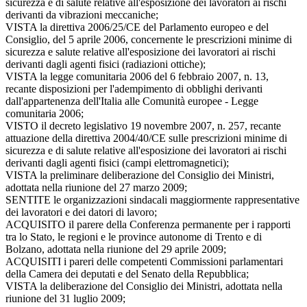
sicurezza e di salute relative all'esposizione dei lavoratori ai rischi
derivanti da vibrazioni meccaniche;
VISTA la direttiva 2006/25/CE del Parlamento europeo e del
Consiglio, del 5 aprile 2006, concernente le prescrizioni minime di
sicurezza e salute relative all'esposizione dei lavoratori ai rischi
derivanti dagli agenti fisici (radiazioni ottiche);
VISTA la legge comunitaria 2006 del 6 febbraio 2007, n. 13,
recante disposizioni per l'adempimento di obblighi derivanti
dall'appartenenza dell'Italia alle Comunità europee - Legge
comunitaria 2006;
VISTO il decreto legislativo 19 novembre 2007, n. 257, recante
attuazione della direttiva 2004/40/CE sulle prescrizioni minime di
sicurezza e di salute relative all'esposizione dei lavoratori ai rischi
derivanti dagli agenti fisici (campi elettromagnetici);
VISTA la preliminare deliberazione del Consiglio dei Ministri,
adottata nella riunione del 27 marzo 2009;
SENTITE le organizzazioni sindacali maggiormente rappresentative
dei lavoratori e dei datori di lavoro;
ACQUISITO il parere della Conferenza permanente per i rapporti
tra lo Stato, le regioni e le province autonome di Trento e di
Bolzano, adottata nella riunione del 29 aprile 2009;
ACQUISITI i pareri delle competenti Commissioni parlamentari
della Camera dei deputati e del Senato della Repubblica;
VISTA la deliberazione del Consiglio dei Ministri, adottata nella
riunione del 31 luglio 2009;