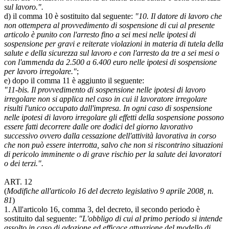
sul lavoro.".
d) il comma 10 è sostituito dal seguente:
"10. Il datore di lavoro che
non ottempera al provvedimento di sospensione di cui al presente
articolo è punito con l'arresto fino a sei mesi nelle ipotesi di
sospensione per gravi e reiterate violazioni in materia di tutela della
salute e della sicurezza sul lavoro e con l'arresto da tre a sei mesi o
con l'ammenda da 2.500 a 6.400 euro nelle ipotesi di sospensione
per lavoro irregolare."
;
e) dopo il comma 11 è aggiunto il seguente:
"11-bis. Il provvedimento di sospensione nelle ipotesi di lavoro
irregolare non si applica nel caso in cui il lavoratore irregolare
risulti l'unico occupato dall'impresa. In ogni caso di sospensione
nelle ipotesi di lavoro irregolare gli effetti della sospensione possono
essere fatti decorrere dalle ore dodici del giorno lavorativo
successivo ovvero dalla cessazione dell'attività lavorativa in corso
che non può essere interrotta, salvo che non si riscontrino situazioni
di pericolo imminente o di grave rischio per la salute dei lavoratori
o dei terzi.".
ART. 12
(
Modifiche all'articolo 16 del decreto legislativo 9 aprile 2008, n.
81
)
1. All'articolo 16, comma 3, del decreto, il secondo periodo è
sostituito dal seguente:
"L'obbligo di cui al primo periodo si intende
assolto in caso di adozione ed efficace attuazione del modello di