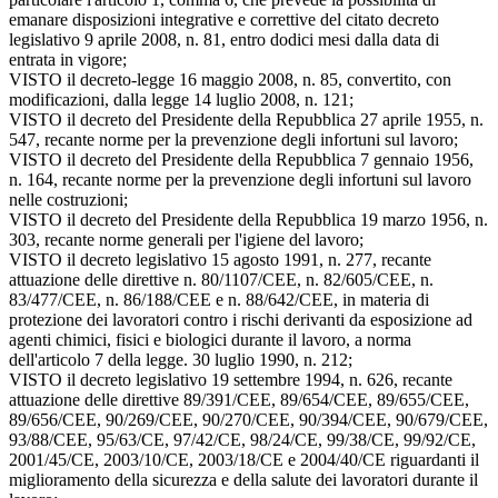
emanare disposizioni integrative e correttive del citato decreto
legislativo 9 aprile 2008, n. 81, entro dodici mesi dalla data di
entrata in vigore;
VISTO il decreto-legge 16 maggio 2008, n. 85, convertito, con
modificazioni, dalla legge 14 luglio 2008, n. 121;
VISTO il decreto del Presidente della Repubblica 27 aprile 1955, n.
547, recante norme per la prevenzione degli infortuni sul lavoro;
VISTO il decreto del Presidente della Repubblica 7 gennaio 1956,
n. 164, recante norme per la prevenzione degli infortuni sul lavoro
nelle costruzioni;
VISTO il decreto del Presidente della Repubblica 19 marzo 1956, n.
303, recante norme generali per l'igiene del lavoro;
VISTO il decreto legislativo 15 agosto 1991, n. 277, recante
attuazione delle direttive n. 80/1107/CEE, n. 82/605/CEE, n.
83/477/CEE, n. 86/188/CEE e n. 88/642/CEE, in materia di
protezione dei lavoratori contro i rischi derivanti da esposizione ad
agenti chimici, fisici e biologici durante il lavoro, a norma
dell'articolo 7 della legge. 30 luglio 1990, n. 212;
VISTO il decreto legislativo 19 settembre 1994, n. 626, recante
attuazione delle direttive 89/391/CEE, 89/654/CEE, 89/655/CEE,
89/656/CEE, 90/269/CEE, 90/270/CEE, 90/394/CEE, 90/679/CEE,
93/88/CEE, 95/63/CE, 97/42/CE, 98/24/CE, 99/38/CE, 99/92/CE,
2001/45/CE, 2003/10/CE, 2003/18/CE e 2004/40/CE riguardanti il
miglioramento della sicurezza e della salute dei lavoratori durante il