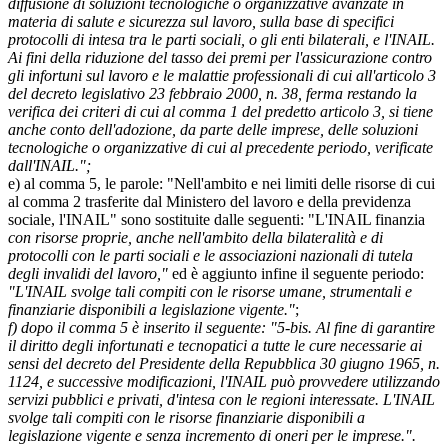
diffusione di soluzioni tecnologiche o organizzative avanzate in
materia di salute e sicurezza sul lavoro, sulla base di specifici
protocolli di intesa tra le parti sociali, o gli enti bilaterali, e l'INAIL.
Ai fini della riduzione del tasso dei premi per l'assicurazione contro
gli infortuni sul lavoro e le malattie professionali di cui all'articolo 3
del decreto legislativo 23 febbraio 2000, n. 38, ferma restando la
verifica dei criteri di cui al comma 1 del predetto articolo 3, si tiene
anche conto dell'adozione, da parte delle imprese, delle soluzioni
tecnologiche o organizzative di cui al precedente periodo, verificate
dall'INAIL.";
e) al comma 5, le parole: "Nell'ambito e nei limiti delle risorse di cui
al comma 2 trasferite dal Ministero del lavoro e della previdenza
sociale, l'INAIL" sono sostituite dalle seguenti: "L'INAIL finanzia
con risorse proprie, anche nell'ambito della bilateralità e di
protocolli con le parti sociali e le associazioni nazionali di tutela
degli invalidi del lavoro,"
ed è aggiunto infine il seguente periodo:
"L'INAIL svolge tali compiti con le risorse umane, strumentali e
finanziarie disponibili a legislazione vigente."
;
f) dopo il comma 5 è inserito il seguente: "5-bis. Al fine di garantire
il diritto degli infortunati e tecnopatici a tutte le cure necessarie ai
sensi del decreto del Presidente della Repubblica 30 giugno 1965, n.
1124, e successive modificazioni, l'INAIL può provvedere utilizzando
servizi pubblici e privati, d'intesa con le regioni interessate. L'INAIL
svolge tali compiti con le risorse finanziarie disponibili a
legislazione vigente e senza incremento di oneri per le imprese.".