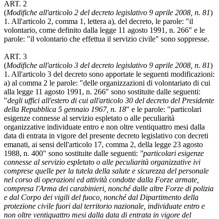
ART. 2
(
Modifiche all'articolo 2 del decreto legislativo 9 aprile 2008, n. 81
)
1. All'articolo 2, comma 1, lettera a), del decreto, le parole: "il
volontario, come definito dalla legge 11 agosto 1991, n. 266" e le
parole: "il volontario che effettua il servizio civile" sono soppresse.
ART. 3
(
Modifiche all'articolo 3 del decreto legislativo 9 aprile 2008, n. 81
)
1. All'articolo 3 del decreto sono apportate le seguenti modificazioni:
a) al comma 2 le parole: "delle organizzazioni di volontariato di cui
alla legge 11 agosto 1991, n. 266" sono sostituite dalle seguenti:
"
degli uffici all'estero di cui all'articolo 30 del decreto del Presidente
della Repubblica 5 gennaio 1967, n. 18
" e le parole: "particolari
esigenze connesse al servizio espletato o alle peculiarità
organizzative individuate entro e non oltre ventiquattro mesi dalla
data di entrata in vigore del presente decreto legislativo con decreti
emanati, ai sensi dell'articolo 17, comma 2, della legge 23 agosto
1988, n. 400" sono sostituite dalle seguenti:
"particolari esigenze
connesse al servizio espletato o alle peculiarità organizzative ivi
comprese quelle per la tutela della salute e sicurezza del personale
nel corso di operazioni ed attività condotte dalla Forze armate,
compresa l'Arma dei carabinieri, nonché dalle altre Forze di polizia
e dal Corpo dei vigili del fuoco, nonché dal Dipartimento della
protezione civile fuori dal territorio nazionale, individuate entro e
non oltre ventiquattro mesi dalla data di entrata in vigore del