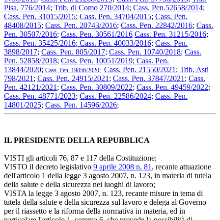
Pisa, 776/2014
;
Trib. di Como 270/2014
;
Cass. Pen.52658/2014
;
Cass. Pen. 31015/2015
;
Cass. Pen. 34704/2015
;
Cass. Pen.
48408/2015
;
Cass. Pen. 20743/2016
;
Cass. Pen. 22842/2016
;
Cass.
Pen. 30507/2016
;
Cass. Pen. 30561/2016
Cass. Pen. 31215/2016
;
Cass. Pen. 35425/2016
;
Cass. Pen. 40033/2016
;
Cass. Pen.
3898/2017
;
Cass. Pen. 805/2017
;
Cass. Pen. 10740/2018
;
Cass.
Pen. 52858/2018
;
Cass. Pen. 10051/2019
;
Cass. Pen.
13844/2020
;
Cass. Pen. 21550/2021
;
Trib. Asti
Cass. Pen. 19856/2020
;
798/2021
;
Cass. Pen. 24915/2021
;
Cass. Pen. 37847/2021
;
Cass.
Pen. 42121/2021
;
Cass. Pen. 30809/2022
;
Cass. Pen. 49459/2022
;
Cass. Pen. 48771/2023
;
Cass. Pen. 22586/2024
;
Cass. Pen.
14801/2025
;
Cass. Pen. 14596/2026
;
IL PRESIDENTE DELLA REPUBBLICA
VISTI gli articoli 76, 87 e 117 della Costituzione;
VISTO il decreto legislativo
9 aprile 2008 n. 81
, recante attuazione
dell'articolo 1 della legge 3 agosto 2007, n. 123, in materia di tutela
della salute e della sicurezza nei luoghi di lavoro;
VISTA la legge 3 agosto 2007, n. 123, recante misure in tema di
tutela della salute e della sicurezza sul lavoro e delega al Governo
per il riassetto e la riforma della normativa in materia, ed in
particolare l'articolo 1, comma 6, che prevede la possibilità di