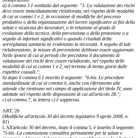
a) il comma 3 è sostituito dal seguente: "3. La valutazione dei rischi
deve essere immediatamente rielaborata, nel rispetto delle modalità
di cui ai commi 1 e 2, in occasione di modifiche del processo
produttivo o della organizzazione del lavoro significative ai fini della
salute e sicurezza dei lavoratori, o in relazione al grado di
evoluzione della tecnica, della prevenzione o della protezione o a
seguito di infortuni significativi o quando i risultati della
sorveglianza sanitaria ne evidenzino la necessità. A seguito di tale
rielaborazione, le misure di prevenzione debbono essere aggiornate.
Nelle ipotesi di cui ai periodi che precedono il documento di
valutazione dei rischi deve essere rielaborato, nel rispetto delle
modalità di cui ai commi 1 e 2, nel termine di trenta giorni dalle
rispettive causali.";
b) dopo il comma 6 è inserito il seguente: "6-bis. Le procedure
standardizzate di cui al comma 6, anche con riferimento alle
aziende che rientrano nel campo di applicazione del titolo IV, sono
adottate nel rispetto delle disposizioni di cui all'articolo 28.";
c) al comma 7, la lettera c) è soppressa.
ART. 20
(
Modifiche all'articolo 30 del decreto legislativo 9 aprile 2008, n.
81
)
l. All'articolo 30 del decreto, dopo il comma 5, è inserito il seguente:
"5-bis. La commissione consultiva permanente per la salute e