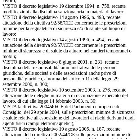
lavoro;
VISTO il decreto legislativo 19 dicembre 1994, n. 758, recante
modificazioni alla disciplina sanzionatoria in materia di lavoro;
VISTO il decreto legislativo 14 agosto 1996, n. 493, recante
attuazione della direttiva 92/58/CEE concernente le prescrizioni
minime per la segnaletica di sicurezza e/o di salute sul luogo di
lavoro;
VISTO il decreto legislativo 14 agosto 1996, n. 494, recante
attuazione della direttiva 92/57/CEE concernente le prescrizioni
minime di sicurezza e di salute da attuare nei cantieri temporanei o
mobili;
VISTO il decreto legislativo 8 giugno 2001, n. 231, recante
disciplina della responsabilità amministrativa delle persone
giuridiche, delle società e delle associazioni anche prive di
personalità giuridica, a norma dell'articolo 11 della legge 29
settembre 2000, n. 300;
VISTO il decreto legislativo 10 settembre 2003, n. 276, recante
attuazione delle deleghe in materia di occupazione e mercato del
lavoro, di cui alla legge 14 febbraio 2003, n. 30;
VISTA la direttiva 2004/40/CE del Parlamento europeo e del
Consiglio, del 29 aprile 2004, sulle prescrizioni minime di sicurezza
e salute relative all'esposizione dei lavoratori ai rischi derivanti dagli
agenti fisici (campi elettromagnetici);
VISTO il decreto legislativo 19 agosto 2005, n. 187, recante
attuazione della direttiva 2002/44/CE sulle prescrizioni minime di