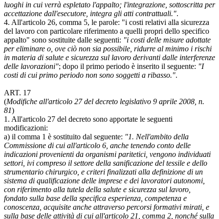
luoghi in cui verrà espletato l'appalto; l'integrazione, sottoscritta per
accettazione dall'esecutore, integra gli atti contrattuali."
.
4. All'articolo 26, comma 5, le parole: "i costi relativi alla sicurezza
del lavoro con particolare riferimento a quelli propri dello specifico
appalto" sono sostituite dalle seguenti:
"i costi delle misure adottate
per eliminare o, ove ciò non sia possibile, ridurre al minimo i rischi
in materia di salute e sicurezza sul lavoro derivanti dalle interferenze
delle lavorazioni"
; dopo il primo periodo è inserito il seguente:
"I
costi di cui primo periodo non sono soggetti a ribasso."
.
ART. 17
(
Modifiche all'articolo 27 del decreto legislativo 9 aprile 2008, n.
81
)
1. All'articolo 27 del decreto sono apportate le seguenti
modificazioni:
a) il comma 1 è sostituito dal seguente:
"1. Nell'ambito della
Commissione di cui all'articolo 6, anche tenendo conto delle
indicazioni provenienti da organismi paritetici, vengono individuati
settori, ivi compreso il settore della sanificazione del tessile e dello
strumentario chirurgico, e criteri finalizzati alla definizione di un
sistema di qualificazione delle imprese e dei lavoratori autonomi,
con riferimento alla tutela della salute e sicurezza sul lavoro,
fondato sulla base della specifica esperienza, competenza e
conoscenza, acquisite anche attraverso percorsi formativi mirati, e
sulla base delle attività di cui all'articolo 21, comma 2, nonché sulla