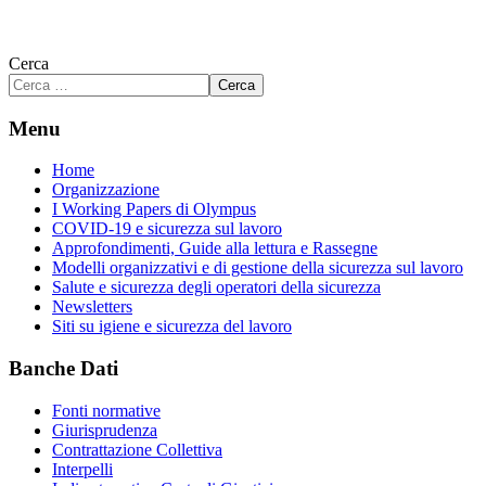
Cerca
Cerca
Menu
Home
Organizzazione
I Working Papers di Olympus
COVID-19 e sicurezza sul lavoro
Approfondimenti, Guide alla lettura e Rassegne
Modelli organizzativi e di gestione della sicurezza sul lavoro
Salute e sicurezza degli operatori della sicurezza
Newsletters
Siti su igiene e sicurezza del lavoro
Banche Dati
Fonti normative
Giurisprudenza
Contrattazione Collettiva
Interpelli