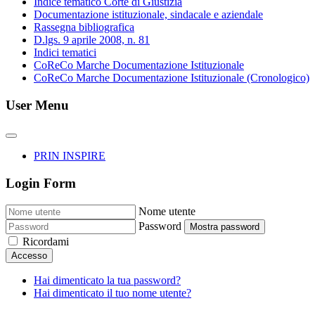
Indice tematico Corte di Giustizia
Documentazione istituzionale, sindacale e aziendale
Rassegna bibliografica
D.lgs. 9 aprile 2008, n. 81
Indici tematici
CoReCo Marche Documentazione Istituzionale
CoReCo Marche Documentazione Istituzionale (Cronologico)
User Menu
PRIN INSPIRE
Login Form
Nome utente
Password
Mostra password
Ricordami
Accesso
Hai dimenticato la tua password?
Hai dimenticato il tuo nome utente?