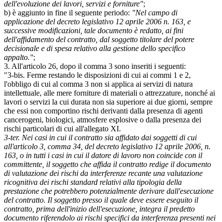
dell'evoluzione dei lavori, servizi e forniture"
;
b) è aggiunto in fine il seguente periodo:
"Nel campo di
applicazione del decreto legislativo 12 aprile 2006 n. 163, e
successive modificazioni, tale documento è redatto, ai fini
dell'affidamento del contratto, dal soggetto titolare del potere
decisionale e di spesa relativo alla gestione dello specifico
appalto."
;
3. All'articolo 26, dopo il comma 3 sono inseriti i seguenti:
"3-bis. Ferme restando le disposizioni di cui ai commi 1 e 2,
l'obbligo di cui al comma 3 non si applica ai servizi di natura
intellettuale, alle mere forniture di materiali o attrezzature, nonché ai
lavori o servizi la cui durata non sia superiore ai due giorni, sempre
che essi non comportino rischi derivanti dalla presenza di agenti
cancerogeni, biologici, atmosfere esplosive o dalla presenza dei
rischi particolari di cui all'allegato XI.
3-ter. Nei casi in cui il contratto sia affidato dai soggetti di cui
all'articolo 3, comma 34, del decreto legislativo 12 aprile 2006, n.
163, o in tutti i casi in cui il datore di lavoro non coincide con il
committente, il soggetto che affida il contratto redige il documento
di valutazione dei rischi da interferenze recante una valutazione
ricognitiva dei rischi standard relativi alla tipologia della
prestazione che potrebbero potenzialmente derivare dall'esecuzione
del contratto. Il soggetto presso il quale deve essere eseguito il
contratto, prima dell'inizio dell'esecuzione, integra il predetto
documento riferendolo ai rischi specifici da interferenza presenti nei