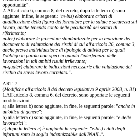
opportunità;".
2. All'articolo 6, comma 8, del decreto, dopo la lettera m) sono
aggiunte, infine, le seguenti:
"m-bis) elaborare criteri di
qualificazione della figura del formatore per la salute e sicurezza sul
lavoro, anche tenendo conto delle peculiarità dei settori di
riferimento;
m-ter) elaborare le procedure standardizzate per la redazione del
documento di valutazione dei rischi di cui all'articolo 26, comma 3,
anche previa individuazione di tipologie di attività per le quali
l'obbligo in parola non operi in quanto l'interferenza delle
lavorazioni in tali ambiti risulti irrilevante;
m-quater) elaborare le indicazioni necessarie alla valutazione del
rischio da stress lavoro-correlato."
.
ART. 7
(
Modifiche all'articolo 8 del decreto legislativo 9 aprile 2008, n. 81
)
1.All'articolo 8, comma 6, del decreto, sono apportate le seguenti
modificazioni:
a) alla lettera b) sono aggiunte, in fine, le seguenti parole: "
anche in
un'ottica di genere"
;
b) alla lettera c) sono aggiunte, in fine, le seguenti parole:
"e delle
lavoratrici"
;
c) dopo la lettera e) è aggiunta la seguente: "e-bis) i dati degli
infortuni sotto la soglia indennizzabile dall'INAIL."
.