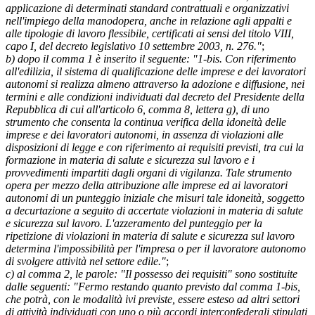
applicazione di determinati standard contrattuali e organizzativi
nell'impiego della manodopera, anche in relazione agli appalti e
alle tipologie di lavoro flessibile, certificati ai sensi del titolo VIII,
capo I, del decreto legislativo 10 settembre 2003, n. 276."
;
b) dopo il comma 1 è inserito il seguente: "1-bis. Con riferimento
all'edilizia, il sistema di qualificazione delle imprese e dei lavoratori
autonomi si realizza almeno attraverso la adozione e diffusione, nei
termini e alle condizioni individuati dal decreto del Presidente della
Repubblica di cui all'articolo 6, comma 8, lettera g), di uno
strumento che consenta la continua verifica della idoneità delle
imprese e dei lavoratori autonomi, in assenza di violazioni alle
disposizioni di legge e con riferimento ai requisiti previsti, tra cui la
formazione in materia di salute e sicurezza sul lavoro e i
provvedimenti impartiti dagli organi di vigilanza. Tale strumento
opera per mezzo della attribuzione alle imprese ed ai lavoratori
autonomi di un punteggio iniziale che misuri tale idoneità, soggetto
a decurtazione a seguito di accertate violazioni in materia di salute
e sicurezza sul lavoro. L'azzeramento del punteggio per la
ripetizione di violazioni in materia di salute e sicurezza sul lavoro
determina l'impossibilità per l'impresa o per il lavoratore autonomo
di svolgere attività nel settore edile."
;
c) al comma 2, le parole: "Il possesso dei requisiti" sono sostituite
dalle seguenti: "Fermo restando quanto previsto dal comma 1-bis,
che potrà, con le modalità ivi previste, essere esteso ad altri settori
di attività individuati con uno o più accordi interconfederali stipulati