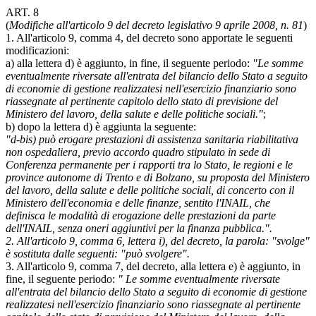
ART. 8
(
Modifiche all'articolo 9 del decreto legislativo 9 aprile 2008, n. 81
)
1. All'articolo 9, comma 4, del decreto sono apportate le seguenti
modificazioni:
a) alla lettera d) è aggiunto, in fine, il seguente periodo:
"Le somme
eventualmente riversate all'entrata del bilancio dello Stato a seguito
di economie di gestione realizzatesi nell'esercizio finanziario sono
riassegnate al pertinente capitolo dello stato di previsione del
Ministero del lavoro, della salute e delle politiche sociali."
;
b) dopo la lettera d) è aggiunta la seguente:
"d-bis) può erogare prestazioni di assistenza sanitaria riabilitativa
non ospedaliera, previo accordo quadro stipulato in sede di
Conferenza permanente per i rapporti tra lo Stato, le regioni e le
province autonome di Trento e di Bolzano, su proposta del Ministero
del lavoro, della salute e delle politiche sociali, di concerto con il
Ministero dell'economia e delle finanze, sentito l'INAIL, che
definisca le modalità di erogazione delle prestazioni da parte
dell'INAIL, senza oneri aggiuntivi per la finanza pubblica.".
2. All'articolo 9, comma 6, lettera i), del decreto, la parola: "svolge"
è sostituta dalle seguenti: "può svolgere".
3. All'articolo 9, comma 7, del decreto, alla lettera e) è aggiunto, in
fine, il seguente periodo:
" Le somme eventualmente riversate
all'entrata del bilancio dello Stato a seguito di economie di gestione
realizzatesi nell'esercizio finanziario sono riassegnate al pertinente