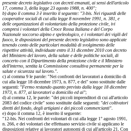
presente decreto legislativo con decreti emanati, ai sensi dell'articolo
17, comma 3, della legge 23 agosto 1988, n. 400";
b) dopo il comma 3 è inserito il seguente: "3-bis. Nei riguardi delle
cooperative sociali di cui alla legge 8 novembre 1991, n. 381, e
delle organizzazioni di volontariato della protezione civile, ivi
compresi i volontari della Croce Rossa Italiana e del Corpo
Nazionale soccorso alpino e speleologico, e i volontari dei vigili del
fuoco, le disposizioni del presente decreto legislativo sono applicate
tenendo conto delle particolari modalità di svolgimento delle
rispettive attività, individuate entro il 31 dicembre 2010 con decreto
del Ministero del lavoro, della salute e delle politiche sociali, di
concerto con il Dipartimento della protezione civile e il Ministero
dell'interno, sentita la Commissione consultiva permanente per la
salute e sicurezza sul lavoro."
.
c) al comma 9 le parole: "Nei confronti dei lavoratori a domicilio di
cui alla legge 18 dicembre 1973, n. 877, e dei" sono sostituite dalle
seguenti:
"Fermo restando quanto previsto dalla legge 18 dicembre
1973, n. 877, ai lavoratori a domicilio ed ai"
;
d) al comma 12, le parole: "dei piccoli imprenditori di cui all'articolo
2083 del codice civile" sono sostituite dalle seguenti:
"dei coltivatori
diretti del fondo, degli artigiani e dei piccoli commercianti"
.
e) dopo il comma 12, è inserito il seguente:
"12-bis. Nei confronti dei volontari di cui alla legge 1° agosto 1991,
n. 266, e dei volontari che effettuano servizio civile si applicano le
disposizioni relative ai lavoratori autonomi di cui all'articolo 21. Con