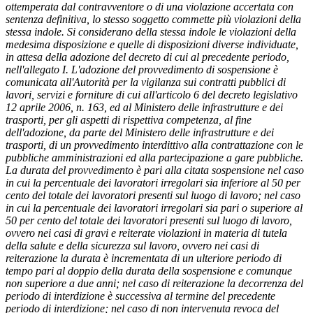
ottemperata dal contravventore o di una violazione accertata con
sentenza definitiva, lo stesso soggetto commette più violazioni della
stessa indole. Si considerano della stessa indole le violazioni della
medesima disposizione e quelle di disposizioni diverse individuate,
in attesa della adozione del decreto di cui al precedente periodo,
nell'allegato I. L'adozione del provvedimento di sospensione è
comunicata all'Autorità per la vigilanza sui contratti pubblici di
lavori, servizi e forniture di cui all'articolo 6 del decreto legislativo
12 aprile 2006, n. 163, ed al Ministero delle infrastrutture e dei
trasporti, per gli aspetti di rispettiva competenza, al fine
dell'adozione, da parte del Ministero delle infrastrutture e dei
trasporti, di un provvedimento interdittivo alla contrattazione con le
pubbliche amministrazioni ed alla partecipazione a gare pubbliche.
La durata del provvedimento è pari alla citata sospensione nel caso
in cui la percentuale dei lavoratori irregolari sia inferiore al 50 per
cento del totale dei lavoratori presenti sul luogo di lavoro; nel caso
in cui la percentuale dei lavoratori irregolari sia pari o superiore al
50 per cento del totale dei lavoratori presenti sul luogo di lavoro,
ovvero nei casi di gravi e reiterate violazioni in materia di tutela
della salute e della sicurezza sul lavoro, ovvero nei casi di
reiterazione la durata è incrementata di un ulteriore periodo di
tempo pari al doppio della durata della sospensione e comunque
non superiore a due anni; nel caso di reiterazione la decorrenza del
periodo di interdizione è successiva al termine del precedente
periodo di interdizione; nel caso di non intervenuta revoca del