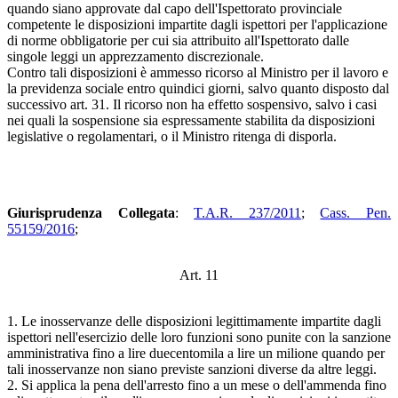
quando siano approvate dal capo dell'Ispettorato provinciale
competente le disposizioni impartite dagli ispettori per l'applicazione
di norme obbligatorie per cui sia attribuito all'Ispettorato dalle
singole leggi un apprezzamento discrezionale.
Contro tali disposizioni è ammesso ricorso al Ministro per il lavoro e
la previdenza sociale entro quindici giorni, salvo quanto disposto dal
successivo art. 31. Il ricorso non ha effetto sospensivo, salvo i casi
nei quali la sospensione sia espressamente stabilita da disposizioni
legislative o regolamentari, o il Ministro ritenga di disporla.
Giurisprudenza Collegata
:
T.A.R. 237/2011
;
Cass. Pen.
55159/2016
;
Art. 11
1. Le inosservanze delle disposizioni legittimamente impartite dagli
ispettori nell'esercizio delle loro funzioni sono punite con la sanzione
amministrativa fino a lire duecentomila a lire un milione quando per
tali inosservanze non siano previste sanzioni diverse da altre leggi.
2. Si applica la pena dell'arresto fino a un mese o dell'ammenda fino