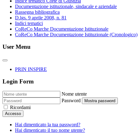
Indice tematico Corte di Giustizia
Documentazione istituzionale, sindacale e aziendale
Rassegna bibliografica
D.lgs. 9 aprile 2008, n. 81
Indici tematici
CoReCo Marche Documentazione Istituzionale
CoReCo Marche Documentazione Istituzionale (Cronologico)
User Menu
PRIN INSPIRE
Login Form
Nome utente
Password
Mostra password
Ricordami
Accesso
Hai dimenticato la tua password?
Hai dimenticato il tuo nome utente?