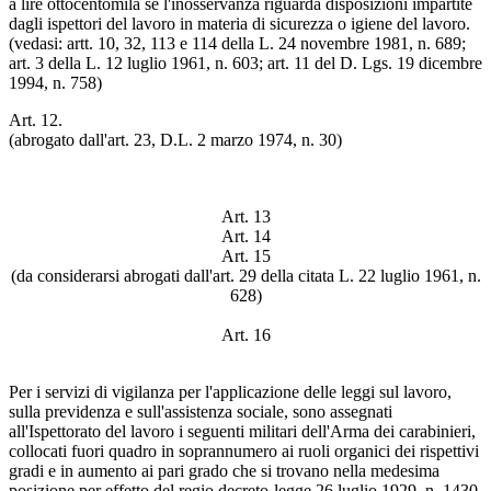
a lire ottocentomila se l'inosservanza riguarda disposizioni impartite
dagli ispettori del lavoro in materia di sicurezza o igiene del lavoro.
(vedasi: artt. 10, 32, 113 e 114 della L. 24 novembre 1981, n. 689;
art. 3 della L. 12 luglio 1961, n. 603; art. 11 del D. Lgs. 19 dicembre
1994, n. 758)
Art. 12.
(abrogato dall'art. 23, D.L. 2 marzo 1974, n. 30)
Art. 13
Art. 14
Art. 15
(da considerarsi abrogati dall'art. 29 della citata L. 22 luglio 1961, n.
628)
Art. 16
Per i servizi di vigilanza per l'applicazione delle leggi sul lavoro,
sulla previdenza e sull'assistenza sociale, sono assegnati
all'Ispettorato del lavoro i seguenti militari dell'Arma dei carabinieri,
collocati fuori quadro in soprannumero ai ruoli organici dei rispettivi
gradi e in aumento ai pari grado che si trovano nella medesima
posizione per effetto del regio decreto-legge 26 luglio 1929, n. 1430,