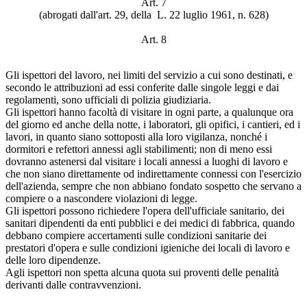
Art. 7
(abrogati dall'art. 29, della L. 22 luglio 1961, n. 628)
Art. 8
Gli ispettori del lavoro, nei limiti del servizio a cui sono destinati, e
secondo le attribuzioni ad essi conferite dalle singole leggi e dai
regolamenti, sono ufficiali di polizia giudiziaria.
Gli ispettori hanno facoltà di visitare in ogni parte, a qualunque ora
del giorno ed anche della notte, i laboratori, gli opifici, i cantieri, ed i
lavori, in quanto siano sottoposti alla loro vigilanza, nonché i
dormitori e refettori annessi agli stabilimenti; non di meno essi
dovranno astenersi dal visitare i locali annessi a luoghi di lavoro e
che non siano direttamente od indirettamente connessi con l'esercizio
dell'azienda, sempre che non abbiano fondato sospetto che servano a
compiere o a nascondere violazioni di legge.
Gli ispettori possono richiedere l'opera dell'ufficiale sanitario, dei
sanitari dipendenti da enti pubblici e dei medici di fabbrica, quando
debbano compiere accertamenti sulle condizioni sanitarie dei
prestatori d'opera e sulle condizioni igieniche dei locali di lavoro e
delle loro dipendenze.
Agli ispettori non spetta alcuna quota sui proventi delle penalità
derivanti dalle contravvenzioni.