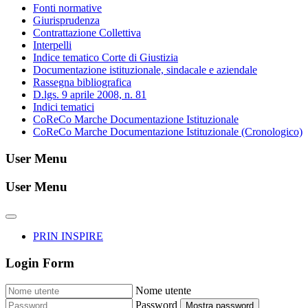
Fonti normative
Giurisprudenza
Contrattazione Collettiva
Interpelli
Indice tematico Corte di Giustizia
Documentazione istituzionale, sindacale e aziendale
Rassegna bibliografica
D.lgs. 9 aprile 2008, n. 81
Indici tematici
CoReCo Marche Documentazione Istituzionale
CoReCo Marche Documentazione Istituzionale (Cronologico)
User Menu
User Menu
PRIN INSPIRE
Login Form
Nome utente
Password
Mostra password