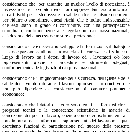
considerando che, per garantire un miglior livello di protezione, è
necessario che i lavoratori e/o i loro rappresentanti siano informati
circa i rischi per la sicurezza e la salute e circa le misure occorrenti
per ridurre o sopprimere questi rischi; che è inoltre indispensabile
che essi siano in grado di contribuire, con una partecipazione
equilibrata, conformemente alle legislazioni e/o prassi nazionali,
all'adozione delle necessarie misure di protezione;
considerando che è necessario sviluppare l'informazione, il dialogo e
la partecipazione equilibrata in materia di sicurezza e di salute sul
luogo di lavoro tra i datori di lavoro ed i lavoratori e/o loro
rappresentanti grazie a procedure e strumenti adeguati,
conformemente alle legislazioni e/o prassi nazionali;
considerando che il miglioramento della sicurezza, dell'igiene e della
salute dei lavoratori durante il lavoro rappresenta un obiettivo che
non può dipendere da considerazioni di carattere puramente
economico;
considerando che i datori di lavoro sono tenuti a informarsi circa i
progressi tecnici e le conoscenze scientifiche in materia di
concezione dei posti di lavoro, tenendo conto dei rischi inerenti alla
loro impresa, ed a informare i rappresentanti dei lavoratori i quali
esercitano funzioni di partecipazione nel quadro della presente
direttiva, in modo da garantire un migliore livello di protezione della