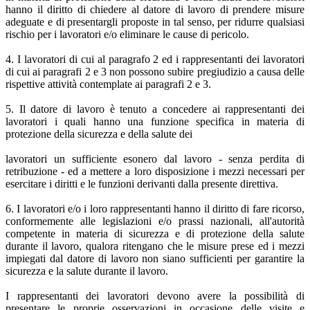
hanno il diritto di chiedere al datore di lavoro di prendere misure
adeguate e di presentargli proposte in tal senso, per ridurre qualsiasi
rischio per i lavoratori e/o eliminare le cause di pericolo.
4. I lavoratori di cui al paragrafo 2 ed i rappresentanti dei lavoratori
di cui ai paragrafi 2 e 3 non possono subire pregiudizio a causa delle
rispettive attività contemplate ai paragrafi 2 e 3.
5. Il datore di lavoro è tenuto a concedere ai rappresentanti dei
lavoratori i quali hanno una funzione specifica in materia di
protezione della sicurezza e della salute dei
lavoratori un sufficiente esonero dal lavoro - senza perdita di
retribuzione - ed a mettere a loro disposizione i mezzi necessari per
esercitare i diritti e le funzioni derivanti dalla presente direttiva.
6. I lavoratori e/o i loro rappresentanti hanno il diritto di fare ricorso,
conformemente alle legislazioni e/o prassi nazionali, all'autorità
competente in materia di sicurezza e di protezione della salute
durante il lavoro, qualora ritengano che le misure prese ed i mezzi
impiegati dal datore di lavoro non siano sufficienti per garantire la
sicurezza e la salute durante il lavoro.
I rappresentanti dei lavoratori devono avere la possibilità di
presentare le proprie osservazioni in occasione delle visite e