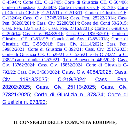
C-459/04
;
Corte CE, C-127/05
;
Corte di Giustizia CE, C-504/06
;
Corte di Giustizia, C-224/09
;
Corte di Giustizia CE, E-2/10
;
Corte
di Giustizia CE-UE, C-512/11 e C-513/11
;
Corte di Giustizia CE,
C-132/04
;
Cass. Civ. 13745/2014
;
Cass. Pen. 25222/2014
;
Cass.
Pen. 36268/2014
;
Cass. Civ. 22280/2014
;
Corte dei Conti 50/2015
;
Cass. Pen. 12241/2015
;
Cass. Pen. 27162/2015
;
Corte di Giustizia
C-266/14
;
Cass. Civ. 9948/2016
;
Cass. Civ. 18503/2016
;
Corte di
Giustizia CE, C-518/15
;
Conclusioni Avv. C-55/2018
;
Corte di
Giustizia CE, C-55/2018
;
Cass. Civ. 21114/2021
;
Cass. Pen.
39982/2021
;
Corte di Giustizia C-392/21
;
Cass. Civ. 2517/2023
;
Corte di Giustizia CE, C-529/21 a C-536/21 e da C-732/21 a C-
738/21cause riunite C-529/21
;
Trib. Benevento 449/2023
;
Cass.
Civ. 13762/2024
;
Cass. Civ. 15852/2024
;
Corte di Giustizia C-
Cass. Civ. 4084/2025
;
Cass.
792/22
;
Cass. Civ. 34583/2024
;
Civ. 11918/2025
;
C-219/2024
;
Cass. Pen.
28202/2025
;
Cass. Civ. 25113/2025
;
Cass. Civ.
27321/2025
;
Corte di Giustizia n. 373/24
;
Corte di
Giustizia n. 678/23
;
IL CONSIGLIO DELLE COMUNITÀ EUROPEE,