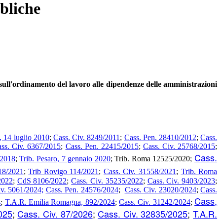
bliche
ll'ordinamento del lavoro alle dipendenze delle amministrazioni
, 14 luglio 2010
;
Cass. Civ. 8249/2011
;
Cass. Pen. 28410/2012
;
Cass.
ss. Civ. 6367/2015
;
Cass. Pen. 22415/2015
;
Cass. Civ. 25768/2015
;
Cass.
/2018
;
Trib. Pesaro, 7 gennaio 2020
; Trib. Roma 12525/2020;
18/2021
;
Trib Rovigo 114/2021
;
Cass. Civ. 31558/2021
;
Trib. Roma
2022
;
CdS 8106/2022
;
Cass. Civ. 35235/2022
;
Cass. Civ. 9403/2023
;
iv. 5061/2024;
Cass. Pen. 24576/2024
;
Cass. Civ. 23020/2024
;
Cass.
Cass,
4
;
T.A.R. Emilia Romagna, 892/2024
;
Cass. Civ. 31242/2024
;
025
;
Cass. Civ. 87/2026
;
Cass. Civ. 32835/2025
;
T.A.R.