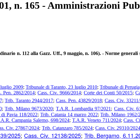
01, n. 165 - Amministrazioni Pub
 n. 112 alla Gazz. Uff., 9 maggio, n. 106). - Norme generali su
luglio 2009
;
Tribunale di Taranto, 23 luglio 2010
;
Tribunale di Perugia
. Pen. 2862/2014
;
Cass. Civ. 9666/2014
;
Corte dei Conti 50/2015
;
Ca
7
;
Trib. Taranto 2944/2017
;
Cass. Pen. 43829/2018
;
Cass. Civ. 33211
0
;
Trib. Milano 9673/2020
;
T.A.R. Lombardia 97/2021
;
Cass. Civ. 6
 di Pavia 118/2022
;
Trib. Catania 14 marzo 2022
;
Trib. Milano 1962/
.A.R. Campania Salerno, 698/2024
;
T.A.R. Veneto 711/2024
;
Cass. C
ss. Civ. 27867/2024
;
Trib. Catanzaro 785/2024
;
Cass. Civ. 29310/202
139/2025
;
Cass. Civ. 12138/2025
;
Trib. Bergamo, 6.11.2