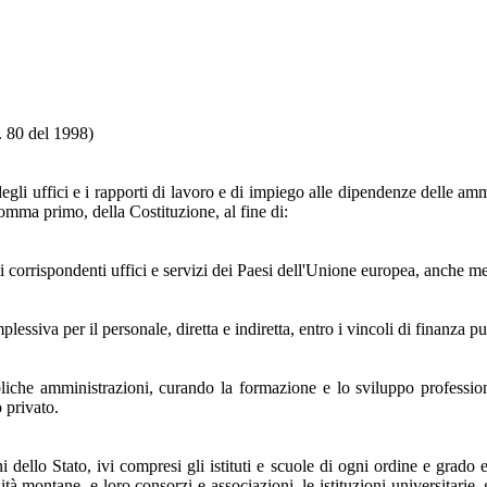
n. 80 del 1998)
egli uffici e i rapporti di lavoro e di impiego alle dipendenze delle am
comma primo, della Costituzione, al fine di:
ei corrispondenti uffici e servizi dei Paesi dell'Unione europea, anche me
essiva per il personale, diretta e indiretta, entro i vincoli di finanza pu
bliche amministrazioni, curando la formazione e lo sviluppo profession
 privato.
 dello Stato, ivi compresi gli istituti e scuole di ogni ordine e grado e
montane, e loro consorzi e associazioni, le istituzioni universitarie, g