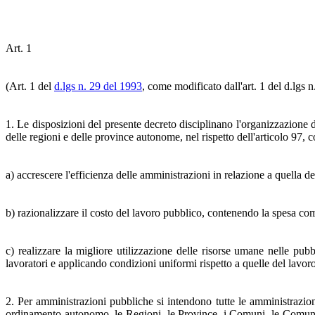
Art. 1
(Art. 1 del
d.lgs n. 29 del 1993
, come modificato dall'art. 1 del d.lgs 
1. Le disposizioni del presente decreto disciplinano l'organizzazione d
delle regioni e delle province autonome, nel rispetto dell'articolo 97, 
a) accrescere l'efficienza delle amministrazioni in relazione a quella d
b) razionalizzare il costo del lavoro pubblico, contenendo la spesa compl
c) realizzare la migliore utilizzazione delle risorse umane nelle pub
lavoratori e applicando condizioni uniformi rispetto a quelle del lavoro
2. Per amministrazioni pubbliche si intendono tutte le amministrazioni
ordinamento autonomo, le Regioni, le Province, i Comuni, le Comunità 