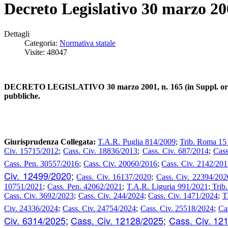
Decreto Legislativo 30 marzo 20
Dettagli
Categoria:
Normativa statale
Visite: 48047
DECRETO LEGISLATIVO 30 marzo 2001, n. 165 (in Suppl. ordinario
pubbliche.
Giurisprudenza Collegata:
T.A.R. Puglia 814/2009
;
Trib. Roma 15 
Civ. 15715/2012
;
Cass. Civ. 18836/2013
;
Cass. Civ. 687/2014
;
Cass
Cass. Pen. 30557/2016
;
Cass. Civ. 20060/2016
;
Cass. Civ. 2142/201
Civ. 12499/2020
;
Cass. Civ. 16137/2020
;
Cass. Civ. 22394/202
10751/2021
;
Cass. Pen. 42062/2021
;
T.A.R. Liguria 991/2021
;
Trib.
Cass. Civ. 3692/2023
;
Cass. Civ. 244/2024
;
Cass. Civ. 1471/2024
;
T
Civ. 24336/2024
;
Cass. Civ. 24754/2024
;
Cass. Civ. 25518/2024
;
Ca
Civ. 6314/2025
;
Cass. Civ. 12128/2025
;
Cass. Civ. 12