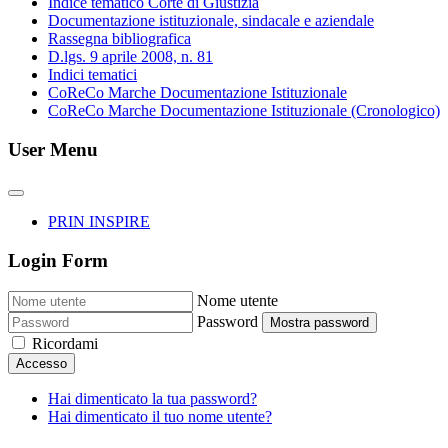
Indice tematico Corte di Giustizia
Documentazione istituzionale, sindacale e aziendale
Rassegna bibliografica
D.lgs. 9 aprile 2008, n. 81
Indici tematici
CoReCo Marche Documentazione Istituzionale
CoReCo Marche Documentazione Istituzionale (Cronologico)
User Menu
PRIN INSPIRE
Login Form
Nome utente
Password
Mostra password
Ricordami
Accesso
Hai dimenticato la tua password?
Hai dimenticato il tuo nome utente?