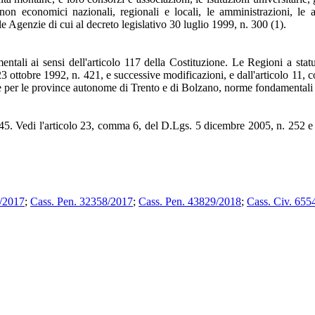
ci non economici nazionali, regionali e locali, le amministrazioni, le 
Agenzie di cui al decreto legislativo 30 luglio 1999, n. 300 (1).
entali ai sensi dell'articolo 117 della Costituzione. Le Regioni a stat
ge 23 ottobre 1992, n. 421, e successive modificazioni, e dall'articolo 1
ale e per le province autonome di Trento e di Bolzano, norme fondamental
45. Vedi l'articolo 23, comma 6, del D.Lgs. 5 dicembre 2005, n. 252 e 
9/2017
;
Cass. Pen. 32358/2017
;
Cass. Pen. 43829/2018
;
Cass. Civ. 655