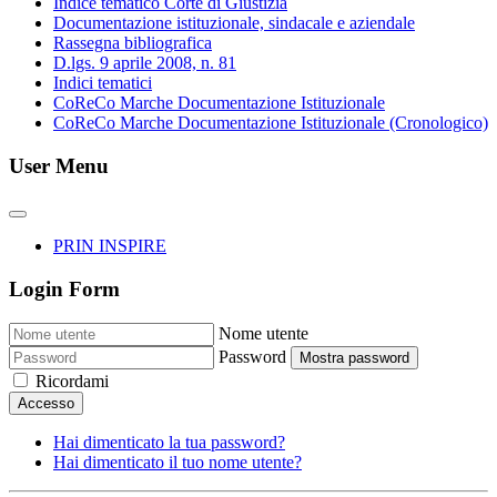
Indice tematico Corte di Giustizia
Documentazione istituzionale, sindacale e aziendale
Rassegna bibliografica
D.lgs. 9 aprile 2008, n. 81
Indici tematici
CoReCo Marche Documentazione Istituzionale
CoReCo Marche Documentazione Istituzionale (Cronologico)
User Menu
PRIN INSPIRE
Login Form
Nome utente
Password
Mostra password
Ricordami
Accesso
Hai dimenticato la tua password?
Hai dimenticato il tuo nome utente?