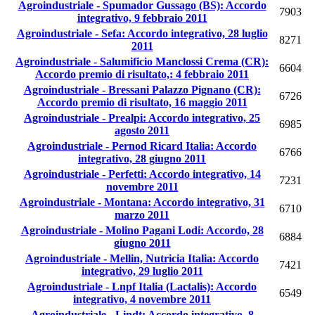
Agroindustriale - Spumador Gussago (BS): Accordo
7903
integrativo, 9 febbraio 2011
Agroindustriale - Sefa: Accordo integrativo, 28 luglio
8271
2011
Agroindustriale - Salumificio Manclossi Crema (CR):
6604
Accordo premio di risultato,: 4 febbraio 2011
Agroindustriale - Bressani Palazzo Pignano (CR):
6726
Accordo premio di risultato, 16 maggio 2011
Agroindustriale - Prealpi: Accordo integrativo, 25
6985
agosto 2011
Agroindustriale - Pernod Ricard Italia: Accordo
6766
integrativo, 28 giugno 2011
Agroindustriale - Perfetti: Accordo integrativo, 14
7231
novembre 2011
Agroindustriale - Montana: Accordo integrativo, 31
6710
marzo 2011
Agroindustriale - Molino Pagani Lodi: Accordo, 28
6884
giugno 2011
Agroindustriale - Mellin, Nutricia Italia: Accordo
7421
integrativo, 29 luglio 2011
Agroindustriale - Lnpf Italia (Lactalis): Accordo
6549
integrativo, 4 novembre 2011
Agroindustriale - Lindt: Accordo integrativo, 8