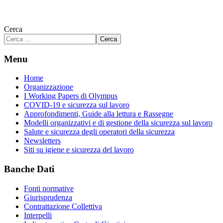
Cerca
Cerca
Menu
Home
Organizzazione
I Working Papers di Olympus
COVID-19 e sicurezza sul lavoro
Approfondimenti, Guide alla lettura e Rassegne
Modelli organizzativi e di gestione della sicurezza sul lavoro
Salute e sicurezza degli operatori della sicurezza
Newsletters
Siti su igiene e sicurezza del lavoro
Banche Dati
Fonti normative
Giurisprudenza
Contrattazione Collettiva
Interpelli