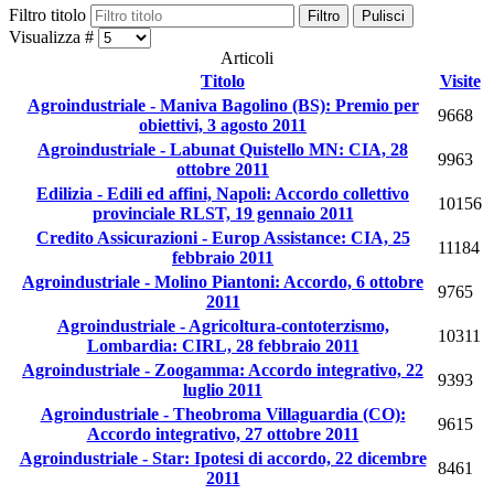
Filtro titolo
Filtro
Pulisci
Visualizza #
Articoli
Titolo
Visite
Agroindustriale - Maniva Bagolino (BS): Premio per
9668
obiettivi, 3 agosto 2011
Agroindustriale - Labunat Quistello MN: CIA, 28
9963
ottobre 2011
Edilizia - Edili ed affini, Napoli: Accordo collettivo
10156
provinciale RLST, 19 gennaio 2011
Credito Assicurazioni - Europ Assistance: CIA, 25
11184
febbraio 2011
Agroindustriale - Molino Piantoni: Accordo, 6 ottobre
9765
2011
Agroindustriale - Agricoltura-contoterzismo,
10311
Lombardia: CIRL, 28 febbraio 2011
Agroindustriale - Zoogamma: Accordo integrativo, 22
9393
luglio 2011
Agroindustriale - Theobroma Villaguardia (CO):
9615
Accordo integrativo, 27 ottobre 2011
Agroindustriale - Star: Ipotesi di accordo, 22 dicembre
8461
2011