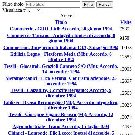
Filtro titolo
Filtro
Pulisci
Visualizza #
Articoli
Titolo
Visite
Commercio - GDO, Lidl: Accordo, 30 giugno 1994
7530
Commercio-Turismo - Autogrill: Ipotesi di accordo, 8
9158
giugno 1994
Commercio - Jungheinrich Italiana: CIA, 3 maggio 1994
10058
Edilizia-Legno - Flexform Meda (Mb): Accordo, 6
12583
ottobre 1994
Tessili - Giocattoli, Grazioli Canneto S/O (Mn): Accordo,
13003
14 novembre 1994
Metalmeccanici - Elca Verona: Contratto aziendale, 25
12897
novembre 1994
Tessili - Calzature, Corozite Bergamo: Accordo, 9
12563
dicembre 1994
Edilizia - Bicasa Bernareggio (Mb): Accordo integrativo,
13026
2 dicembre 1994
Tessili - Giuseppe Viganò Briosco (Mi): Accordo, 12
13074
dicembre 1994
Agroindustriale - Icam: Accordo, 15 luglio 1994
14497
Chimici - Lampade, File Lecco: Ipotesi di accordo, 5