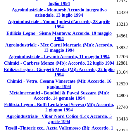
12937
luglio 1994
Agroindustriale - Montorsi: Accordo integrativo
14339
aziendale, 13 luglio 1994
Agroindustriale - Yomo: Ipotesi d'accordo, 28 aprile
13213
1994
Edilizia-Legno - Sisma Mantova: Accordo, 19 maggio
14561
1994
Agroindustriale - Mec Carni Marcaria (Mn): Accordo,
13832
13 maggio 1994
Agroindustriale - Levoni: Accordo, 11 maggio 1994
12706
Chimici - Carbres Monza (Mb): Accordo, 22 luglio 1994
12881
Edilizia-Legno - Giorgetti Meda (Mi): Accordo, 22 luglio
13104
1994
Chimici - Vetro, Cesana Vimercate (Mi): Accordo, 16
12520
giugno 1994
Metalmeccanici - Bondioli & Pavesi Suzzara (Mn):
14806
Accordo, 14 gennaio 1994
Edilizia-Legno - Boffi Lentate sul Seveso (Mi): Accordo,
12740
2 giugno 1994
Agroindustriale - Vibar Nord Colico (Lc): Accordo, 5
13418
aprile 1994
Tessili -Tintorie ecc., Azeta Vallemosso (Bi): Accordo, 1
13224