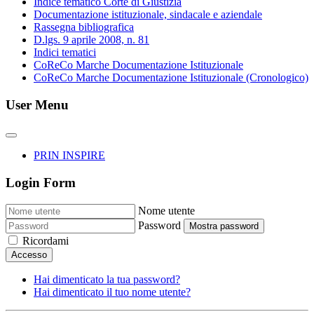
Indice tematico Corte di Giustizia
Documentazione istituzionale, sindacale e aziendale
Rassegna bibliografica
D.lgs. 9 aprile 2008, n. 81
Indici tematici
CoReCo Marche Documentazione Istituzionale
CoReCo Marche Documentazione Istituzionale (Cronologico)
User Menu
PRIN INSPIRE
Login Form
Nome utente
Password
Mostra password
Ricordami
Accesso
Hai dimenticato la tua password?
Hai dimenticato il tuo nome utente?