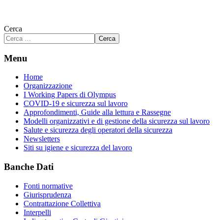
Cerca
Cerca
Menu
Home
Organizzazione
I Working Papers di Olympus
COVID-19 e sicurezza sul lavoro
Approfondimenti, Guide alla lettura e Rassegne
Modelli organizzativi e di gestione della sicurezza sul lavoro
Salute e sicurezza degli operatori della sicurezza
Newsletters
Siti su igiene e sicurezza del lavoro
Banche Dati
Fonti normative
Giurisprudenza
Contrattazione Collettiva
Interpelli