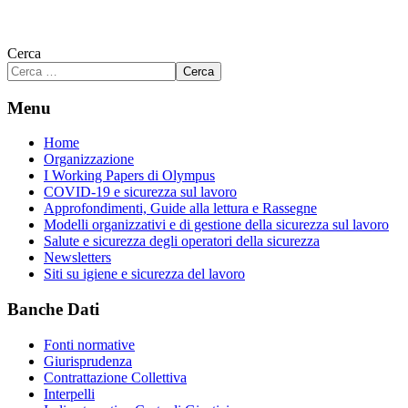
Cerca
Cerca
Menu
Home
Organizzazione
I Working Papers di Olympus
COVID-19 e sicurezza sul lavoro
Approfondimenti, Guide alla lettura e Rassegne
Modelli organizzativi e di gestione della sicurezza sul lavoro
Salute e sicurezza degli operatori della sicurezza
Newsletters
Siti su igiene e sicurezza del lavoro
Banche Dati
Fonti normative
Giurisprudenza
Contrattazione Collettiva
Interpelli