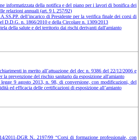
informatizzata della notifica e del piano per i lavori di bonifica dei
le relazioni annuali (art. 9 l. 257/92)
A.SS.PP. dell’incarico di Presidente per la verifica finale dei corsi di
del D.D.G. n. 1866/2010 e della Circolare n. 1309/2013
a della salute e del territorio dai rischi derivanti dall'amianto
chiarimenti in merito all’attuazione del dec n. 9386 del 22/12/2006 e
a prevenzione del rischio sanitario da esposizione all'amianto
 legge 9 agosto 2013, n. 98, di conversione, con modificazioni, del
ità ed efficacia delle certificazioni di esposizione all’amianto
4/2011-DGR N. 2197/99 “Corsi di formazione professionale, con