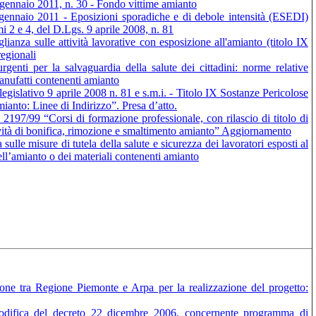
2 gennaio 2011, n. 30 - Fondo vittime amianto
5 gennaio 2011 - Eposizioni sporadiche e di debole intensità (ESEDI)
mi 2 e 4, del D.Lgs. 9 aprile 2008, n. 81
nza sulle attività lavorative con esposizione all'amianto (titolo IX
regionali
genti per la salvaguardia della salute dei cittadini: norme relative
 manufatti contenenti amianto
islativo 9 aprile 2008 n. 81 e s.m.i. - Titolo IX Sostanze Pericolose
mianto: Linee di Indirizzo”. Presa d’atto.
7/99 “Corsi di formazione professionale, con rilascio di titolo di
ttività di bonifica, rimozione e smaltimento amianto” Aggiornamento
ulle misure di tutela della salute e sicurezza dei lavoratori esposti al
ll’amianto o dei materiali contenenti amianto
ne tra Regione Piemonte e Arpa per la realizzazione del progetto:
Modifica del decreto 22 dicembre 2006, concernente programma di