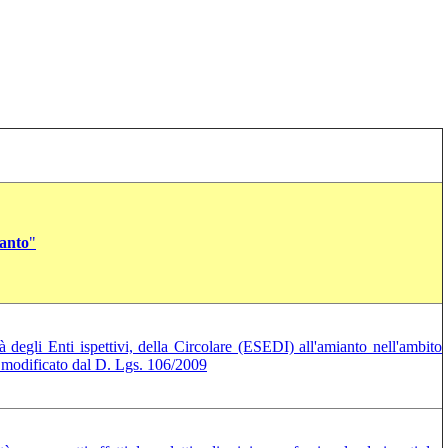
anto
"
tà degli Enti ispettivi, della Circolare (ESEDI) all'amianto nell'ambito
me modificato dal D. Lgs. 106/2009