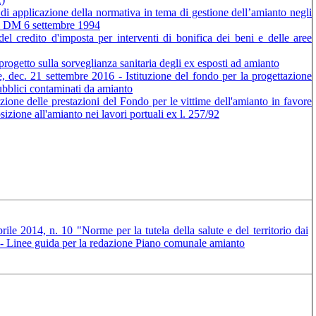
o di applicazione della normativa in tema di gestione dell’amianto negli
al DM 6 settembre 1994
el credito d'imposta per interventi di bonifica dei beni e delle aree
ogetto sulla sorveglianza sanitaria degli ex esposti ad amianto
re, dec. 21 settembre 2016 - Istituzione del fondo per la progettazione
 pubblici contaminati da amianto
one delle prestazioni del Fondo per le vittime dell'amianto in favore
sizione all'amianto nei lavori portuali ex l. 257/92
ile 2014, n. 10 "Norme per la tutela della salute e del territorio dai
 b) - Linee guida per la redazione Piano comunale amianto