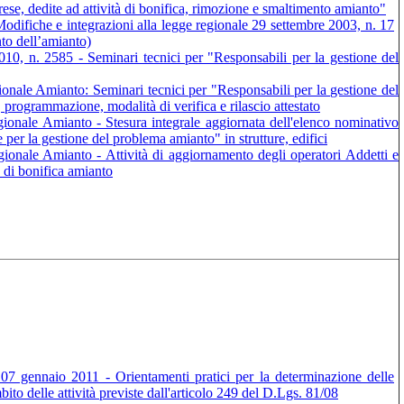
imprese, dedite ad attività di bonifica, rimozione e smaltimento amianto"
odifiche e integrazioni alla legge regionale 29 settembre 2003, n. 17
to dell’amianto)
10, n. 2585 - Seminari tecnici per "Responsabili per la gestione del
nale Amianto: Seminari tecnici per "Responsabili per la gestione del
, programmazione, modalità di verifica e rilascio attestato
onale Amianto - Stesura integrale aggiornata dell'elenco nominativo
e per la gestione del problema amianto" in strutture, edifici
onale Amianto - Attività di aggiornamento degli operatori Addetti e
à di bonifica amianto
 07 gennaio 2011 - Orientamenti pratici per la determinazione delle
bito delle attività previste dall'articolo 249 del D.Lgs. 81/08