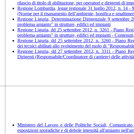
rilascio di titolo di abilitazione, per operatori e dirigenti di 
Regione Lombardia, legge regionale 31 luglio 2012, n. 14 - M
(Norme per il risanamento dell’ambiente, bonifica e smaltimen
Regione Liguria, Determinazione Dirigenziale 9 settembre 20
problema amianto" in strutture, edifici ed impianti
Regione Liguria, dd 25 settembre 2012, n. 3261 - Piano Regio
problema amianto" in strutture, edifici ed impianti - Contenuti
Regione Liguria, dd 25 settembre 2012, n. 3260 - Piano Regi
dei tecnici abilitati allo svolgimento del ruolo di "Responsabil
Regione Liguria, dd 27 settembre 2012, n. 3311 - Piano Regi
Dirigenti (Responsabile/Coordinatore di cantiere) delle attivit
Ministero del Lavoro e delle Politiche Sociali, Comunicato
esposizioni sporadiche e di debole intensità all'amianto nell'am