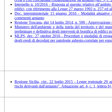
Interpello n. 10/2016 - Risposta al quesito relativo all’ambit
edifici, con riferimento alla Legge 27 marzo 1992 n. 257 ed 
Dec. interministeriale 15 giugno 2016 - Modalità attuative d
contenenti amianto
Regione Toscana, dgr 14 luglio 2014, n. 590 - Approvazione pr
Ministero dell'ambiente e della tutela del territorio e del ma
preliminare e definitiva degli interventi di bonifica di edifici
MLPS, dec. 27 ottobre 2016 - Procedure e modalità di erogazi
degli eredi di deceduti per patologie asbesto-correlate per espo
Regione Sicilia, circ. 22 luglio 2015 - Legge regionale 29 apr
rischi derivanti dall'amianto”. Attuazione art. 4, c. 1, lettera