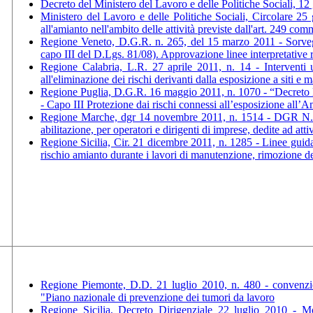
Decreto del Ministero del Lavoro e delle Politiche Sociali, 1
Ministero del Lavoro e delle Politiche Sociali, Circolare 2
all'amianto nell'ambito delle attività previste dall'art. 249 com
Regione Veneto, D.G.R. n. 265, del 15 marzo 2011 - Sorveglia
capo III del D.Lgs. 81/08). Approvazione linee interpretative 
Regione Calabria, L.R. 27 aprile 2011, n. 14 - Interventi ur
all'eliminazione dei rischi derivanti dalla esposizione a siti e
Regione Puglia, D.G.R. 16 maggio 2011, n. 1070 - “Decreto leg
- Capo III Protezione dai rischi connessi all’esposizione all’A
Regione Marche, dgr 14 novembre 2011, n. 1514 - DGR N. 219
abilitazione, per operatori e dirigenti di imprese, dedite ad a
Regione Sicilia, Cir. 21 dicembre 2011, n. 1285 - Linee guida s
rischio amianto durante i lavori di manutenzione, rimozione de
Regione Piemonte, D.D. 21 luglio 2010, n. 480 - convenzio
"Piano nazionale di prevenzione dei tumori da lavoro
Regione Sicilia, Decreto Dirigenziale 22 luglio 2010 - 