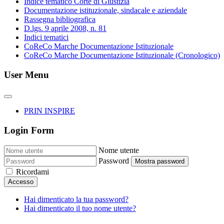
Indice tematico Corte di Giustizia
Documentazione istituzionale, sindacale e aziendale
Rassegna bibliografica
D.lgs. 9 aprile 2008, n. 81
Indici tematici
CoReCo Marche Documentazione Istituzionale
CoReCo Marche Documentazione Istituzionale (Cronologico)
User Menu
PRIN INSPIRE
Login Form
Nome utente
Password
Mostra password
Ricordami
Accesso
Hai dimenticato la tua password?
Hai dimenticato il tuo nome utente?