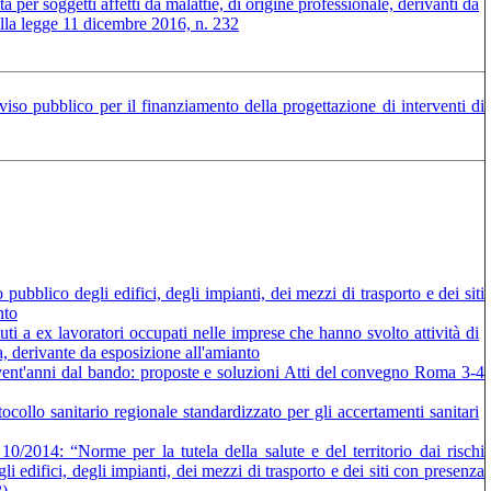
per soggetti affetti da malattie, di origine professionale, derivanti da
della legge 11 dicembre 2016, n. 232
o pubblico per il finanziamento della progettazione di interventi di
pubblico degli edifici, degli impianti, dei mezzi di trasporto e dei siti
nto
ti a ex lavoratori occupati nelle imprese che hanno svolto attività di
a, derivante da esposizione all'amianto
e vent'anni dal bando: proposte e soluzioni Atti del convegno Roma 3-4
ollo sanitario regionale standardizzato per gli accertamenti sanitari
/2014: “Norme per la tutela della salute e del territorio dai rischi
li edifici, degli impianti, dei mezzi di trasporto e dei siti con presenza
2)