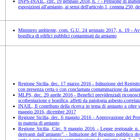
INPS-INAIL, circ. 19 gennaio 2018, n. 7 - Pensione di inabilità 
esposizioni all'amianto, ai sensi dell'articolo 1, comma 250, 
Ministero ambiente, com. G.U. 24 gennaio 2017, n. 19 - Avvis
bonifica di edifici pubblici contaminati da amianto
Regione Sicilia, dec. 17 marzo 2016 - Istituzione del Registro 
con presenza certa o con conclamata contaminazione da amia
MLPS, dec. 29 aprile 2016 - Benefici previdenziali riconosciu
scoibentazione e bonifica, affetti da patologia asbesto-correlat
INAIL, Il contributo della ricerca in tema di amianto a oltr
maggio 2016, dicembre 2017
Regione Sicilia, dec. 6 maggio 2016 - Approvazione del Protoc
in materia di amianto
Regione Sicilia, Circ. 9 maggio 2016 - Legge regionale n. 10
derivanti dall’amianto”. - Istituzione del Registro pubblico deg
certa o con conclamata contaminazione da amianto (art. 5, c. 