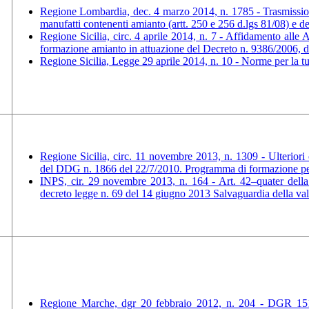
Regione Lombardia, dec. 4 marzo 2014, n. 1785 - Trasmissione 
manufatti contenenti amianto (artt. 250 e 256 d.lgs 81/08) e del
Regione Sicilia, circ. 4 aprile 2014, n. 7 - Affidamento alle A
formazione amianto in attuazione del Decreto n. 9386/2006, 
Regione Sicilia, Legge 29 aprile 2014, n. 10 - Norme per la tutel
Regione Sicilia, circ. 11 novembre 2013, n. 1309 - Ulteriori 
del DDG n. 1866 del 22/7/2010. Programma di formazione per l
INPS, cir. 29 novembre 2013, n. 164 - Art. 42–quater della
decreto legge n. 69 del 14 giugno 2013 Salvaguardia della valid
Regione Marche, dgr 20 febbraio 2012, n. 204 - DGR 151